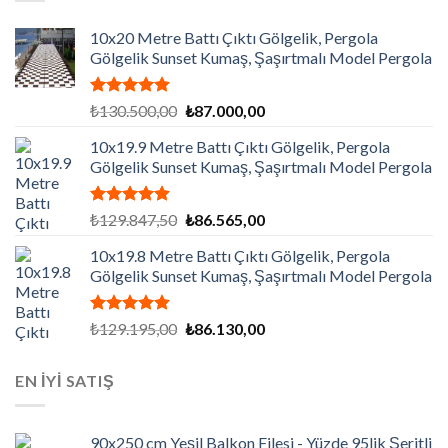
10x20 Metre Battı Çıktı Gölgelik, Pergola
Gölgelik Sunset Kumaş, Şaşırtmalı Model Pergola
5 üzerinden
Orijinal
Şu
₺
130.500,00
₺
87.000,00
5.00
oy
fiyat:
andaki
aldı
10x19.9 Metre Battı Çıktı Gölgelik, Pergola
₺130.500,00.
fiyat:
Gölgelik Sunset Kumaş, Şaşırtmalı Model Pergola
₺87.000,00.
5 üzerinden
Orijinal
Şu
₺
129.847,50
₺
86.565,00
5.00
oy
fiyat:
andaki
aldı
10x19.8 Metre Battı Çıktı Gölgelik, Pergola
₺129.847,50.
fiyat:
Gölgelik Sunset Kumaş, Şaşırtmalı Model Pergola
₺86.565,00.
5 üzerinden
Orijinal
Şu
₺
129.195,00
₺
86.130,00
5.00
oy
fiyat:
andaki
aldı
₺129.195,00.
fiyat:
EN İYİ SATIŞ
₺86.130,00.
90x250 cm Yeşil Balkon Filesi - Yüzde 95lik Şeritli