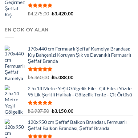
5 üzerinden
Orijinal
Şu
₺
4.275,00
₺
3.420,00
5.00
oy
fiyat:
andaki
aldı
₺4.275,00.
fiyat:
EN ÇOK OY ALAN
₺3.420,00.
170x440 cm Fermuarlı Şeffaf Kamelya Brandası:
Kış Bahçenizi Koruyan Şık ve Dayanıklı Fermuarlı
Şeffaf Branda
5 üzerinden
Orijinal
Şu
₺
6.360,00
₺
5.088,00
5.00
oy
fiyat:
andaki
aldı
2.5x14 Metre Yeşil Gölgelik File - Çit Filesi Yüzde
₺6.360,00.
fiyat:
95 Lik Şeritli Halkalı - Gölgelik Tente - Çit Örtüsü
₺5.088,00.
5 üzerinden
Orijinal
Şu
₺
3.937,50
₺
3.150,00
5.00
oy
fiyat:
andaki
aldı
120x950 cm Şeffaf Balkon Brandası, Fermuarlı
₺3.937,50.
fiyat:
Şeffaf Balkon Brandası, Şeffaf Branda
₺3.150,00.