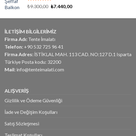
5 üzerinden
Orijinal
Şu
₺
9.300,00
₺
7.440,00
5.00
oy
fiyat:
andaki
aldı
₺9.300,00.
fiyat:
₺7.440,00.
İLETİŞİM BİLGİLERİMİZ
Firma Adı:
Tente İmalatı
Telefon:
+90 532 725 96 41
Firma Adres:
İSTİKLAL MAH. 113 CAD. NO:127 D.1 Isparta
Türkiye Posta kodu: 32200
Mail:
info@tenteimalati.com
ALIŞVERİŞ
Gizlilik ve Ödeme Güvenliği
İade ve Değişim Koşulları
Satış Sözleşmesi
Teslimat Koşulları