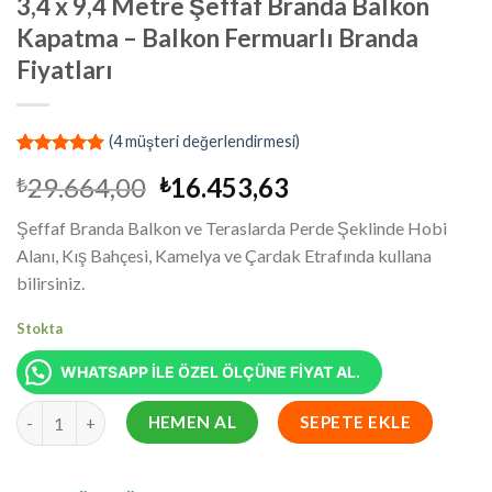
3,4 x 9,4 Metre Şeffaf Branda Balkon
Kapatma – Balkon Fermuarlı Branda
Fiyatları
(
4
müşteri değerlendirmesi)
3
müşteri
Orijinal
Şu
29.664,00
16.453,63
₺
₺
puanına
dayanarak
fiyat:
andaki
5 üzerinden
Şeffaf Branda Balkon ve Teraslarda Perde Şeklinde Hobi
₺29.664,00.
fiyat:
5.00
puan
Alanı, Kış Bahçesi, Kamelya ve Çardak Etrafında kullana
aldı
₺16.453,63.
bilirsiniz.
Stokta
WHATSAPP İLE ÖZEL ÖLÇÜNE FİYAT AL.
3,4 x 9,4 Metre Şeffaf Branda Balkon Kapatma - Balkon Fermuarl
HEMEN AL
SEPETE EKLE