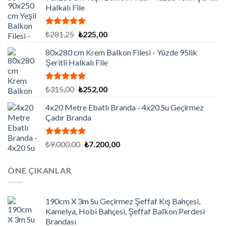
Halkalı File
5 üzerinden
Orijinal
Şu
₺
281,25
₺
225,00
5.00
oy
fiyat:
andaki
aldı
80x280 cm Krem Balkon Filesi - Yüzde 95lik
₺281,25.
fiyat:
Şeritli Halkalı File
₺225,00.
5 üzerinden
Orijinal
Şu
₺
315,00
₺
252,00
5.00
oy
fiyat:
andaki
aldı
4x20 Metre Ebatlı Branda - 4x20 Su Geçirmez
₺315,00.
fiyat:
Çadır Branda
₺252,00.
5 üzerinden
Orijinal
Şu
₺
9.000,00
₺
7.200,00
5.00
oy
fiyat:
andaki
aldı
₺9.000,00.
fiyat:
ÖNE ÇIKANLAR
₺7.200,00.
190cm X 3m Su Geçirmez Şeffaf Kış Bahçesi,
Kamelya, Hobi Bahçesi, Şeffaf Balkon Perdesi
Brandası