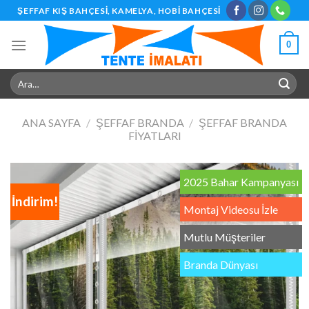
Skip
ŞEFFAF KIŞ BAHÇESI, KAMELYA, HOBI BAHÇESI
to
content
0
Ara:
ANA SAYFA
/
ŞEFFAF BRANDA
/
ŞEFFAF BRANDA
FIYATLARI
2025 Bahar Kampanyası
İndirim!
Montaj Videosu İzle
Mutlu Müşteriler
Branda Dünyası