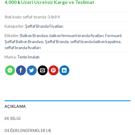
4.000 ₺ Üzeri Ücretsiz Kargo ve Teslimat
Stok kodu:
seffaf-branda-3.4x9.4
Kategoriler:
Şeffaf Branda Fiyatları
Etiketler:
Balkon Brandası
,
balkon fermuarlı branda fiyatları
,
Fermuarlı
Şeffaf Balkon Brandası
,
Şeffaf Branda
,
seffaf branda balkon kapatma
,
seffaf branda fiyatları
Marka:
Tente İmalatı
AÇIKLAMA
EK BILGI
DEĞERLENDIRMELER (4)