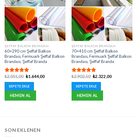
ŞEFFAF BALKON BRANDASI
ŞEFFAF BALKON BRANDASI
60×290 cm Şeffaf Balkon
70×410 cm Şeffaf Balkon
Brandası, Fermuarlı Şeffaf Balkon
Brandası, Fermuarlı Şeffaf Balkon
Brandası, Şeffaf Branda
Brandası, Şeffaf Branda
Orijinal
Şu
Orijinal
Şu
₺
2.055,00
₺
1.644,00
₺
2.902,50
₺
2.322,00
5 üzerinden
5 üzerinden
fiyat:
andaki
fiyat:
andaki
5.00
oy
5.00
oy
₺2.055,00.
fiyat:
₺2.902,50.
fiyat:
SEPETE EKLE
SEPETE EKLE
aldı
aldı
₺1.644,00.
₺2.322,00.
HEMEN AL
HEMEN AL
SON EKLENEN