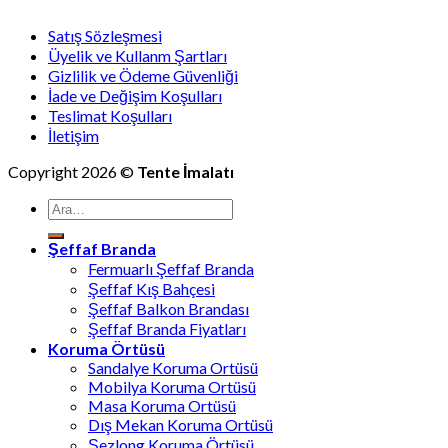
Satış Sözleşmesi
Üyelik ve Kullanm Şartları
Gizlilik ve Ödeme Güvenliği
İade ve Değişim Koşulları
Teslimat Koşulları
İletişim
Copyright 2026 ©
Tente İmalatı
Ara:
Şeffaf Branda
Fermuarlı Şeffaf Branda
Şeffaf Kış Bahçesi
Şeffaf Balkon Brandası
Şeffaf Branda Fiyatları
Koruma Örtüsü
Sandalye Koruma Ortüsü
Mobilya Koruma Ortüsü
Masa Koruma Ortüsü
Dış Mekan Koruma Ortüsü
Şezlong Koruma Örtüsü