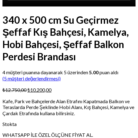
340 x 500 cm Su Geçirmez
Şeffaf Kış Bahçesi, Kamelya,
Hobi Bahçesi, Şeffaf Balkon
Perdesi Brandası
4
müşteri puanına dayanarak 5 üzerinden
5.00
puan aldı
(
5
müşteri değerlendirmesi)
Orijinal
Şu
₺
12.750,00
₺
10.200,00
fiyat:
andaki
Kafe, Park ve Bahçelerde Alan Etrafını Kapatmada Balkon ve
₺12.750,00.
fiyat:
Teraslarda Perde Şeklinde Hobi Alanı, Kış Bahçesi, Kamelya ve
₺10.200,00.
Çardak Etrafında kullana bilirsiniz.
Stokta
WHATSAPP İLE ÖZEL ÖLÇÜNE FİYAT AL.