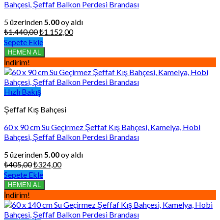
Bahçesi, Şeffaf Balkon Perdesi Brandası
5 üzerinden
5.00
oy aldı
Orijinal
Şu
₺
1.440,00
₺
1.152,00
fiyat:
andaki
Sepete Ekle
₺1.440,00.
fiyat:
HEMEN AL
₺1.152,00.
İndirim!
Hızlı Bakış
Şeffaf Kış Bahçesi
60 x 90 cm Su Geçirmez Şeffaf Kış Bahçesi, Kamelya, Hobi
Bahçesi, Şeffaf Balkon Perdesi Brandası
5 üzerinden
5.00
oy aldı
Orijinal
Şu
₺
405,00
₺
324,00
fiyat:
andaki
Sepete Ekle
₺405,00.
fiyat:
HEMEN AL
₺324,00.
İndirim!