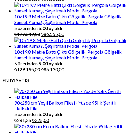
fiyat:
andaki
₺130.500,00.
fiyat:
₺87.000,00.
10x19.9 Metre Battı Çıktı Gölgelik, Pergola Gölgelik
Sunset Kumaş, Şaşırtmalı Model Pergola
5 üzerinden
5.00
oy aldı
Orijinal
Şu
₺
129.847,50
₺
86.565,00
fiyat:
andaki
₺129.847,50.
fiyat:
₺86.565,00.
10x19.8 Metre Battı Çıktı Gölgelik, Pergola Gölgelik
Sunset Kumaş, Şaşırtmalı Model Pergola
5 üzerinden
5.00
oy aldı
Orijinal
Şu
₺
129.195,00
₺
86.130,00
fiyat:
andaki
EN İYİ SATIŞ
₺129.195,00.
fiyat:
₺86.130,00.
90x250 cm Yeşil Balkon Filesi - Yüzde 95lik Şeritli
Halkalı File
5 üzerinden
5.00
oy aldı
Orijinal
Şu
₺
281,25
₺
225,00
fiyat:
andaki
₺281,25.
fiyat: