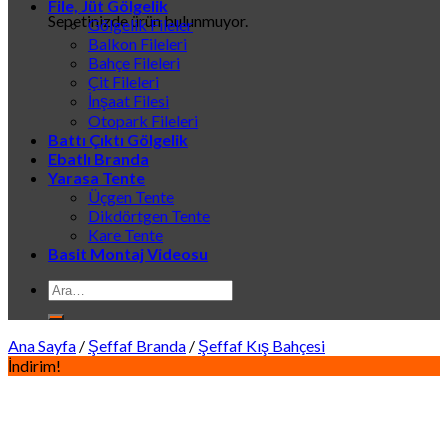
File, Jüt Gölgelik
Sepetinizde ürün bulunmuyor.
Gölgelik Fileler
Balkon Fileleri
Bahçe Fileleri
Çit Fileleri
İnşaat Filesi
Otopark Fileleri
Battı Çıktı Gölgelik
Ebatlı Branda
Yarasa Tente
Üçgen Tente
Dikdörtgen Tente
Kare Tente
Basit Montaj Videosu
Ara:
Ana Sayfa
/
Şeffaf Branda
/
Şeffaf Kış Bahçesi
İndirim!