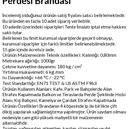
Perdesi Brandası
İncelemiş olduğunuz ürünün satış fiyatını satıcı belirlemektedir.
Bu üründen en fazla 10 adet sipariş verilebilir.
10 adedin üzerindeki siparişleri Tente İmalatı iptal etme hakkını
saklı tutar.
Belirlenen bu limit kurumsal siparişlerde geçerli olmayıp,
kurumsal siparişler için farklı limitler belirlenebilmektedir.
15 gün içinde ücretsiz iade.
Ürünün Malzemesinin Teknik özellikleri: Kalınlığı: 0,80mm
Metrekare ağırlığı: 1000gr
Çekme kuvvetine dayanımı: 180 kg / cm²
Yırtılma mukavemeti: 6 kg /mm
Isı Dayanıklılığı: +66 °C / -22 °C
Test Standartlığı: EN71 TEST & US ASTM F963
Ürünün Kullanım Alanları: Kafe, Park ve Bahçelerde Alan
Etrafını Kapatmada Balkon ve Teraslarda Perde Şeklinde Hobi
Alanı, Kış Bahçesi, Kamelya ve Çardak Etrafını Kapatmada
Ürünün Özellikleri Brandanın 4 köşesinde ip ile birlikte çift
dikiş yapılarak sağlamlaştırma yapılmıştır. Ürün saydam olması
nedeniyle cam gibi yüksek maliyetli bir malzemenin
alternatifidir.
Tozdan, yağmurdan, güneşten, kardan, rüzgardan ve dış