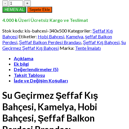
340
x
HEMEN AL
Sepete Ekle
500
cm
4.000 ₺ Üzeri Ücretsiz Kargo ve Teslimat
Su
Geçirmez
Stok kodu:
kis-bahcesi-340x500
Kategoriler:
Şeffaf Kış
Şeffaf
Bahçesi
Etiketler:
Hobi Bahçesi
,
Kamelya
,
şeffaf Balkon
Kış
Perdesi
,
Şeffaf Balkon Perdesi Brandası
,
Şeffaf Kış Bahçesi
,
Su
Bahçesi,
Geçirmez Şeffaf Kış Bahçesi
Marka:
Tente İmalatı
Kamelya,
Hobi
Açıklama
Bahçesi,
Ek bilgi
Şeffaf
Değerlendirmeler (5)
Balkon
Taksit Tablosu
Perdesi
İade ve Değişim Koşulları
Brandası
adet
Su Geçirmez Şeffaf Kış
Bahçesi, Kamelya, Hobi
Bahçesi, Şeffaf Balkon