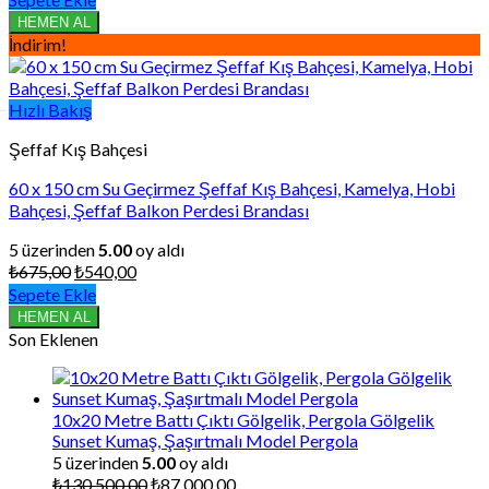
₺720,00.
fiyat:
HEMEN AL
₺576,00.
İndirim!
Hızlı Bakış
Şeffaf Kış Bahçesi
60 x 150 cm Su Geçirmez Şeffaf Kış Bahçesi, Kamelya, Hobi
Bahçesi, Şeffaf Balkon Perdesi Brandası
5 üzerinden
5.00
oy aldı
Orijinal
Şu
₺
675,00
₺
540,00
fiyat:
andaki
Sepete Ekle
₺675,00.
fiyat:
HEMEN AL
₺540,00.
Son Eklenen
10x20 Metre Battı Çıktı Gölgelik, Pergola Gölgelik
Sunset Kumaş, Şaşırtmalı Model Pergola
5 üzerinden
5.00
oy aldı
Orijinal
Şu
₺
130.500,00
₺
87.000,00