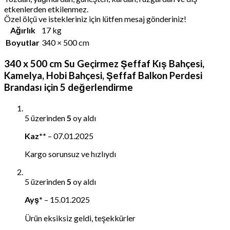
etkenlerden etkilenmez.
Özel ölçü ve istekleriniz için lütfen mesaj gönderiniz!
Ağırlık
17 kg
Boyutlar
340 × 500 cm
340 x 500 cm Su Geçirmez Şeffaf Kış Bahçesi,
Kamelya, Hobi Bahçesi, Şeffaf Balkon Perdesi
Brandası
için 5 değerlendirme
5 üzerinden
5
oy aldı
Kaz**
–
07.01.2025
Kargo sorunsuz ve hızlıydı
5 üzerinden
5
oy aldı
Ayş*
–
15.01.2025
Ürün eksiksiz geldi, teşekkürler