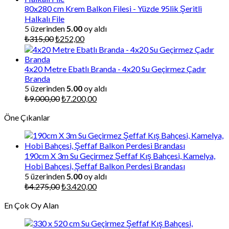
₺225,00.
80x280 cm Krem Balkon Filesi - Yüzde 95lik Şeritli
Halkalı File
5 üzerinden
5.00
oy aldı
Orijinal
Şu
₺
315,00
₺
252,00
fiyat:
andaki
₺315,00.
fiyat:
₺252,00.
4x20 Metre Ebatlı Branda - 4x20 Su Geçirmez Çadır
Branda
5 üzerinden
5.00
oy aldı
Orijinal
Şu
₺
9.000,00
₺
7.200,00
fiyat:
andaki
Öne Çıkanlar
₺9.000,00.
fiyat:
₺7.200,00.
190cm X 3m Su Geçirmez Şeffaf Kış Bahçesi, Kamelya,
Hobi Bahçesi, Şeffaf Balkon Perdesi Brandası
5 üzerinden
5.00
oy aldı
Orijinal
Şu
₺
4.275,00
₺
3.420,00
fiyat:
andaki
En Çok Oy Alan
₺4.275,00.
fiyat:
₺3.420,00.