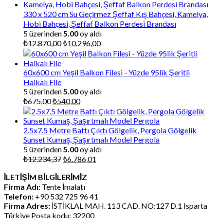
330 x 520 cm Su Geçirmez Şeffaf Kış Bahçesi, Kamelya,
Hobi Bahçesi, Şeffaf Balkon Perdesi Brandası
5 üzerinden
5.00
oy aldı
Orijinal
Şu
₺
12.870,00
₺
10.296,00
fiyat:
andaki
₺12.870,00.
fiyat:
₺10.296,00.
60x600 cm Yeşil Balkon Filesi - Yüzde 95lik Şeritli
Halkalı File
5 üzerinden
5.00
oy aldı
Orijinal
Şu
₺
675,00
₺
540,00
fiyat:
andaki
₺675,00.
fiyat:
₺540,00.
2.5x7.5 Metre Battı Çıktı Gölgelik, Pergola Gölgelik
Sunset Kumaş, Şaşırtmalı Model Pergola
5 üzerinden
5.00
oy aldı
Orijinal
Şu
₺
12.234,37
₺
6.786,01
fiyat:
andaki
İLETİŞİM BİLGİLERİMİZ
₺12.234,37.
fiyat:
Firma Adı:
Tente İmalatı
₺6.786,01.
Telefon:
+90 532 725 96 41
Firma Adres:
İSTİKLAL MAH. 113 CAD. NO:127 D.1 Isparta
Türkiye Posta kodu: 32200