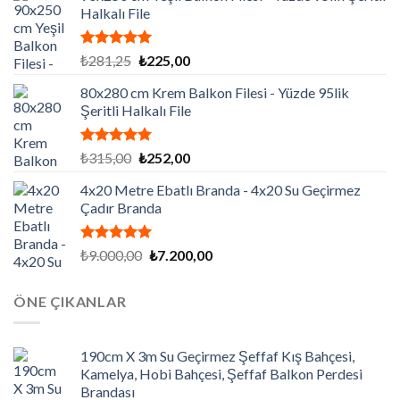
Halkalı File
5 üzerinden
Orijinal
Şu
₺
281,25
₺
225,00
5.00
oy
fiyat:
andaki
aldı
80x280 cm Krem Balkon Filesi - Yüzde 95lik
₺281,25.
fiyat:
Şeritli Halkalı File
₺225,00.
5 üzerinden
Orijinal
Şu
₺
315,00
₺
252,00
5.00
oy
fiyat:
andaki
aldı
4x20 Metre Ebatlı Branda - 4x20 Su Geçirmez
₺315,00.
fiyat:
Çadır Branda
₺252,00.
5 üzerinden
Orijinal
Şu
₺
9.000,00
₺
7.200,00
5.00
oy
fiyat:
andaki
aldı
₺9.000,00.
fiyat:
ÖNE ÇIKANLAR
₺7.200,00.
190cm X 3m Su Geçirmez Şeffaf Kış Bahçesi,
Kamelya, Hobi Bahçesi, Şeffaf Balkon Perdesi
Brandası