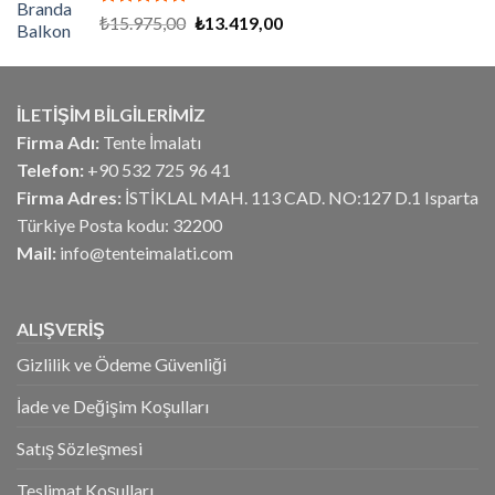
5 üzerinden
Orijinal
Şu
₺
15.975,00
₺
13.419,00
5.00
oy
fiyat:
andaki
aldı
₺15.975,00.
fiyat:
₺13.419,00.
İLETİŞİM BİLGİLERİMİZ
Firma Adı:
Tente İmalatı
Telefon:
+90 532 725 96 41
Firma Adres:
İSTİKLAL MAH. 113 CAD. NO:127 D.1 Isparta
Türkiye Posta kodu: 32200
Mail:
info@tenteimalati.com
ALIŞVERİŞ
Gizlilik ve Ödeme Güvenliği
İade ve Değişim Koşulları
Satış Sözleşmesi
Teslimat Koşulları