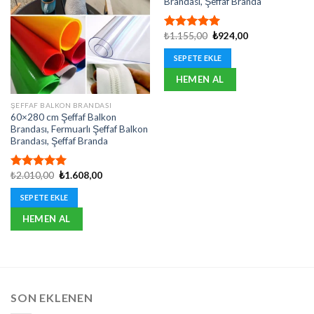
Brandası, Şeffaf Branda
Orijinal
Şu
₺
1.155,00
₺
924,00
5 üzerinden
fiyat:
andaki
5.00
oy
₺1.155,00.
fiyat:
SEPETE EKLE
aldı
₺924,00.
HEMEN AL
ŞEFFAF BALKON BRANDASI
60×280 cm Şeffaf Balkon
Brandası, Fermuarlı Şeffaf Balkon
Brandası, Şeffaf Branda
Orijinal
Şu
₺
2.010,00
₺
1.608,00
5 üzerinden
fiyat:
andaki
5.00
oy
₺2.010,00.
fiyat:
SEPETE EKLE
aldı
₺1.608,00.
HEMEN AL
SON EKLENEN