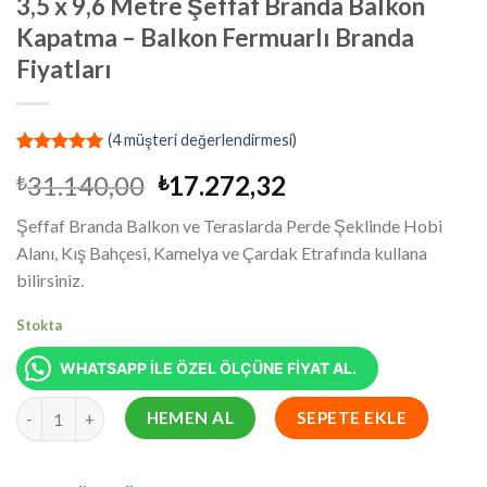
3,5 x 9,6 Metre Şeffaf Branda Balkon
Kapatma – Balkon Fermuarlı Branda
Fiyatları
(
4
müşteri değerlendirmesi)
3
müşteri
Orijinal
Şu
31.140,00
17.272,32
₺
₺
puanına
dayanarak
fiyat:
andaki
5 üzerinden
Şeffaf Branda Balkon ve Teraslarda Perde Şeklinde Hobi
₺31.140,00.
fiyat:
5.00
puan
Alanı, Kış Bahçesi, Kamelya ve Çardak Etrafında kullana
aldı
₺17.272,32.
bilirsiniz.
Stokta
WHATSAPP İLE ÖZEL ÖLÇÜNE FİYAT AL.
3,5 x 9,6 Metre Şeffaf Branda Balkon Kapatma - Balkon Fermuarl
HEMEN AL
SEPETE EKLE