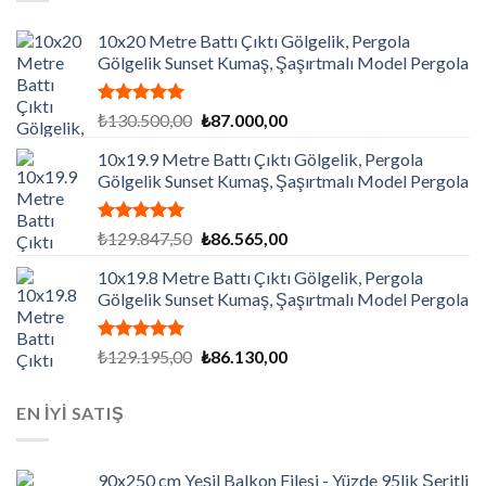
10x20 Metre Battı Çıktı Gölgelik, Pergola
Gölgelik Sunset Kumaş, Şaşırtmalı Model Pergola
5 üzerinden
Orijinal
Şu
₺
130.500,00
₺
87.000,00
5.00
oy
fiyat:
andaki
aldı
10x19.9 Metre Battı Çıktı Gölgelik, Pergola
₺130.500,00.
fiyat:
Gölgelik Sunset Kumaş, Şaşırtmalı Model Pergola
₺87.000,00.
5 üzerinden
Orijinal
Şu
₺
129.847,50
₺
86.565,00
5.00
oy
fiyat:
andaki
aldı
10x19.8 Metre Battı Çıktı Gölgelik, Pergola
₺129.847,50.
fiyat:
Gölgelik Sunset Kumaş, Şaşırtmalı Model Pergola
₺86.565,00.
5 üzerinden
Orijinal
Şu
₺
129.195,00
₺
86.130,00
5.00
oy
fiyat:
andaki
aldı
₺129.195,00.
fiyat:
EN İYİ SATIŞ
₺86.130,00.
90x250 cm Yeşil Balkon Filesi - Yüzde 95lik Şeritli