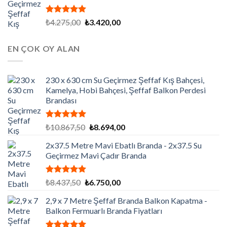
5 üzerinden
Orijinal
Şu
₺
4.275,00
₺
3.420,00
5.00
oy
fiyat:
andaki
aldı
₺4.275,00.
fiyat:
EN ÇOK OY ALAN
₺3.420,00.
230 x 630 cm Su Geçirmez Şeffaf Kış Bahçesi,
Kamelya, Hobi Bahçesi, Şeffaf Balkon Perdesi
Brandası
5 üzerinden
Orijinal
Şu
₺
10.867,50
₺
8.694,00
5.00
oy
fiyat:
andaki
aldı
2x37.5 Metre Mavi Ebatlı Branda - 2x37.5 Su
₺10.867,50.
fiyat:
Geçirmez Mavi Çadır Branda
₺8.694,00.
5 üzerinden
Orijinal
Şu
₺
8.437,50
₺
6.750,00
5.00
oy
fiyat:
andaki
aldı
2,9 x 7 Metre Şeffaf Branda Balkon Kapatma -
₺8.437,50.
fiyat:
Balkon Fermuarlı Branda Fiyatları
₺6.750,00.