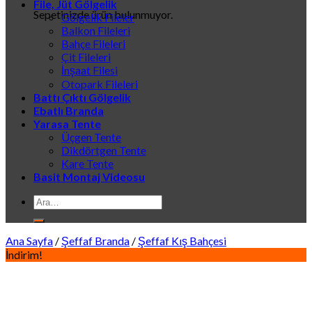
File, Jüt Gölgelik
Sepetinizde ürün bulunmuyor.
Gölgelik Fileler
Balkon Fileleri
Bahçe Fileleri
Çit Fileleri
İnşaat Filesi
Otopark Fileleri
Battı Çıktı Gölgelik
Ebatlı Branda
Yarasa Tente
Üçgen Tente
Dikdörtgen Tente
Kare Tente
Basit Montaj Videosu
Ara:
Ana Sayfa
/
Şeffaf Branda
/
Şeffaf Kış Bahçesi
İndirim!