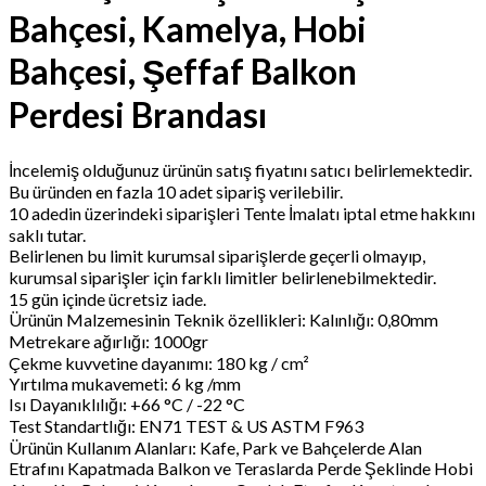
Bahçesi, Kamelya, Hobi
Bahçesi, Şeffaf Balkon
Perdesi Brandası
İncelemiş olduğunuz ürünün satış fiyatını satıcı belirlemektedir.
Bu üründen en fazla 10 adet sipariş verilebilir.
10 adedin üzerindeki siparişleri Tente İmalatı iptal etme hakkını
saklı tutar.
Belirlenen bu limit kurumsal siparişlerde geçerli olmayıp,
kurumsal siparişler için farklı limitler belirlenebilmektedir.
15 gün içinde ücretsiz iade.
Ürünün Malzemesinin Teknik özellikleri: Kalınlığı: 0,80mm
Metrekare ağırlığı: 1000gr
Çekme kuvvetine dayanımı: 180 kg / cm²
Yırtılma mukavemeti: 6 kg /mm
Isı Dayanıklılığı: +66 °C / -22 °C
Test Standartlığı: EN71 TEST & US ASTM F963
Ürünün Kullanım Alanları: Kafe, Park ve Bahçelerde Alan
Etrafını Kapatmada Balkon ve Teraslarda Perde Şeklinde Hobi