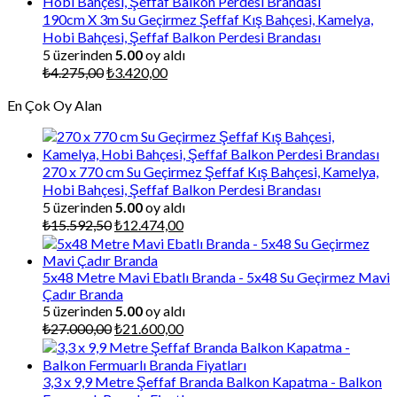
190cm X 3m Su Geçirmez Şeffaf Kış Bahçesi, Kamelya,
Hobi Bahçesi, Şeffaf Balkon Perdesi Brandası
5 üzerinden
5.00
oy aldı
Orijinal
Şu
₺
4.275,00
₺
3.420,00
fiyat:
andaki
En Çok Oy Alan
₺4.275,00.
fiyat:
₺3.420,00.
270 x 770 cm Su Geçirmez Şeffaf Kış Bahçesi, Kamelya,
Hobi Bahçesi, Şeffaf Balkon Perdesi Brandası
5 üzerinden
5.00
oy aldı
Orijinal
Şu
₺
15.592,50
₺
12.474,00
fiyat:
andaki
₺15.592,50.
fiyat:
₺12.474,00.
5x48 Metre Mavi Ebatlı Branda - 5x48 Su Geçirmez Mavi
Çadır Branda
5 üzerinden
5.00
oy aldı
Orijinal
Şu
₺
27.000,00
₺
21.600,00
fiyat:
andaki
₺27.000,00.
fiyat:
₺21.600,00.
3,3 x 9,9 Metre Şeffaf Branda Balkon Kapatma - Balkon