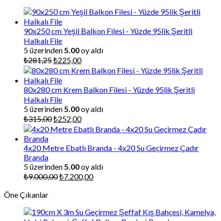
₺86.130,00.
90x250 cm Yeşil Balkon Filesi - Yüzde 95lik Şeritli
Halkalı File
5 üzerinden
5.00
oy aldı
Orijinal
Şu
₺
281,25
₺
225,00
fiyat:
andaki
₺281,25.
fiyat:
₺225,00.
80x280 cm Krem Balkon Filesi - Yüzde 95lik Şeritli
Halkalı File
5 üzerinden
5.00
oy aldı
Orijinal
Şu
₺
315,00
₺
252,00
fiyat:
andaki
₺315,00.
fiyat:
₺252,00.
4x20 Metre Ebatlı Branda - 4x20 Su Geçirmez Çadır
Branda
5 üzerinden
5.00
oy aldı
Orijinal
Şu
₺
9.000,00
₺
7.200,00
fiyat:
andaki
Öne Çıkanlar
₺9.000,00.
fiyat:
₺7.200,00.