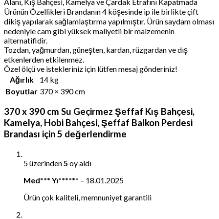
Alanı, Kış Bahçesi, Kamelya ve Çardak Etrafını Kapatmada
Ürünün Özellikleri Brandanın 4 köşesinde ip ile birlikte çift
dikiş yapılarak sağlamlaştırma yapılmıştır. Ürün saydam olması
nedeniyle cam gibi yüksek maliyetli bir malzemenin
alternatifidir.
Tozdan, yağmurdan, güneşten, kardan, rüzgardan ve dış
etkenlerden etkilenmez.
Özel ölçü ve istekleriniz için lütfen mesaj gönderiniz!
Ağırlık
14 kg
Boyutlar
370 × 390 cm
370 x 390 cm Su Geçirmez Şeffaf Kış Bahçesi,
Kamelya, Hobi Bahçesi, Şeffaf Balkon Perdesi
Brandası
için 5 değerlendirme
5 üzerinden
5
oy aldı
Med*** Yı******
–
18.01.2025
Ürün çok kaliteli, memnuniyet garantili