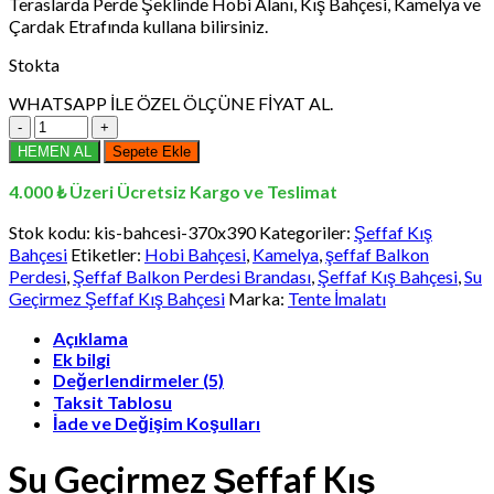
Teraslarda Perde Şeklinde Hobi Alanı, Kış Bahçesi, Kamelya ve
₺8.658,00.
Çardak Etrafında kullana bilirsiniz.
Stokta
WHATSAPP İLE ÖZEL ÖLÇÜNE FİYAT AL.
370
x
HEMEN AL
Sepete Ekle
390
cm
4.000 ₺ Üzeri Ücretsiz Kargo ve Teslimat
Su
Geçirmez
Stok kodu:
kis-bahcesi-370x390
Kategoriler:
Şeffaf Kış
Şeffaf
Bahçesi
Etiketler:
Hobi Bahçesi
,
Kamelya
,
şeffaf Balkon
Kış
Perdesi
,
Şeffaf Balkon Perdesi Brandası
,
Şeffaf Kış Bahçesi
,
Su
Bahçesi,
Geçirmez Şeffaf Kış Bahçesi
Marka:
Tente İmalatı
Kamelya,
Hobi
Açıklama
Bahçesi,
Ek bilgi
Şeffaf
Değerlendirmeler (5)
Balkon
Taksit Tablosu
Perdesi
İade ve Değişim Koşulları
Brandası
adet
Su Geçirmez Şeffaf Kış