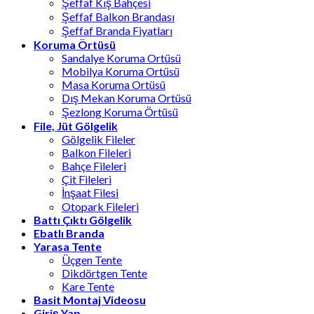
Şeffaf Kış Bahçesi
Şeffaf Balkon Brandası
Şeffaf Branda Fiyatları
Koruma Örtüsü
Sandalye Koruma Ortüsü
Mobilya Koruma Ortüsü
Masa Koruma Ortüsü
Dış Mekan Koruma Ortüsü
Şezlong Koruma Örtüsü
File, Jüt Gölgelik
Gölgelik Fileler
Balkon Fileleri
Bahçe Fileleri
Çit Fileleri
İnşaat Filesi
Otopark Fileleri
Battı Çıktı Gölgelik
Ebatlı Branda
Yarasa Tente
Üçgen Tente
Dikdörtgen Tente
Kare Tente
Basit Montaj Videosu
Giriş Yap