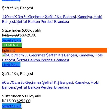
Şeffaf Kış Bahçesi
190cm X 3m Su Geçirmez Şeffaf Kış Bahçesi, Kamelya, Hobi
Bahçesi, Şeffaf Balkon Perdesi Brandası
5 üzerinden
5.00
oy aldı
Orijinal
Şu
₺
4.275,00
₺
3.420,00
fiyat:
andaki
Sepete Ekle
₺4.275,00.
fiyat:
HEMEN AL
₺3.420,00.
İndirim!
Hızlı Bakış
Şeffaf Kış Bahçesi
60 x 70 cm Su Geçirmez Şeffaf Kış Bahçesi, Kamelya, Hobi
Bahçesi, Şeffaf Balkon Perdesi Brandası
5 üzerinden
5.00
oy aldı
Orijinal
Şu
₺
315,00
₺
252,00
fiyat:
andaki
Sepete Ekle