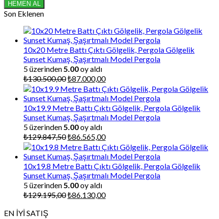
₺315,00.
fiyat:
HEMEN AL
₺252,00.
Son Eklenen
10x20 Metre Battı Çıktı Gölgelik, Pergola Gölgelik
Sunset Kumaş, Şaşırtmalı Model Pergola
5 üzerinden
5.00
oy aldı
Orijinal
Şu
₺
130.500,00
₺
87.000,00
fiyat:
andaki
₺130.500,00.
fiyat:
₺87.000,00.
10x19.9 Metre Battı Çıktı Gölgelik, Pergola Gölgelik
Sunset Kumaş, Şaşırtmalı Model Pergola
5 üzerinden
5.00
oy aldı
Orijinal
Şu
₺
129.847,50
₺
86.565,00
fiyat:
andaki
₺129.847,50.
fiyat:
₺86.565,00.
10x19.8 Metre Battı Çıktı Gölgelik, Pergola Gölgelik
Sunset Kumaş, Şaşırtmalı Model Pergola
5 üzerinden
5.00
oy aldı
Orijinal
Şu
₺
129.195,00
₺
86.130,00
fiyat:
andaki
EN İYİ SATIŞ
₺129.195,00.
fiyat: