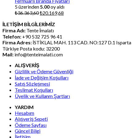
Fermuarlı Branda Fiyatları
5 üzerinden
5.00
oy aldı
Orijinal
Şu
₺
36.363,60
₺
20.169,68
fiyat:
andaki
İLETİŞİM BİLGİLERİMİZ
₺36.363,60.
fiyat:
Firma Adı:
Tente İmalatı
₺20.169,68.
Telefon:
+90 532 725 96 41
Firma Adres:
İSTİKLAL MAH. 113 CAD. NO:127 D.1 Isparta
Türkiye Posta kodu: 32200
Mail:
info@tenteimalati.com
ALIŞVERİŞ
Gizlilik ve Ödeme Güvenliği
İade ve Değişim Koşulları
Satış Sözleşmesi
Teslimat Koşulları
Üyelik ve Kullanm Şartları
YARDIM
Hesabım
Alışveriş Sepeti
Ödeme Sayfası
Güncel Bilgi
İletişim