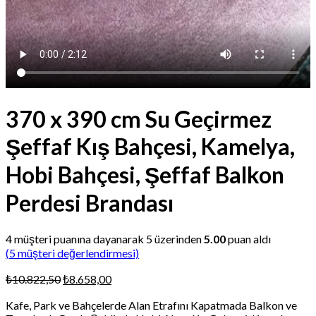
370 x 390 cm Su Geçirmez
Şeffaf Kış Bahçesi, Kamelya,
Hobi Bahçesi, Şeffaf Balkon
Perdesi Brandası
4
müşteri puanına dayanarak 5 üzerinden
5.00
puan aldı
(
5
müşteri değerlendirmesi)
Orijinal
Şu
₺
10.822,50
₺
8.658,00
fiyat:
andaki
Kafe, Park ve Bahçelerde Alan Etrafını Kapatmada Balkon ve
₺10.822,50.
fiyat: