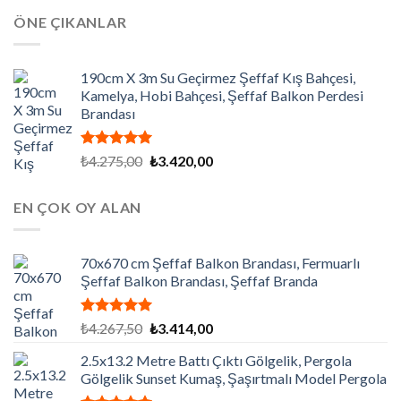
aldı
₺9.000,00.
fiyat:
ÖNE ÇIKANLAR
₺7.200,00.
190cm X 3m Su Geçirmez Şeffaf Kış Bahçesi,
Kamelya, Hobi Bahçesi, Şeffaf Balkon Perdesi
Brandası
5 üzerinden
Orijinal
Şu
₺
4.275,00
₺
3.420,00
5.00
oy
fiyat:
andaki
aldı
₺4.275,00.
fiyat:
EN ÇOK OY ALAN
₺3.420,00.
70x670 cm Şeffaf Balkon Brandası, Fermuarlı
Şeffaf Balkon Brandası, Şeffaf Branda
5 üzerinden
Orijinal
Şu
₺
4.267,50
₺
3.414,00
5.00
oy
fiyat:
andaki
aldı
2.5x13.2 Metre Battı Çıktı Gölgelik, Pergola
₺4.267,50.
fiyat:
Gölgelik Sunset Kumaş, Şaşırtmalı Model Pergola
₺3.414,00.