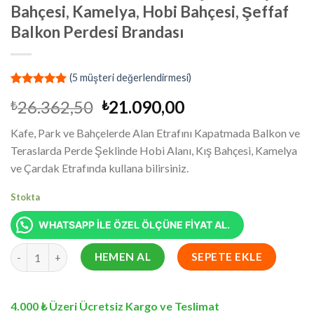
Bahçesi, Kamelya, Hobi Bahçesi, Şeffaf
Balkon Perdesi Brandası
(
5
müşteri değerlendirmesi)
4
müşteri
Orijinal
Şu
26.362,50
21.090,00
₺
₺
puanına
dayanarak
fiyat:
andaki
5 üzerinden
Kafe, Park ve Bahçelerde Alan Etrafını Kapatmada Balkon ve
₺26.362,50.
fiyat:
5.00
puan
Teraslarda Perde Şeklinde Hobi Alanı, Kış Bahçesi, Kamelya
aldı
₺21.090,00.
ve Çardak Etrafında kullana bilirsiniz.
Stokta
WHATSAPP İLE ÖZEL ÖLÇÜNE FİYAT AL.
370 x 950 cm Su Geçirmez Şeffaf Kış Bahçesi, Kamelya, Hobi Bah
HEMEN AL
SEPETE EKLE
4.000 ₺ Üzeri Ücretsiz Kargo ve Teslimat