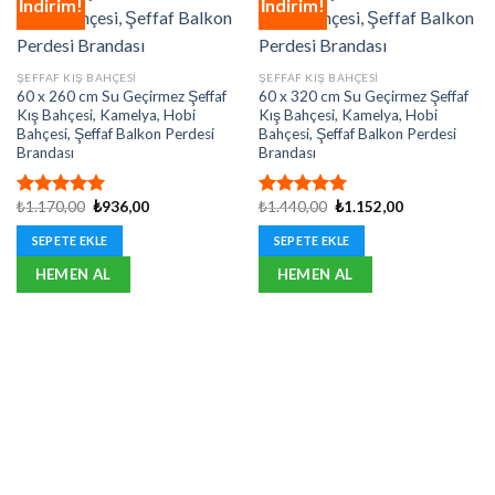
İndirim!
İndirim!
ŞEFFAF KIŞ BAHÇESI
ŞEFFAF KIŞ BAHÇESI
60 x 260 cm Su Geçirmez Şeffaf
60 x 320 cm Su Geçirmez Şeffaf
Kış Bahçesi, Kamelya, Hobi
Kış Bahçesi, Kamelya, Hobi
Bahçesi, Şeffaf Balkon Perdesi
Bahçesi, Şeffaf Balkon Perdesi
Brandası
Brandası
Orijinal
Şu
Orijinal
Şu
₺
1.170,00
₺
936,00
₺
1.440,00
₺
1.152,00
5 üzerinden
5 üzerinden
fiyat:
andaki
fiyat:
andaki
5.00
oy
5.00
oy
₺1.170,00.
fiyat:
₺1.440,00.
fiyat:
SEPETE EKLE
SEPETE EKLE
aldı
aldı
₺936,00.
₺1.152,00.
HEMEN AL
HEMEN AL