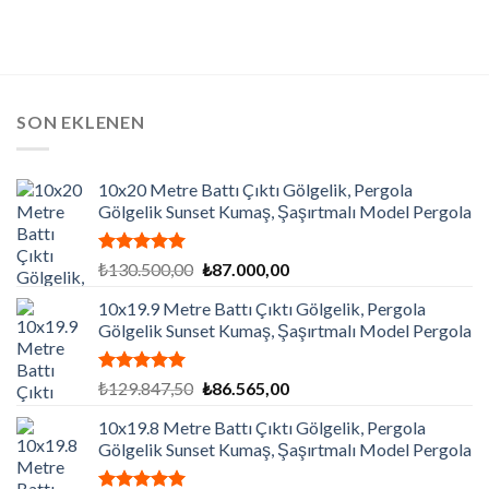
SON EKLENEN
10x20 Metre Battı Çıktı Gölgelik, Pergola
Gölgelik Sunset Kumaş, Şaşırtmalı Model Pergola
5 üzerinden
Orijinal
Şu
₺
130.500,00
₺
87.000,00
5.00
oy
fiyat:
andaki
aldı
10x19.9 Metre Battı Çıktı Gölgelik, Pergola
₺130.500,00.
fiyat:
Gölgelik Sunset Kumaş, Şaşırtmalı Model Pergola
₺87.000,00.
5 üzerinden
Orijinal
Şu
₺
129.847,50
₺
86.565,00
5.00
oy
fiyat:
andaki
aldı
10x19.8 Metre Battı Çıktı Gölgelik, Pergola
₺129.847,50.
fiyat:
Gölgelik Sunset Kumaş, Şaşırtmalı Model Pergola
₺86.565,00.