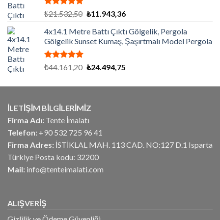
5 üzerinden
Orijinal
Şu
₺
21.532,50
₺
11.943,36
5.00
oy
fiyat:
andaki
aldı
4x14.1 Metre Battı Çıktı Gölgelik, Pergola
₺21.532,50.
fiyat:
Gölgelik Sunset Kumaş, Şaşırtmalı Model Pergola
₺11.943,36.
5 üzerinden
Orijinal
Şu
₺
44.161,20
₺
24.494,75
5.00
oy
fiyat:
andaki
aldı
₺44.161,20.
fiyat:
₺24.494,75.
İLETİŞİM BİLGİLERİMİZ
Firma Adı:
Tente İmalatı
Telefon:
+90 532 725 96 41
Firma Adres:
İSTİKLAL MAH. 113 CAD. NO:127 D.1 Isparta
Türkiye Posta kodu: 32200
Mail:
info@tenteimalati.com
ALIŞVERİŞ
Gizlilik ve Ödeme Güvenliği