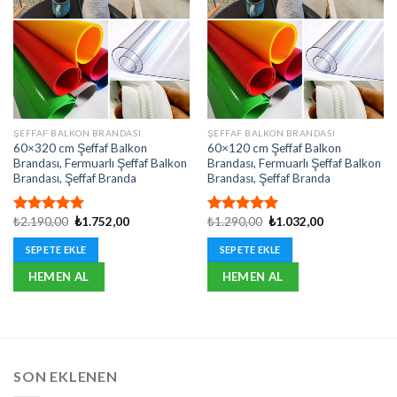
ŞEFFAF BALKON BRANDASI
ŞEFFAF BALKON BRANDASI
60×320 cm Şeffaf Balkon
60×120 cm Şeffaf Balkon
Brandası, Fermuarlı Şeffaf Balkon
Brandası, Fermuarlı Şeffaf Balkon
Brandası, Şeffaf Branda
Brandası, Şeffaf Branda
Orijinal
Şu
Orijinal
Şu
₺
2.190,00
₺
1.752,00
₺
1.290,00
₺
1.032,00
5 üzerinden
5 üzerinden
fiyat:
andaki
fiyat:
andaki
5.00
oy
5.00
oy
₺2.190,00.
fiyat:
₺1.290,00.
fiyat:
SEPETE EKLE
SEPETE EKLE
aldı
aldı
₺1.752,00.
₺1.032,00.
HEMEN AL
HEMEN AL
SON EKLENEN