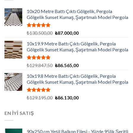
10x20 Metre Battı Çıktı Gölgelik, Pergola
Gölgelik Sunset Kumaş, Şaşırtmalı Model Pergola
5 üzerinden
Orijinal
Şu
₺
130.500,00
₺
87.000,00
5.00
oy
fiyat:
andaki
aldı
10x19.9 Metre Battı Çıktı Gölgelik, Pergola
₺130.500,00.
fiyat:
Gölgelik Sunset Kumaş, Şaşırtmalı Model Pergola
₺87.000,00.
5 üzerinden
Orijinal
Şu
₺
129.847,50
₺
86.565,00
5.00
oy
fiyat:
andaki
aldı
10x19.8 Metre Battı Çıktı Gölgelik, Pergola
₺129.847,50.
fiyat:
Gölgelik Sunset Kumaş, Şaşırtmalı Model Pergola
₺86.565,00.
5 üzerinden
Orijinal
Şu
₺
129.195,00
₺
86.130,00
5.00
oy
fiyat:
andaki
aldı
₺129.195,00.
fiyat:
EN İYİ SATIŞ
₺86.130,00.
90x250 cm Yeşil Balkon Filesi - Yüzde 95lik Şeritli