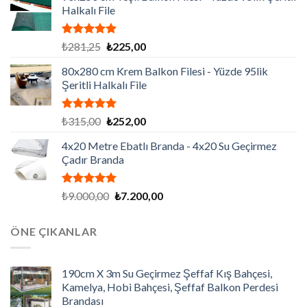
Halkalı File
5 üzerinden
Orijinal
Şu
₺
281,25
₺
225,00
5.00
oy
fiyat:
andaki
aldı
80x280 cm Krem Balkon Filesi - Yüzde 95lik
₺281,25.
fiyat:
Şeritli Halkalı File
₺225,00.
5 üzerinden
Orijinal
Şu
₺
315,00
₺
252,00
5.00
oy
fiyat:
andaki
aldı
4x20 Metre Ebatlı Branda - 4x20 Su Geçirmez
₺315,00.
fiyat:
Çadır Branda
₺252,00.
5 üzerinden
Orijinal
Şu
₺
9.000,00
₺
7.200,00
5.00
oy
fiyat:
andaki
aldı
₺9.000,00.
fiyat:
ÖNE ÇIKANLAR
₺7.200,00.
190cm X 3m Su Geçirmez Şeffaf Kış Bahçesi,
Kamelya, Hobi Bahçesi, Şeffaf Balkon Perdesi
Brandası