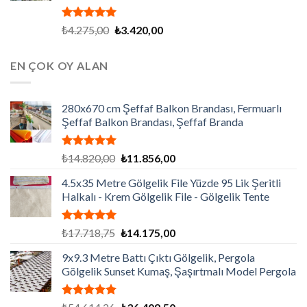
5 üzerinden
Orijinal
Şu
₺
4.275,00
₺
3.420,00
5.00
oy
fiyat:
andaki
aldı
₺4.275,00.
fiyat:
EN ÇOK OY ALAN
₺3.420,00.
280x670 cm Şeffaf Balkon Brandası, Fermuarlı
Şeffaf Balkon Brandası, Şeffaf Branda
5 üzerinden
Orijinal
Şu
₺
14.820,00
₺
11.856,00
5.00
oy
fiyat:
andaki
aldı
4.5x35 Metre Gölgelik File Yüzde 95 Lik Şeritli
₺14.820,00.
fiyat:
Halkalı - Krem Gölgelik File - Gölgelik Tente
₺11.856,00.
5 üzerinden
Orijinal
Şu
₺
17.718,75
₺
14.175,00
5.00
oy
fiyat:
andaki
aldı
9x9.3 Metre Battı Çıktı Gölgelik, Pergola
₺17.718,75.
fiyat:
Gölgelik Sunset Kumaş, Şaşırtmalı Model Pergola
₺14.175,00.
5 üzerinden
Orijinal
Şu