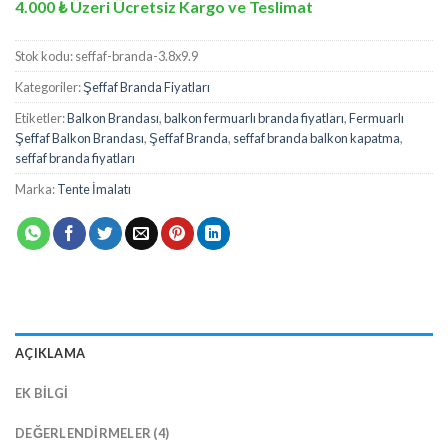
4.000 ₺ Üzeri Ücretsiz Kargo ve Teslimat
Stok kodu:
seffaf-branda-3.8x9.9
Kategoriler:
Şeffaf Branda Fiyatları
Etiketler:
Balkon Brandası
,
balkon fermuarlı branda fiyatları
,
Fermuarlı
Şeffaf Balkon Brandası
,
Şeffaf Branda
,
seffaf branda balkon kapatma
,
seffaf branda fiyatları
Marka:
Tente İmalatı
AÇIKLAMA
EK BILGI
DEĞERLENDIRMELER (4)