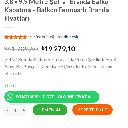
3,8 x 9,9 Metre Şeffaf Branda Balkon
Kapatma – Balkon Fermuarlı Branda
Fiyatları
(
4
müşteri değerlendirmesi)
3
müşteri
Orijinal
Şu
41.709,60
19.279,10
₺
₺
puanına
dayanarak
fiyat:
andaki
5 üzerinden
Şeffaf Branda Balkon ve Teraslarda Perde Şeklinde Hobi
₺41.709,60.
fiyat:
5.00
puan
Alanı, Kış Bahçesi, Kamelya ve Çardak Etrafında kullana
aldı
₺19.279,10.
bilirsiniz.
Stokta
WHATSAPP İLE ÖZEL ÖLÇÜNE FİYAT AL.
3,8 x 9,9 Metre Şeffaf Branda Balkon Kapatma - Balkon Fermuarl
HEMEN AL
SEPETE EKLE