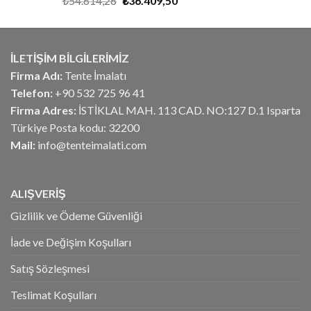
₺
54.614,26
₺
36.409,50
5.00
oy
fiyat:
andaki
aldı
₺54.614,26.
fiyat:
₺36.409,50.
İLETİŞİM BİLGİLERİMİZ
Firma Adı:
Tente İmalatı
Telefon:
+90 532 725 96 41
Firma Adres:
İSTİKLAL MAH. 113 CAD. NO:127 D.1 Isparta
Türkiye Posta kodu: 32200
Mail:
info@tenteimalati.com
ALIŞVERİŞ
Gizlilik ve Ödeme Güvenliği
İade ve Değişim Koşulları
Satış Sözleşmesi
Teslimat Koşulları