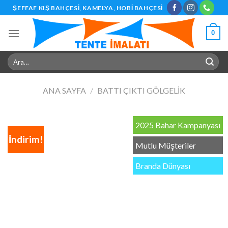
Skip
ŞEFFAF KIŞ BAHÇESI, KAMELYA, HOBI BAHÇESI
to
content
0
Ara:
ANA SAYFA
/
BATTI ÇIKTI GÖLGELIK
2025 Bahar Kampanyası
İndirim!
Mutlu Müşteriler
Branda Dünyası