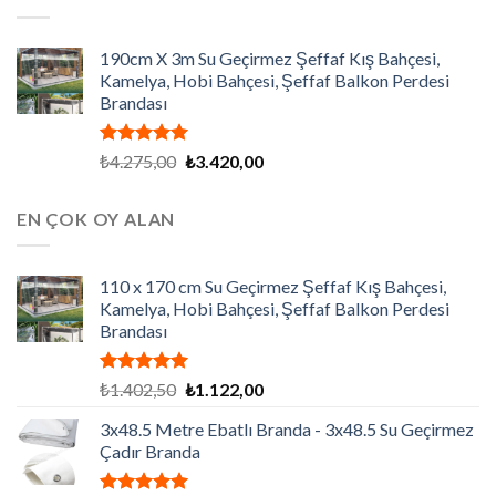
₺7.200,00.
190cm X 3m Su Geçirmez Şeffaf Kış Bahçesi,
Kamelya, Hobi Bahçesi, Şeffaf Balkon Perdesi
Brandası
5 üzerinden
Orijinal
Şu
₺
4.275,00
₺
3.420,00
5.00
oy
fiyat:
andaki
aldı
₺4.275,00.
fiyat:
EN ÇOK OY ALAN
₺3.420,00.
110 x 170 cm Su Geçirmez Şeffaf Kış Bahçesi,
Kamelya, Hobi Bahçesi, Şeffaf Balkon Perdesi
Brandası
5 üzerinden
Orijinal
Şu
₺
1.402,50
₺
1.122,00
5.00
oy
fiyat:
andaki
aldı
3x48.5 Metre Ebatlı Branda - 3x48.5 Su Geçirmez
₺1.402,50.
fiyat:
Çadır Branda
₺1.122,00.