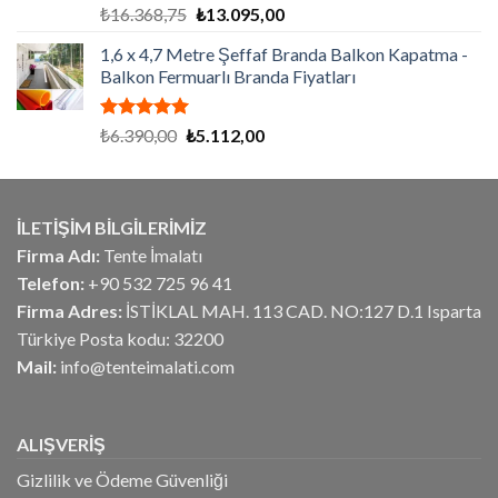
5 üzerinden
Orijinal
Şu
₺
16.368,75
₺
13.095,00
5.00
oy
fiyat:
andaki
aldı
1,6 x 4,7 Metre Şeffaf Branda Balkon Kapatma -
₺16.368,75.
fiyat:
Balkon Fermuarlı Branda Fiyatları
₺13.095,00.
5 üzerinden
Orijinal
Şu
₺
6.390,00
₺
5.112,00
5.00
oy
fiyat:
andaki
aldı
₺6.390,00.
fiyat:
₺5.112,00.
İLETİŞİM BİLGİLERİMİZ
Firma Adı:
Tente İmalatı
Telefon:
+90 532 725 96 41
Firma Adres:
İSTİKLAL MAH. 113 CAD. NO:127 D.1 Isparta
Türkiye Posta kodu: 32200
Mail:
info@tenteimalati.com
ALIŞVERİŞ
Gizlilik ve Ödeme Güvenliği