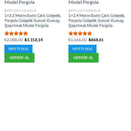
BATTI ÇIKTI GÖLGELIK
BATTI ÇIKTI GÖLGELIK
1×3.2 Metre Battı Çıktı Gölgelik,
1×2.4 Metre Battı Çıktı Gölgelik,
Pergola Gölgelik Sunset Kumaş,
Pergola Gölgelik Sunset Kumaş,
Şaşırtmalı Model Pergola
Şaşırtmalı Model Pergola
Orijinal
Şu
Orijinal
Şu
₺
2.088,00
₺
1.158,14
₺
1.566,00
₺
868,61
5 üzerinden
5 üzerinden
fiyat:
andaki
fiyat:
andaki
5.00
oy
5.00
oy
₺2.088,00.
fiyat:
₺1.566,00.
fiyat:
SEPETE EKLE
SEPETE EKLE
aldı
aldı
₺1.158,14.
₺868,61.
HEMEN AL
HEMEN AL