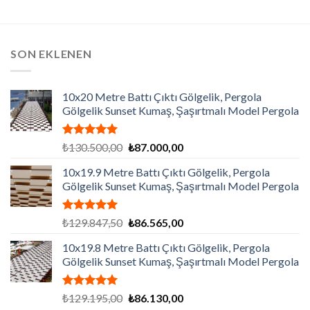
SON EKLENEN
10x20 Metre Battı Çıktı Gölgelik, Pergola
Gölgelik Sunset Kumaş, Şaşırtmalı Model Pergola
5 üzerinden
Orijinal
Şu
₺
130.500,00
₺
87.000,00
5.00
oy
fiyat:
andaki
aldı
10x19.9 Metre Battı Çıktı Gölgelik, Pergola
₺130.500,00.
fiyat:
Gölgelik Sunset Kumaş, Şaşırtmalı Model Pergola
₺87.000,00.
5 üzerinden
Orijinal
Şu
₺
129.847,50
₺
86.565,00
5.00
oy
fiyat:
andaki
aldı
10x19.8 Metre Battı Çıktı Gölgelik, Pergola
₺129.847,50.
fiyat:
Gölgelik Sunset Kumaş, Şaşırtmalı Model Pergola
₺86.565,00.
5 üzerinden
Orijinal
Şu
₺
129.195,00
₺
86.130,00
5.00
oy