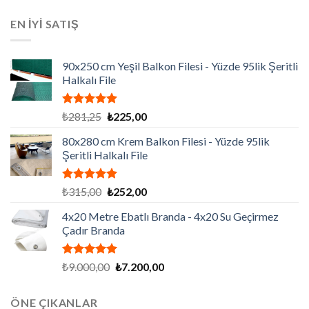
fiyat:
andaki
aldı
₺129.195,00.
fiyat:
EN İYİ SATIŞ
₺86.130,00.
90x250 cm Yeşil Balkon Filesi - Yüzde 95lik Şeritli
Halkalı File
5 üzerinden
Orijinal
Şu
₺
281,25
₺
225,00
5.00
oy
fiyat:
andaki
aldı
80x280 cm Krem Balkon Filesi - Yüzde 95lik
₺281,25.
fiyat:
Şeritli Halkalı File
₺225,00.
5 üzerinden
Orijinal
Şu
₺
315,00
₺
252,00
5.00
oy
fiyat:
andaki
aldı
4x20 Metre Ebatlı Branda - 4x20 Su Geçirmez
₺315,00.
fiyat:
Çadır Branda
₺252,00.
5 üzerinden
Orijinal
Şu
₺
9.000,00
₺
7.200,00
5.00
oy
fiyat:
andaki
aldı
₺9.000,00.
fiyat:
ÖNE ÇIKANLAR