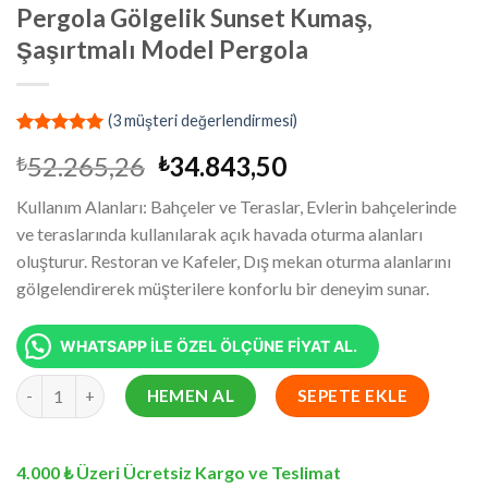
Pergola Gölgelik Sunset Kumaş,
Şaşırtmalı Model Pergola
(
3
müşteri değerlendirmesi)
2
müşteri
Orijinal
Şu
52.265,26
34.843,50
₺
₺
puanına
dayanarak
fiyat:
andaki
5 üzerinden
Kullanım Alanları: Bahçeler ve Teraslar, Evlerin bahçelerinde
₺52.265,26.
fiyat:
5.00
puan
ve teraslarında kullanılarak açık havada oturma alanları
aldı
₺34.843,50.
oluşturur. Restoran ve Kafeler, Dış mekan oturma alanlarını
gölgelendirerek müşterilere konforlu bir deneyim sunar.
WHATSAPP İLE ÖZEL ÖLÇÜNE FİYAT AL.
4.5x17.8 Metre Battı Çıktı Gölgelik, Pergola Gölgelik Sunset Ku
HEMEN AL
SEPETE EKLE
4.000 ₺ Üzeri Ücretsiz Kargo ve Teslimat