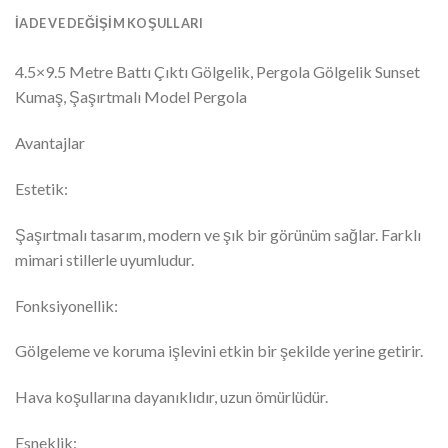
İADE VE DEĞIŞIM KOŞULLARI
4.5×9.5 Metre Battı Çıktı Gölgelik, Pergola Gölgelik Sunset
Kumaş, Şaşırtmalı Model Pergola
Avantajlar
Estetik:
Şaşırtmalı tasarım, modern ve şık bir görünüm sağlar. Farklı
mimari stillerle uyumludur.
Fonksiyonellik:
Gölgeleme ve koruma işlevini etkin bir şekilde yerine getirir.
Hava koşullarına dayanıklıdır, uzun ömürlüdür.
Esneklik: