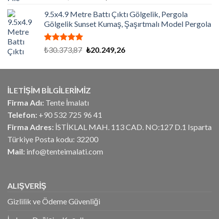
5.00
oy
fiyat:
andaki
aldı
9.5x4.9 Metre Battı Çıktı Gölgelik, Pergola
₺5.906,25.
fiyat:
Gölgelik Sunset Kumaş, Şaşırtmalı Model Pergola
₺4.725,00.
5 üzerinden
Orijinal
Şu
₺
30.373,87
₺
20.249,26
5.00
oy
fiyat:
andaki
aldı
₺30.373,87.
fiyat:
₺20.249,26.
İLETİŞİM BİLGİLERİMİZ
Firma Adı:
Tente İmalatı
Telefon:
+90 532 725 96 41
Firma Adres:
İSTİKLAL MAH. 113 CAD. NO:127 D.1 Isparta
Türkiye Posta kodu: 32200
Mail:
info@tenteimalati.com
ALIŞVERİŞ
Gizlilik ve Ödeme Güvenliği