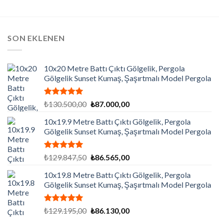
SON EKLENEN
10x20 Metre Battı Çıktı Gölgelik, Pergola
Gölgelik Sunset Kumaş, Şaşırtmalı Model Pergola
5 üzerinden
Orijinal
Şu
₺
130.500,00
₺
87.000,00
5.00
oy
fiyat:
andaki
aldı
10x19.9 Metre Battı Çıktı Gölgelik, Pergola
₺130.500,00.
fiyat:
Gölgelik Sunset Kumaş, Şaşırtmalı Model Pergola
₺87.000,00.
5 üzerinden
Orijinal
Şu
₺
129.847,50
₺
86.565,00
5.00
oy
fiyat:
andaki
aldı
10x19.8 Metre Battı Çıktı Gölgelik, Pergola
₺129.847,50.
fiyat:
Gölgelik Sunset Kumaş, Şaşırtmalı Model Pergola
₺86.565,00.
5 üzerinden
Orijinal
Şu
₺
129.195,00
₺
86.130,00
5.00
oy