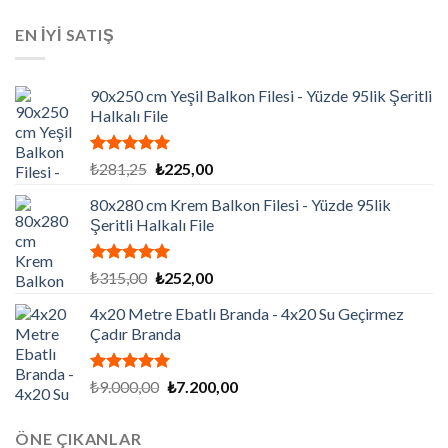
fiyat:
andaki
aldı
₺129.195,00.
fiyat:
EN İYİ SATIŞ
₺86.130,00.
90x250 cm Yeşil Balkon Filesi - Yüzde 95lik Şeritli
Halkalı File
5 üzerinden
Orijinal
Şu
₺
281,25
₺
225,00
5.00
oy
fiyat:
andaki
aldı
80x280 cm Krem Balkon Filesi - Yüzde 95lik
₺281,25.
fiyat:
Şeritli Halkalı File
₺225,00.
5 üzerinden
Orijinal
Şu
₺
315,00
₺
252,00
5.00
oy
fiyat:
andaki
aldı
4x20 Metre Ebatlı Branda - 4x20 Su Geçirmez
₺315,00.
fiyat:
Çadır Branda
₺252,00.
5 üzerinden
Orijinal
Şu
₺
9.000,00
₺
7.200,00
5.00
oy
fiyat:
andaki
aldı
₺9.000,00.
fiyat:
ÖNE ÇIKANLAR