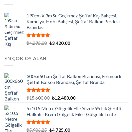
₺7.200,00.
190cm X 3m Su Geçirmez Şeffaf Kış Bahçesi,
Kamelya, Hobi Bahçesi, Şeffaf Balkon Perdesi
Brandası
5 üzerinden
Orijinal
Şu
₺
4.275,00
₺
3.420,00
5.00
oy
fiyat:
andaki
aldı
₺4.275,00.
fiyat:
EN ÇOK OY ALAN
₺3.420,00.
300x660 cm Şeffaf Balkon Brandası, Fermuarlı
Şeffaf Balkon Brandası, Şeffaf Branda
5 üzerinden
Orijinal
Şu
₺
15.600,00
₺
12.480,00
5.00
oy
fiyat:
andaki
aldı
5x10.5 Metre Gölgelik File Yüzde 95 Lik Şeritli
₺15.600,00.
fiyat:
Halkalı - Krem Gölgelik File - Gölgelik Tente
₺12.480,00.
5 üzerinden
Orijinal
Şu
₺
5.906,25
₺
4.725,00