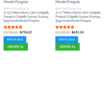
BATTI ÇIKTI GÖLGELIK
BATTI ÇIKTI GÖLGELIK
1×2.2 Metre Battı Çıktı Gölgelik,
1×1.7 Metre Battı Çıktı Gölgelik,
Pergola Gölgelik Sunset Kumaş,
Pergola Gölgelik Sunset Kumaş,
Şaşırtmalı Model Pergola
Şaşırtmalı Model Pergola
Orijinal
Şu
Orijinal
Şu
₺
1.435,50
₺
796,22
₺
1.109,26
₺
615,26
5 üzerinden
5 üzerinden
fiyat:
andaki
fiyat:
andaki
5.00
oy
5.00
oy
₺1.435,50.
fiyat:
₺1.109,26.
fiyat:
SEPETE EKLE
SEPETE EKLE
aldı
aldı
₺796,22.
₺615,26.
HEMEN AL
HEMEN AL