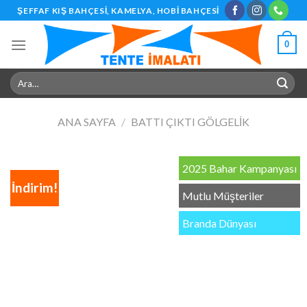
Skip
ŞEFFAF KIŞ BAHÇESI, KAMELYA, HOBI BAHÇESI
to
content
0
Ara:
ANA SAYFA
/
BATTI ÇIKTI GÖLGELIK
2025 Bahar Kampanyası
İndirim!
Mutlu Müşteriler
Branda Dünyası