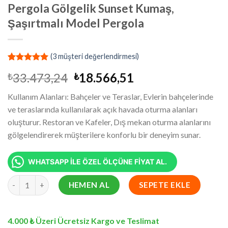
Pergola Gölgelik Sunset Kumaş,
Şaşırtmalı Model Pergola
(
3
müşteri değerlendirmesi)
2
müşteri
Orijinal
Şu
33.473,24
18.566,51
₺
₺
puanına
dayanarak
fiyat:
andaki
5 üzerinden
Kullanım Alanları: Bahçeler ve Teraslar, Evlerin bahçelerinde
₺33.473,24.
fiyat:
5.00
puan
ve teraslarında kullanılarak açık havada oturma alanları
aldı
₺18.566,51.
oluşturur. Restoran ve Kafeler, Dış mekan oturma alanlarını
gölgelendirerek müşterilere konforlu bir deneyim sunar.
WHATSAPP İLE ÖZEL ÖLÇÜNE FİYAT AL.
4.5x9.5 Metre Battı Çıktı Gölgelik, Pergola Gölgelik Sunset Kum
HEMEN AL
SEPETE EKLE
4.000 ₺ Üzeri Ücretsiz Kargo ve Teslimat