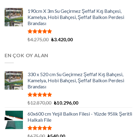
190cm X 3m Su Geçirmez Şeffaf Kış Bahçesi,
Kamelya, Hobi Bahçesi, Şeffaf Balkon Perdesi
Brandası
5 üzerinden
Orijinal
Şu
₺
4.275,00
₺
3.420,00
5.00
oy
fiyat:
andaki
aldı
₺4.275,00.
fiyat:
EN ÇOK OY ALAN
₺3.420,00.
330 x 520 cm Su Geçirmez Şeffaf Kış Bahçesi,
Kamelya, Hobi Bahçesi, Şeffaf Balkon Perdesi
Brandası
5 üzerinden
Orijinal
Şu
₺
12.870,00
₺
10.296,00
5.00
oy
fiyat:
andaki
aldı
60x600 cm Yeşil Balkon Filesi - Yüzde 95lik Şeritli
₺12.870,00.
fiyat:
Halkalı File
₺10.296,00.
5 üzerinden
Orijinal
Şu
₺
675,00
₺
540,00