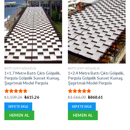
BATTI ÇIKTI GÖLGELIK
BATTI ÇIKTI GÖLGELIK
1×1.7 Metre Battı Çıktı Gölgelik,
1×2.4 Metre Battı Çıktı Gölgelik,
Pergola Gölgelik Sunset Kumaş,
Pergola Gölgelik Sunset Kumaş,
Şaşırtmalı Model Pergola
Şaşırtmalı Model Pergola
Orijinal
Şu
Orijinal
Şu
₺
1.109,26
₺
615,26
₺
1.566,00
₺
868,61
5 üzerinden
5 üzerinden
fiyat:
andaki
fiyat:
andaki
5.00
oy
5.00
oy
₺1.109,26.
fiyat:
₺1.566,00.
fiyat:
SEPETE EKLE
SEPETE EKLE
aldı
aldı
₺615,26.
₺868,61.
HEMEN AL
HEMEN AL