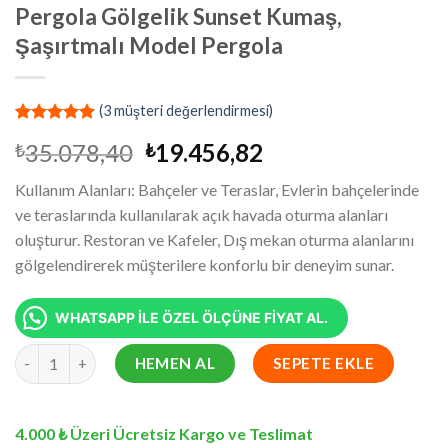
Pergola Gölgelik Sunset Kumaş,
Şaşırtmalı Model Pergola
(
3
müşteri değerlendirmesi)
2
müşteri
Orijinal
Şu
35.078,40
19.456,82
₺
₺
puanına
dayanarak
fiyat:
andaki
5 üzerinden
Kullanım Alanları: Bahçeler ve Teraslar, Evlerin bahçelerinde
₺35.078,40.
fiyat:
5.00
puan
ve teraslarında kullanılarak açık havada oturma alanları
aldı
₺19.456,82.
oluşturur. Restoran ve Kafeler, Dış mekan oturma alanlarını
gölgelendirerek müşterilere konforlu bir deneyim sunar.
WHATSAPP İLE ÖZEL ÖLÇÜNE FİYAT AL.
4x11.2 Metre Battı Çıktı Gölgelik, Pergola Gölgelik Sunset Kuma
HEMEN AL
SEPETE EKLE
4.000 ₺ Üzeri Ücretsiz Kargo ve Teslimat