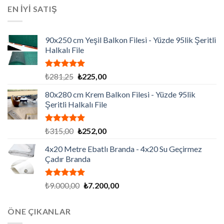
₺129.195,00.
fiyat:
EN İYİ SATIŞ
₺86.130,00.
90x250 cm Yeşil Balkon Filesi - Yüzde 95lik Şeritli
Halkalı File
5 üzerinden
Orijinal
Şu
₺
281,25
₺
225,00
5.00
oy
fiyat:
andaki
aldı
80x280 cm Krem Balkon Filesi - Yüzde 95lik
₺281,25.
fiyat:
Şeritli Halkalı File
₺225,00.
5 üzerinden
Orijinal
Şu
₺
315,00
₺
252,00
5.00
oy
fiyat:
andaki
aldı
4x20 Metre Ebatlı Branda - 4x20 Su Geçirmez
₺315,00.
fiyat:
Çadır Branda
₺252,00.
5 üzerinden
Orijinal
Şu
₺
9.000,00
₺
7.200,00
5.00
oy
fiyat:
andaki
aldı
₺9.000,00.
fiyat:
ÖNE ÇIKANLAR
₺7.200,00.