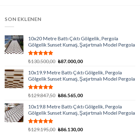
SON EKLENEN
10x20 Metre Battı Çıktı Gölgelik, Pergola
Gölgelik Sunset Kumaş, Şaşırtmalı Model Pergola
5 üzerinden
Orijinal
Şu
₺
130.500,00
₺
87.000,00
5.00
oy
fiyat:
andaki
aldı
10x19.9 Metre Battı Çıktı Gölgelik, Pergola
₺130.500,00.
fiyat:
Gölgelik Sunset Kumaş, Şaşırtmalı Model Pergola
₺87.000,00.
5 üzerinden
Orijinal
Şu
₺
129.847,50
₺
86.565,00
5.00
oy
fiyat:
andaki
aldı
10x19.8 Metre Battı Çıktı Gölgelik, Pergola
₺129.847,50.
fiyat:
Gölgelik Sunset Kumaş, Şaşırtmalı Model Pergola
₺86.565,00.
5 üzerinden
Orijinal
Şu
₺
129.195,00
₺
86.130,00
5.00
oy
fiyat:
andaki
aldı