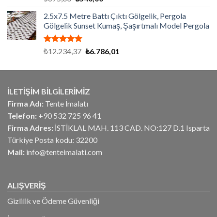
5.00
oy
fiyat:
andaki
aldı
2.5x7.5 Metre Battı Çıktı Gölgelik, Pergola
₺675,00.
fiyat:
Gölgelik Sunset Kumaş, Şaşırtmalı Model Pergola
₺540,00.
5 üzerinden
Orijinal
Şu
₺
12.234,37
₺
6.786,01
5.00
oy
fiyat:
andaki
aldı
₺12.234,37.
fiyat:
₺6.786,01.
İLETİŞİM BİLGİLERİMİZ
Firma Adı:
Tente İmalatı
Telefon:
+90 532 725 96 41
Firma Adres:
İSTİKLAL MAH. 113 CAD. NO:127 D.1 Isparta
Türkiye Posta kodu: 32200
Mail:
info@tenteimalati.com
ALIŞVERİŞ
Gizlilik ve Ödeme Güvenliği