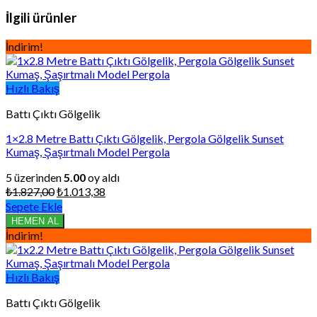
İlgili ürünler
İndirim!
Hızlı Bakış
Battı Çıktı Gölgelik
1×2.8 Metre Battı Çıktı Gölgelik, Pergola Gölgelik Sunset
Kumaş, Şaşırtmalı Model Pergola
5 üzerinden
5.00
oy aldı
Orijinal
Şu
₺
1.827,00
₺
1.013,38
fiyat:
andaki
Sepete Ekle
₺1.827,00.
fiyat:
HEMEN AL
₺1.013,38.
İndirim!
Hızlı Bakış
Battı Çıktı Gölgelik