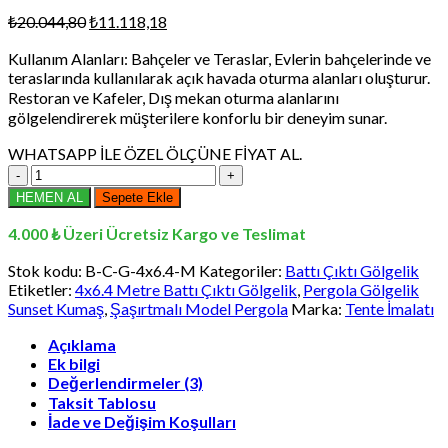
Orijinal
Şu
₺
20.044,80
₺
11.118,18
fiyat:
andaki
Kullanım Alanları: Bahçeler ve Teraslar, Evlerin bahçelerinde ve
₺20.044,80.
fiyat:
teraslarında kullanılarak açık havada oturma alanları oluşturur.
₺11.118,18.
Restoran ve Kafeler, Dış mekan oturma alanlarını
gölgelendirerek müşterilere konforlu bir deneyim sunar.
WHATSAPP İLE ÖZEL ÖLÇÜNE FİYAT AL.
4x6.4
Metre
HEMEN AL
Sepete Ekle
Battı
Çıktı
4.000 ₺ Üzeri Ücretsiz Kargo ve Teslimat
Gölgelik,
Pergola
Stok kodu:
B-C-G-4x6.4-M
Kategoriler:
Battı Çıktı Gölgelik
Gölgelik
Etiketler:
4x6.4 Metre Battı Çıktı Gölgelik
,
Pergola Gölgelik
Sunset
Sunset Kumaş
,
Şaşırtmalı Model Pergola
Marka:
Tente İmalatı
Kumaş,
Şaşırtmalı
Açıklama
Ek bilgi
Model
Değerlendirmeler (3)
Pergola
adet
Taksit Tablosu
İade ve Değişim Koşulları