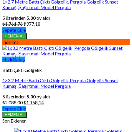
1×2.7 Metre Battı Çıktı Gölgelik, Pergola Gölgelik Sunset
Kumaş, Şaşırtmalı Model Pergola
5 üzerinden
5.00
oy aldı
Orijinal
Şu
₺
1.761,76
₺
977,18
fiyat:
andaki
Sepete Ekle
₺1.761,76.
fiyat:
HEMEN AL
₺977,18.
İndirim!
Hızlı Bakış
Battı Çıktı Gölgelik
1×3.2 Metre Battı Çıktı Gölgelik, Pergola Gölgelik Sunset
Kumaş, Şaşırtmalı Model Pergola
5 üzerinden
5.00
oy aldı
Orijinal
Şu
₺
2.088,00
₺
1.158,14
fiyat:
andaki
Sepete Ekle
₺2.088,00.
fiyat:
HEMEN AL
₺1.158,14.
Son Eklenen