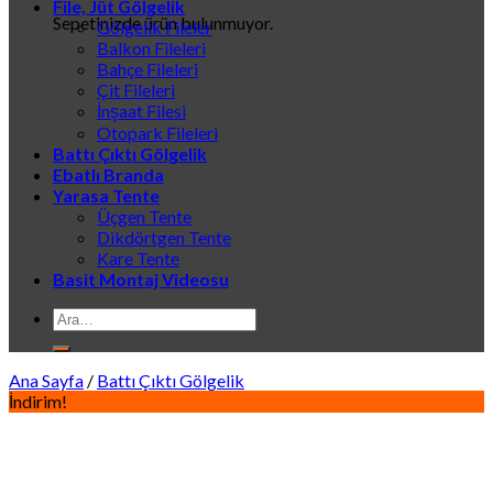
File, Jüt Gölgelik
Sepetinizde ürün bulunmuyor.
Gölgelik Fileler
Balkon Fileleri
Bahçe Fileleri
Çit Fileleri
İnşaat Filesi
Otopark Fileleri
Battı Çıktı Gölgelik
Ebatlı Branda
Yarasa Tente
Üçgen Tente
Dikdörtgen Tente
Kare Tente
Basit Montaj Videosu
Ara:
Ana Sayfa
/
Battı Çıktı Gölgelik
İndirim!