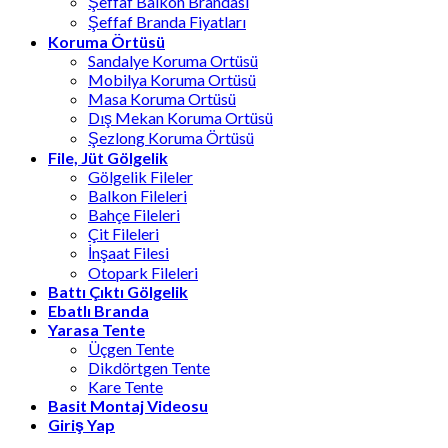
Şeffaf Balkon Brandası
Şeffaf Branda Fiyatları
Koruma Örtüsü
Sandalye Koruma Ortüsü
Mobilya Koruma Ortüsü
Masa Koruma Ortüsü
Dış Mekan Koruma Ortüsü
Şezlong Koruma Örtüsü
File, Jüt Gölgelik
Gölgelik Fileler
Balkon Fileleri
Bahçe Fileleri
Çit Fileleri
İnşaat Filesi
Otopark Fileleri
Battı Çıktı Gölgelik
Ebatlı Branda
Yarasa Tente
Üçgen Tente
Dikdörtgen Tente
Kare Tente
Basit Montaj Videosu
Giriş Yap