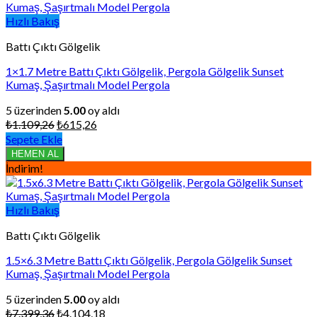
Hızlı Bakış
Battı Çıktı Gölgelik
1×1.7 Metre Battı Çıktı Gölgelik, Pergola Gölgelik Sunset
Kumaş, Şaşırtmalı Model Pergola
5 üzerinden
5.00
oy aldı
Orijinal
Şu
₺
1.109,26
₺
615,26
fiyat:
andaki
Sepete Ekle
₺1.109,26.
fiyat:
HEMEN AL
₺615,26.
İndirim!
Hızlı Bakış
Battı Çıktı Gölgelik
1.5×6.3 Metre Battı Çıktı Gölgelik, Pergola Gölgelik Sunset
Kumaş, Şaşırtmalı Model Pergola
5 üzerinden
5.00
oy aldı
Orijinal
Şu
₺
7.399,36
₺
4.104,18