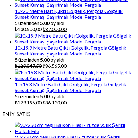
10x20 Metre Battı Çıktı Gölgelik, Pergola Gölgelik
Sunset Kumaş, Şaşırtmalı Model Pergola
5 üzerinden
5.00
oy aldı
Orijinal
Şu
₺
130.500,00
₺
87.000,00
fiyat:
andaki
₺130.500,00.
fiyat:
₺87.000,00.
10x19.9 Metre Battı Çıktı Gölgelik, Pergola Gölgelik
Sunset Kumaş, Şaşırtmalı Model Pergola
5 üzerinden
5.00
oy aldı
Orijinal
Şu
₺
129.847,50
₺
86.565,00
fiyat:
andaki
₺129.847,50.
fiyat:
₺86.565,00.
10x19.8 Metre Battı Çıktı Gölgelik, Pergola Gölgelik
Sunset Kumaş, Şaşırtmalı Model Pergola
5 üzerinden
5.00
oy aldı
Orijinal
Şu
₺
129.195,00
₺
86.130,00
fiyat:
andaki
EN İYİ SATIŞ
₺129.195,00.
fiyat:
₺86.130,00.
90x250 cm Yeşil Balkon Filesi - Yüzde 95lik Şeritli