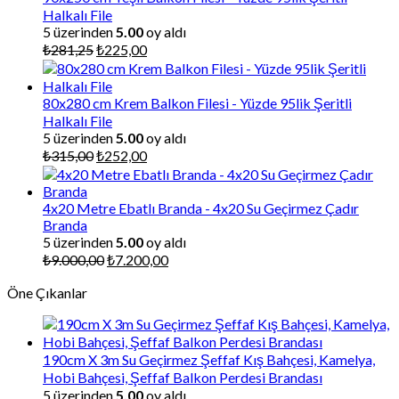
Halkalı File
5 üzerinden
5.00
oy aldı
Orijinal
Şu
₺
281,25
₺
225,00
fiyat:
andaki
₺281,25.
fiyat:
₺225,00.
80x280 cm Krem Balkon Filesi - Yüzde 95lik Şeritli
Halkalı File
5 üzerinden
5.00
oy aldı
Orijinal
Şu
₺
315,00
₺
252,00
fiyat:
andaki
₺315,00.
fiyat:
₺252,00.
4x20 Metre Ebatlı Branda - 4x20 Su Geçirmez Çadır
Branda
5 üzerinden
5.00
oy aldı
Orijinal
Şu
₺
9.000,00
₺
7.200,00
fiyat:
andaki
Öne Çıkanlar
₺9.000,00.
fiyat:
₺7.200,00.
190cm X 3m Su Geçirmez Şeffaf Kış Bahçesi, Kamelya,
Hobi Bahçesi, Şeffaf Balkon Perdesi Brandası
5 üzerinden
5.00
oy aldı