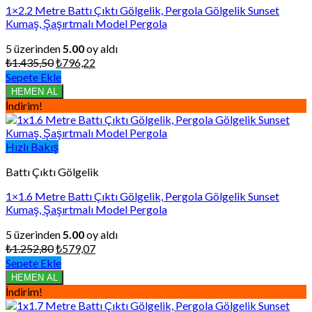
1×2.2 Metre Battı Çıktı Gölgelik, Pergola Gölgelik Sunset
Kumaş, Şaşırtmalı Model Pergola
5 üzerinden
5.00
oy aldı
Orijinal
Şu
₺
1.435,50
₺
796,22
fiyat:
andaki
Sepete Ekle
₺1.435,50.
fiyat:
HEMEN AL
₺796,22.
İndirim!
Hızlı Bakış
Battı Çıktı Gölgelik
1×1.6 Metre Battı Çıktı Gölgelik, Pergola Gölgelik Sunset
Kumaş, Şaşırtmalı Model Pergola
5 üzerinden
5.00
oy aldı
Orijinal
Şu
₺
1.252,80
₺
579,07
fiyat:
andaki
Sepete Ekle
₺1.252,80.
fiyat:
HEMEN AL
₺579,07.
İndirim!