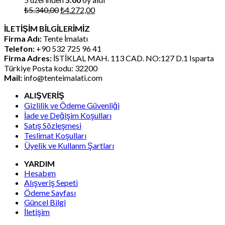
Orijinal
Şu
₺
5.340,00
₺
4.272,00
fiyat:
andaki
İLETİŞİM BİLGİLERİMİZ
₺5.340,00.
fiyat:
Firma Adı:
Tente İmalatı
₺4.272,00.
Telefon:
+90 532 725 96 41
Firma Adres:
İSTİKLAL MAH. 113 CAD. NO:127 D.1 Isparta
Türkiye Posta kodu: 32200
Mail:
info@tenteimalati.com
ALIŞVERİŞ
Gizlilik ve Ödeme Güvenliği
İade ve Değişim Koşulları
Satış Sözleşmesi
Teslimat Koşulları
Üyelik ve Kullanm Şartları
YARDIM
Hesabım
Alışveriş Sepeti
Ödeme Sayfası
Güncel Bilgi
İletişim