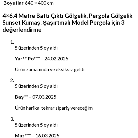
Boyutlar
640 × 400 cm
4×6.4 Metre Battı Çıktı Gölgelik, Pergola Gölgelik
Sunset Kumaş, Şaşırtmalı Model Pergola
için 3
değerlendirme
5 üzerinden
5
oy aldı
Yar** Po***
–
24.02.2025
Ürün zamanında ve eksiksiz geldi
5 üzerinden
5
oy aldı
Baş**
–
07.03.2025
Ürün harika, tekrar sipariş vereceğim
5 üzerinden
5
oy aldı
Maz***
–
16.03.2025