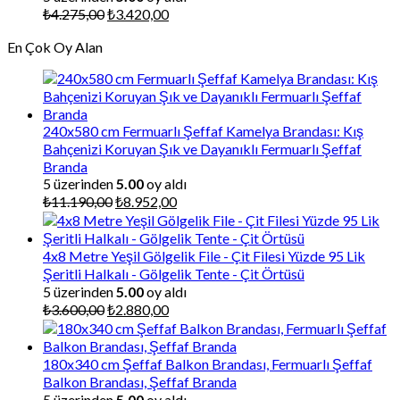
Orijinal
Şu
₺
4.275,00
₺
3.420,00
fiyat:
andaki
En Çok Oy Alan
₺4.275,00.
fiyat:
₺3.420,00.
240x580 cm Fermuarlı Şeffaf Kamelya Brandası: Kış
Bahçenizi Koruyan Şık ve Dayanıklı Fermuarlı Şeffaf
Branda
5 üzerinden
5.00
oy aldı
Orijinal
Şu
₺
11.190,00
₺
8.952,00
fiyat:
andaki
₺11.190,00.
fiyat:
₺8.952,00.
4x8 Metre Yeşil Gölgelik File - Çit Filesi Yüzde 95 Lik
Şeritli Halkalı - Gölgelik Tente - Çit Örtüsü
5 üzerinden
5.00
oy aldı
Orijinal
Şu
₺
3.600,00
₺
2.880,00
fiyat:
andaki
₺3.600,00.
fiyat:
₺2.880,00.
180x340 cm Şeffaf Balkon Brandası, Fermuarlı Şeffaf
Balkon Brandası, Şeffaf Branda
5 üzerinden
5.00
oy aldı