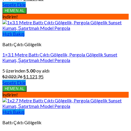
fiyat:
andaki
Sepete Ekle
₺7.399,36.
fiyat:
HEMEN AL
₺4.104,18.
İndirim!
Hızlı Bakış
Battı Çıktı Gölgelik
1×3.1 Metre Battı Çıktı Gölgelik, Pergola Gölgelik Sunset
Kumaş, Şaşırtmalı Model Pergola
5 üzerinden
5.00
oy aldı
Orijinal
Şu
₺
2.022,76
₺
1.121,95
fiyat:
andaki
Sepete Ekle
₺2.022,76.
fiyat:
HEMEN AL
₺1.121,95.
İndirim!
Hızlı Bakış
Battı Çıktı Gölgelik