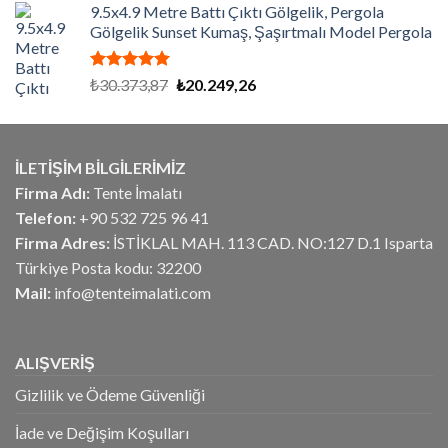
aldı
9.5x4.9 Metre Battı Çıktı Gölgelik, Pergola
₺5.906,25.
fiyat:
Gölgelik Sunset Kumaş, Şaşırtmalı Model Pergola
₺4.725,00.
5 üzerinden
Orijinal
Şu
₺
30.373,87
₺
20.249,26
5.00
oy
fiyat:
andaki
aldı
₺30.373,87.
fiyat:
₺20.249,26.
İLETİŞİM BİLGİLERİMİZ
Firma Adı:
Tente İmalatı
Telefon:
+90 532 725 96 41
Firma Adres:
İSTİKLAL MAH. 113 CAD. NO:127 D.1 Isparta
Türkiye Posta kodu: 32200
Mail:
info@tenteimalati.com
ALIŞVERİŞ
Gizlilik ve Ödeme Güvenliği
İade ve Değişim Koşulları