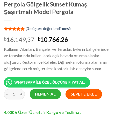
Pergola Gölgelik Sunset Kumaş,
Şaşırtmalı Model Pergola
(
3
müşteri değerlendirmesi)
2
müşteri
Orijinal
Şu
16.149,37
10.766,26
₺
₺
puanına
dayanarak
fiyat:
andaki
5 üzerinden
Kullanım Alanları: Bahçeler ve Teraslar, Evlerin bahçelerinde
₺16.149,37.
fiyat:
5.00
puan
ve teraslarında kullanılarak açık havada oturma alanları
aldı
₺10.766,26.
oluşturur. Restoran ve Kafeler, Dış mekan oturma alanlarını
gölgelendirerek müşterilere konforlu bir deneyim sunar.
WHATSAPP İLE ÖZEL ÖLÇÜNE FİYAT AL.
5.5x4.5 Metre Battı Çıktı Gölgelik, Pergola Gölgelik Sunset Kum
HEMEN AL
SEPETE EKLE
4.000 ₺ Üzeri Ücretsiz Kargo ve Teslimat