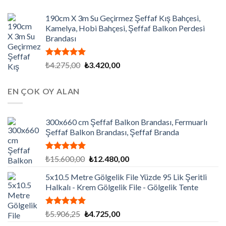
190cm X 3m Su Geçirmez Şeffaf Kış Bahçesi,
Kamelya, Hobi Bahçesi, Şeffaf Balkon Perdesi
Brandası
5 üzerinden
Orijinal
Şu
₺
4.275,00
₺
3.420,00
5.00
oy
fiyat:
andaki
aldı
₺4.275,00.
fiyat:
EN ÇOK OY ALAN
₺3.420,00.
300x660 cm Şeffaf Balkon Brandası, Fermuarlı
Şeffaf Balkon Brandası, Şeffaf Branda
5 üzerinden
Orijinal
Şu
₺
15.600,00
₺
12.480,00
5.00
oy
fiyat:
andaki
aldı
5x10.5 Metre Gölgelik File Yüzde 95 Lik Şeritli
₺15.600,00.
fiyat:
Halkalı - Krem Gölgelik File - Gölgelik Tente
₺12.480,00.
5 üzerinden
Orijinal
Şu
₺
5.906,25
₺
4.725,00
5.00
oy
fiyat:
andaki