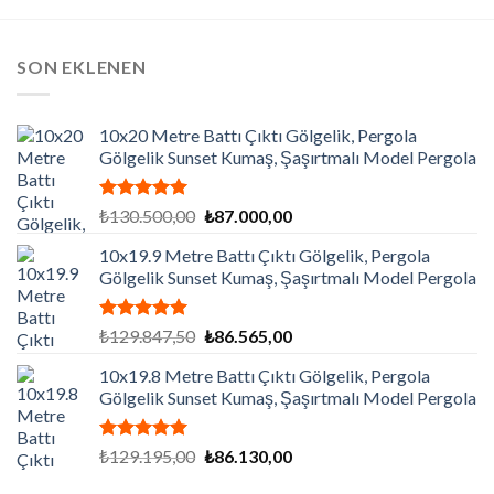
SON EKLENEN
10x20 Metre Battı Çıktı Gölgelik, Pergola
Gölgelik Sunset Kumaş, Şaşırtmalı Model Pergola
5 üzerinden
Orijinal
Şu
₺
130.500,00
₺
87.000,00
5.00
oy
fiyat:
andaki
aldı
10x19.9 Metre Battı Çıktı Gölgelik, Pergola
₺130.500,00.
fiyat:
Gölgelik Sunset Kumaş, Şaşırtmalı Model Pergola
₺87.000,00.
5 üzerinden
Orijinal
Şu
₺
129.847,50
₺
86.565,00
5.00
oy
fiyat:
andaki
aldı
10x19.8 Metre Battı Çıktı Gölgelik, Pergola
₺129.847,50.
fiyat:
Gölgelik Sunset Kumaş, Şaşırtmalı Model Pergola
₺86.565,00.
5 üzerinden
Orijinal
Şu
₺
129.195,00
₺
86.130,00
5.00
oy
fiyat:
andaki
aldı