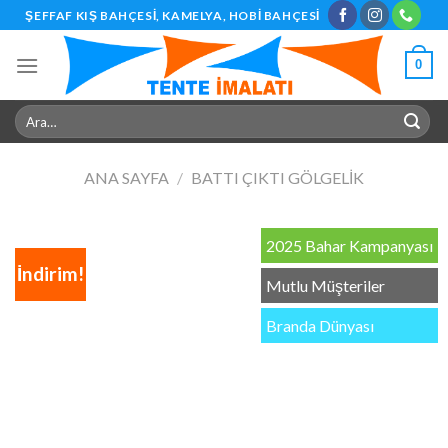
Skip
ŞEFFAF KIŞ BAHÇESI, KAMELYA, HOBI BAHÇESI
to
content
0
Ara:
ANA SAYFA
/
BATTI ÇIKTI GÖLGELIK
2025 Bahar Kampanyası
İndirim!
Mutlu Müşteriler
Branda Dünyası