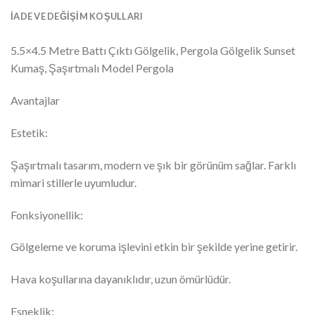
İADE VE DEĞIŞIM KOŞULLARI
5.5×4.5 Metre Battı Çıktı Gölgelik, Pergola Gölgelik Sunset
Kumaş, Şaşırtmalı Model Pergola
Avantajlar
Estetik:
Şaşırtmalı tasarım, modern ve şık bir görünüm sağlar. Farklı
mimari stillerle uyumludur.
Fonksiyonellik:
Gölgeleme ve koruma işlevini etkin bir şekilde yerine getirir.
Hava koşullarına dayanıklıdır, uzun ömürlüdür.
Esneklik: