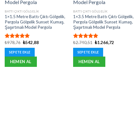
BATTI ÇIKTI GÖLGELIK
BATTI ÇIKTI GÖLGELIK
1×1.5 Metre Battı Çıktı Gölgelik,
1×3.5 Metre Battı Çıktı Gölgelik,
Pergola Gölgelik Sunset Kumaş,
Pergola Gölgelik Sunset Kumaş,
Şaşırtmalı Model Pergola
Şaşırtmalı Model Pergola
Orijinal
Şu
Orijinal
Şu
₺
978,76
₺
542,88
₺
2.740,51
₺
1.266,72
5 üzerinden
5 üzerinden
fiyat:
andaki
fiyat:
andaki
5.00
oy
5.00
oy
₺978,76.
fiyat:
₺2.740,51.
fiyat:
SEPETE EKLE
SEPETE EKLE
aldı
aldı
₺542,88.
₺1.266,72.
HEMEN AL
HEMEN AL