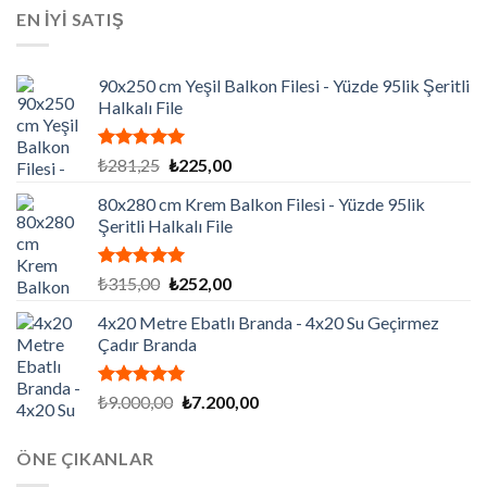
₺129.195,00.
fiyat:
EN İYİ SATIŞ
₺86.130,00.
90x250 cm Yeşil Balkon Filesi - Yüzde 95lik Şeritli
Halkalı File
5 üzerinden
Orijinal
Şu
₺
281,25
₺
225,00
5.00
oy
fiyat:
andaki
aldı
80x280 cm Krem Balkon Filesi - Yüzde 95lik
₺281,25.
fiyat:
Şeritli Halkalı File
₺225,00.
5 üzerinden
Orijinal
Şu
₺
315,00
₺
252,00
5.00
oy
fiyat:
andaki
aldı
4x20 Metre Ebatlı Branda - 4x20 Su Geçirmez
₺315,00.
fiyat:
Çadır Branda
₺252,00.
5 üzerinden
Orijinal
Şu
₺
9.000,00
₺
7.200,00
5.00
oy
fiyat:
andaki
aldı
₺9.000,00.
fiyat:
ÖNE ÇIKANLAR
₺7.200,00.