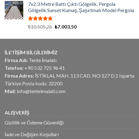
aldı
7x2.3 Metre Battı Çıktı Gölgelik, Pergola
₺7.734,38.
fiyat:
Gölgelik Sunset Kumaş, Şaşırtmalı Model Pergola
₺6.187,50.
5 üzerinden
Orijinal
Şu
₺
10.505,26
₺
7.003,50
5.00
oy
fiyat:
andaki
aldı
₺10.505,26.
fiyat:
₺7.003,50.
İLETİŞİM BİLGİLERİMİZ
Firma Adı:
Tente İmalatı
Telefon:
+90 532 725 96 41
Firma Adres:
İSTİKLAL MAH. 113 CAD. NO:127 D.1 Isparta
Türkiye Posta kodu: 32200
Mail:
info@tenteimalati.com
ALIŞVERİŞ
Gizlilik ve Ödeme Güvenliği
İade ve Değişim Koşulları