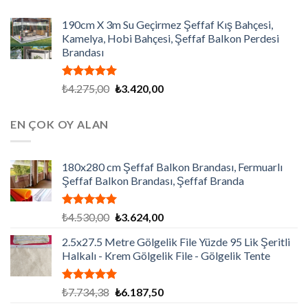
190cm X 3m Su Geçirmez Şeffaf Kış Bahçesi,
Kamelya, Hobi Bahçesi, Şeffaf Balkon Perdesi
Brandası
5 üzerinden
Orijinal
Şu
₺
4.275,00
₺
3.420,00
5.00
oy
fiyat:
andaki
aldı
₺4.275,00.
fiyat:
EN ÇOK OY ALAN
₺3.420,00.
180x280 cm Şeffaf Balkon Brandası, Fermuarlı
Şeffaf Balkon Brandası, Şeffaf Branda
5 üzerinden
Orijinal
Şu
₺
4.530,00
₺
3.624,00
5.00
oy
fiyat:
andaki
aldı
2.5x27.5 Metre Gölgelik File Yüzde 95 Lik Şeritli
₺4.530,00.
fiyat:
Halkalı - Krem Gölgelik File - Gölgelik Tente
₺3.624,00.
5 üzerinden
Orijinal
Şu
₺
7.734,38
₺
6.187,50
5.00
oy
fiyat:
andaki