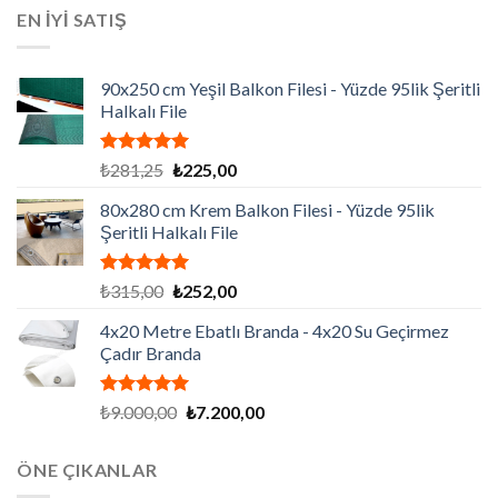
₺129.195,00.
fiyat:
EN İYİ SATIŞ
₺86.130,00.
90x250 cm Yeşil Balkon Filesi - Yüzde 95lik Şeritli
Halkalı File
5 üzerinden
Orijinal
Şu
₺
281,25
₺
225,00
5.00
oy
fiyat:
andaki
aldı
80x280 cm Krem Balkon Filesi - Yüzde 95lik
₺281,25.
fiyat:
Şeritli Halkalı File
₺225,00.
5 üzerinden
Orijinal
Şu
₺
315,00
₺
252,00
5.00
oy
fiyat:
andaki
aldı
4x20 Metre Ebatlı Branda - 4x20 Su Geçirmez
₺315,00.
fiyat:
Çadır Branda
₺252,00.
5 üzerinden
Orijinal
Şu
₺
9.000,00
₺
7.200,00
5.00
oy
fiyat:
andaki
aldı
₺9.000,00.
fiyat:
ÖNE ÇIKANLAR
₺7.200,00.