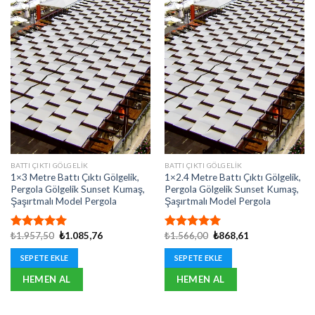
BATTI ÇIKTI GÖLGELIK
BATTI ÇIKTI GÖLGELIK
1×3 Metre Battı Çıktı Gölgelik,
1×2.4 Metre Battı Çıktı Gölgelik,
Pergola Gölgelik Sunset Kumaş,
Pergola Gölgelik Sunset Kumaş,
Şaşırtmalı Model Pergola
Şaşırtmalı Model Pergola
Orijinal
Şu
Orijinal
Şu
₺
1.957,50
₺
1.085,76
₺
1.566,00
₺
868,61
5 üzerinden
5 üzerinden
fiyat:
andaki
fiyat:
andaki
5.00
oy
5.00
oy
₺1.957,50.
fiyat:
₺1.566,00.
fiyat:
SEPETE EKLE
SEPETE EKLE
aldı
aldı
₺1.085,76.
₺868,61.
HEMEN AL
HEMEN AL