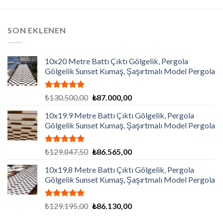
SON EKLENEN
10x20 Metre Battı Çıktı Gölgelik, Pergola
Gölgelik Sunset Kumaş, Şaşırtmalı Model Pergola
5 üzerinden
Orijinal
Şu
₺
130.500,00
₺
87.000,00
5.00
oy
fiyat:
andaki
aldı
10x19.9 Metre Battı Çıktı Gölgelik, Pergola
₺130.500,00.
fiyat:
Gölgelik Sunset Kumaş, Şaşırtmalı Model Pergola
₺87.000,00.
5 üzerinden
Orijinal
Şu
₺
129.847,50
₺
86.565,00
5.00
oy
fiyat:
andaki
aldı
10x19.8 Metre Battı Çıktı Gölgelik, Pergola
₺129.847,50.
fiyat:
Gölgelik Sunset Kumaş, Şaşırtmalı Model Pergola
₺86.565,00.
5 üzerinden
Orijinal
Şu
₺
129.195,00
₺
86.130,00
5.00
oy
fiyat:
andaki
aldı