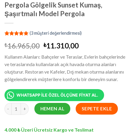
Pergola Gölgelik Sunset Kumaş,
Şaşırtmalı Model Pergola
(
3
müşteri değerlendirmesi)
2
müşteri
Orijinal
Şu
16.965,00
11.310,00
₺
₺
puanına
dayanarak
fiyat:
andaki
5 üzerinden
Kullanım Alanları: Bahçeler ve Teraslar, Evlerin bahçelerinde
₺16.965,00.
fiyat:
5.00
puan
ve teraslarında kullanılarak açık havada oturma alanları
aldı
₺11.310,00.
oluşturur. Restoran ve Kafeler, Dış mekan oturma alanlarını
gölgelendirerek müşterilere konforlu bir deneyim sunar.
WHATSAPP İLE ÖZEL ÖLÇÜNE FİYAT AL.
5x5.2 Metre Battı Çıktı Gölgelik, Pergola Gölgelik Sunset Kumaş
HEMEN AL
SEPETE EKLE
4.000 ₺ Üzeri Ücretsiz Kargo ve Teslimat