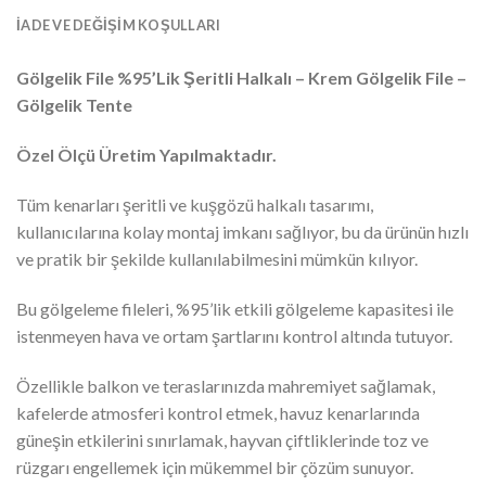
İADE VE DEĞIŞIM KOŞULLARI
Gölgelik File %95’Lik Şeritli Halkalı – Krem Gölgelik File –
Gölgelik Tente
Özel Ölçü Üretim Yapılmaktadır.
Tüm kenarları şeritli ve kuşgözü halkalı tasarımı,
kullanıcılarına kolay montaj imkanı sağlıyor, bu da ürünün hızlı
ve pratik bir şekilde kullanılabilmesini mümkün kılıyor.
Bu gölgeleme fileleri, %95’lik etkili gölgeleme kapasitesi ile
istenmeyen hava ve ortam şartlarını kontrol altında tutuyor.
Özellikle balkon ve teraslarınızda mahremiyet sağlamak,
kafelerde atmosferi kontrol etmek, havuz kenarlarında
güneşin etkilerini sınırlamak, hayvan çiftliklerinde toz ve
rüzgarı engellemek için mükemmel bir çözüm sunuyor.