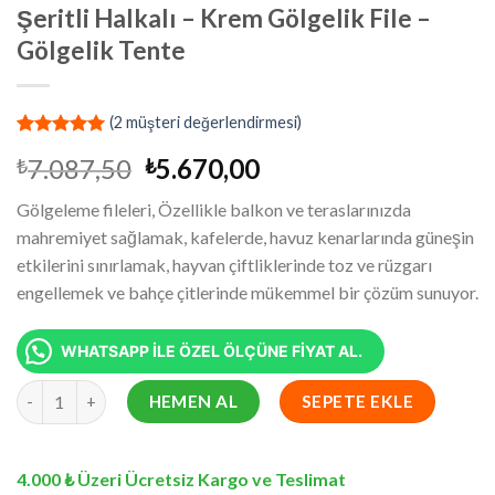
Şeritli Halkalı – Krem Gölgelik File –
Gölgelik Tente
(
2
müşteri değerlendirmesi)
1
müşteri
Orijinal
Şu
7.087,50
5.670,00
₺
₺
puanına
dayanarak
fiyat:
andaki
5 üzerinden
Gölgeleme fileleri, Özellikle balkon ve teraslarınızda
₺7.087,50.
fiyat:
5.00
puan
mahremiyet sağlamak, kafelerde, havuz kenarlarında güneşin
aldı
₺5.670,00.
etkilerini sınırlamak, hayvan çiftliklerinde toz ve rüzgarı
engellemek ve bahçe çitlerinde mükemmel bir çözüm sunuyor.
WHATSAPP İLE ÖZEL ÖLÇÜNE FİYAT AL.
6x10.5 Metre Gölgelik File Yüzde 95 Lik Şeritli Halkalı - Krem Göl
HEMEN AL
SEPETE EKLE
4.000 ₺ Üzeri Ücretsiz Kargo ve Teslimat