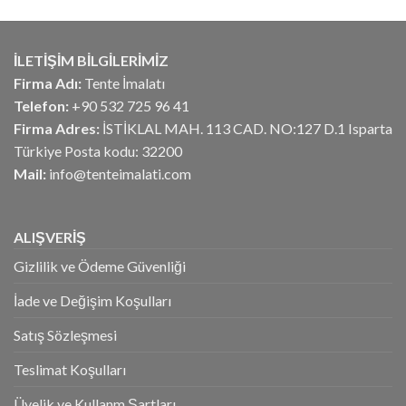
fiyat:
andaki
aldı
₺12.375,00.
fiyat:
₺10.395,00.
İLETİŞİM BİLGİLERİMİZ
Firma Adı:
Tente İmalatı
Telefon:
+90 532 725 96 41
Firma Adres:
İSTİKLAL MAH. 113 CAD. NO:127 D.1 Isparta
Türkiye Posta kodu: 32200
Mail:
info@tenteimalati.com
ALIŞVERİŞ
Gizlilik ve Ödeme Güvenliği
İade ve Değişim Koşulları
Satış Sözleşmesi
Teslimat Koşulları
Üyelik ve Kullanm Şartları