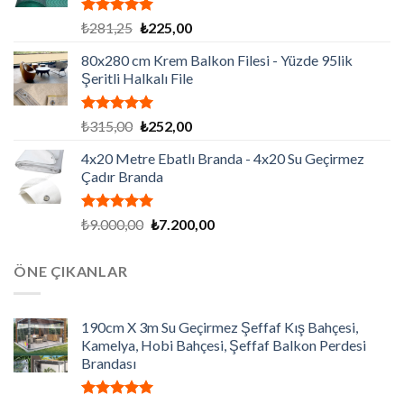
5 üzerinden
Orijinal
Şu
₺
281,25
₺
225,00
5.00
oy
fiyat:
andaki
aldı
80x280 cm Krem Balkon Filesi - Yüzde 95lik
₺281,25.
fiyat:
Şeritli Halkalı File
₺225,00.
5 üzerinden
Orijinal
Şu
₺
315,00
₺
252,00
5.00
oy
fiyat:
andaki
aldı
4x20 Metre Ebatlı Branda - 4x20 Su Geçirmez
₺315,00.
fiyat:
Çadır Branda
₺252,00.
5 üzerinden
Orijinal
Şu
₺
9.000,00
₺
7.200,00
5.00
oy
fiyat:
andaki
aldı
₺9.000,00.
fiyat:
ÖNE ÇIKANLAR
₺7.200,00.
190cm X 3m Su Geçirmez Şeffaf Kış Bahçesi,
Kamelya, Hobi Bahçesi, Şeffaf Balkon Perdesi
Brandası