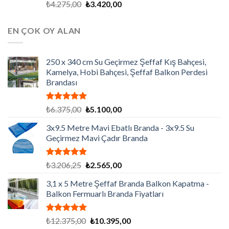
5 üzerinden
Orijinal
Şu
₺
4.275,00
₺
3.420,00
5.00
oy
fiyat:
andaki
aldı
₺4.275,00.
fiyat:
EN ÇOK OY ALAN
₺3.420,00.
250 x 340 cm Su Geçirmez Şeffaf Kış Bahçesi,
Kamelya, Hobi Bahçesi, Şeffaf Balkon Perdesi
Brandası
5 üzerinden
Orijinal
Şu
₺
6.375,00
₺
5.100,00
5.00
oy
fiyat:
andaki
aldı
3x9.5 Metre Mavi Ebatlı Branda - 3x9.5 Su
₺6.375,00.
fiyat:
Geçirmez Mavi Çadır Branda
₺5.100,00.
5 üzerinden
Orijinal
Şu
₺
3.206,25
₺
2.565,00
5.00
oy
fiyat:
andaki
aldı
3,1 x 5 Metre Şeffaf Branda Balkon Kapatma -
₺3.206,25.
fiyat:
Balkon Fermuarlı Branda Fiyatları
₺2.565,00.
5 üzerinden
Orijinal
Şu
₺
12.375,00
₺
10.395,00
5.00
oy