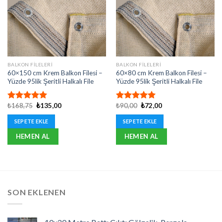
BALKON FILELERI
BALKON FILELERI
60×150 cm Krem Balkon Filesi –
60×80 cm Krem Balkon Filesi –
Yüzde 95lik Şeritli Halkalı File
Yüzde 95lik Şeritli Halkalı File
Orijinal
Şu
Orijinal
Şu
₺
168,75
₺
135,00
₺
90,00
₺
72,00
5 üzerinden
5 üzerinden
fiyat:
andaki
fiyat:
andaki
5.00
oy
5.00
oy
₺168,75.
fiyat:
₺90,00.
fiyat:
SEPETE EKLE
SEPETE EKLE
aldı
aldı
₺135,00.
₺72,00.
HEMEN AL
HEMEN AL
SON EKLENEN