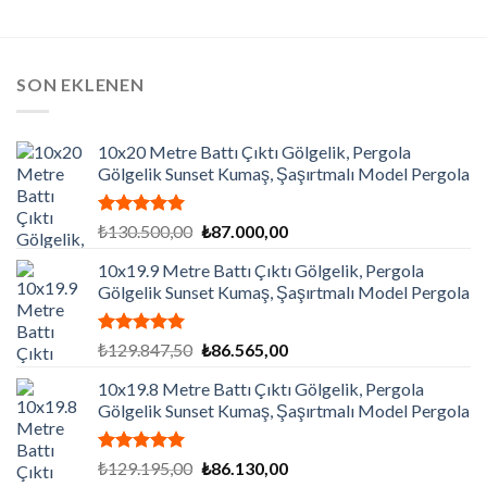
SON EKLENEN
10x20 Metre Battı Çıktı Gölgelik, Pergola
Gölgelik Sunset Kumaş, Şaşırtmalı Model Pergola
5 üzerinden
Orijinal
Şu
₺
130.500,00
₺
87.000,00
5.00
oy
fiyat:
andaki
aldı
10x19.9 Metre Battı Çıktı Gölgelik, Pergola
₺130.500,00.
fiyat:
Gölgelik Sunset Kumaş, Şaşırtmalı Model Pergola
₺87.000,00.
5 üzerinden
Orijinal
Şu
₺
129.847,50
₺
86.565,00
5.00
oy
fiyat:
andaki
aldı
10x19.8 Metre Battı Çıktı Gölgelik, Pergola
₺129.847,50.
fiyat:
Gölgelik Sunset Kumaş, Şaşırtmalı Model Pergola
₺86.565,00.
5 üzerinden
Orijinal
Şu
₺
129.195,00
₺
86.130,00
5.00
oy