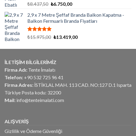
5 üzerinden
Orijinal
Şu
₺
8.437,50
₺
6.750,00
5.00
oy
fiyat:
andaki
aldı
2,9 x 7 Metre Şeffaf Branda Balkon Kapatma -
₺8.437,50.
fiyat:
Balkon Fermuarlı Branda Fiyatları
₺6.750,00.
5 üzerinden
Orijinal
Şu
₺
15.975,00
₺
13.419,00
5.00
oy
fiyat:
andaki
aldı
₺15.975,00.
fiyat:
₺13.419,00.
İLETİŞİM BİLGİLERİMİZ
Firma Adı:
Tente İmalatı
Telefon:
+90 532 725 96 41
Firma Adres:
İSTİKLAL MAH. 113 CAD. NO:127 D.1 Isparta
Türkiye Posta kodu: 32200
Mail:
info@tenteimalati.com
ALIŞVERİŞ
Gizlilik ve Ödeme Güvenliği