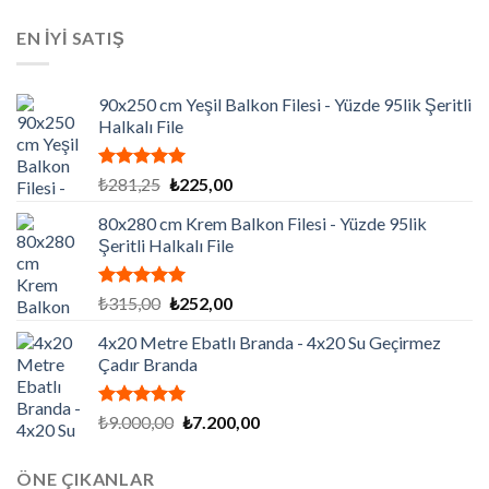
fiyat:
andaki
aldı
₺129.195,00.
fiyat:
EN İYİ SATIŞ
₺86.130,00.
90x250 cm Yeşil Balkon Filesi - Yüzde 95lik Şeritli
Halkalı File
5 üzerinden
Orijinal
Şu
₺
281,25
₺
225,00
5.00
oy
fiyat:
andaki
aldı
80x280 cm Krem Balkon Filesi - Yüzde 95lik
₺281,25.
fiyat:
Şeritli Halkalı File
₺225,00.
5 üzerinden
Orijinal
Şu
₺
315,00
₺
252,00
5.00
oy
fiyat:
andaki
aldı
4x20 Metre Ebatlı Branda - 4x20 Su Geçirmez
₺315,00.
fiyat:
Çadır Branda
₺252,00.
5 üzerinden
Orijinal
Şu
₺
9.000,00
₺
7.200,00
5.00
oy
fiyat:
andaki
aldı
₺9.000,00.
fiyat:
ÖNE ÇIKANLAR