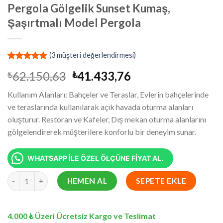
Pergola Gölgelik Sunset Kumaş,
Şaşırtmalı Model Pergola
(
3
müşteri değerlendirmesi)
2
müşteri
Orijinal
Şu
62.150,63
41.433,76
₺
₺
puanına
dayanarak
fiyat:
andaki
5 üzerinden
Kullanım Alanları: Bahçeler ve Teraslar, Evlerin bahçelerinde
₺62.150,63.
fiyat:
5.00
puan
ve teraslarında kullanılarak açık havada oturma alanları
aldı
₺41.433,76.
oluşturur. Restoran ve Kafeler, Dış mekan oturma alanlarını
gölgelendirerek müşterilere konforlu bir deneyim sunar.
WHATSAPP İLE ÖZEL ÖLÇÜNE FİYAT AL.
7.5x12.7 Metre Battı Çıktı Gölgelik, Pergola Gölgelik Sunset Ku
HEMEN AL
SEPETE EKLE
4.000 ₺ Üzeri Ücretsiz Kargo ve Teslimat