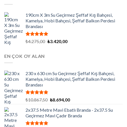
₺7.200,00.
190cm X 3m Su Geçirmez Şeffaf Kış Bahçesi,
Kamelya, Hobi Bahçesi, Şeffaf Balkon Perdesi
Brandası
5 üzerinden
Orijinal
Şu
₺
4.275,00
₺
3.420,00
5.00
oy
fiyat:
andaki
aldı
₺4.275,00.
fiyat:
EN ÇOK OY ALAN
₺3.420,00.
230 x 630 cm Su Geçirmez Şeffaf Kış Bahçesi,
Kamelya, Hobi Bahçesi, Şeffaf Balkon Perdesi
Brandası
5 üzerinden
Orijinal
Şu
₺
10.867,50
₺
8.694,00
5.00
oy
fiyat:
andaki
aldı
2x37.5 Metre Mavi Ebatlı Branda - 2x37.5 Su
₺10.867,50.
fiyat:
Geçirmez Mavi Çadır Branda
₺8.694,00.