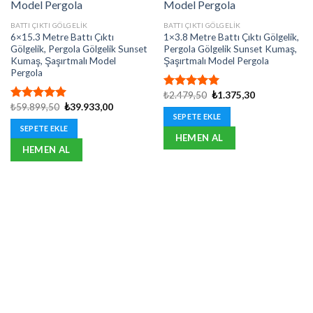
BATTI ÇIKTI GÖLGELIK
BATTI ÇIKTI GÖLGELIK
6×15.3 Metre Battı Çıktı
1×3.8 Metre Battı Çıktı Gölgelik,
Gölgelik, Pergola Gölgelik Sunset
Pergola Gölgelik Sunset Kumaş,
Kumaş, Şaşırtmalı Model
Şaşırtmalı Model Pergola
Pergola
Orijinal
Şu
₺
2.479,50
₺
1.375,30
5 üzerinden
fiyat:
andaki
Orijinal
Şu
₺
59.899,50
₺
39.933,00
5.00
oy
5 üzerinden
₺2.479,50.
fiyat:
fiyat:
andaki
SEPETE EKLE
aldı
5.00
oy
₺1.375,30.
₺59.899,50.
fiyat:
SEPETE EKLE
aldı
₺39.933,00.
HEMEN AL
HEMEN AL