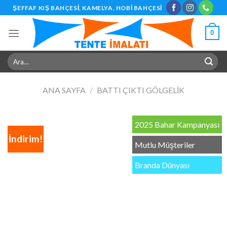
Skip
ŞEFFAF KIŞ BAHÇESI, KAMELYA, HOBI BAHÇESI
to
content
0
Ara:
ANA SAYFA
/
BATTI ÇIKTI GÖLGELIK
2025 Bahar Kampanyası
İndirim!
Mutlu Müşteriler
Branda Dünyası