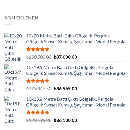
SON EKLENEN
10x20 Metre Battı Çıktı Gölgelik, Pergola
Gölgelik Sunset Kumaş, Şaşırtmalı Model Pergola
5 üzerinden
Orijinal
Şu
₺
130.500,00
₺
87.000,00
5.00
oy
fiyat:
andaki
aldı
10x19.9 Metre Battı Çıktı Gölgelik, Pergola
₺130.500,00.
fiyat:
Gölgelik Sunset Kumaş, Şaşırtmalı Model Pergola
₺87.000,00.
5 üzerinden
Orijinal
Şu
₺
129.847,50
₺
86.565,00
5.00
oy
fiyat:
andaki
aldı
10x19.8 Metre Battı Çıktı Gölgelik, Pergola
₺129.847,50.
fiyat:
Gölgelik Sunset Kumaş, Şaşırtmalı Model Pergola
₺86.565,00.
5 üzerinden
Orijinal
Şu
₺
129.195,00
₺
86.130,00
5.00
oy
fiyat:
andaki
aldı