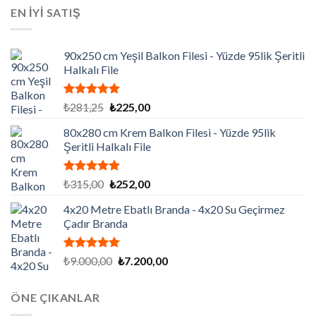
₺129.195,00.
fiyat:
EN İYİ SATIŞ
₺86.130,00.
90x250 cm Yeşil Balkon Filesi - Yüzde 95lik Şeritli
Halkalı File
5 üzerinden
Orijinal
Şu
₺
281,25
₺
225,00
5.00
oy
fiyat:
andaki
aldı
80x280 cm Krem Balkon Filesi - Yüzde 95lik
₺281,25.
fiyat:
Şeritli Halkalı File
₺225,00.
5 üzerinden
Orijinal
Şu
₺
315,00
₺
252,00
5.00
oy
fiyat:
andaki
aldı
4x20 Metre Ebatlı Branda - 4x20 Su Geçirmez
₺315,00.
fiyat:
Çadır Branda
₺252,00.
5 üzerinden
Orijinal
Şu
₺
9.000,00
₺
7.200,00
5.00
oy
fiyat:
andaki
aldı
₺9.000,00.
fiyat:
ÖNE ÇIKANLAR
₺7.200,00.