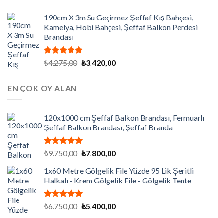
190cm X 3m Su Geçirmez Şeffaf Kış Bahçesi,
Kamelya, Hobi Bahçesi, Şeffaf Balkon Perdesi
Brandası
5 üzerinden
Orijinal
Şu
₺
4.275,00
₺
3.420,00
5.00
oy
fiyat:
andaki
aldı
₺4.275,00.
fiyat:
EN ÇOK OY ALAN
₺3.420,00.
120x1000 cm Şeffaf Balkon Brandası, Fermuarlı
Şeffaf Balkon Brandası, Şeffaf Branda
5 üzerinden
Orijinal
Şu
₺
9.750,00
₺
7.800,00
5.00
oy
fiyat:
andaki
aldı
1x60 Metre Gölgelik File Yüzde 95 Lik Şeritli
₺9.750,00.
fiyat:
Halkalı - Krem Gölgelik File - Gölgelik Tente
₺7.800,00.
5 üzerinden
Orijinal
Şu
₺
6.750,00
₺
5.400,00
5.00
oy
fiyat:
andaki