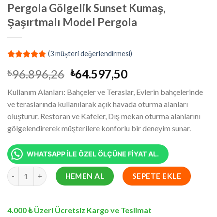
Pergola Gölgelik Sunset Kumaş,
Şaşırtmalı Model Pergola
(
3
müşteri değerlendirmesi)
2
müşteri
Orijinal
Şu
96.896,26
64.597,50
₺
₺
puanına
dayanarak
fiyat:
andaki
5 üzerinden
Kullanım Alanları: Bahçeler ve Teraslar, Evlerin bahçelerinde
₺96.896,26.
fiyat:
5.00
puan
ve teraslarında kullanılarak açık havada oturma alanları
aldı
₺64.597,50.
oluşturur. Restoran ve Kafeler, Dış mekan oturma alanlarını
gölgelendirerek müşterilere konforlu bir deneyim sunar.
WHATSAPP İLE ÖZEL ÖLÇÜNE FİYAT AL.
7.5x19.8 Metre Battı Çıktı Gölgelik, Pergola Gölgelik Sunset Ku
HEMEN AL
SEPETE EKLE
4.000 ₺ Üzeri Ücretsiz Kargo ve Teslimat