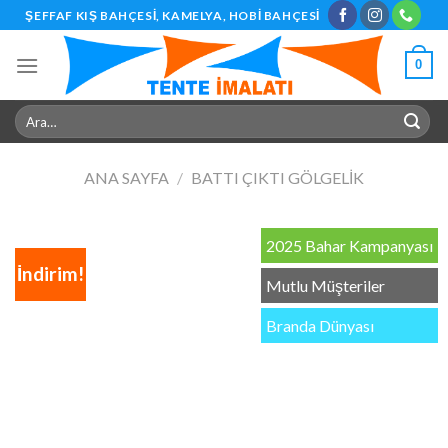
Skip
ŞEFFAF KIŞ BAHÇESI, KAMELYA, HOBI BAHÇESI
to
content
0
Ara:
ANA SAYFA
/
BATTI ÇIKTI GÖLGELIK
2025 Bahar Kampanyası
İndirim!
Mutlu Müşteriler
Branda Dünyası