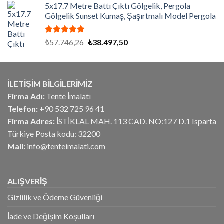
aldı
5x17.7 Metre Battı Çıktı Gölgelik, Pergola
₺6.750,00.
fiyat:
Gölgelik Sunset Kumaş, Şaşırtmalı Model Pergola
₺5.400,00.
5 üzerinden
Orijinal
Şu
₺
57.746,26
₺
38.497,50
5.00
oy
fiyat:
andaki
aldı
₺57.746,26.
fiyat:
₺38.497,50.
İLETİŞİM BİLGİLERİMİZ
Firma Adı:
Tente İmalatı
Telefon:
+90 532 725 96 41
Firma Adres:
İSTİKLAL MAH. 113 CAD. NO:127 D.1 Isparta
Türkiye Posta kodu: 32200
Mail:
info@tenteimalati.com
ALIŞVERİŞ
Gizlilik ve Ödeme Güvenliği
İade ve Değişim Koşulları