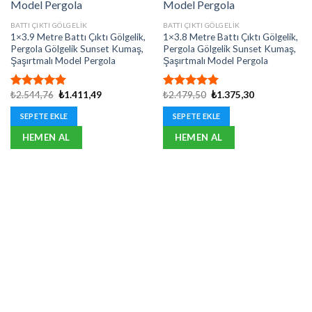
BATTI ÇIKTI GÖLGELIK
BATTI ÇIKTI GÖLGELIK
1×3.9 Metre Battı Çıktı Gölgelik,
1×3.8 Metre Battı Çıktı Gölgelik,
Pergola Gölgelik Sunset Kumaş,
Pergola Gölgelik Sunset Kumaş,
Şaşırtmalı Model Pergola
Şaşırtmalı Model Pergola
Orijinal
Şu
Orijinal
Şu
₺
2.544,76
₺
1.411,49
₺
2.479,50
₺
1.375,30
5 üzerinden
5 üzerinden
fiyat:
andaki
fiyat:
andaki
5.00
oy
5.00
oy
₺2.544,76.
fiyat:
₺2.479,50.
fiyat:
SEPETE EKLE
SEPETE EKLE
aldı
aldı
₺1.411,49.
₺1.375,30.
HEMEN AL
HEMEN AL