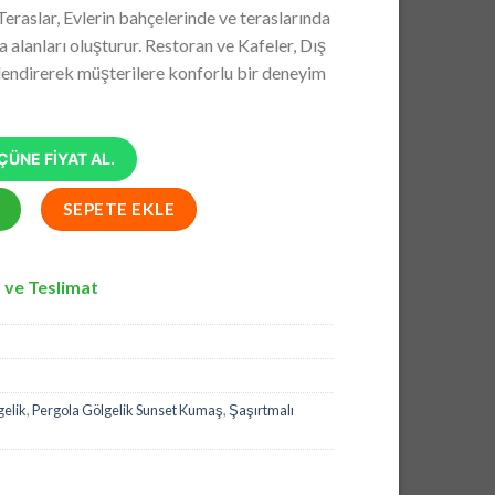
andaki
Teraslar, Evlerin bahçelerinde ve teraslarında
5,00.
fiyat:
 alanları oluşturur. Restoran ve Kafeler, Dış
₺28.710,00.
lendirerek müşterilere konforlu bir deneyim
ÜNE FİYAT AL.
elik, Pergola Gölgelik Sunset Kumaş, Şaşırtmalı Model Pergola adet
SEPETE EKLE
 ve Teslimat
gelik
,
Pergola Gölgelik Sunset Kumaş
,
Şaşırtmalı