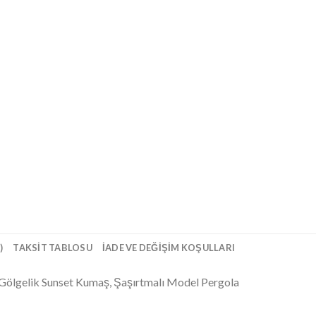
)
TAKSIT TABLOSU
İADE VE DEĞIŞIM KOŞULLARI
a Gölgelik Sunset Kumaş, Şaşırtmalı Model Pergola