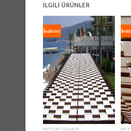
İLGILI ÜRÜNLER
İndirim!
İndi
BATTI ÇIKTI GÖLGELIK
BATTI