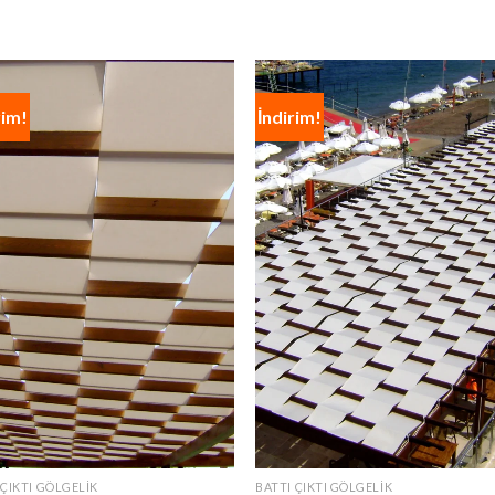
rim!
İndirim!
 ÇIKTI GÖLGELIK
BATTI ÇIKTI GÖLGELIK