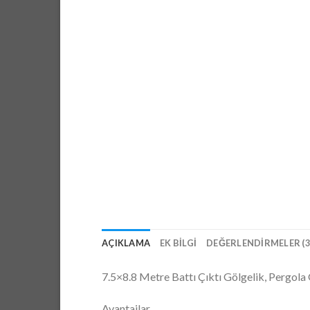
AÇIKLAMA
EK BILGI
DEĞERLENDIRMELER (3
7.5×8.8 Metre Battı Çıktı Gölgelik, Pergol
Avantajlar