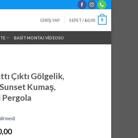
0
GIRIŞ YAP
SEPET /
₺
0,00
NTE
BASIT MONTAJ VIDEOSU
tı Çıktı Gölgelik,
 Sunset Kumaş,
 Pergola
dirmesi)
l
Şu
0,00