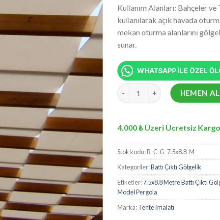
fiyat:
5 üzerinden
Kullanım Alanları: Bahçeler ve 
₺43.06
5.00
puan
kullanılarak açık havada oturma
aldı
mekan oturma alanlarını gölge
sunar.
WHATSAPP İLE ÖZEL ÖLÇ
7.5x8.8 Metre Battı Çıktı Gölg
HEMEN AL
4.000 ₺ Üzeri Ücretsiz Kargo
Stok kodu:
B-C-G-7.5x8.8-M
Kategoriler:
Battı Çıktı Gölgelik
Etiketler:
7.5x8.8 Metre Battı Çıktı Göl
Model Pergola
Marka:
Tente İmalatı