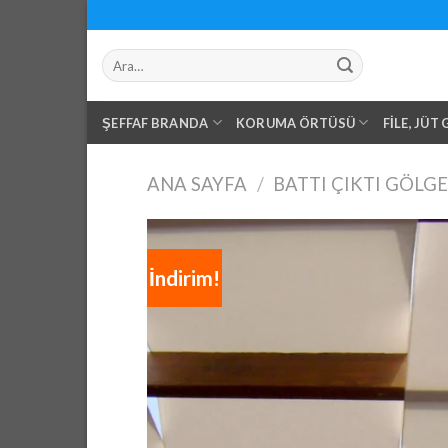
Skip
to
Ara:
content
ŞEFFAF BRANDA
KORUMA ÖRTÜSÜ
FILE, JÜT
ANA SAYFA
/
BATTI ÇIKTI GÖLGE
İndirim!