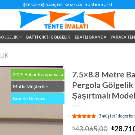
ŞEFFAF KIŞ BAHÇESI, KAMELYA, HOBI BAHÇESI
 GÖLGELIK
BATTI ÇIKTI GÖLGELIK
EBATLI BRANDA
YARASA TE
LIK
7.5×8.8 Metre Bat
2025 Bahar Kampanyası
Pergola Gölgelik
Mutlu Müşteriler
Şaşırtmalı Model
Branda Dünyası
(
3
müşteri değerlen
2
müşteri
Orijina
43.065,00
28.71
₺
₺
puanına
dayanarak