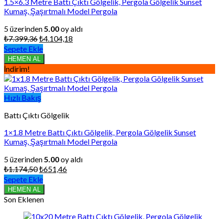
1.5×6.3 Metre Battı Çıktı Gölgelik, Pergola Gölgelik Sunset
Kumaş, Şaşırtmalı Model Pergola
5 üzerinden
5.00
oy aldı
Orijinal
Şu
₺
7.399,36
₺
4.104,18
fiyat:
andaki
Sepete Ekle
₺7.399,36.
fiyat:
HEMEN AL
₺4.104,18.
İndirim!
Hızlı Bakış
Battı Çıktı Gölgelik
1×1.8 Metre Battı Çıktı Gölgelik, Pergola Gölgelik Sunset
Kumaş, Şaşırtmalı Model Pergola
5 üzerinden
5.00
oy aldı
Orijinal
Şu
₺
1.174,50
₺
651,46
fiyat:
andaki
Sepete Ekle
₺1.174,50.
fiyat:
HEMEN AL
₺651,46.
Son Eklenen