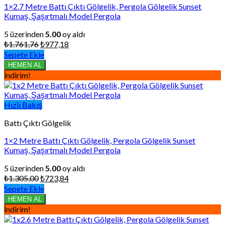
1×2.7 Metre Battı Çıktı Gölgelik, Pergola Gölgelik Sunset
Kumaş, Şaşırtmalı Model Pergola
5 üzerinden
5.00
oy aldı
Orijinal
Şu
₺
1.761,76
₺
977,18
fiyat:
andaki
Sepete Ekle
₺1.761,76.
fiyat:
HEMEN AL
₺977,18.
İndirim!
Hızlı Bakış
Battı Çıktı Gölgelik
1×2 Metre Battı Çıktı Gölgelik, Pergola Gölgelik Sunset
Kumaş, Şaşırtmalı Model Pergola
5 üzerinden
5.00
oy aldı
Orijinal
Şu
₺
1.305,00
₺
723,84
fiyat:
andaki
Sepete Ekle
₺1.305,00.
fiyat:
HEMEN AL
₺723,84.
İndirim!