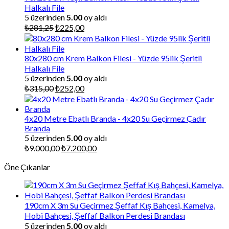
Halkalı File
5 üzerinden
5.00
oy aldı
Orijinal
Şu
₺
281,25
₺
225,00
fiyat:
andaki
₺281,25.
fiyat:
₺225,00.
80x280 cm Krem Balkon Filesi - Yüzde 95lik Şeritli
Halkalı File
5 üzerinden
5.00
oy aldı
Orijinal
Şu
₺
315,00
₺
252,00
fiyat:
andaki
₺315,00.
fiyat:
₺252,00.
4x20 Metre Ebatlı Branda - 4x20 Su Geçirmez Çadır
Branda
5 üzerinden
5.00
oy aldı
Orijinal
Şu
₺
9.000,00
₺
7.200,00
fiyat:
andaki
Öne Çıkanlar
₺9.000,00.
fiyat:
₺7.200,00.
190cm X 3m Su Geçirmez Şeffaf Kış Bahçesi, Kamelya,
Hobi Bahçesi, Şeffaf Balkon Perdesi Brandası
5 üzerinden
5.00
oy aldı