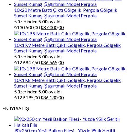
10x20 Metre Battı Çıktı Gölgelik, Pergola Gölgelik
Sunset Kumaş, Şaşırtmalı Model Pergola
5 üzerinden
5.00
oy aldı
Orijinal
Şu
₺
130.500,00
₺
87.000,00
fiyat:
andaki
₺130.500,00.
fiyat:
₺87.000,00.
10x19.9 Metre Battı Çıktı Gölgelik, Pergola Gölgelik
Sunset Kumaş, Şaşırtmalı Model Pergola
5 üzerinden
5.00
oy aldı
Orijinal
Şu
₺
129.847,50
₺
86.565,00
fiyat:
andaki
₺129.847,50.
fiyat:
₺86.565,00.
10x19.8 Metre Battı Çıktı Gölgelik, Pergola Gölgelik
Sunset Kumaş, Şaşırtmalı Model Pergola
5 üzerinden
5.00
oy aldı
Orijinal
Şu
₺
129.195,00
₺
86.130,00
fiyat:
andaki
EN İYİ SATIŞ
₺129.195,00.
fiyat:
₺86.130,00.
90x250 cm Yeşil Balkon Filesi - Yüzde 95lik Şeritli