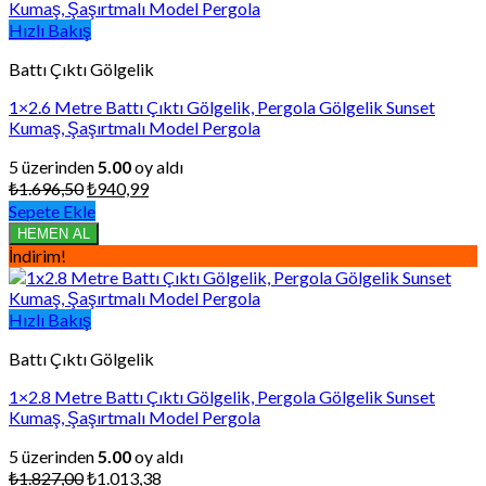
Hızlı Bakış
Battı Çıktı Gölgelik
1×2.6 Metre Battı Çıktı Gölgelik, Pergola Gölgelik Sunset
Kumaş, Şaşırtmalı Model Pergola
5 üzerinden
5.00
oy aldı
Orijinal
Şu
₺
1.696,50
₺
940,99
fiyat:
andaki
Sepete Ekle
₺1.696,50.
fiyat:
HEMEN AL
₺940,99.
İndirim!
Hızlı Bakış
Battı Çıktı Gölgelik
1×2.8 Metre Battı Çıktı Gölgelik, Pergola Gölgelik Sunset
Kumaş, Şaşırtmalı Model Pergola
5 üzerinden
5.00
oy aldı
Orijinal
Şu
₺
1.827,00
₺
1.013,38