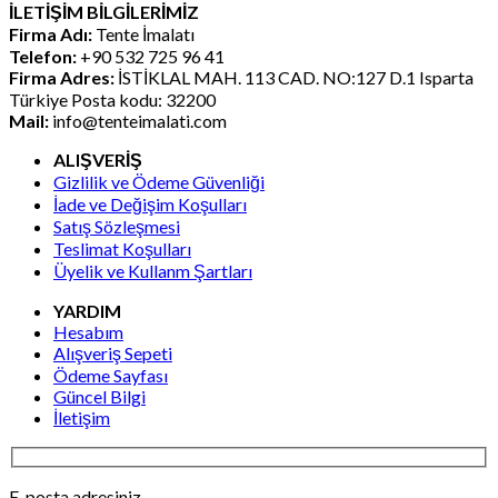
İLETİŞİM BİLGİLERİMİZ
₺17.539,20.
fiyat:
Firma Adı:
Tente İmalatı
₺9.728,41.
Telefon:
+90 532 725 96 41
Firma Adres:
İSTİKLAL MAH. 113 CAD. NO:127 D.1 Isparta
Türkiye Posta kodu: 32200
Mail:
info@tenteimalati.com
ALIŞVERİŞ
Gizlilik ve Ödeme Güvenliği
İade ve Değişim Koşulları
Satış Sözleşmesi
Teslimat Koşulları
Üyelik ve Kullanm Şartları
YARDIM
Hesabım
Alışveriş Sepeti
Ödeme Sayfası
Güncel Bilgi
İletişim
E-posta adresiniz