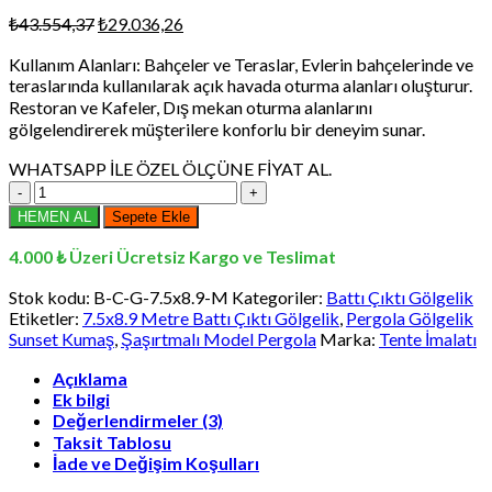
Orijinal
Şu
₺
43.554,37
₺
29.036,26
fiyat:
andaki
Kullanım Alanları: Bahçeler ve Teraslar, Evlerin bahçelerinde ve
₺43.554,37.
fiyat:
teraslarında kullanılarak açık havada oturma alanları oluşturur.
₺29.036,26.
Restoran ve Kafeler, Dış mekan oturma alanlarını
gölgelendirerek müşterilere konforlu bir deneyim sunar.
WHATSAPP İLE ÖZEL ÖLÇÜNE FİYAT AL.
7.5x8.9
Metre
HEMEN AL
Sepete Ekle
Battı
Çıktı
4.000 ₺ Üzeri Ücretsiz Kargo ve Teslimat
Gölgelik,
Pergola
Stok kodu:
B-C-G-7.5x8.9-M
Kategoriler:
Battı Çıktı Gölgelik
Gölgelik
Etiketler:
7.5x8.9 Metre Battı Çıktı Gölgelik
,
Pergola Gölgelik
Sunset
Sunset Kumaş
,
Şaşırtmalı Model Pergola
Marka:
Tente İmalatı
Kumaş,
Şaşırtmalı
Açıklama
Ek bilgi
Model
Değerlendirmeler (3)
Pergola
adet
Taksit Tablosu
İade ve Değişim Koşulları