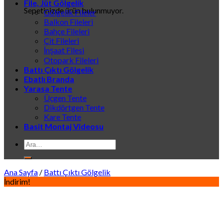
File, Jüt Gölgelik
Sepetinizde ürün bulunmuyor.
Gölgelik Fileler
Balkon Fileleri
Bahçe Fileleri
Çit Fileleri
İnşaat Filesi
Otopark Fileleri
Battı Çıktı Gölgelik
Ebatlı Branda
Yarasa Tente
Üçgen Tente
Dikdörtgen Tente
Kare Tente
Basit Montaj Videosu
Ara:
Ana Sayfa
/
Battı Çıktı Gölgelik
İndirim!