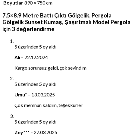
Boyutlar
890 × 750 cm
7.5×8.9 Metre Battı Çıktı Gölgelik, Pergola
Gölgelik Sunset Kumaş, Şaşırtmalı Model Pergola
için 3 değerlendirme
5 üzerinden
5
oy aldı
Ali
–
22.12.2024
Kargo sorunsuz geldi, çok sevindim
5 üzerinden
5
oy aldı
Umu*
–
13.03.2025
Çok memnun kaldım, teşekkürler
5 üzerinden
5
oy aldı
Zey***
–
27.03.2025