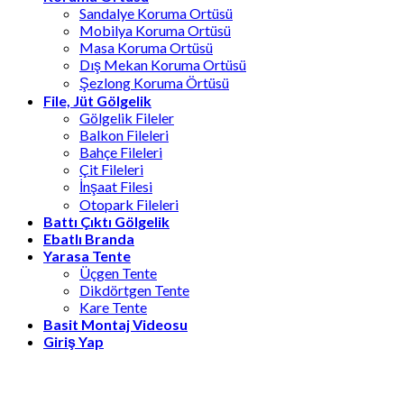
Sandalye Koruma Ortüsü
Mobilya Koruma Ortüsü
Masa Koruma Ortüsü
Dış Mekan Koruma Ortüsü
Şezlong Koruma Örtüsü
File, Jüt Gölgelik
Gölgelik Fileler
Balkon Fileleri
Bahçe Fileleri
Çit Fileleri
İnşaat Filesi
Otopark Fileleri
Battı Çıktı Gölgelik
Ebatlı Branda
Yarasa Tente
Üçgen Tente
Dikdörtgen Tente
Kare Tente
Basit Montaj Videosu
Giriş Yap