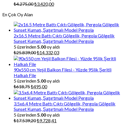
Orijinal
Şu
₺
4.275,00
₺
3.420,00
fiyat:
andaki
En Çok Oy Alan
₺4.275,00.
fiyat:
₺3.420,00.
2x16.5 Metre Battı Çıktı Gölgelik, Pergola Gölgelik
Sunset Kumaş, Şaşırtmalı Model Pergola
5 üzerinden
5.00
oy aldı
Orijinal
Şu
₺
25.839,00
₺
14.332,03
fiyat:
andaki
₺25.839,00.
fiyat:
₺14.332,03.
90x550 cm Yeşil Balkon Filesi - Yüzde 95lik Şeritli
Halkalı File
5 üzerinden
5.00
oy aldı
Orijinal
Şu
₺
618,75
₺
495,00
fiyat:
andaki
₺618,75.
fiyat:
₺495,00.
3.5x6.4 Metre Battı Çıktı Gölgelik, Pergola Gölgelik
Sunset Kumaş, Şaşırtmalı Model Pergola
5 üzerinden
5.00
oy aldı
Orijinal
Şu
₺
17.539,20
₺
9.728,41
fiyat:
andaki