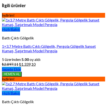
İlgili ürünler
İndirim!
Hızlı Bakış
Battı Çıktı Gölgelik
1×3.7 Metre Battı Çıktı Gölgelik, Pergola Gölgelik Sunset
Kumaş, Şaşırtmalı Model Pergola
5 üzerinden
5.00
oy aldı
Orijinal
Şu
₺
2.897,11
₺
1.339,10
fiyat:
andaki
Sepete Ekle
₺2.897,11.
fiyat:
HEMEN AL
₺1.339,10.
İndirim!
Hızlı Bakış
Battı Çıktı Gölgelik