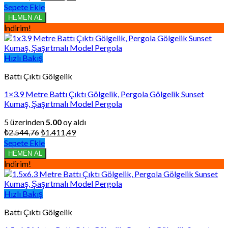
fiyat:
andaki
Sepete Ekle
₺1.827,00.
fiyat:
HEMEN AL
₺1.013,38.
İndirim!
Hızlı Bakış
Battı Çıktı Gölgelik
1×3.9 Metre Battı Çıktı Gölgelik, Pergola Gölgelik Sunset
Kumaş, Şaşırtmalı Model Pergola
5 üzerinden
5.00
oy aldı
Orijinal
Şu
₺
2.544,76
₺
1.411,49
fiyat:
andaki
Sepete Ekle
₺2.544,76.
fiyat:
HEMEN AL
₺1.411,49.
İndirim!
Hızlı Bakış
Battı Çıktı Gölgelik