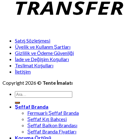
Satış Sözleşmesi
Üyelik ve Kullanm Şartları
Gizlilik ve Ödeme Güvenliği
İade ve Değişim Koşulları
Teslimat Koşulları
İletişim
Copyright 2026 ©
Tente İmalatı
Ara:
Şeffaf Branda
Fermuarlı Şeffaf Branda
Şeffaf Kış Bahçesi
Şeffaf Balkon Brandası
Şeffaf Branda Fiyatları
Koruma Örtüsü