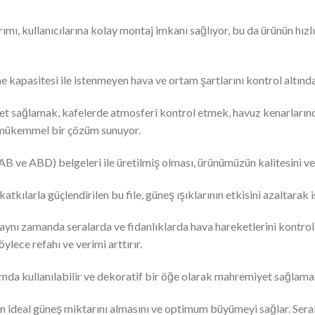
ımı, kullanıcılarına kolay montaj imkanı sağlıyor, bu da ürünün hızlı
me kapasitesi ile istenmeyen hava ve ortam şartlarını kontrol altında
et sağlamak, kafelerde atmosferi kontrol etmek, havuz kenarlarında
in mükemmel bir çözüm sunuyor.
 ve ABD) belgeleri ile üretilmiş olması, ürünümüzün kalitesini ve 
katkılarla güçlendirilen bu file, güneş ışıklarının etkisini azaltarak
aynı zamanda seralarda ve fidanlıklarda hava hareketlerini kontrol e
lece refahı ve verimi arttırır.
amda kullanılabilir ve dekoratif bir öğe olarak mahremiyet sağlama,
in ideal güneş miktarını almasını ve optimum büyümeyi sağlar. Seral