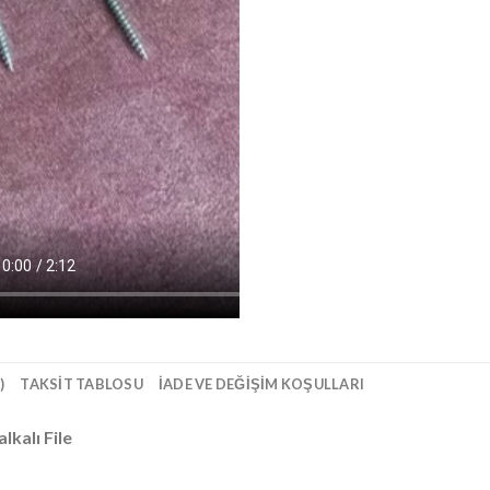
)
TAKSIT TABLOSU
İADE VE DEĞIŞIM KOŞULLARI
lkalı File