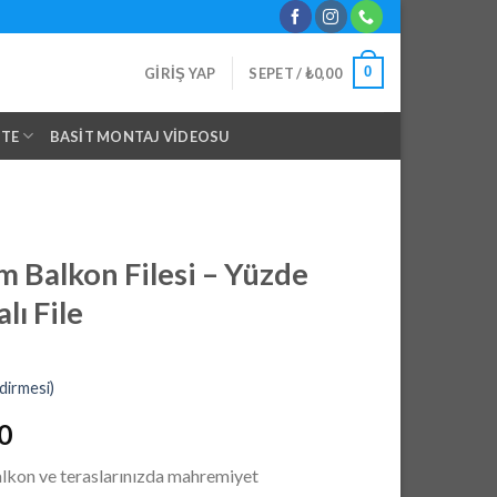
0
GIRIŞ YAP
SEPET /
₺
0,00
NTE
BASIT MONTAJ VIDEOSU
 Balkon Filesi – Yüzde
lı File
dirmesi)
Şu
0
andaki
balkon ve teraslarınızda mahremiyet
0.
fiyat: