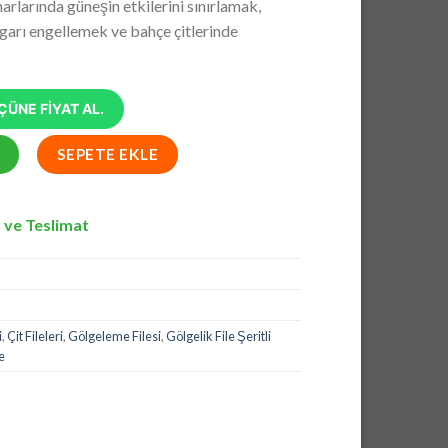
rlarında güneşin etkilerini sınırlamak,
₺1.008,00.
zgarı engellemek ve bahçe çitlerinde
ÜNE FİYAT AL.
Yüzde 95lik Şeritli Halkalı File adet
SEPETE EKLE
 ve Teslimat
i
,
Çit Fileleri
,
Gölgeleme Filesi
,
Gölgelik File Şeritli
e