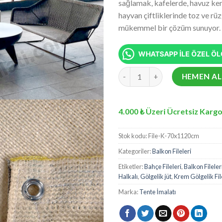
sağlamak, kafelerde, havuz kena
aldı
hayvan çiftliklerinde toz ve rü
mükemmel bir çözüm sunuyor.
WHATSAPP İLE ÖZEL ÖLÇ
70x1120 cm Krem Balkon Filesi - 
HEMEN AL
4.000 ₺ Üzeri Ücretsiz Kargo
Stok kodu:
File-K-70x1120cm
Kategoriler:
Balkon Fileleri
Etiketler:
Bahçe Fileleri
,
Balkon Fileler
Halkalı
,
Gölgelik jüt
,
Krem Gölgelik Fil
Marka:
Tente İmalatı