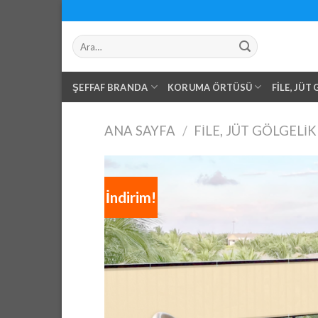
Skip
to
Ara:
content
ŞEFFAF BRANDA
KORUMA ÖRTÜSÜ
FILE, JÜT
ANA SAYFA
/
FILE, JÜT GÖLGELIK
İndirim!