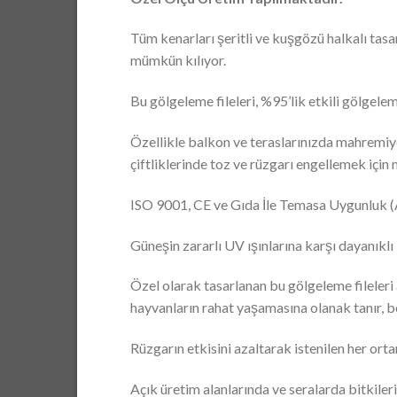
Tüm kenarları şeritli ve kuşgözü halkalı tasar
mümkün kılıyor.
Bu gölgeleme fileleri, %95’lik etkili gölgele
Özellikle balkon ve teraslarınızda mahremiy
çiftliklerinde toz ve rüzgarı engellemek iç
ISO 9001, CE ve Gıda İle Temasa Uygunluk (AB
Güneşin zararlı UV ışınlarına karşı dayanıklı 
Özel olarak tasarlanan bu gölgeleme fileleri 
hayvanların rahat yaşamasına olanak tanır, böy
Rüzgarın etkisini azaltarak istenilen her ort
Açık üretim alanlarında ve seralarda bitkiler