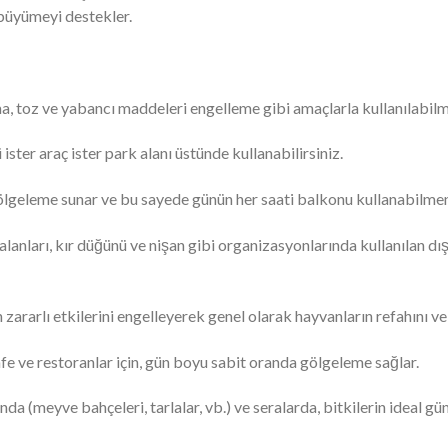
büyümeyi destekler.
, toz ve yabancı maddeleri engelleme gibi amaçlarla kullanılabilm
ster araç ister park alanı üstünde kullanabilirsiniz.
lgeleme sunar ve bu sayede günün her saati balkonu kullanabilmeni
re alanları, kır düğünü ve nişan gibi organizasyonlarında kullanılan d
 zararlı etkilerini engelleyerek genel olarak hayvanların refahını ve 
 cafe ve restoranlar için, gün boyu sabit oranda gölgeleme sağlar.
nda (meyve bahçeleri, tarlalar, vb.) ve seralarda, bitkilerin ideal