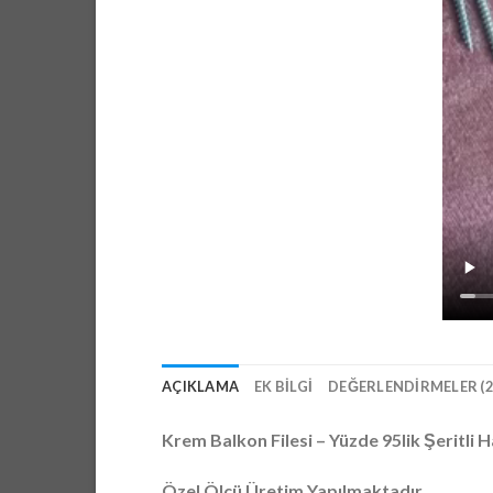
AÇIKLAMA
EK BILGI
DEĞERLENDIRMELER (2
Krem Balkon Filesi – Yüzde 95lik Şeritli Ha
Özel Ölçü Üretim Yapılmaktadır.