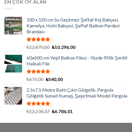
EN ÇOK OY ALAN
₺3.420,00.
330 x 520 cm Su Geçirmez Şeffaf Kış Bahçesi,
Kamelya, Hobi Bahçesi, Şeffaf Balkon Perdesi
Brandası
5 üzerinden
Orijinal
Şu
₺
12.870,00
₺
10.296,00
5.00
oy
fiyat:
andaki
aldı
60x600 cm Yeşil Balkon Filesi - Yüzde 95lik Şeritli
₺12.870,00.
fiyat:
Halkalı File
₺10.296,00.
5 üzerinden
Orijinal
Şu
₺
675,00
₺
540,00
5.00
oy
fiyat:
andaki
aldı
2.5x7.5 Metre Battı Çıktı Gölgelik, Pergola
₺675,00.
fiyat:
Gölgelik Sunset Kumaş, Şaşırtmalı Model Pergola
₺540,00.
5 üzerinden
Orijinal
Şu
₺
12.234,37
₺
6.786,01
5.00
oy
fiyat:
andaki
aldı
₺12.234,37.
fiyat:
₺6.786,01.