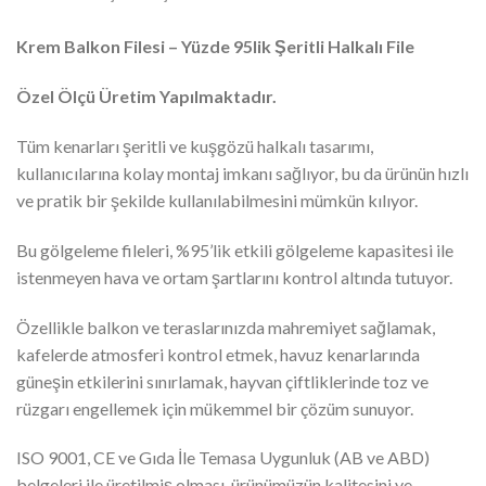
Krem Balkon Filesi – Yüzde 95lik Şeritli Halkalı File
Özel Ölçü Üretim Yapılmaktadır.
Tüm kenarları şeritli ve kuşgözü halkalı tasarımı,
kullanıcılarına kolay montaj imkanı sağlıyor, bu da ürünün hızlı
ve pratik bir şekilde kullanılabilmesini mümkün kılıyor.
Bu gölgeleme fileleri, %95’lik etkili gölgeleme kapasitesi ile
istenmeyen hava ve ortam şartlarını kontrol altında tutuyor.
Özellikle balkon ve teraslarınızda mahremiyet sağlamak,
kafelerde atmosferi kontrol etmek, havuz kenarlarında
güneşin etkilerini sınırlamak, hayvan çiftliklerinde toz ve
rüzgarı engellemek için mükemmel bir çözüm sunuyor.
ISO 9001, CE ve Gıda İle Temasa Uygunluk (AB ve ABD)
belgeleri ile üretilmiş olması, ürünümüzün kalitesini ve