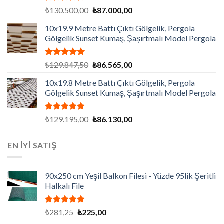
5 üzerinden
Orijinal
Şu
₺
130.500,00
₺
87.000,00
5.00
oy
fiyat:
andaki
aldı
10x19.9 Metre Battı Çıktı Gölgelik, Pergola
₺130.500,00.
fiyat:
Gölgelik Sunset Kumaş, Şaşırtmalı Model Pergola
₺87.000,00.
5 üzerinden
Orijinal
Şu
₺
129.847,50
₺
86.565,00
5.00
oy
fiyat:
andaki
aldı
10x19.8 Metre Battı Çıktı Gölgelik, Pergola
₺129.847,50.
fiyat:
Gölgelik Sunset Kumaş, Şaşırtmalı Model Pergola
₺86.565,00.
5 üzerinden
Orijinal
Şu
₺
129.195,00
₺
86.130,00
5.00
oy
fiyat:
andaki
aldı
₺129.195,00.
fiyat:
EN İYİ SATIŞ
₺86.130,00.
90x250 cm Yeşil Balkon Filesi - Yüzde 95lik Şeritli
Halkalı File
5 üzerinden
Orijinal
Şu
₺
281,25
₺
225,00
5.00
oy
fiyat:
andaki