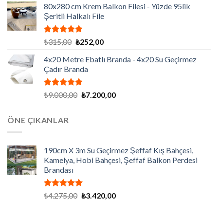
aldı
80x280 cm Krem Balkon Filesi - Yüzde 95lik
₺281,25.
fiyat:
Şeritli Halkalı File
₺225,00.
5 üzerinden
Orijinal
Şu
₺
315,00
₺
252,00
5.00
oy
fiyat:
andaki
aldı
4x20 Metre Ebatlı Branda - 4x20 Su Geçirmez
₺315,00.
fiyat:
Çadır Branda
₺252,00.
5 üzerinden
Orijinal
Şu
₺
9.000,00
₺
7.200,00
5.00
oy
fiyat:
andaki
aldı
₺9.000,00.
fiyat:
ÖNE ÇIKANLAR
₺7.200,00.
190cm X 3m Su Geçirmez Şeffaf Kış Bahçesi,
Kamelya, Hobi Bahçesi, Şeffaf Balkon Perdesi
Brandası
5 üzerinden
Orijinal
Şu
₺
4.275,00
₺
3.420,00
5.00
oy
fiyat:
andaki
aldı
₺4.275,00.
fiyat: