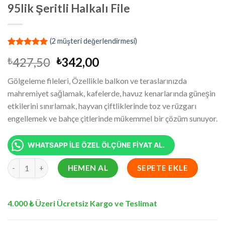
95lik Şeritli Halkalı File
(
2
müşteri değerlendirmesi)
1
müşteri
Orijinal
Şu
427,50
342,00
₺
₺
puanına
dayanarak
fiyat:
andaki
5 üzerinden
Gölgeleme fileleri, Özellikle balkon ve teraslarınızda
₺427,50.
fiyat:
5.00
puan
mahremiyet sağlamak, kafelerde, havuz kenarlarında güneşin
aldı
₺342,00.
etkilerini sınırlamak, hayvan çiftliklerinde toz ve rüzgarı
engellemek ve bahçe çitlerinde mükemmel bir çözüm sunuyor.
WHATSAPP İLE ÖZEL ÖLÇÜNE FİYAT AL.
70x380 cm Krem Balkon Filesi - Yüzde 95lik Şeritli Halkalı File ad
HEMEN AL
SEPETE EKLE
4.000 ₺ Üzeri Ücretsiz Kargo ve Teslimat