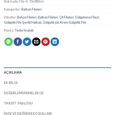
Stok kodu:
File-K-70x380cm
Kategoriler:
Balkon Fileleri
Etiketler:
Bahçe Fileleri
,
Balkon Fileleri
,
Çit Fileleri
,
Gölgeleme Filesi
,
Gölgelik File Şeritli Halkalı
,
Gölgelik jüt
,
Krem Gölgelik File
Marka:
Tente İmalatı
AÇIKLAMA
EK BILGI
DEĞERLENDIRMELER (2)
TAKSIT TABLOSU
İADE VE DEĞIŞIM KOŞULLARI