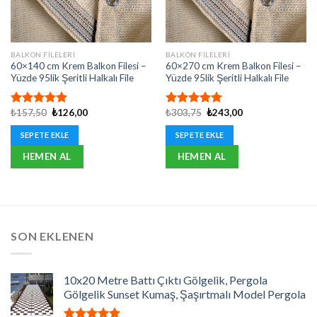
BALKON FILELERI
BALKON FILELERI
60×140 cm Krem Balkon Filesi –
60×270 cm Krem Balkon Filesi –
Yüzde 95lik Şeritli Halkalı File
Yüzde 95lik Şeritli Halkalı File
Orijinal
Şu
Orijinal
Şu
₺
157,50
₺
126,00
₺
303,75
₺
243,00
5 üzerinden
5 üzerinden
fiyat:
andaki
fiyat:
andaki
5.00
oy
5.00
oy
₺157,50.
fiyat:
₺303,75.
fiyat:
SEPETE EKLE
SEPETE EKLE
aldı
aldı
₺126,00.
₺243,00.
HEMEN AL
HEMEN AL
SON EKLENEN
10x20 Metre Battı Çıktı Gölgelik, Pergola
Gölgelik Sunset Kumaş, Şaşırtmalı Model Pergola