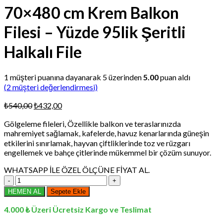
70×480 cm Krem Balkon
Filesi – Yüzde 95lik Şeritli
Halkalı File
1
müşteri puanına dayanarak 5 üzerinden
5.00
puan aldı
(
2
müşteri değerlendirmesi)
Orijinal
Şu
₺
540,00
₺
432,00
fiyat:
andaki
Gölgeleme fileleri, Özellikle balkon ve teraslarınızda
₺540,00.
fiyat:
mahremiyet sağlamak, kafelerde, havuz kenarlarında güneşin
₺432,00.
etkilerini sınırlamak, hayvan çiftliklerinde toz ve rüzgarı
engellemek ve bahçe çitlerinde mükemmel bir çözüm sunuyor.
WHATSAPP İLE ÖZEL ÖLÇÜNE FİYAT AL.
70x480
cm
HEMEN AL
Sepete Ekle
Krem
Balkon
4.000 ₺ Üzeri Ücretsiz Kargo ve Teslimat
Filesi