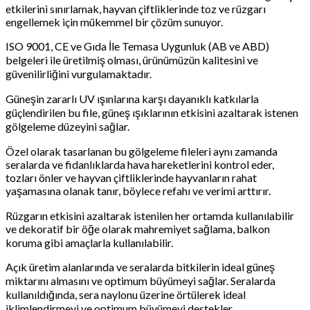
etkilerini sınırlamak, hayvan çiftliklerinde toz ve rüzgarı
engellemek için mükemmel bir çözüm sunuyor.
ISO 9001, CE ve Gıda İle Temasa Uygunluk (AB ve ABD)
belgeleri ile üretilmiş olması, ürünümüzün kalitesini ve
güvenilirliğini vurgulamaktadır.
Güneşin zararlı UV ışınlarına karşı dayanıklı katkılarla
güçlendirilen bu file, güneş ışıklarının etkisini azaltarak istenen
gölgeleme düzeyini sağlar.
Özel olarak tasarlanan bu gölgeleme fileleri aynı zamanda
seralarda ve fidanlıklarda hava hareketlerini kontrol eder,
tozları önler ve hayvan çiftliklerinde hayvanların rahat
yaşamasına olanak tanır, böylece refahı ve verimi arttırır.
Rüzgarın etkisini azaltarak istenilen her ortamda kullanılabilir
ve dekoratif bir öğe olarak mahremiyet sağlama, balkon
koruma gibi amaçlarla kullanılabilir.
Açık üretim alanlarında ve seralarda bitkilerin ideal güneş
miktarını almasını ve optimum büyümeyi sağlar. Seralarda
kullanıldığında, sera naylonu üzerine örtülerek ideal
iklimlendirmeyi ve optimum büyümeyi destekler.