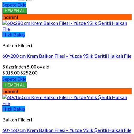
fiyat:
andaki
Sepete Ekle
₺90,00.
fiyat:
HEMEN AL
₺72,00.
İndirim!
Hızlı Bakış
Balkon Fileleri
60×280 cm Krem Balkon Filesi – Yüzde 95lik Şeritli Halkalı File
5 üzerinden
5.00
oy aldı
Orijinal
Şu
₺
315,00
₺
252,00
fiyat:
andaki
Sepete Ekle
₺315,00.
fiyat:
HEMEN AL
₺252,00.
İndirim!
Hızlı Bakış
Balkon Fileleri
60×160 cm Krem Balkon Filesi – Yüzde 95lik Şeritli Halkalı File