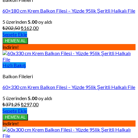
60×180 cm Krem Balkon Filesi – Yüzde 95lik Şeritli Halkalı File
5 üzerinden
5.00
oy aldı
Orijinal
Şu
₺
202,50
₺
162,00
fiyat:
andaki
Sepete Ekle
₺202,50.
fiyat:
HEMEN AL
₺162,00.
İndirim!
Hızlı Bakış
Balkon Fileleri
60×330 cm Krem Balkon Filesi – Yüzde 95lik Şeritli Halkalı File
5 üzerinden
5.00
oy aldı
Orijinal
Şu
₺
371,25
₺
297,00
fiyat:
andaki
Sepete Ekle
₺371,25.
fiyat:
HEMEN AL
₺297,00.
İndirim!