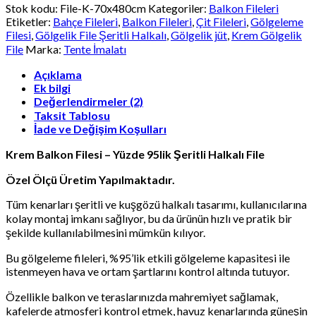
-
Stok kodu:
File-K-70x480cm
Kategoriler:
Balkon Fileleri
Yüzde
Etiketler:
Bahçe Fileleri
,
Balkon Fileleri
,
Çit Fileleri
,
Gölgeleme
95lik
Filesi
,
Gölgelik File Şeritli Halkalı
,
Gölgelik jüt
,
Krem Gölgelik
Şeritli
File
Marka:
Tente İmalatı
Halkalı
File
Açıklama
adet
Ek bilgi
Değerlendirmeler (2)
Taksit Tablosu
İade ve Değişim Koşulları
Krem Balkon Filesi – Yüzde 95lik Şeritli Halkalı File
Özel Ölçü Üretim Yapılmaktadır.
Tüm kenarları şeritli ve kuşgözü halkalı tasarımı, kullanıcılarına
kolay montaj imkanı sağlıyor, bu da ürünün hızlı ve pratik bir
şekilde kullanılabilmesini mümkün kılıyor.
Bu gölgeleme fileleri, %95’lik etkili gölgeleme kapasitesi ile
istenmeyen hava ve ortam şartlarını kontrol altında tutuyor.
Özellikle balkon ve teraslarınızda mahremiyet sağlamak,
kafelerde atmosferi kontrol etmek, havuz kenarlarında güneşin