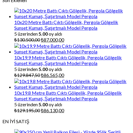
Son Eklenen
10x20 Metre Battı Çıktı Gölgelik, Pergola Gölgelik
Sunset Kumaş, Şaşırtmalı Model Pergola
5 üzerinden
5.00
oy aldı
Orijinal
Şu
₺
130.500,00
₺
87.000,00
fiyat:
andaki
₺130.500,00.
fiyat:
₺87.000,00.
10x19.9 Metre Battı Çıktı Gölgelik, Pergola Gölgelik
Sunset Kumaş, Şaşırtmalı Model Pergola
5 üzerinden
5.00
oy aldı
Orijinal
Şu
₺
129.847,50
₺
86.565,00
fiyat:
andaki
₺129.847,50.
fiyat:
₺86.565,00.
10x19.8 Metre Battı Çıktı Gölgelik, Pergola Gölgelik
Sunset Kumaş, Şaşırtmalı Model Pergola
5 üzerinden
5.00
oy aldı
Orijinal
Şu
₺
129.195,00
₺
86.130,00
fiyat:
andaki
EN İYİ SATIŞ
₺129.195,00.
fiyat:
₺86.130,00.