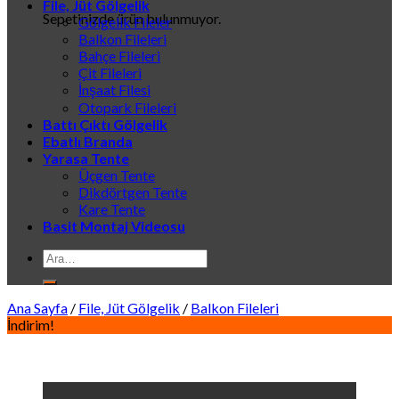
File, Jüt Gölgelik
Sepetinizde ürün bulunmuyor.
Gölgelik Fileler
Balkon Fileleri
Bahçe Fileleri
Çit Fileleri
İnşaat Filesi
Otopark Fileleri
Battı Çıktı Gölgelik
Ebatlı Branda
Yarasa Tente
Üçgen Tente
Dikdörtgen Tente
Kare Tente
Basit Montaj Videosu
Ara:
Ana Sayfa
/
File, Jüt Gölgelik
/
Balkon Fileleri
İndirim!