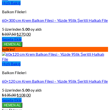
Hızlı Bakış
Balkon Fileleri
60×300 cm Krem Balkon Filesi – Yüzde 95lik Şeritli Halkalı File
5 üzerinden
5.00
oy aldı
Orijinal
Şu
₺
337,50
₺
270,00
fiyat:
andaki
Sepete Ekle
₺337,50.
fiyat:
HEMEN AL
₺270,00.
İndirim!
Hızlı Bakış
Balkon Fileleri
60×120 cm Krem Balkon Filesi – Yüzde 95lik Şeritli Halkalı File
5 üzerinden
5.00
oy aldı
Orijinal
Şu
₺
135,00
₺
108,00
fiyat:
andaki
Sepete Ekle
₺135,00.
fiyat:
HEMEN AL
₺108,00.