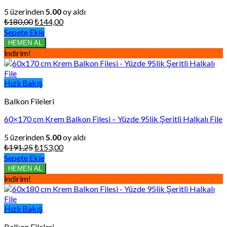
5 üzerinden
5.00
oy aldı
Orijinal
Şu
₺
180,00
₺
144,00
fiyat:
andaki
Sepete Ekle
₺180,00.
fiyat:
HEMEN AL
₺144,00.
İndirim!
Hızlı Bakış
Balkon Fileleri
60×170 cm Krem Balkon Filesi – Yüzde 95lik Şeritli Halkalı File
5 üzerinden
5.00
oy aldı
Orijinal
Şu
₺
191,25
₺
153,00
fiyat:
andaki
Sepete Ekle
₺191,25.
fiyat:
HEMEN AL
₺153,00.
İndirim!
Hızlı Bakış
Balkon Fileleri