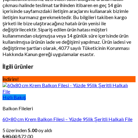
çıkması halinde teslimat tarihinden itibaren en geç 14 gün
içerisinde sayfamızdaki iletişim araçlarını kullanarak bizimle
iletişim kurmanız gerekmektedir. Bu bilgileri takiben kargo
şirketi ile bize ulaştıracağınız hatalı ürün yenisi ile
değiştirilecektir. Sipariş edilen ürün hatası müşteri
kullanımından oluşmuşsa veya 14 günlük süre içerisinde ürün
kullanılmışsa ürünün iade ve değişimi yapılmaz. Ürün iadesi ve
değiştirme şartları olarak, 4077 sayılı Tüketicinin Korunması
Hakkında Kanun gereği uygulamalar esastır.
İlgili ürünler
İndirim!
Hızlı Bakış
Balkon Fileleri
60×80 cm Krem Balkon Filesi – Yüzde 95lik Şeritli Halkalı File
5 üzerinden
5.00
oy aldı
Orijinal
Şu
₺
90,00
₺
72,00