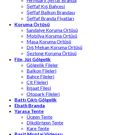
Fermuarlı Şeffaf Branda
Şeffaf Kış Bahçesi
Şeffaf Balkon Brandası
Şeffaf Branda Fiyatları
Koruma Örtüsü
Sandalye Koruma Ortüsü
Mobilya Koruma Ortüsü
Masa Koruma Ortüsü
Dış Mekan Koruma Ortüsü
Şezlong Koruma Örtüsü
File, Jüt Gölgelik
Gölgelik Fileler
Balkon Fileleri
Bahçe Fileleri
Çit Fileleri
İnşaat Filesi
Otopark Fileleri
Battı Çıktı Gölgelik
Ebatlı Branda
Yarasa Tente
Üçgen Tente
Dikdörtgen Tente
Kare Tente
Basit Montaj Videosu