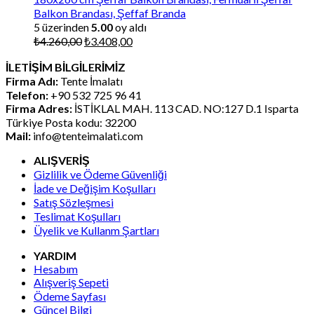
Balkon Brandası, Şeffaf Branda
5 üzerinden
5.00
oy aldı
Orijinal
Şu
₺
4.260,00
₺
3.408,00
fiyat:
andaki
İLETİŞİM BİLGİLERİMİZ
₺4.260,00.
fiyat:
Firma Adı:
Tente İmalatı
₺3.408,00.
Telefon:
+90 532 725 96 41
Firma Adres:
İSTİKLAL MAH. 113 CAD. NO:127 D.1 Isparta
Türkiye Posta kodu: 32200
Mail:
info@tenteimalati.com
ALIŞVERİŞ
Gizlilik ve Ödeme Güvenliği
İade ve Değişim Koşulları
Satış Sözleşmesi
Teslimat Koşulları
Üyelik ve Kullanm Şartları
YARDIM
Hesabım
Alışveriş Sepeti
Ödeme Sayfası
Güncel Bilgi