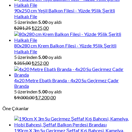
90x250 cm Yeşil Balkon Filesi - Yüzde 95lik Şeritli
Halkalı File
5 üzerinden
5.00
oy aldı
Orijinal
Şu
₺
281,25
₺
225,00
fiyat:
andaki
₺281,25.
fiyat:
₺225,00.
80x280 cm Krem Balkon Filesi - Yüzde 95lik Şeritli
Halkalı File
5 üzerinden
5.00
oy aldı
Orijinal
Şu
₺
315,00
₺
252,00
fiyat:
andaki
₺315,00.
fiyat:
₺252,00.
4x20 Metre Ebatlı Branda - 4x20 Su Geçirmez Çadır
Branda
5 üzerinden
5.00
oy aldı
Orijinal
Şu
₺
9.000,00
₺
7.200,00
fiyat:
andaki
Öne Çıkanlar
₺9.000,00.
fiyat:
₺7.200,00.
190cm X 3m Su Geçirmez Şeffaf Kış Bahçesi, Kamelya,