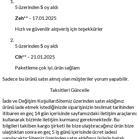
5 üzerinden
5
oy aldı
Zeh**
–
17.01.2025
Hızlı ve güvenilir alışveriş için teşekkürler
5 üzerinden
5
oy aldı
Cih**
–
21.01.2025
Paketleme çok iyi, ürün sağlam
Sadece bu ürünü satın almış olan müşteriler yorum yapabilir.
Taksitleri Güncelle
İade ve Değişim KoşullarıSitemiz üzerinden satın aldığınız
ürünü iade etmek istediğinizde siparişinizin teslimat tarihinden
itibaren en geç 14 gün içerisinde sayfamızdaki iletişim araçlarını
kullanarak bizimle iletişim kurmanız gerekmektedir. Bu
bilgileri takiben kargo şirketi ile bize ulaştıracağınız ürün bize
ulaştıktan sonra en geç 5 iş günü içerisinde ücret iadesi
yapılacaktır.Sitemiz üzerinden satın aldığınız ürünün hatalı