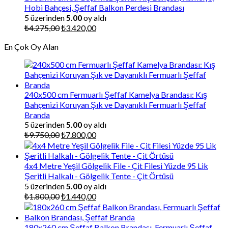
Hobi Bahçesi, Şeffaf Balkon Perdesi Brandası
5 üzerinden
5.00
oy aldı
Orijinal
Şu
₺
4.275,00
₺
3.420,00
fiyat:
andaki
En Çok Oy Alan
₺4.275,00.
fiyat:
₺3.420,00.
240x500 cm Fermuarlı Şeffaf Kamelya Brandası: Kış
Bahçenizi Koruyan Şık ve Dayanıklı Fermuarlı Şeffaf
Branda
5 üzerinden
5.00
oy aldı
Orijinal
Şu
₺
9.750,00
₺
7.800,00
fiyat:
andaki
₺9.750,00.
fiyat:
₺7.800,00.
4x4 Metre Yeşil Gölgelik File - Çit Filesi Yüzde 95 Lik
Şeritli Halkalı - Gölgelik Tente - Çit Örtüsü
5 üzerinden
5.00
oy aldı
Orijinal
Şu
₺
1.800,00
₺
1.440,00
fiyat:
andaki
₺1.800,00.
fiyat:
₺1.440,00.
180x260 cm Şeffaf Balkon Brandası, Fermuarlı Şeffaf