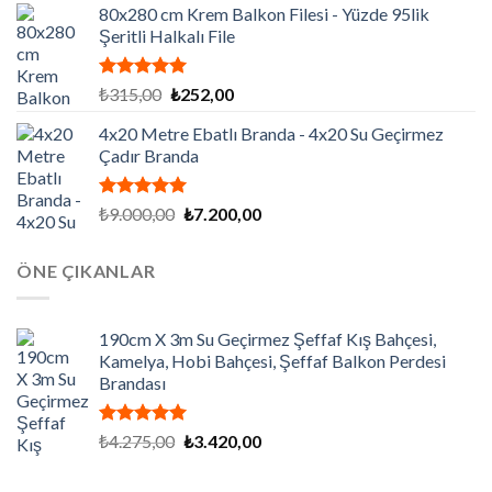
aldı
80x280 cm Krem Balkon Filesi - Yüzde 95lik
₺281,25.
fiyat:
Şeritli Halkalı File
₺225,00.
5 üzerinden
Orijinal
Şu
₺
315,00
₺
252,00
5.00
oy
fiyat:
andaki
aldı
4x20 Metre Ebatlı Branda - 4x20 Su Geçirmez
₺315,00.
fiyat:
Çadır Branda
₺252,00.
5 üzerinden
Orijinal
Şu
₺
9.000,00
₺
7.200,00
5.00
oy
fiyat:
andaki
aldı
₺9.000,00.
fiyat:
ÖNE ÇIKANLAR
₺7.200,00.
190cm X 3m Su Geçirmez Şeffaf Kış Bahçesi,
Kamelya, Hobi Bahçesi, Şeffaf Balkon Perdesi
Brandası
5 üzerinden
Orijinal
Şu
₺
4.275,00
₺
3.420,00
5.00
oy
fiyat:
andaki
aldı
₺4.275,00.
fiyat: