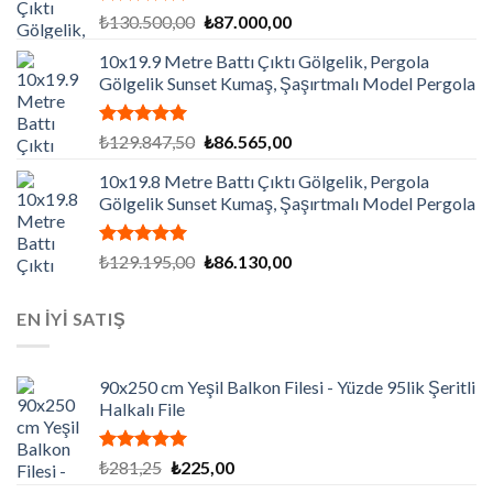
5 üzerinden
Orijinal
Şu
₺
130.500,00
₺
87.000,00
5.00
oy
fiyat:
andaki
aldı
10x19.9 Metre Battı Çıktı Gölgelik, Pergola
₺130.500,00.
fiyat:
Gölgelik Sunset Kumaş, Şaşırtmalı Model Pergola
₺87.000,00.
5 üzerinden
Orijinal
Şu
₺
129.847,50
₺
86.565,00
5.00
oy
fiyat:
andaki
aldı
10x19.8 Metre Battı Çıktı Gölgelik, Pergola
₺129.847,50.
fiyat:
Gölgelik Sunset Kumaş, Şaşırtmalı Model Pergola
₺86.565,00.
5 üzerinden
Orijinal
Şu
₺
129.195,00
₺
86.130,00
5.00
oy
fiyat:
andaki
aldı
₺129.195,00.
fiyat:
EN İYİ SATIŞ
₺86.130,00.
90x250 cm Yeşil Balkon Filesi - Yüzde 95lik Şeritli
Halkalı File
5 üzerinden
Orijinal
Şu
₺
281,25
₺
225,00
5.00
oy
fiyat:
andaki