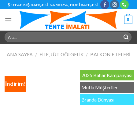
Skip
ŞEFFAF KIŞ BAHÇESI, KAMELYA, HOBI BAHÇESI
to
content
0
Ara:
ANA SAYFA
/
FILE, JÜT GÖLGELIK
/
BALKON FILELERI
2025 Bahar Kampanyası
İndirim!
Mutlu Müşteriler
Branda Dünyası