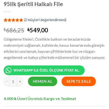
95lik Şeritli Halkalı File
(
2
müşteri değerlendirmesi)
1
müşteri
Orijinal
Şu
686,25
549,00
₺
₺
puanına
dayanarak
fiyat:
andaki
5 üzerinden
Gölgeleme fileleri, Özellikle balkon ve teraslarınızda
₺686,25.
fiyat:
5.00
puan
mahremiyet sağlamak, kafelerde, havuz kenarlarında güneşin
aldı
₺549,00.
etkilerini sınırlamak, hayvan çiftliklerinde toz ve rüzgarı
engellemek ve bahçe çitlerinde mükemmel bir çözüm sunuyor.
WHATSAPP İLE ÖZEL ÖLÇÜNE FİYAT AL.
70x610 cm Krem Balkon Filesi - Yüzde 95lik Şeritli Halkalı File ad
HEMEN AL
SEPETE EKLE
4.000 ₺ Üzeri Ücretsiz Kargo ve Teslimat