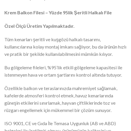
Krem Balkon Filesi – Yüzde 95lik Şeritli Halkalı File
Özel Ölçü Üretim Yapılmaktadır.
Tüm kenarları şeritli ve kuşgözü halkalı tasarımı,
kullanıcılarına kolay montaj imkanı sağlıyor, bu da ürünün hızlı
ve pratik bir şekilde kullanılabilmesini mümkün kılıyor.
Bu gölgeleme fileleri, %95’lik etkili gölgeleme kapasitesi ile
istenmeyen hava ve ortam şartlarını kontrol altında tutuyor.
Özellikle balkon ve teraslarınızda mahremiyet sağlamak,
kafelerde atmosferi kontrol etmek, havuz kenarlarında
güneşin etkilerini sınırlamak, hayvan çiftliklerinde toz ve
rüzgarı engellemek için mükemmel bir çözüm sunuyor.
ISO 9001, CE ve Gıda İle Temasa Uygunluk (AB ve ABD)
belgeleri ile üretilmiş olması, ürünümüzün kalitesini ve