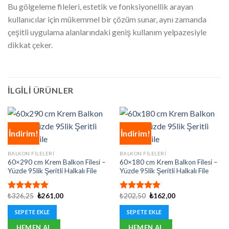
Bu gölgeleme fileleri, estetik ve fonksiyonellik arayan
kullanıcılar için mükemmel bir çözüm sunar, aynı zamanda
çeşitli uygulama alanlarındaki geniş kullanım yelpazesiyle
dikkat çeker.
İLGILI ÜRÜNLER
İndirim!
İndirim!
BALKON FILELERI
BALKON FILELERI
60×290 cm Krem Balkon Filesi –
60×180 cm Krem Balkon Filesi –
Yüzde 95lik Şeritli Halkalı File
Yüzde 95lik Şeritli Halkalı File
Orijinal
Şu
Orijinal
Şu
₺
326,25
₺
261,00
₺
202,50
₺
162,00
5 üzerinden
5 üzerinden
fiyat:
andaki
fiyat:
andaki
5.00
oy
5.00
oy
₺326,25.
fiyat:
₺202,50.
fiyat:
SEPETE EKLE
SEPETE EKLE
aldı
aldı
₺261,00.
₺162,00.
HEMEN AL
HEMEN AL