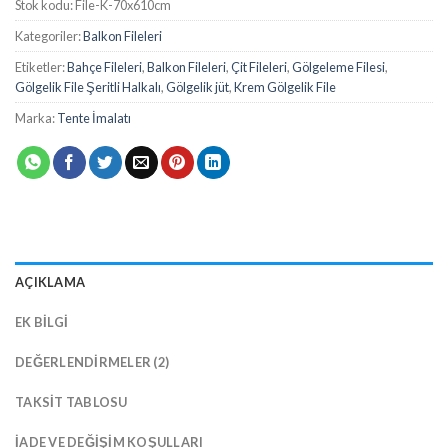
Stok kodu:
File-K-70x610cm
Kategoriler:
Balkon Fileleri
Etiketler:
Bahçe Fileleri
,
Balkon Fileleri
,
Çit Fileleri
,
Gölgeleme Filesi
,
Gölgelik File Şeritli Halkalı
,
Gölgelik jüt
,
Krem Gölgelik File
Marka:
Tente İmalatı
AÇIKLAMA
EK BILGI
DEĞERLENDIRMELER (2)
TAKSIT TABLOSU
İADE VE DEĞIŞIM KOŞULLARI