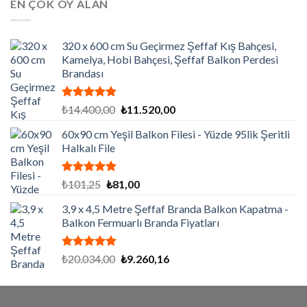
EN ÇOK OY ALAN
₺3.420,00.
320 x 600 cm Su Geçirmez Şeffaf Kış Bahçesi,
Kamelya, Hobi Bahçesi, Şeffaf Balkon Perdesi
Brandası
5 üzerinden
Orijinal
Şu
₺
14.400,00
₺
11.520,00
5.00
oy
fiyat:
andaki
aldı
60x90 cm Yeşil Balkon Filesi - Yüzde 95lik Şeritli
₺14.400,00.
fiyat:
Halkalı File
₺11.520,00.
5 üzerinden
Orijinal
Şu
₺
101,25
₺
81,00
5.00
oy
fiyat:
andaki
aldı
3,9 x 4,5 Metre Şeffaf Branda Balkon Kapatma -
₺101,25.
fiyat:
Balkon Fermuarlı Branda Fiyatları
₺81,00.
5 üzerinden
Orijinal
Şu
₺
20.034,00
₺
9.260,16
5.00
oy
fiyat:
andaki
aldı
₺20.034,00.
fiyat:
₺9.260,16.