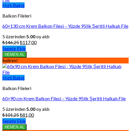
Hızlı Bakış
Balkon Fileleri
60×130 cm Krem Balkon Filesi – Yüzde 95lik Şeritli Halkalı File
5 üzerinden
5.00
oy aldı
Orijinal
Şu
₺
146,25
₺
117,00
fiyat:
andaki
Sepete Ekle
₺146,25.
fiyat:
HEMEN AL
₺117,00.
İndirim!
Hızlı Bakış
Balkon Fileleri
60×90 cm Krem Balkon Filesi – Yüzde 95lik Şeritli Halkalı File
5 üzerinden
5.00
oy aldı
Orijinal
Şu
₺
101,25
₺
81,00
fiyat:
andaki
Sepete Ekle
₺101,25.
fiyat:
HEMEN AL