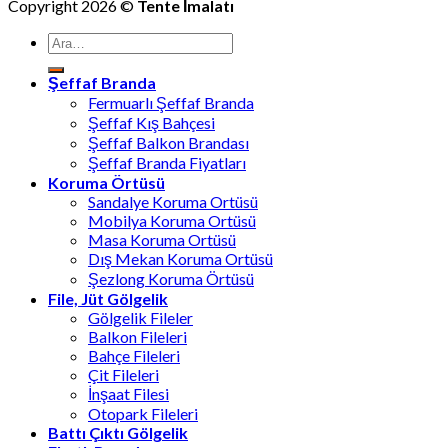
Copyright 2026 ©
Tente İmalatı
Ara:
Şeffaf Branda
Fermuarlı Şeffaf Branda
Şeffaf Kış Bahçesi
Şeffaf Balkon Brandası
Şeffaf Branda Fiyatları
Koruma Örtüsü
Sandalye Koruma Ortüsü
Mobilya Koruma Ortüsü
Masa Koruma Ortüsü
Dış Mekan Koruma Ortüsü
Şezlong Koruma Örtüsü
File, Jüt Gölgelik
Gölgelik Fileler
Balkon Fileleri
Bahçe Fileleri
Çit Fileleri
İnşaat Filesi
Otopark Fileleri
Battı Çıktı Gölgelik