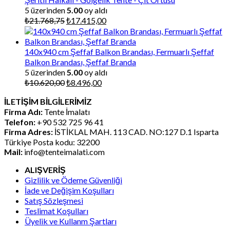
5 üzerinden
5.00
oy aldı
Orijinal
Şu
₺
21.768,75
₺
17.415,00
fiyat:
andaki
₺21.768,75.
fiyat:
₺17.415,00.
140x940 cm Şeffaf Balkon Brandası, Fermuarlı Şeffaf
Balkon Brandası, Şeffaf Branda
5 üzerinden
5.00
oy aldı
Orijinal
Şu
₺
10.620,00
₺
8.496,00
fiyat:
andaki
İLETİŞİM BİLGİLERİMİZ
₺10.620,00.
fiyat:
Firma Adı:
Tente İmalatı
₺8.496,00.
Telefon:
+90 532 725 96 41
Firma Adres:
İSTİKLAL MAH. 113 CAD. NO:127 D.1 Isparta
Türkiye Posta kodu: 32200
Mail:
info@tenteimalati.com
ALIŞVERİŞ
Gizlilik ve Ödeme Güvenliği
İade ve Değişim Koşulları
Satış Sözleşmesi
Teslimat Koşulları
Üyelik ve Kullanm Şartları