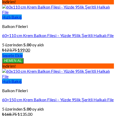
₺81,00.
İndirim!
Hızlı Bakış
Balkon Fileleri
60×110 cm Krem Balkon Filesi – Yüzde 95lik Şeritli Halkalı File
5 üzerinden
5.00
oy aldı
Orijinal
Şu
₺
123,75
₺
99,00
fiyat:
andaki
Sepete Ekle
₺123,75.
fiyat:
HEMEN AL
₺99,00.
İndirim!
Hızlı Bakış
Balkon Fileleri
60×150 cm Krem Balkon Filesi – Yüzde 95lik Şeritli Halkalı File
5 üzerinden
5.00
oy aldı
Orijinal
Şu
₺
168,75
₺
135,00