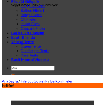
File, Jüt Gölgelik
Sepetinizde ürün bulunmuyor.
Gölgelik Fileler
Balkon Fileleri
Bahçe Fileleri
Çit Fileleri
İnşaat Filesi
Otopark Fileleri
Battı Çıktı Gölgelik
Ebatlı Branda
Yarasa Tente
Üçgen Tente
Dikdörtgen Tente
Kare Tente
Basit Montaj Videosu
Ara:
Ana Sayfa
/
File, Jüt Gölgelik
/
Balkon Fileleri
İndirim!