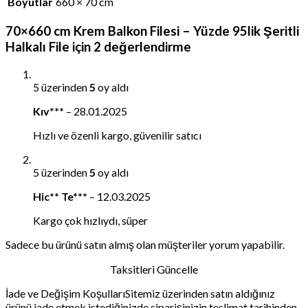
Boyutlar
660 × 70 cm
70×660 cm Krem Balkon Filesi – Yüzde 95lik Şeritli
Halkalı File
için 2 değerlendirme
5 üzerinden
5
oy aldı
Kıv***
–
28.01.2025
Hızlı ve özenli kargo, güvenilir satıcı
5 üzerinden
5
oy aldı
Hic** Te***
–
12.03.2025
Kargo çok hızlıydı, süper
Sadece bu ürünü satın almış olan müşteriler yorum yapabilir.
Taksitleri Güncelle
İade ve Değişim KoşullarıSitemiz üzerinden satın aldığınız
ürünü iade etmek istediğinizde siparişinizin teslimat tarihinden