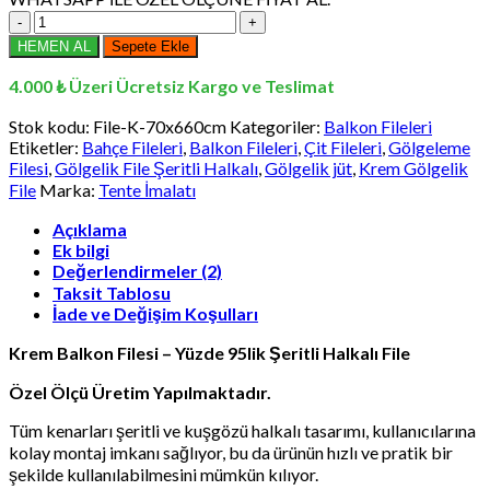
70x660
cm
HEMEN AL
Sepete Ekle
Krem
Balkon
4.000 ₺ Üzeri Ücretsiz Kargo ve Teslimat
Filesi
-
Stok kodu:
File-K-70x660cm
Kategoriler:
Balkon Fileleri
Yüzde
Etiketler:
Bahçe Fileleri
,
Balkon Fileleri
,
Çit Fileleri
,
Gölgeleme
95lik
Filesi
,
Gölgelik File Şeritli Halkalı
,
Gölgelik jüt
,
Krem Gölgelik
Şeritli
File
Marka:
Tente İmalatı
Halkalı
File
Açıklama
adet
Ek bilgi
Değerlendirmeler (2)
Taksit Tablosu
İade ve Değişim Koşulları
Krem Balkon Filesi – Yüzde 95lik Şeritli Halkalı File
Özel Ölçü Üretim Yapılmaktadır.
Tüm kenarları şeritli ve kuşgözü halkalı tasarımı, kullanıcılarına
kolay montaj imkanı sağlıyor, bu da ürünün hızlı ve pratik bir
şekilde kullanılabilmesini mümkün kılıyor.