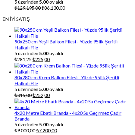
5 üzerinden
5.00
oy aldı
Orijinal
Şu
₺
129.195,00
₺
86.130,00
fiyat:
andaki
EN İYİ SATIŞ
₺129.195,00.
fiyat:
₺86.130,00.
90x250 cm Yeşil Balkon Filesi - Yüzde 95lik Şeritli
Halkalı File
5 üzerinden
5.00
oy aldı
Orijinal
Şu
₺
281,25
₺
225,00
fiyat:
andaki
₺281,25.
fiyat:
₺225,00.
80x280 cm Krem Balkon Filesi - Yüzde 95lik Şeritli
Halkalı File
5 üzerinden
5.00
oy aldı
Orijinal
Şu
₺
315,00
₺
252,00
fiyat:
andaki
₺315,00.
fiyat:
₺252,00.
4x20 Metre Ebatlı Branda - 4x20 Su Geçirmez Çadır
Branda
5 üzerinden
5.00
oy aldı
Orijinal
Şu
₺
9.000,00
₺
7.200,00