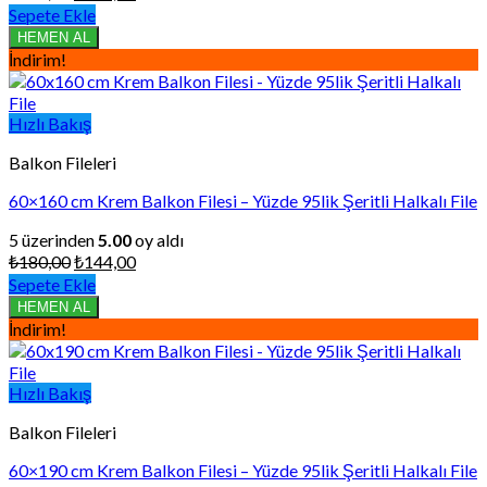
fiyat:
andaki
Sepete Ekle
₺168,75.
fiyat:
HEMEN AL
₺135,00.
İndirim!
Hızlı Bakış
Balkon Fileleri
60×160 cm Krem Balkon Filesi – Yüzde 95lik Şeritli Halkalı File
5 üzerinden
5.00
oy aldı
Orijinal
Şu
₺
180,00
₺
144,00
fiyat:
andaki
Sepete Ekle
₺180,00.
fiyat:
HEMEN AL
₺144,00.
İndirim!
Hızlı Bakış
Balkon Fileleri
60×190 cm Krem Balkon Filesi – Yüzde 95lik Şeritli Halkalı File