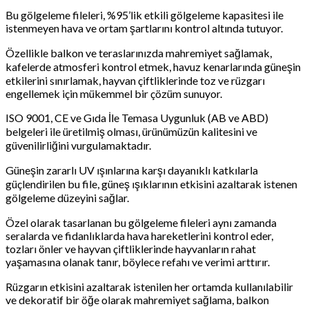
Bu gölgeleme fileleri, %95’lik etkili gölgeleme kapasitesi ile
istenmeyen hava ve ortam şartlarını kontrol altında tutuyor.
Özellikle balkon ve teraslarınızda mahremiyet sağlamak,
kafelerde atmosferi kontrol etmek, havuz kenarlarında güneşin
etkilerini sınırlamak, hayvan çiftliklerinde toz ve rüzgarı
engellemek için mükemmel bir çözüm sunuyor.
ISO 9001, CE ve Gıda İle Temasa Uygunluk (AB ve ABD)
belgeleri ile üretilmiş olması, ürünümüzün kalitesini ve
güvenilirliğini vurgulamaktadır.
Güneşin zararlı UV ışınlarına karşı dayanıklı katkılarla
güçlendirilen bu file, güneş ışıklarının etkisini azaltarak istenen
gölgeleme düzeyini sağlar.
Özel olarak tasarlanan bu gölgeleme fileleri aynı zamanda
seralarda ve fidanlıklarda hava hareketlerini kontrol eder,
tozları önler ve hayvan çiftliklerinde hayvanların rahat
yaşamasına olanak tanır, böylece refahı ve verimi arttırır.
Rüzgarın etkisini azaltarak istenilen her ortamda kullanılabilir
ve dekoratif bir öğe olarak mahremiyet sağlama, balkon