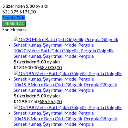
5 üzerinden
5.00
oy aldı
Orijinal
Şu
₺
213,75
₺
171,00
fiyat:
andaki
Sepete Ekle
₺213,75.
fiyat:
HEMEN AL
₺171,00.
Son Eklenen
10x20 Metre Battı Çıktı Gölgelik, Pergola Gölgelik
Sunset Kumaş, Şaşırtmalı Model Pergola
5 üzerinden
5.00
oy aldı
Orijinal
Şu
₺
130.500,00
₺
87.000,00
fiyat:
andaki
₺130.500,00.
fiyat:
₺87.000,00.
10x19.9 Metre Battı Çıktı Gölgelik, Pergola Gölgelik
Sunset Kumaş, Şaşırtmalı Model Pergola
5 üzerinden
5.00
oy aldı
Orijinal
Şu
₺
129.847,50
₺
86.565,00
fiyat:
andaki
₺129.847,50.
fiyat:
₺86.565,00.
10x19.8 Metre Battı Çıktı Gölgelik, Pergola Gölgelik
Sunset Kumaş, Şaşırtmalı Model Pergola