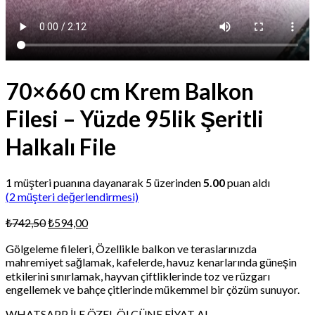
70×660 cm Krem Balkon
Filesi – Yüzde 95lik Şeritli
Halkalı File
1
müşteri puanına dayanarak 5 üzerinden
5.00
puan aldı
(
2
müşteri değerlendirmesi)
Orijinal
Şu
₺
742,50
₺
594,00
fiyat:
andaki
Gölgeleme fileleri, Özellikle balkon ve teraslarınızda
₺742,50.
fiyat:
mahremiyet sağlamak, kafelerde, havuz kenarlarında güneşin
₺594,00.
etkilerini sınırlamak, hayvan çiftliklerinde toz ve rüzgarı
engellemek ve bahçe çitlerinde mükemmel bir çözüm sunuyor.
WHATSAPP İLE ÖZEL ÖLÇÜNE FİYAT AL.