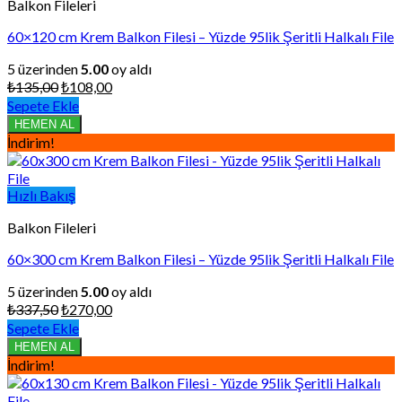
Balkon Fileleri
60×120 cm Krem Balkon Filesi – Yüzde 95lik Şeritli Halkalı File
5 üzerinden
5.00
oy aldı
Orijinal
Şu
₺
135,00
₺
108,00
fiyat:
andaki
Sepete Ekle
₺135,00.
fiyat:
HEMEN AL
₺108,00.
İndirim!
Hızlı Bakış
Balkon Fileleri
60×300 cm Krem Balkon Filesi – Yüzde 95lik Şeritli Halkalı File
5 üzerinden
5.00
oy aldı
Orijinal
Şu
₺
337,50
₺
270,00
fiyat:
andaki
Sepete Ekle
₺337,50.
fiyat:
HEMEN AL
₺270,00.
İndirim!