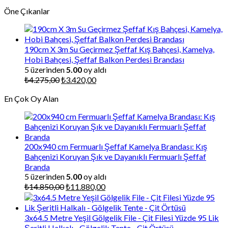
fiyat:
andaki
Öne Çıkanlar
₺9.000,00.
fiyat:
₺7.200,00.
190cm X 3m Su Geçirmez Şeffaf Kış Bahçesi, Kamelya,
Hobi Bahçesi, Şeffaf Balkon Perdesi Brandası
5 üzerinden
5.00
oy aldı
Orijinal
Şu
₺
4.275,00
₺
3.420,00
fiyat:
andaki
En Çok Oy Alan
₺4.275,00.
fiyat:
₺3.420,00.
200x940 cm Fermuarlı Şeffaf Kamelya Brandası: Kış
Bahçenizi Koruyan Şık ve Dayanıklı Fermuarlı Şeffaf
Branda
5 üzerinden
5.00
oy aldı
Orijinal
Şu
₺
14.850,00
₺
11.880,00
fiyat:
andaki
₺14.850,00.
fiyat:
₺11.880,00.
3x64.5 Metre Yeşil Gölgelik File - Çit Filesi Yüzde 95 Lik
Şeritli Halkalı - Gölgelik Tente - Çit Örtüsü