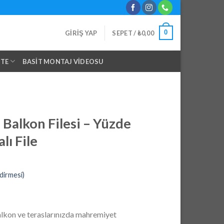
0
GIRIŞ YAP
SEPET /
₺
0,00
NTE
BASIT MONTAJ VIDEOSU
Balkon Filesi – Yüzde
lı File
dirmesi)
u
daki
balkon ve teraslarınızda mahremiyet
yat: