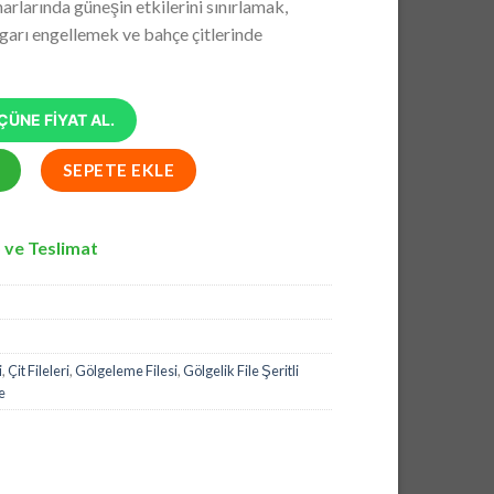
rlarında güneşin etkilerini sınırlamak,
03,00.
zgarı engellemek ve bahçe çitlerinde
ÜNE FİYAT AL.
üzde 95lik Şeritli Halkalı File adet
SEPETE EKLE
 ve Teslimat
i
,
Çit Fileleri
,
Gölgeleme Filesi
,
Gölgelik File Şeritli
e