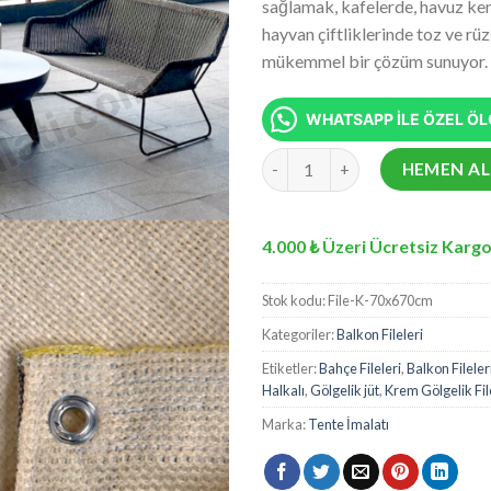
sağlamak, kafelerde, havuz kena
aldı
₺6
hayvan çiftliklerinde toz ve rü
mükemmel bir çözüm sunuyor.
WHATSAPP İLE ÖZEL ÖLÇ
70x670 cm Krem Balkon Filesi - Y
HEMEN AL
4.000 ₺ Üzeri Ücretsiz Kargo
Stok kodu:
File-K-70x670cm
Kategoriler:
Balkon Fileleri
Etiketler:
Bahçe Fileleri
,
Balkon Fileler
Halkalı
,
Gölgelik jüt
,
Krem Gölgelik Fil
Marka:
Tente İmalatı