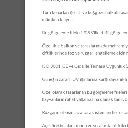
Tüm kenarları şeritli ve kuşgözü halkalı tasar
mümkün kılıyor.
Bu gölgeleme fileleri, %95’lik etkili gölgele
Özellikle balkon ve teraslarınızda mahremiy
çiftliklerinde toz ve rüzgarı engellemek iç
ISO 9001, CE ve Gıda İle Temasa Uygunluk (AB
Güneşin zararlı UV ışınlarına karşı dayanıklı 
Özel olarak tasarlanan bu gölgeleme fileleri 
hayvanların rahat yaşamasına olanak tanır, böy
Rüzgarın etkisini azaltarak istenilen her ort
Açık üretim alanlarında ve seralarda bitkiler