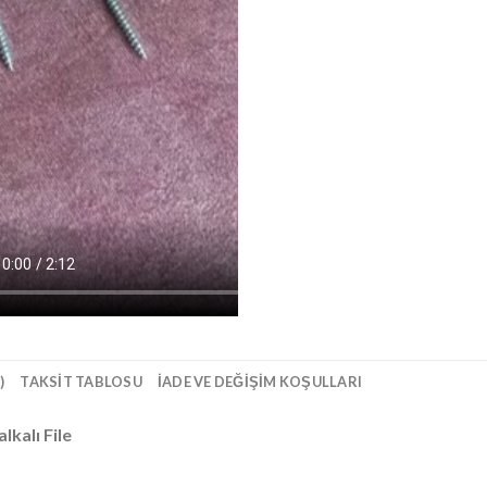
)
TAKSIT TABLOSU
İADE VE DEĞIŞIM KOŞULLARI
lkalı File