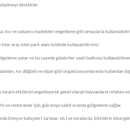
büyümeyi destekler.
, toz ve yabancı maddeleri engelleme gibi amaçlarla kullanılabilm
ster araç ister park alanı üstünde kullanabilirsiniz.
lgeleme sunar ve bu sayede günün her saati balkonu kullanabilmeni
re alanları, kır düğünü ve nişan gibi organizasyonlarında kullanılan d
 zararlı etkilerini engelleyerek genel olarak hayvanların refahını ve 
 cafe ve restoranlar için, gün boyu sabit oranda gölgeleme sağlar.
nda (meyve bahçeleri, tarlalar, vb.) ve seralarda, bitkilerin ideal