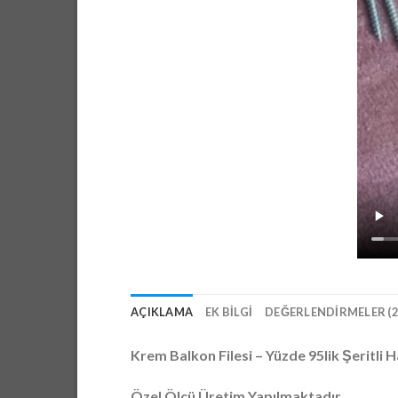
AÇIKLAMA
EK BILGI
DEĞERLENDIRMELER (2
Krem Balkon Filesi – Yüzde 95lik Şeritli Ha
Özel Ölçü Üretim Yapılmaktadır.