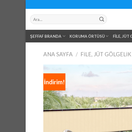
Skip
to
Ara:
content
ŞEFFAF BRANDA
KORUMA ÖRTÜSÜ
FILE, JÜT
ANA SAYFA
/
FILE, JÜT GÖLGELIK
İndirim!