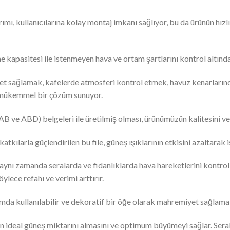
ımı, kullanıcılarına kolay montaj imkanı sağlıyor, bu da ürünün hızlı
me kapasitesi ile istenmeyen hava ve ortam şartlarını kontrol altında
et sağlamak, kafelerde atmosferi kontrol etmek, havuz kenarlarında
in mükemmel bir çözüm sunuyor.
 ve ABD) belgeleri ile üretilmiş olması, ürünümüzün kalitesini ve 
katkılarla güçlendirilen bu file, güneş ışıklarının etkisini azaltarak
aynı zamanda seralarda ve fidanlıklarda hava hareketlerini kontrol e
lece refahı ve verimi arttırır.
amda kullanılabilir ve dekoratif bir öğe olarak mahremiyet sağlama,
in ideal güneş miktarını almasını ve optimum büyümeyi sağlar. Seral