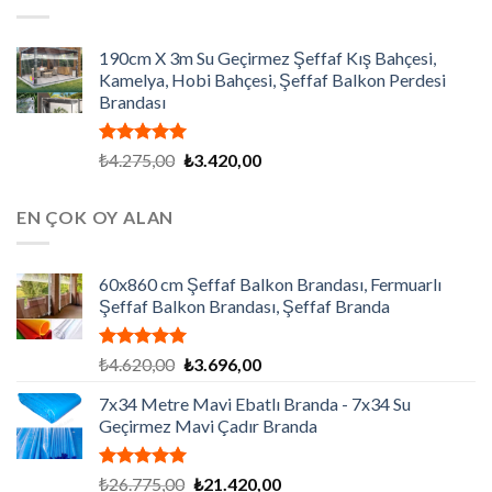
₺7.200,00.
190cm X 3m Su Geçirmez Şeffaf Kış Bahçesi,
Kamelya, Hobi Bahçesi, Şeffaf Balkon Perdesi
Brandası
5 üzerinden
Orijinal
Şu
₺
4.275,00
₺
3.420,00
5.00
oy
fiyat:
andaki
aldı
₺4.275,00.
fiyat:
EN ÇOK OY ALAN
₺3.420,00.
60x860 cm Şeffaf Balkon Brandası, Fermuarlı
Şeffaf Balkon Brandası, Şeffaf Branda
5 üzerinden
Orijinal
Şu
₺
4.620,00
₺
3.696,00
5.00
oy
fiyat:
andaki
aldı
7x34 Metre Mavi Ebatlı Branda - 7x34 Su
₺4.620,00.
fiyat:
Geçirmez Mavi Çadır Branda
₺3.696,00.
5 üzerinden
Orijinal
Şu
₺
26.775,00
₺
21.420,00