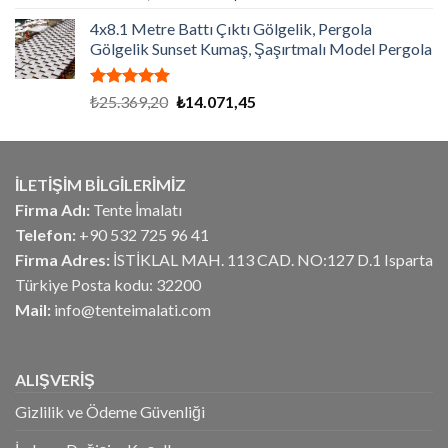
5.00
oy
fiyat:
andaki
aldı
4x8.1 Metre Battı Çıktı Gölgelik, Pergola
₺26.775,00.
fiyat:
Gölgelik Sunset Kumaş, Şaşırtmalı Model Pergola
₺21.420,00.
5 üzerinden
Orijinal
Şu
₺
25.369,20
₺
14.071,45
5.00
oy
fiyat:
andaki
aldı
₺25.369,20.
fiyat:
₺14.071,45.
İLETİŞİM BİLGİLERİMİZ
Firma Adı:
Tente İmalatı
Telefon:
+90 532 725 96 41
Firma Adres:
İSTİKLAL MAH. 113 CAD. NO:127 D.1 Isparta
Türkiye Posta kodu: 32200
Mail:
info@tenteimalati.com
ALIŞVERİŞ
Gizlilik ve Ödeme Güvenliği