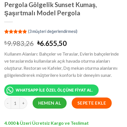
Pergola Gölgelik Sunset Kumaş,
Şaşırtmalı Model Pergola
(
3
müşteri değerlendirmesi)
2
müşteri
Orijinal
Şu
9.983,26
6.655,50
₺
₺
puanına
dayanarak
fiyat:
andaki
5 üzerinden
Kullanım Alanları: Bahçeler ve Teraslar, Evlerin bahçelerinde
₺9.983,26.
fiyat:
5.00
puan
ve teraslarında kullanılarak açık havada oturma alanları
aldı
₺6.655,50.
oluşturur. Restoran ve Kafeler, Dış mekan oturma alanlarını
gölgelendirerek müşterilere konforlu bir deneyim sunar.
WHATSAPP İLE ÖZEL ÖLÇÜNE FİYAT AL.
8.5x1.8 Metre Battı Çıktı Gölgelik, Pergola Gölgelik Sunset Kum
HEMEN AL
SEPETE EKLE
4.000 ₺ Üzeri Ücretsiz Kargo ve Teslimat