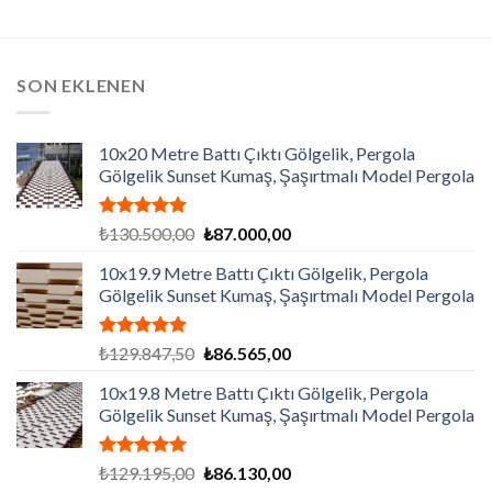
SON EKLENEN
10x20 Metre Battı Çıktı Gölgelik, Pergola
Gölgelik Sunset Kumaş, Şaşırtmalı Model Pergola
5 üzerinden
Orijinal
Şu
₺
130.500,00
₺
87.000,00
5.00
oy
fiyat:
andaki
aldı
10x19.9 Metre Battı Çıktı Gölgelik, Pergola
₺130.500,00.
fiyat:
Gölgelik Sunset Kumaş, Şaşırtmalı Model Pergola
₺87.000,00.
5 üzerinden
Orijinal
Şu
₺
129.847,50
₺
86.565,00
5.00
oy
fiyat:
andaki
aldı
10x19.8 Metre Battı Çıktı Gölgelik, Pergola
₺129.847,50.
fiyat:
Gölgelik Sunset Kumaş, Şaşırtmalı Model Pergola
₺86.565,00.
5 üzerinden
Orijinal
Şu
₺
129.195,00
₺
86.130,00
5.00
oy