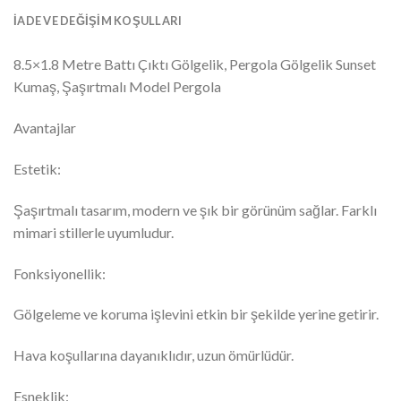
İADE VE DEĞIŞIM KOŞULLARI
8.5×1.8 Metre Battı Çıktı Gölgelik, Pergola Gölgelik Sunset
Kumaş, Şaşırtmalı Model Pergola
Avantajlar
Estetik:
Şaşırtmalı tasarım, modern ve şık bir görünüm sağlar. Farklı
mimari stillerle uyumludur.
Fonksiyonellik:
Gölgeleme ve koruma işlevini etkin bir şekilde yerine getirir.
Hava koşullarına dayanıklıdır, uzun ömürlüdür.
Esneklik: