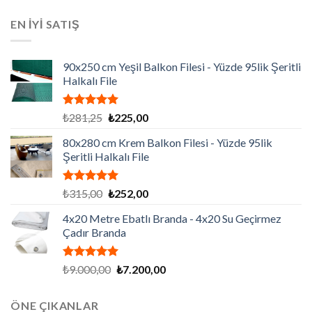
fiyat:
andaki
aldı
₺129.195,00.
fiyat:
EN İYİ SATIŞ
₺86.130,00.
90x250 cm Yeşil Balkon Filesi - Yüzde 95lik Şeritli
Halkalı File
5 üzerinden
Orijinal
Şu
₺
281,25
₺
225,00
5.00
oy
fiyat:
andaki
aldı
80x280 cm Krem Balkon Filesi - Yüzde 95lik
₺281,25.
fiyat:
Şeritli Halkalı File
₺225,00.
5 üzerinden
Orijinal
Şu
₺
315,00
₺
252,00
5.00
oy
fiyat:
andaki
aldı
4x20 Metre Ebatlı Branda - 4x20 Su Geçirmez
₺315,00.
fiyat:
Çadır Branda
₺252,00.
5 üzerinden
Orijinal
Şu
₺
9.000,00
₺
7.200,00
5.00
oy
fiyat:
andaki
aldı
₺9.000,00.
fiyat:
ÖNE ÇIKANLAR