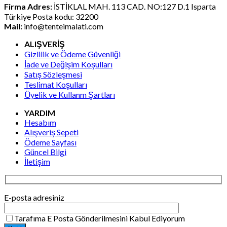
Firma Adres:
İSTİKLAL MAH. 113 CAD. NO:127 D.1 Isparta
Türkiye Posta kodu: 32200
Mail:
info@tenteimalati.com
ALIŞVERİŞ
Gizlilik ve Ödeme Güvenliği
İade ve Değişim Koşulları
Satış Sözleşmesi
Teslimat Koşulları
Üyelik ve Kullanm Şartları
YARDIM
Hesabım
Alışveriş Sepeti
Ödeme Sayfası
Güncel Bilgi
İletişim
E-posta adresiniz
Tarafıma E Posta Gönderilmesini Kabul Ediyorum