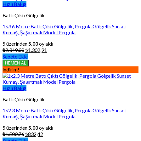
Hızlı Bakış
Battı Çıktı Gölgelik
1×3.6 Metre Battı Çıktı Gölgelik, Pergola Gölgelik Sunset
Kumaş, Şaşırtmalı Model Pergola
5 üzerinden
5.00
oy aldı
Orijinal
Şu
₺
2.349,00
₺
1.302,91
fiyat:
andaki
Sepete Ekle
₺2.349,00.
fiyat:
HEMEN AL
₺1.302,91.
İndirim!
Hızlı Bakış
Battı Çıktı Gölgelik
1×2.3 Metre Battı Çıktı Gölgelik, Pergola Gölgelik Sunset
Kumaş, Şaşırtmalı Model Pergola
5 üzerinden
5.00
oy aldı
Orijinal
Şu
₺
1.500,76
₺
832,42
fiyat:
andaki
Sepete Ekle