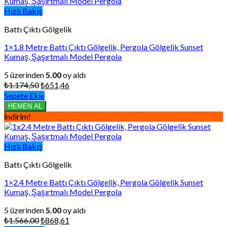
Hızlı Bakış
Battı Çıktı Gölgelik
1×1.8 Metre Battı Çıktı Gölgelik, Pergola Gölgelik Sunset
Kumaş, Şaşırtmalı Model Pergola
5 üzerinden
5.00
oy aldı
Orijinal
Şu
₺
1.174,50
₺
651,46
fiyat:
andaki
Sepete Ekle
₺1.174,50.
fiyat:
HEMEN AL
₺651,46.
İndirim!
Hızlı Bakış
Battı Çıktı Gölgelik
1×2.4 Metre Battı Çıktı Gölgelik, Pergola Gölgelik Sunset
Kumaş, Şaşırtmalı Model Pergola
5 üzerinden
5.00
oy aldı
Orijinal
Şu
₺
1.566,00
₺
868,61