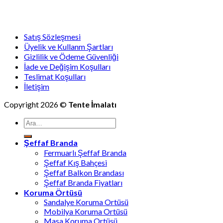
Satış Sözleşmesi
Üyelik ve Kullanm Şartları
Gizlilik ve Ödeme Güvenliği
İade ve Değişim Koşulları
Teslimat Koşulları
İletişim
Copyright 2026 ©
Tente İmalatı
Ara:
Şeffaf Branda
Fermuarlı Şeffaf Branda
Şeffaf Kış Bahçesi
Şeffaf Balkon Brandası
Şeffaf Branda Fiyatları
Koruma Örtüsü
Sandalye Koruma Ortüsü
Mobilya Koruma Ortüsü
Masa Koruma Ortüsü