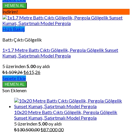
₺1.500,76.
fiyat:
HEMEN AL
₺832,42.
İndirim!
Hızlı Bakış
Battı Çıktı Gölgelik
1×1.7 Metre Battı Çıktı Gölgelik, Pergola Gölgelik Sunset
Kumaş, Şaşırtmalı Model Pergola
5 üzerinden
5.00
oy aldı
Orijinal
Şu
₺
1.109,26
₺
615,26
fiyat:
andaki
Sepete Ekle
₺1.109,26.
fiyat:
HEMEN AL
₺615,26.
Son Eklenen
10x20 Metre Battı Çıktı Gölgelik, Pergola Gölgelik
Sunset Kumaş, Şaşırtmalı Model Pergola
5 üzerinden
5.00
oy aldı
Orijinal
Şu
₺
130.500,00
₺
87.000,00