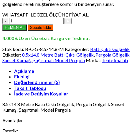
gölgelendirerek müşterilere konforlu bir deneyim sunar.
WHATSAPP İLE ÖZEL ÖLÇÜNE FİYAT AL.
8.5x14.8
Metre
HEMEN AL
Sepete Ekle
Battı
Çıktı
4.000 ₺ Üzeri Ücretsiz Kargo ve Teslimat
Gölgelik,
Pergola
Stok kodu:
B-C-G-8.5x14.8-M
Kategoriler:
Battı Çıktı Gölgelik
Gölgelik
Etiketler:
8.5x14.8 Metre Battı Çıktı Gölgelik
,
Pergola Gölgelik
Sunset
Sunset Kumaş
,
Şaşırtmalı Model Pergola
Marka:
Tente İmalatı
Kumaş,
Şaşırtmalı
Açıklama
Ek bilgi
Model
Değerlendirmeler (3)
Pergola
adet
Taksit Tablosu
İade ve Değişim Koşulları
8.5×14.8 Metre Battı Çıktı Gölgelik, Pergola Gölgelik Sunset
Kumaş, Şaşırtmalı Model Pergola
Avantajlar
Estetik: