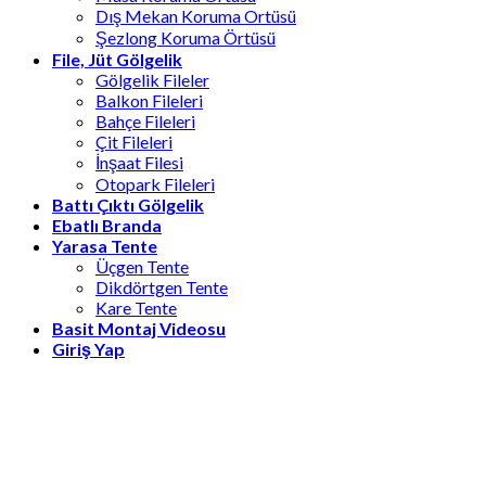
Dış Mekan Koruma Ortüsü
Şezlong Koruma Örtüsü
File, Jüt Gölgelik
Gölgelik Fileler
Balkon Fileleri
Bahçe Fileleri
Çit Fileleri
İnşaat Filesi
Otopark Fileleri
Battı Çıktı Gölgelik
Ebatlı Branda
Yarasa Tente
Üçgen Tente
Dikdörtgen Tente
Kare Tente
Basit Montaj Videosu
Giriş Yap