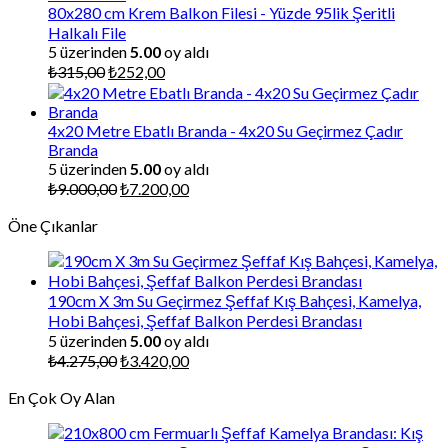
₺225,00.
80x280 cm Krem Balkon Filesi - Yüzde 95lik Şeritli
Halkalı File
5 üzerinden
5.00
oy aldı
Orijinal
Şu
₺
315,00
₺
252,00
fiyat:
andaki
₺315,00.
fiyat:
₺252,00.
4x20 Metre Ebatlı Branda - 4x20 Su Geçirmez Çadır
Branda
5 üzerinden
5.00
oy aldı
Orijinal
Şu
₺
9.000,00
₺
7.200,00
fiyat:
andaki
Öne Çıkanlar
₺9.000,00.
fiyat:
₺7.200,00.
190cm X 3m Su Geçirmez Şeffaf Kış Bahçesi, Kamelya,
Hobi Bahçesi, Şeffaf Balkon Perdesi Brandası
5 üzerinden
5.00
oy aldı
Orijinal
Şu
₺
4.275,00
₺
3.420,00
fiyat:
andaki
En Çok Oy Alan
₺4.275,00.
fiyat:
₺3.420,00.