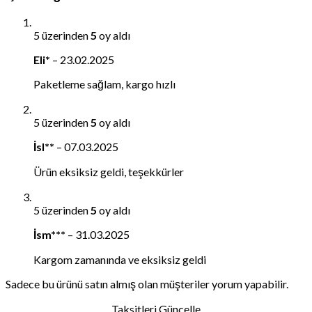
5 üzerinden
5
oy aldı
Eli*
–
23.02.2025
Paketleme sağlam, kargo hızlı
5 üzerinden
5
oy aldı
İsl**
–
07.03.2025
Ürün eksiksiz geldi, teşekkürler
5 üzerinden
5
oy aldı
İsm***
–
31.03.2025
Kargom zamanında ve eksiksiz geldi
Sadece bu ürünü satın almış olan müşteriler yorum yapabilir.
Taksitleri Güncelle