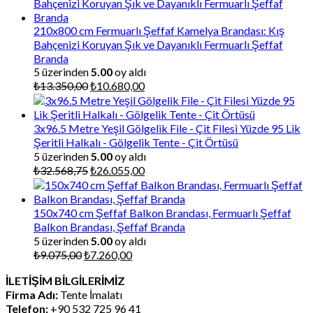
210x800 cm Fermuarlı Şeffaf Kamelya Brandası: Kış
Bahçenizi Koruyan Şık ve Dayanıklı Fermuarlı Şeffaf
Branda
5 üzerinden
5.00
oy aldı
Orijinal
Şu
₺
13.350,00
₺
10.680,00
fiyat:
andaki
₺13.350,00.
fiyat:
₺10.680,00.
3x96.5 Metre Yeşil Gölgelik File - Çit Filesi Yüzde 95 Lik
Şeritli Halkalı - Gölgelik Tente - Çit Örtüsü
5 üzerinden
5.00
oy aldı
Orijinal
Şu
₺
32.568,75
₺
26.055,00
fiyat:
andaki
₺32.568,75.
fiyat:
₺26.055,00.
150x740 cm Şeffaf Balkon Brandası, Fermuarlı Şeffaf
Balkon Brandası, Şeffaf Branda
5 üzerinden
5.00
oy aldı
Orijinal
Şu
₺
9.075,00
₺
7.260,00
fiyat:
andaki
İLETİŞİM BİLGİLERİMİZ
₺9.075,00.
fiyat:
Firma Adı:
Tente İmalatı
₺7.260,00.
Telefon:
+90 532 725 96 41