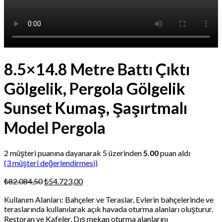
8.5×14.8 Metre Battı Çıktı
Gölgelik, Pergola Gölgelik
Sunset Kumaş, Şaşırtmalı
Model Pergola
2
müşteri puanına dayanarak 5 üzerinden
5.00
puan aldı
(
3
müşteri değerlendirmesi)
Orijinal
Şu
₺
82.084,50
₺
54.723,00
fiyat:
andaki
Kullanım Alanları: Bahçeler ve Teraslar, Evlerin bahçelerinde ve
₺82.084,50.
fiyat:
teraslarında kullanılarak açık havada oturma alanları oluşturur.
₺54.723,00.
Restoran ve Kafeler, Dış mekan oturma alanlarını