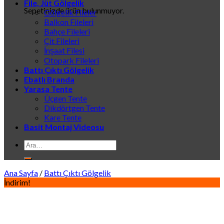
File, Jüt Gölgelik
Sepetinizde ürün bulunmuyor.
Gölgelik Fileler
Balkon Fileleri
Bahçe Fileleri
Çit Fileleri
İnşaat Filesi
Otopark Fileleri
Battı Çıktı Gölgelik
Ebatlı Branda
Yarasa Tente
Üçgen Tente
Dikdörtgen Tente
Kare Tente
Basit Montaj Videosu
Ara:
Ana Sayfa
/
Battı Çıktı Gölgelik
İndirim!