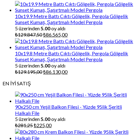
fiyat:
andaki
₺130.500,00.
fiyat:
₺87.000,00.
10x19.9 Metre Battı Çıktı Gölgelik, Pergola Gölgelik
Sunset Kumaş, Şaşırtmalı Model Pergola
5 üzerinden
5.00
oy aldı
Orijinal
Şu
₺
129.847,50
₺
86.565,00
fiyat:
andaki
₺129.847,50.
fiyat:
₺86.565,00.
10x19.8 Metre Battı Çıktı Gölgelik, Pergola Gölgelik
Sunset Kumaş, Şaşırtmalı Model Pergola
5 üzerinden
5.00
oy aldı
Orijinal
Şu
₺
129.195,00
₺
86.130,00
fiyat:
andaki
EN İYİ SATIŞ
₺129.195,00.
fiyat:
₺86.130,00.
90x250 cm Yeşil Balkon Filesi - Yüzde 95lik Şeritli
Halkalı File
5 üzerinden
5.00
oy aldı
Orijinal
Şu
₺
281,25
₺
225,00
fiyat:
andaki
₺281,25.
fiyat: