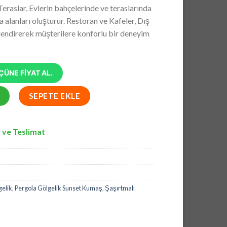
andaki
Teraslar, Evlerin bahçelerinde ve teraslarında
0,37.
fiyat:
 alanları oluşturur. Restoran ve Kafeler, Dış
₺14.420,26.
lendirerek müşterilere konforlu bir deneyim
ÜNE FİYAT AL.
elik, Pergola Gölgelik Sunset Kumaş, Şaşırtmalı Model Pergola adet
SEPETE EKLE
 ve Teslimat
gelik
,
Pergola Gölgelik Sunset Kumaş
,
Şaşırtmalı