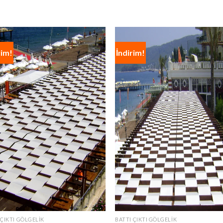
rim!
İndirim!
 ÇIKTI GÖLGELIK
BATTI ÇIKTI GÖLGELIK