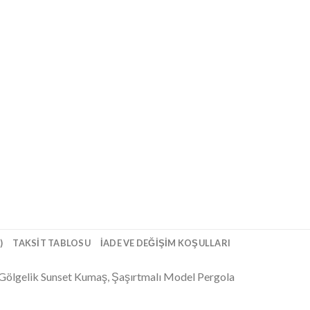
)
TAKSIT TABLOSU
İADE VE DEĞIŞIM KOŞULLARI
a Gölgelik Sunset Kumaş, Şaşırtmalı Model Pergola