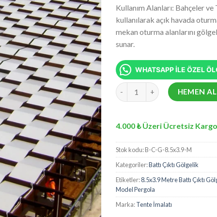
fiyat:
5 üzerinden
Kullanım Alanları: Bahçeler ve 
₺21.63
5.00
puan
kullanılarak açık havada oturma
aldı
mekan oturma alanlarını gölge
sunar.
WHATSAPP İLE ÖZEL ÖLÇ
8.5x3.9 Metre Battı Çıktı Gölg
HEMEN AL
4.000 ₺ Üzeri Ücretsiz Kargo
Stok kodu:
B-C-G-8.5x3.9-M
Kategoriler:
Battı Çıktı Gölgelik
Etiketler:
8.5x3.9 Metre Battı Çıktı Göl
Model Pergola
Marka:
Tente İmalatı