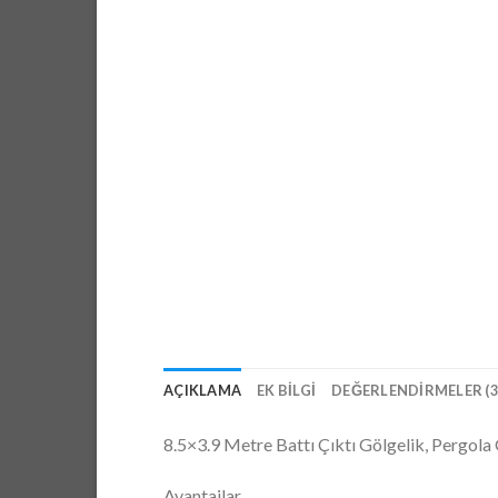
AÇIKLAMA
EK BILGI
DEĞERLENDIRMELER (3
8.5×3.9 Metre Battı Çıktı Gölgelik, Pergol
Avantajlar