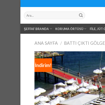
Skip
to
Ara:
content
ŞEFFAF BRANDA
KORUMA ÖRTÜSÜ
FILE, JÜT
ANA SAYFA
/
BATTI ÇIKTI GÖLGE
İndirim!