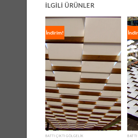
İLGILI ÜRÜNLER
İndirim!
İndi
BATTI ÇIKTI GÖLGELIK
BATTI