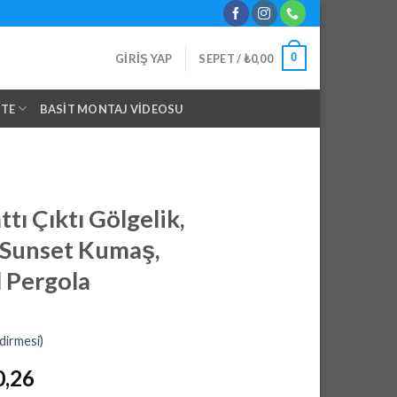
0
GIRIŞ YAP
SEPET /
₺
0,00
NTE
BASIT MONTAJ VIDEOSU
tı Çıktı Gölgelik,
 Sunset Kumaş,
 Pergola
dirmesi)
l
Şu
0,26