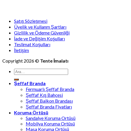
Satış Sözleşmesi
Üyelik ve Kullanm Şartları
Gizlilik ve Ödeme Güvenliği
İade ve Değişim Koşulları
Teslimat Koşulları
İletişim
Copyright 2026 ©
Tente İmalatı
Ara:
Şeffaf Branda
Fermuarlı Şeffaf Branda
Şeffaf Kış Bahçesi
Şeffaf Balkon Brandası
Şeffaf Branda Fiyatları
Koruma Örtüsü
Sandalye Koruma Ortüsü
Mobilya Koruma Ortüsü
Masa Koruma Ortüsü