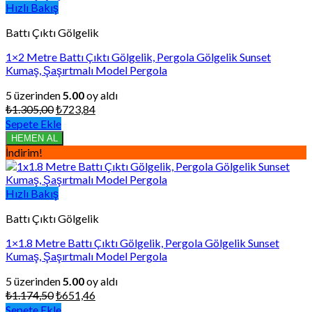
Hızlı Bakış
Battı Çıktı Gölgelik
1×2 Metre Battı Çıktı Gölgelik, Pergola Gölgelik Sunset
Kumaş, Şaşırtmalı Model Pergola
5 üzerinden
5.00
oy aldı
Orijinal
Şu
₺
1.305,00
₺
723,84
fiyat:
andaki
Sepete Ekle
₺1.305,00.
fiyat:
HEMEN AL
₺723,84.
İndirim!
Hızlı Bakış
Battı Çıktı Gölgelik
1×1.8 Metre Battı Çıktı Gölgelik, Pergola Gölgelik Sunset
Kumaş, Şaşırtmalı Model Pergola
5 üzerinden
5.00
oy aldı
Orijinal
Şu
₺
1.174,50
₺
651,46
fiyat:
andaki
Sepete Ekle