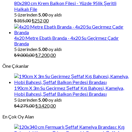
₺225,00.
80x280 cm Krem Balkon Filesi - Yüzde 95lik Şeritli
Halkalı File
5 üzerinden
5.00
oy aldı
Orijinal
Şu
₺
315,00
₺
252,00
fiyat:
andaki
₺315,00.
fiyat:
₺252,00.
4x20 Metre Ebatlı Branda - 4x20 Su Geçirmez Çadır
Branda
5 üzerinden
5.00
oy aldı
Orijinal
Şu
₺
9.000,00
₺
7.200,00
fiyat:
andaki
Öne Çıkanlar
₺9.000,00.
fiyat:
₺7.200,00.
190cm X 3m Su Geçirmez Şeffaf Kış Bahçesi, Kamelya,
Hobi Bahçesi, Şeffaf Balkon Perdesi Brandası
5 üzerinden
5.00
oy aldı
Orijinal
Şu
₺
4.275,00
₺
3.420,00
fiyat:
andaki
En Çok Oy Alan
₺4.275,00.
fiyat:
₺3.420,00.