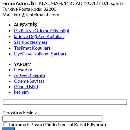
Firma Adres:
İSTİKLAL MAH. 113 CAD. NO:127 D.1 Isparta
Türkiye Posta kodu: 32200
Mail:
info@tenteimalati.com
ALIŞVERİŞ
Gizlilik ve Ödeme Güvenliği
İade ve Değişim Koşulları
Satış Sözleşmesi
Teslimat Koşulları
Üyelik ve Kullanm Şartları
YARDIM
Hesabım
Alışveriş Sepeti
Ödeme Sayfası
Güncel Bilgi
İletişim
E-posta adresiniz
Tarafıma E Posta Gönderilmesini Kabul Ediyorum