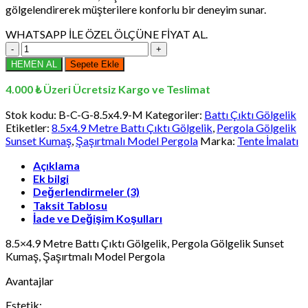
gölgelendirerek müşterilere konforlu bir deneyim sunar.
WHATSAPP İLE ÖZEL ÖLÇÜNE FİYAT AL.
8.5x4.9
Metre
HEMEN AL
Sepete Ekle
Battı
Çıktı
4.000 ₺ Üzeri Ücretsiz Kargo ve Teslimat
Gölgelik,
Pergola
Stok kodu:
B-C-G-8.5x4.9-M
Kategoriler:
Battı Çıktı Gölgelik
Gölgelik
Etiketler:
8.5x4.9 Metre Battı Çıktı Gölgelik
,
Pergola Gölgelik
Sunset
Sunset Kumaş
,
Şaşırtmalı Model Pergola
Marka:
Tente İmalatı
Kumaş,
Şaşırtmalı
Açıklama
Ek bilgi
Model
Değerlendirmeler (3)
Pergola
adet
Taksit Tablosu
İade ve Değişim Koşulları
8.5×4.9 Metre Battı Çıktı Gölgelik, Pergola Gölgelik Sunset
Kumaş, Şaşırtmalı Model Pergola
Avantajlar
Estetik: