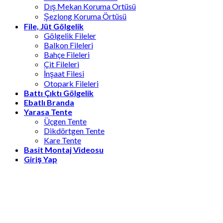
Dış Mekan Koruma Ortüsü
Şezlong Koruma Örtüsü
File, Jüt Gölgelik
Gölgelik Fileler
Balkon Fileleri
Bahçe Fileleri
Çit Fileleri
İnşaat Filesi
Otopark Fileleri
Battı Çıktı Gölgelik
Ebatlı Branda
Yarasa Tente
Üçgen Tente
Dikdörtgen Tente
Kare Tente
Basit Montaj Videosu
Giriş Yap