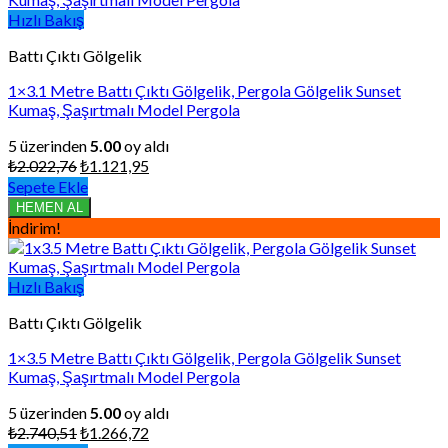
Hızlı Bakış
Battı Çıktı Gölgelik
1×3.1 Metre Battı Çıktı Gölgelik, Pergola Gölgelik Sunset
Kumaş, Şaşırtmalı Model Pergola
5 üzerinden
5.00
oy aldı
Orijinal
Şu
₺
2.022,76
₺
1.121,95
fiyat:
andaki
Sepete Ekle
₺2.022,76.
fiyat:
HEMEN AL
₺1.121,95.
İndirim!
Hızlı Bakış
Battı Çıktı Gölgelik
1×3.5 Metre Battı Çıktı Gölgelik, Pergola Gölgelik Sunset
Kumaş, Şaşırtmalı Model Pergola
5 üzerinden
5.00
oy aldı
Orijinal
Şu
₺
2.740,51
₺
1.266,72