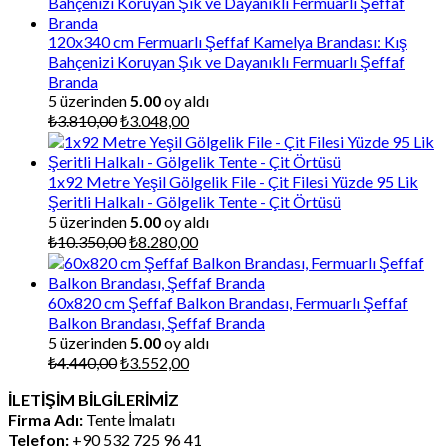
120x340 cm Fermuarlı Şeffaf Kamelya Brandası: Kış
Bahçenizi Koruyan Şık ve Dayanıklı Fermuarlı Şeffaf
Branda
5 üzerinden
5.00
oy aldı
Orijinal
Şu
₺
3.810,00
₺
3.048,00
fiyat:
andaki
₺3.810,00.
fiyat:
₺3.048,00.
1x92 Metre Yeşil Gölgelik File - Çit Filesi Yüzde 95 Lik
Şeritli Halkalı - Gölgelik Tente - Çit Örtüsü
5 üzerinden
5.00
oy aldı
Orijinal
Şu
₺
10.350,00
₺
8.280,00
fiyat:
andaki
₺10.350,00.
fiyat:
₺8.280,00.
60x820 cm Şeffaf Balkon Brandası, Fermuarlı Şeffaf
Balkon Brandası, Şeffaf Branda
5 üzerinden
5.00
oy aldı
Orijinal
Şu
₺
4.440,00
₺
3.552,00
fiyat:
andaki
İLETİŞİM BİLGİLERİMİZ
₺4.440,00.
fiyat:
Firma Adı:
Tente İmalatı
₺3.552,00.
Telefon:
+90 532 725 96 41