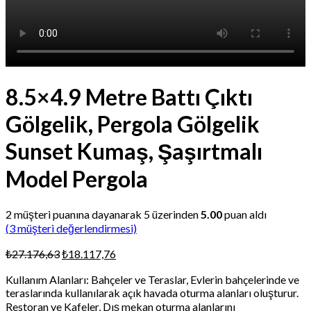
8.5×4.9 Metre Battı Çıktı
Gölgelik, Pergola Gölgelik
Sunset Kumaş, Şaşırtmalı
Model Pergola
2
müşteri puanına dayanarak 5 üzerinden
5.00
puan aldı
(
3
müşteri değerlendirmesi)
Orijinal
Şu
₺
27.176,63
₺
18.117,76
fiyat:
andaki
Kullanım Alanları: Bahçeler ve Teraslar, Evlerin bahçelerinde ve
₺27.176,63.
fiyat:
teraslarında kullanılarak açık havada oturma alanları oluşturur.
₺18.117,76.
Restoran ve Kafeler, Dış mekan oturma alanlarını