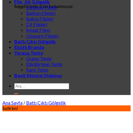
File, Jüt Gölgelik
Sepetinizde ürün bulunmuyor.
Gölgelik Fileler
Balkon Fileleri
Bahçe Fileleri
Çit Fileleri
İnşaat Filesi
Otopark Fileleri
Battı Çıktı Gölgelik
Ebatlı Branda
Yarasa Tente
Üçgen Tente
Dikdörtgen Tente
Kare Tente
Basit Montaj Videosu
Ara:
Ana Sayfa
/
Battı Çıktı Gölgelik
İndirim!