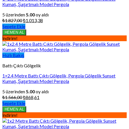
Kumaş, Şaşırtmalı Model Pergola
5 üzerinden
5.00
oy aldı
Orijinal
Şu
₺
1.827,00
₺
1.013,38
fiyat:
andaki
Sepete Ekle
₺1.827,00.
fiyat:
HEMEN AL
₺1.013,38.
İndirim!
Hızlı Bakış
Battı Çıktı Gölgelik
1×2.4 Metre Battı Çıktı Gölgelik, Pergola Gölgelik Sunset
Kumaş, Şaşırtmalı Model Pergola
5 üzerinden
5.00
oy aldı
Orijinal
Şu
₺
1.566,00
₺
868,61
fiyat:
andaki
Sepete Ekle
₺1.566,00.
fiyat:
HEMEN AL
₺868,61.
İndirim!