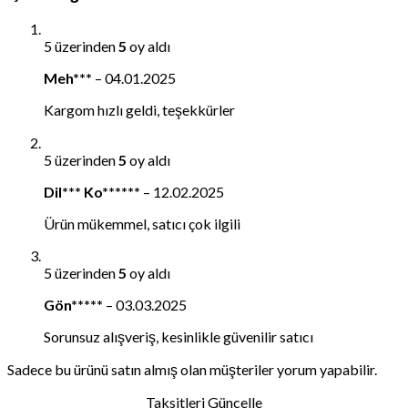
5 üzerinden
5
oy aldı
Meh***
–
04.01.2025
Kargom hızlı geldi, teşekkürler
5 üzerinden
5
oy aldı
Dil*** Ko******
–
12.02.2025
Ürün mükemmel, satıcı çok ilgili
5 üzerinden
5
oy aldı
Gön*****
–
03.03.2025
Sorunsuz alışveriş, kesinlikle güvenilir satıcı
Sadece bu ürünü satın almış olan müşteriler yorum yapabilir.
Taksitleri Güncelle