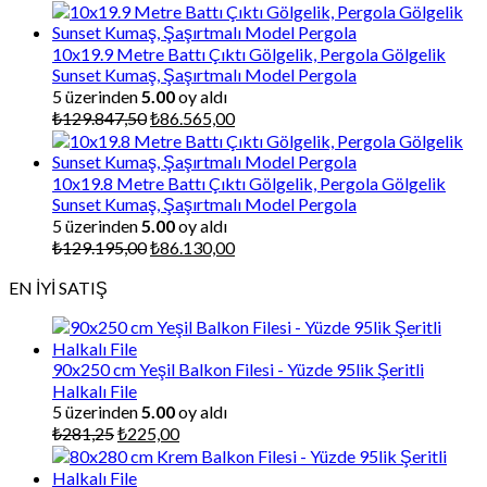
fiyat:
andaki
₺130.500,00.
fiyat:
₺87.000,00.
10x19.9 Metre Battı Çıktı Gölgelik, Pergola Gölgelik
Sunset Kumaş, Şaşırtmalı Model Pergola
5 üzerinden
5.00
oy aldı
Orijinal
Şu
₺
129.847,50
₺
86.565,00
fiyat:
andaki
₺129.847,50.
fiyat:
₺86.565,00.
10x19.8 Metre Battı Çıktı Gölgelik, Pergola Gölgelik
Sunset Kumaş, Şaşırtmalı Model Pergola
5 üzerinden
5.00
oy aldı
Orijinal
Şu
₺
129.195,00
₺
86.130,00
fiyat:
andaki
EN İYİ SATIŞ
₺129.195,00.
fiyat:
₺86.130,00.
90x250 cm Yeşil Balkon Filesi - Yüzde 95lik Şeritli
Halkalı File
5 üzerinden
5.00
oy aldı
Orijinal
Şu
₺
281,25
₺
225,00
fiyat:
andaki
₺281,25.
fiyat: