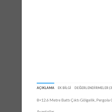
AÇIKLAMA
EK BILGI
DEĞERLENDIRMELER (3
8×12.6 Metre Battı Çıktı Gölgelik, Pergola
Avantajlar