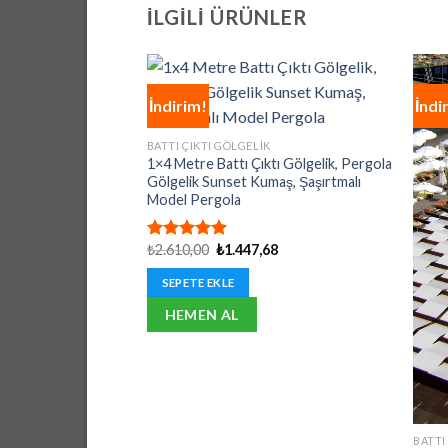
İLGILI ÜRÜNLER
İndirim!
İndi
BATTI ÇIKTI GÖLGELIK
1×4 Metre Battı Çıktı Gölgelik, Pergola
Gölgelik Sunset Kumaş, Şaşırtmalı
Model Pergola
Orijinal
Şu
₺
2.610,00
₺
1.447,68
5 üzerinden
fiyat:
andaki
5.00
oy
₺2.610,00.
fiyat:
aldı
SEPETE EKLE
₺1.447,68.
HEMEN AL
BATTI