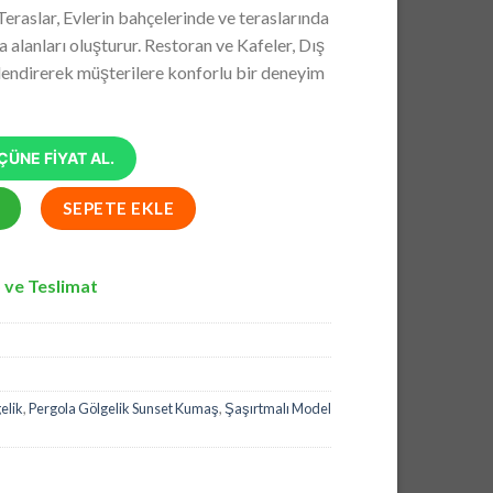
andaki
Teraslar, Evlerin bahçelerinde ve teraslarında
2,00.
fiyat:
 alanları oluşturur. Restoran ve Kafeler, Dış
₺43.848,00.
lendirerek müşterilere konforlu bir deneyim
ÜNE FİYAT AL.
lik, Pergola Gölgelik Sunset Kumaş, Şaşırtmalı Model Pergola adet
SEPETE EKLE
 ve Teslimat
elik
,
Pergola Gölgelik Sunset Kumaş
,
Şaşırtmalı Model