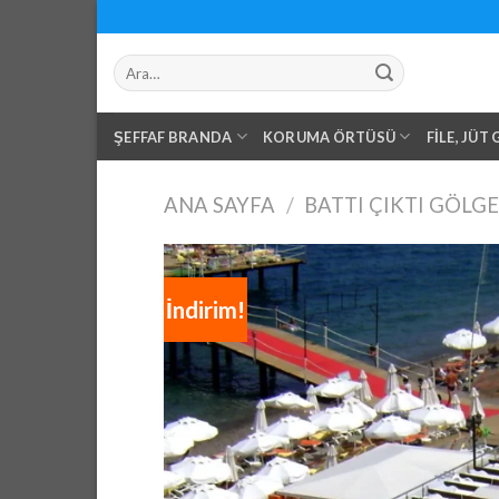
Skip
to
Ara:
content
ŞEFFAF BRANDA
KORUMA ÖRTÜSÜ
FILE, JÜT
ANA SAYFA
/
BATTI ÇIKTI GÖLGE
İndirim!