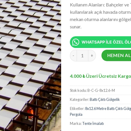
fiyat:
5 üzerinden
Kullanım Alanları: Bahçeler ve 
₺65.77
5.00
puan
kullanılarak açık havada oturma
aldı
mekan oturma alanlarını gölge
sunar.
WHATSAPP İLE ÖZEL ÖLÇ
8x12.6 Metre Battı Çıktı Gölge
HEMEN AL
4.000 ₺ Üzeri Ücretsiz Kargo
Stok kodu:
B-C-G-8x12.6-M
Kategoriler:
Battı Çıktı Gölgelik
Etiketler:
8x12.6 Metre Battı Çıktı Gölg
Pergola
Marka:
Tente İmalatı