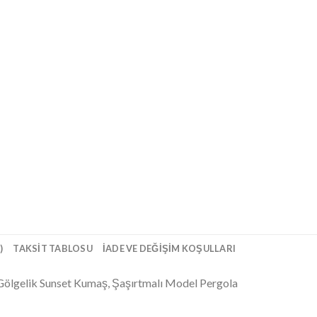
)
TAKSIT TABLOSU
İADE VE DEĞIŞIM KOŞULLARI
 Gölgelik Sunset Kumaş, Şaşırtmalı Model Pergola