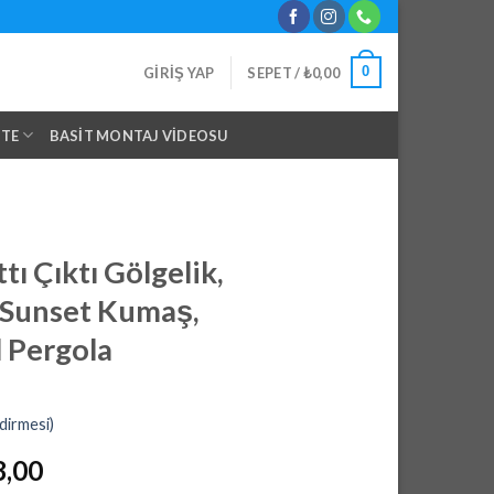
0
GIRIŞ YAP
SEPET /
₺
0,00
NTE
BASIT MONTAJ VIDEOSU
ı Çıktı Gölgelik,
 Sunset Kumaş,
 Pergola
dirmesi)
l
Şu
8,00