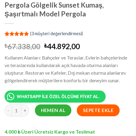
Pergola Gölgelik Sunset Kumaş,
Şaşırtmalı Model Pergola
(
3
müşteri değerlendirmesi)
2
müşteri
Orijinal
Şu
67.338,00
44.892,00
₺
₺
puanına
dayanarak
fiyat:
andaki
5 üzerinden
Kullanım Alanları: Bahçeler ve Teraslar, Evlerin bahçelerinde
₺67.338,00.
fiyat:
5.00
puan
ve teraslarında kullanılarak açık havada oturma alanları
aldı
₺44.892,00.
oluşturur. Restoran ve Kafeler, Dış mekan oturma alanlarını
gölgelendirerek müşterilere konforlu bir deneyim sunar.
WHATSAPP İLE ÖZEL ÖLÇÜNE FİYAT AL.
8x12.9 Metre Battı Çıktı Gölgelik, Pergola Gölgelik Sunset Kuma
HEMEN AL
SEPETE EKLE
4.000 ₺ Üzeri Ücretsiz Kargo ve Teslimat