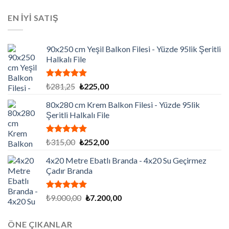
fiyat:
andaki
aldı
₺129.195,00.
fiyat:
EN İYİ SATIŞ
₺86.130,00.
90x250 cm Yeşil Balkon Filesi - Yüzde 95lik Şeritli
Halkalı File
5 üzerinden
Orijinal
Şu
₺
281,25
₺
225,00
5.00
oy
fiyat:
andaki
aldı
80x280 cm Krem Balkon Filesi - Yüzde 95lik
₺281,25.
fiyat:
Şeritli Halkalı File
₺225,00.
5 üzerinden
Orijinal
Şu
₺
315,00
₺
252,00
5.00
oy
fiyat:
andaki
aldı
4x20 Metre Ebatlı Branda - 4x20 Su Geçirmez
₺315,00.
fiyat:
Çadır Branda
₺252,00.
5 üzerinden
Orijinal
Şu
₺
9.000,00
₺
7.200,00
5.00
oy
fiyat:
andaki
aldı
₺9.000,00.
fiyat:
ÖNE ÇIKANLAR