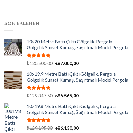
SON EKLENEN
10x20 Metre Battı Çıktı Gölgelik, Pergola
Gölgelik Sunset Kumaş, Şaşırtmalı Model Pergola
5 üzerinden
Orijinal
Şu
₺
130.500,00
₺
87.000,00
5.00
oy
fiyat:
andaki
aldı
10x19.9 Metre Battı Çıktı Gölgelik, Pergola
₺130.500,00.
fiyat:
Gölgelik Sunset Kumaş, Şaşırtmalı Model Pergola
₺87.000,00.
5 üzerinden
Orijinal
Şu
₺
129.847,50
₺
86.565,00
5.00
oy
fiyat:
andaki
aldı
10x19.8 Metre Battı Çıktı Gölgelik, Pergola
₺129.847,50.
fiyat:
Gölgelik Sunset Kumaş, Şaşırtmalı Model Pergola
₺86.565,00.
5 üzerinden
Orijinal
Şu
₺
129.195,00
₺
86.130,00
5.00
oy