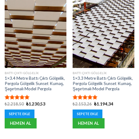
BATTI ÇIKTI GÖLGELIK
BATTI ÇIKTI GÖLGELIK
1×3.4 Metre Battı Çıktı Gölgelik,
1×3.3 Metre Battı Çıktı Gölgelik,
Pergola Gölgelik Sunset Kumaş,
Pergola Gölgelik Sunset Kumaş,
Şaşırtmalı Model Pergola
Şaşırtmalı Model Pergola
Orijinal
Şu
Orijinal
Şu
₺
2.218,50
₺
1.230,53
₺
2.153,26
₺
1.194,34
5 üzerinden
5 üzerinden
fiyat:
andaki
fiyat:
andaki
5.00
oy
5.00
oy
₺2.218,50.
fiyat:
₺2.153,26.
fiyat:
SEPETE EKLE
SEPETE EKLE
aldı
aldı
₺1.230,53.
₺1.194,34.
HEMEN AL
HEMEN AL