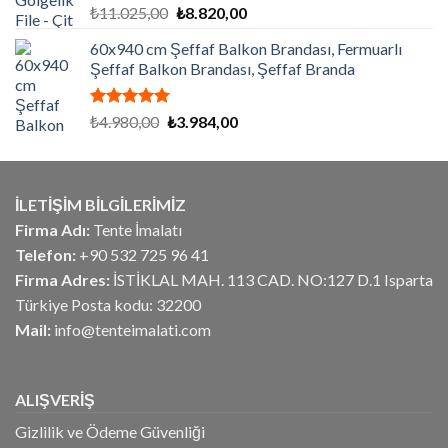
5 üzerinden
Orijinal
Şu
₺
11.025,00
₺
8.820,00
5.00
oy
fiyat:
andaki
aldı
60x940 cm Şeffaf Balkon Brandası, Fermuarlı
₺11.025,00.
fiyat:
Şeffaf Balkon Brandası, Şeffaf Branda
₺8.820,00.
5 üzerinden
Orijinal
Şu
₺
4.980,00
₺
3.984,00
5.00
oy
fiyat:
andaki
aldı
₺4.980,00.
fiyat:
₺3.984,00.
İLETİŞİM BİLGİLERİMİZ
Firma Adı:
Tente İmalatı
Telefon:
+90 532 725 96 41
Firma Adres:
İSTİKLAL MAH. 113 CAD. NO:127 D.1 Isparta
Türkiye Posta kodu: 32200
Mail:
info@tenteimalati.com
ALIŞVERİŞ
Gizlilik ve Ödeme Güvenliği