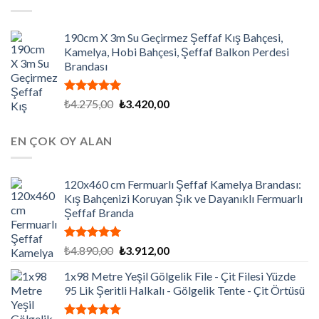
₺7.200,00.
190cm X 3m Su Geçirmez Şeffaf Kış Bahçesi,
Kamelya, Hobi Bahçesi, Şeffaf Balkon Perdesi
Brandası
5 üzerinden
Orijinal
Şu
₺
4.275,00
₺
3.420,00
5.00
oy
fiyat:
andaki
aldı
₺4.275,00.
fiyat:
EN ÇOK OY ALAN
₺3.420,00.
120x460 cm Fermuarlı Şeffaf Kamelya Brandası:
Kış Bahçenizi Koruyan Şık ve Dayanıklı Fermuarlı
Şeffaf Branda
5 üzerinden
Orijinal
Şu
₺
4.890,00
₺
3.912,00
5.00
oy
fiyat:
andaki
aldı
1x98 Metre Yeşil Gölgelik File - Çit Filesi Yüzde
₺4.890,00.
fiyat:
95 Lik Şeritli Halkalı - Gölgelik Tente - Çit Örtüsü
₺3.912,00.