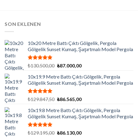
SON EKLENEN
10x20 Metre Battı Çıktı Gölgelik, Pergola
Gölgelik Sunset Kumaş, Şaşırtmalı Model Pergola
5 üzerinden
Orijinal
Şu
₺
130.500,00
₺
87.000,00
5.00
oy
fiyat:
andaki
aldı
10x19.9 Metre Battı Çıktı Gölgelik, Pergola
₺130.500,00.
fiyat:
Gölgelik Sunset Kumaş, Şaşırtmalı Model Pergola
₺87.000,00.
5 üzerinden
Orijinal
Şu
₺
129.847,50
₺
86.565,00
5.00
oy
fiyat:
andaki
aldı
10x19.8 Metre Battı Çıktı Gölgelik, Pergola
₺129.847,50.
fiyat:
Gölgelik Sunset Kumaş, Şaşırtmalı Model Pergola
₺86.565,00.
5 üzerinden
Orijinal
Şu
₺
129.195,00
₺
86.130,00
5.00
oy