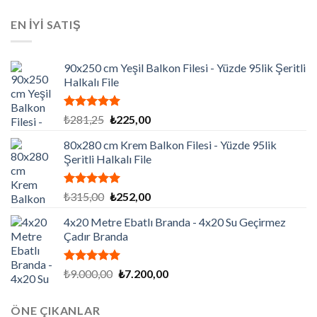
fiyat:
andaki
aldı
₺129.195,00.
fiyat:
EN İYİ SATIŞ
₺86.130,00.
90x250 cm Yeşil Balkon Filesi - Yüzde 95lik Şeritli
Halkalı File
5 üzerinden
Orijinal
Şu
₺
281,25
₺
225,00
5.00
oy
fiyat:
andaki
aldı
80x280 cm Krem Balkon Filesi - Yüzde 95lik
₺281,25.
fiyat:
Şeritli Halkalı File
₺225,00.
5 üzerinden
Orijinal
Şu
₺
315,00
₺
252,00
5.00
oy
fiyat:
andaki
aldı
4x20 Metre Ebatlı Branda - 4x20 Su Geçirmez
₺315,00.
fiyat:
Çadır Branda
₺252,00.
5 üzerinden
Orijinal
Şu
₺
9.000,00
₺
7.200,00
5.00
oy
fiyat:
andaki
aldı
₺9.000,00.
fiyat:
ÖNE ÇIKANLAR