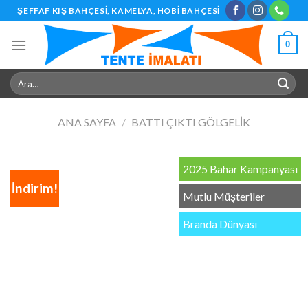
Skip
ŞEFFAF KIŞ BAHÇESI, KAMELYA, HOBI BAHÇESI
to
content
0
Ara:
ANA SAYFA
/
BATTI ÇIKTI GÖLGELIK
2025 Bahar Kampanyası
İndirim!
Mutlu Müşteriler
Branda Dünyası