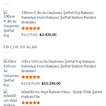
₺7.200,00.
190cm X 3m Su Geçirmez Şeffaf Kış Bahçesi,
Kamelya, Hobi Bahçesi, Şeffaf Balkon Perdesi
Brandası
5 üzerinden
Orijinal
Şu
₺
4.275,00
₺
3.420,00
5.00
oy
fiyat:
andaki
aldı
₺4.275,00.
fiyat:
EN ÇOK OY ALAN
₺3.420,00.
330 x 520 cm Su Geçirmez Şeffaf Kış Bahçesi,
Kamelya, Hobi Bahçesi, Şeffaf Balkon Perdesi
Brandası
5 üzerinden
Orijinal
Şu
₺
12.870,00
₺
10.296,00
5.00
oy
fiyat:
andaki
aldı
60x600 cm Yeşil Balkon Filesi - Yüzde 95lik Şeritli
₺12.870,00.
fiyat:
Halkalı File
₺10.296,00.