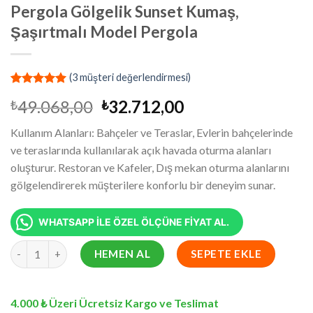
Pergola Gölgelik Sunset Kumaş,
Şaşırtmalı Model Pergola
(
3
müşteri değerlendirmesi)
2
müşteri
Orijinal
Şu
49.068,00
32.712,00
₺
₺
puanına
dayanarak
fiyat:
andaki
5 üzerinden
Kullanım Alanları: Bahçeler ve Teraslar, Evlerin bahçelerinde
₺49.068,00.
fiyat:
5.00
puan
ve teraslarında kullanılarak açık havada oturma alanları
aldı
₺32.712,00.
oluşturur. Restoran ve Kafeler, Dış mekan oturma alanlarını
gölgelendirerek müşterilere konforlu bir deneyim sunar.
WHATSAPP İLE ÖZEL ÖLÇÜNE FİYAT AL.
8x9.4 Metre Battı Çıktı Gölgelik, Pergola Gölgelik Sunset Kumaş
HEMEN AL
SEPETE EKLE
4.000 ₺ Üzeri Ücretsiz Kargo ve Teslimat