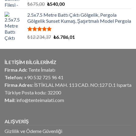
5 üzerinden
Orijinal
Şu
₺
675,00
₺
540,00
5.00
oy
fiyat:
andaki
aldı
2.5x7.5 Metre Battı Çıktı Gölgelik, Pergola
₺675,00.
fiyat:
Gölgelik Sunset Kumaş, Şaşırtmalı Model Pergola
₺540,00.
5 üzerinden
Orijinal
Şu
₺
12.234,37
₺
6.786,01
5.00
oy
fiyat:
andaki
aldı
₺12.234,37.
fiyat:
₺6.786,01.
İLETİŞİM BİLGİLERİMİZ
Firma Adı:
Tente İmalatı
Telefon:
+90 532 725 96 41
Firma Adres:
İSTİKLAL MAH. 113 CAD. NO:127 D.1 Isparta
Türkiye Posta kodu: 32200
Mail:
info@tenteimalati.com
ALIŞVERİŞ
Gizlilik ve Ödeme Güvenliği