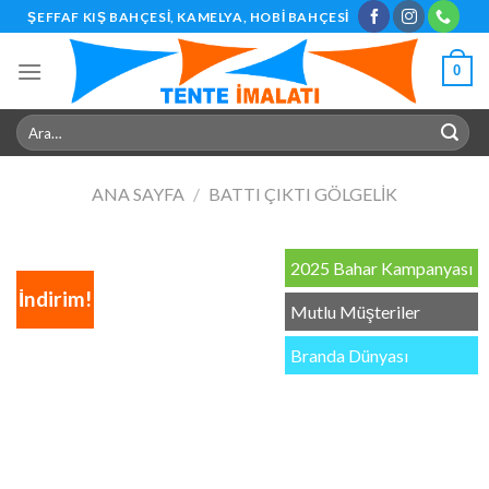
Skip
ŞEFFAF KIŞ BAHÇESI, KAMELYA, HOBI BAHÇESI
to
content
0
Ara:
ANA SAYFA
/
BATTI ÇIKTI GÖLGELIK
2025 Bahar Kampanyası
İndirim!
Mutlu Müşteriler
Branda Dünyası