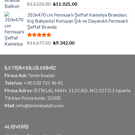
5 üzerinden
Orijinal
Şu
₺
13.125,00
₺
11.025,00
5.00
oy
fiyat:
andaki
aldı
310x470 cm Fermuarlı Şeffaf Kamelya Brandası:
₺13.125,00.
fiyat:
Kış Bahçenizi Koruyan Şık ve Dayanıklı Fermuarlı
₺11.025,00.
Şeffaf Branda
5 üzerinden
Orijinal
Şu
₺
11.677,50
₺
9.342,00
5.00
oy
fiyat:
andaki
aldı
₺11.677,50.
fiyat:
₺9.342,00.
İLETİŞİM BİLGİLERİMİZ
Firma Adı:
Tente İmalatı
Telefon:
+90 532 725 96 41
Firma Adres:
İSTİKLAL MAH. 113 CAD. NO:127 D.1 Isparta
Türkiye Posta kodu: 32200
Mail:
info@tenteimalati.com
ALIŞVERİŞ