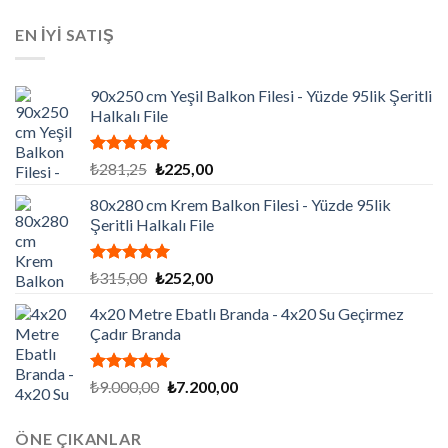
fiyat:
andaki
aldı
₺129.195,00.
fiyat:
EN İYİ SATIŞ
₺86.130,00.
90x250 cm Yeşil Balkon Filesi - Yüzde 95lik Şeritli
Halkalı File
5 üzerinden
Orijinal
Şu
₺
281,25
₺
225,00
5.00
oy
fiyat:
andaki
aldı
80x280 cm Krem Balkon Filesi - Yüzde 95lik
₺281,25.
fiyat:
Şeritli Halkalı File
₺225,00.
5 üzerinden
Orijinal
Şu
₺
315,00
₺
252,00
5.00
oy
fiyat:
andaki
aldı
4x20 Metre Ebatlı Branda - 4x20 Su Geçirmez
₺315,00.
fiyat:
Çadır Branda
₺252,00.
5 üzerinden
Orijinal
Şu
₺
9.000,00
₺
7.200,00
5.00
oy
fiyat:
andaki
aldı
₺9.000,00.
fiyat:
ÖNE ÇIKANLAR