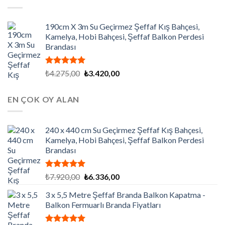
₺7.200,00.
190cm X 3m Su Geçirmez Şeffaf Kış Bahçesi,
Kamelya, Hobi Bahçesi, Şeffaf Balkon Perdesi
Brandası
5 üzerinden
Orijinal
Şu
₺
4.275,00
₺
3.420,00
5.00
oy
fiyat:
andaki
aldı
₺4.275,00.
fiyat:
EN ÇOK OY ALAN
₺3.420,00.
240 x 440 cm Su Geçirmez Şeffaf Kış Bahçesi,
Kamelya, Hobi Bahçesi, Şeffaf Balkon Perdesi
Brandası
5 üzerinden
Orijinal
Şu
₺
7.920,00
₺
6.336,00
5.00
oy
fiyat:
andaki
aldı
3 x 5,5 Metre Şeffaf Branda Balkon Kapatma -
₺7.920,00.
fiyat:
Balkon Fermuarlı Branda Fiyatları
₺6.336,00.