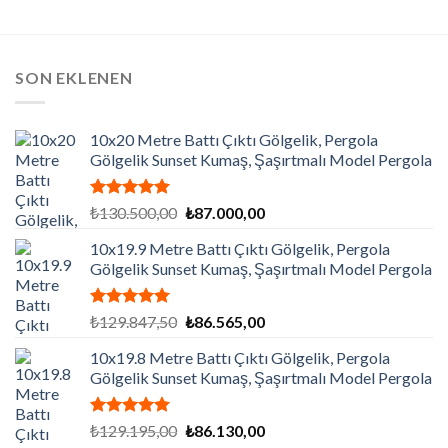
SON EKLENEN
10x20 Metre Battı Çıktı Gölgelik, Pergola
Gölgelik Sunset Kumaş, Şaşırtmalı Model Pergola
5 üzerinden
Orijinal
Şu
₺
130.500,00
₺
87.000,00
5.00
oy
fiyat:
andaki
aldı
10x19.9 Metre Battı Çıktı Gölgelik, Pergola
₺130.500,00.
fiyat:
Gölgelik Sunset Kumaş, Şaşırtmalı Model Pergola
₺87.000,00.
5 üzerinden
Orijinal
Şu
₺
129.847,50
₺
86.565,00
5.00
oy
fiyat:
andaki
aldı
10x19.8 Metre Battı Çıktı Gölgelik, Pergola
₺129.847,50.
fiyat:
Gölgelik Sunset Kumaş, Şaşırtmalı Model Pergola
₺86.565,00.
5 üzerinden
Orijinal
Şu
₺
129.195,00
₺
86.130,00
5.00
oy