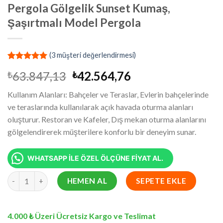
Pergola Gölgelik Sunset Kumaş,
Şaşırtmalı Model Pergola
(
3
müşteri değerlendirmesi)
2
müşteri
Orijinal
Şu
63.847,13
42.564,76
₺
₺
puanına
dayanarak
fiyat:
andaki
5 üzerinden
Kullanım Alanları: Bahçeler ve Teraslar, Evlerin bahçelerinde
₺63.847,13.
fiyat:
5.00
puan
ve teraslarında kullanılarak açık havada oturma alanları
aldı
₺42.564,76.
oluşturur. Restoran ve Kafeler, Dış mekan oturma alanlarını
gölgelendirerek müşterilere konforlu bir deneyim sunar.
WHATSAPP İLE ÖZEL ÖLÇÜNE FİYAT AL.
9.5x10.3 Metre Battı Çıktı Gölgelik, Pergola Gölgelik Sunset Ku
HEMEN AL
SEPETE EKLE
4.000 ₺ Üzeri Ücretsiz Kargo ve Teslimat