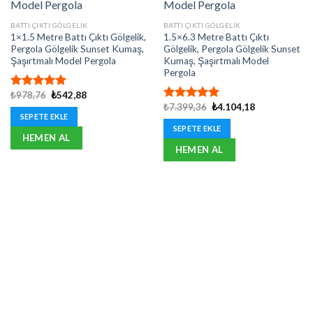
BATTI ÇIKTI GÖLGELIK
BATTI ÇIKTI GÖLGELIK
1×1.5 Metre Battı Çıktı Gölgelik,
1.5×6.3 Metre Battı Çıktı
Pergola Gölgelik Sunset Kumaş,
Gölgelik, Pergola Gölgelik Sunset
Şaşırtmalı Model Pergola
Kumaş, Şaşırtmalı Model
Pergola
Orijinal
Şu
₺
978,76
₺
542,88
5 üzerinden
fiyat:
andaki
Orijinal
Şu
₺
7.399,36
₺
4.104,18
5.00
oy
5 üzerinden
₺978,76.
fiyat:
fiyat:
andaki
SEPETE EKLE
aldı
5.00
oy
₺542,88.
₺7.399,36.
fiyat:
SEPETE EKLE
aldı
₺4.104,18.
HEMEN AL
HEMEN AL