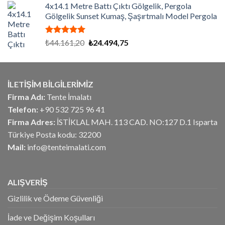
aldı
4x14.1 Metre Battı Çıktı Gölgelik, Pergola
₺21.532,50.
fiyat:
Gölgelik Sunset Kumaş, Şaşırtmalı Model Pergola
₺11.943,36.
5 üzerinden
Orijinal
Şu
₺
44.161,20
₺
24.494,75
5.00
oy
fiyat:
andaki
aldı
₺44.161,20.
fiyat:
₺24.494,75.
İLETİŞİM BİLGİLERİMİZ
Firma Adı:
Tente İmalatı
Telefon:
+90 532 725 96 41
Firma Adres:
İSTİKLAL MAH. 113 CAD. NO:127 D.1 Isparta
Türkiye Posta kodu: 32200
Mail:
info@tenteimalati.com
ALIŞVERİŞ
Gizlilik ve Ödeme Güvenliği
İade ve Değişim Koşulları