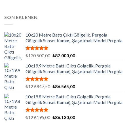
SON EKLENEN
10x20 Metre Battı Çıktı Gölgelik, Pergola
Gölgelik Sunset Kumaş, Şaşırtmalı Model Pergola
5 üzerinden
Orijinal
Şu
₺
130.500,00
₺
87.000,00
5.00
oy
fiyat:
andaki
aldı
10x19.9 Metre Battı Çıktı Gölgelik, Pergola
₺130.500,00.
fiyat:
Gölgelik Sunset Kumaş, Şaşırtmalı Model Pergola
₺87.000,00.
5 üzerinden
Orijinal
Şu
₺
129.847,50
₺
86.565,00
5.00
oy
fiyat:
andaki
aldı
10x19.8 Metre Battı Çıktı Gölgelik, Pergola
₺129.847,50.
fiyat:
Gölgelik Sunset Kumaş, Şaşırtmalı Model Pergola
₺86.565,00.
5 üzerinden
Orijinal
Şu
₺
129.195,00
₺
86.130,00
5.00
oy
fiyat:
andaki
aldı