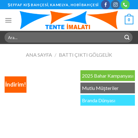
Skip
ŞEFFAF KIŞ BAHÇESI, KAMELYA, HOBI BAHÇESI
to
content
0
Ara:
ANA SAYFA
/
BATTI ÇIKTI GÖLGELIK
2025 Bahar Kampanyası
İndirim!
Mutlu Müşteriler
Branda Dünyası