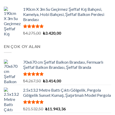
190cm X 3m Su Geçirmez Şeffaf Kış Bahçesi,
Kamelya, Hobi Bahçesi, Şeffaf Balkon Perdesi
Brandası
5 üzerinden
Orijinal
Şu
₺
4.275,00
₺
3.420,00
5.00
oy
fiyat:
andaki
aldı
₺4.275,00.
fiyat:
EN ÇOK OY ALAN
₺3.420,00.
70x670 cm Şeffaf Balkon Brandası, Fermuarlı
Şeffaf Balkon Brandası, Şeffaf Branda
5 üzerinden
Orijinal
Şu
₺
4.267,50
₺
3.414,00
5.00
oy
fiyat:
andaki
aldı
2.5x13.2 Metre Battı Çıktı Gölgelik, Pergola
₺4.267,50.
fiyat:
Gölgelik Sunset Kumaş, Şaşırtmalı Model Pergola
₺3.414,00.
5 üzerinden
Orijinal
Şu
₺
21.532,50
₺
11.943,36
5.00
oy
fiyat:
andaki