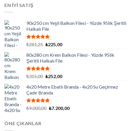
₺129.195,00.
fiyat:
EN İYİ SATIŞ
₺86.130,00.
90x250 cm Yeşil Balkon Filesi - Yüzde 95lik Şeritli
Halkalı File
5 üzerinden
Orijinal
Şu
₺
281,25
₺
225,00
5.00
oy
fiyat:
andaki
aldı
80x280 cm Krem Balkon Filesi - Yüzde 95lik
₺281,25.
fiyat:
Şeritli Halkalı File
₺225,00.
5 üzerinden
Orijinal
Şu
₺
315,00
₺
252,00
5.00
oy
fiyat:
andaki
aldı
4x20 Metre Ebatlı Branda - 4x20 Su Geçirmez
₺315,00.
fiyat:
Çadır Branda
₺252,00.
5 üzerinden
Orijinal
Şu
₺
9.000,00
₺
7.200,00
5.00
oy
fiyat:
andaki
aldı
₺9.000,00.
fiyat:
ÖNE ÇIKANLAR
₺7.200,00.