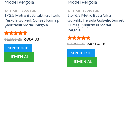
BATTI ÇIKTI GÖLGELIK
BATTI ÇIKTI GÖLGELIK
1×2.5 Metre Battı Çıktı Gölgelik,
1.5×6.3 Metre Battı Çıktı
Pergola Gölgelik Sunset Kumaş,
Gölgelik, Pergola Gölgelik Sunset
Şaşırtmalı Model Pergola
Kumaş, Şaşırtmalı Model
Pergola
Orijinal
Şu
₺
1.631,26
₺
904,80
5 üzerinden
fiyat:
andaki
Orijinal
Şu
₺
7.399,36
₺
4.104,18
5.00
oy
5 üzerinden
₺1.631,26.
fiyat:
fiyat:
andaki
SEPETE EKLE
aldı
5.00
oy
₺904,80.
₺7.399,36.
fiyat:
SEPETE EKLE
aldı
₺4.104,18.
HEMEN AL
HEMEN AL