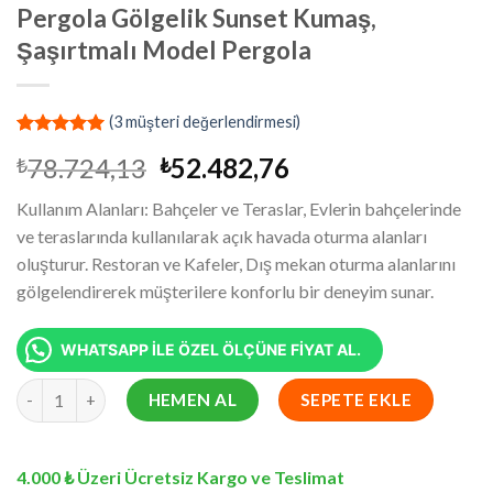
Pergola Gölgelik Sunset Kumaş,
Şaşırtmalı Model Pergola
(
3
müşteri değerlendirmesi)
2
müşteri
Orijinal
Şu
78.724,13
52.482,76
₺
₺
puanına
dayanarak
fiyat:
andaki
5 üzerinden
Kullanım Alanları: Bahçeler ve Teraslar, Evlerin bahçelerinde
₺78.724,13.
fiyat:
5.00
puan
ve teraslarında kullanılarak açık havada oturma alanları
aldı
₺52.482,76.
oluşturur. Restoran ve Kafeler, Dış mekan oturma alanlarını
gölgelendirerek müşterilere konforlu bir deneyim sunar.
WHATSAPP İLE ÖZEL ÖLÇÜNE FİYAT AL.
9.5x12.7 Metre Battı Çıktı Gölgelik, Pergola Gölgelik Sunset Ku
HEMEN AL
SEPETE EKLE
4.000 ₺ Üzeri Ücretsiz Kargo ve Teslimat