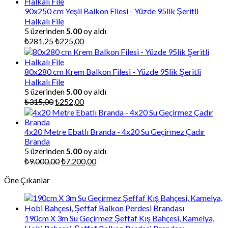
90x250 cm Yeşil Balkon Filesi - Yüzde 95lik Şeritli
Halkalı File
5 üzerinden
5.00
oy aldı
Orijinal
Şu
₺
281,25
₺
225,00
fiyat:
andaki
₺281,25.
fiyat:
₺225,00.
80x280 cm Krem Balkon Filesi - Yüzde 95lik Şeritli
Halkalı File
5 üzerinden
5.00
oy aldı
Orijinal
Şu
₺
315,00
₺
252,00
fiyat:
andaki
₺315,00.
fiyat:
₺252,00.
4x20 Metre Ebatlı Branda - 4x20 Su Geçirmez Çadır
Branda
5 üzerinden
5.00
oy aldı
Orijinal
Şu
₺
9.000,00
₺
7.200,00
fiyat:
andaki
Öne Çıkanlar
₺9.000,00.
fiyat:
₺7.200,00.
190cm X 3m Su Geçirmez Şeffaf Kış Bahçesi, Kamelya,