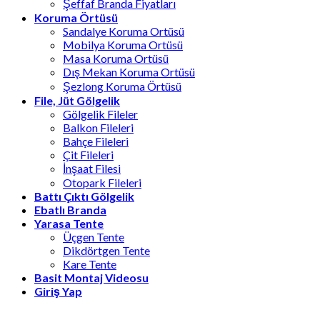
Şeffaf Branda Fiyatları
Koruma Örtüsü
Sandalye Koruma Ortüsü
Mobilya Koruma Ortüsü
Masa Koruma Ortüsü
Dış Mekan Koruma Ortüsü
Şezlong Koruma Örtüsü
File, Jüt Gölgelik
Gölgelik Fileler
Balkon Fileleri
Bahçe Fileleri
Çit Fileleri
İnşaat Filesi
Otopark Fileleri
Battı Çıktı Gölgelik
Ebatlı Branda
Yarasa Tente
Üçgen Tente
Dikdörtgen Tente
Kare Tente
Basit Montaj Videosu
Giriş Yap