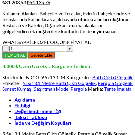
Orijinal
Şu
₺
81.203,63
₺
54.135,76
fiyat:
andaki
Kullanım Alanları: Bahçeler ve Teraslar, Evlerin bahçelerinde ve
₺81.203,63.
fiyat:
teraslarında kullanılarak açık havada oturma alanları oluşturur.
₺54.135,76.
Restoran ve Kafeler, Dış mekan oturma alanlarını
gölgelendirerek müşterilere konforlu bir deneyim sunar.
WHATSAPP İLE ÖZEL ÖLÇÜNE FİYAT AL.
9.5x13.1
Metre
HEMEN AL
Sepete Ekle
Battı
Çıktı
4.000 ₺ Üzeri Ücretsiz Kargo ve Teslimat
Gölgelik,
Pergola
Stok kodu:
B-C-G-9.5x13.1-M
Kategoriler:
Battı Çıktı Gölgelik
Gölgelik
Etiketler:
9.5x13.1 Metre Battı Çıktı Gölgelik
,
Pergola Gölgelik
Sunset
Sunset Kumaş
,
Şaşırtmalı Model Pergola
Marka:
Tente İmalatı
Kumaş,
Şaşırtmalı
Açıklama
Ek bilgi
Model
Değerlendirmeler (3)
Pergola
adet
Taksit Tablosu
İade ve Değişim Koşulları
9.5×13.1 Metre Battı Çıktı Gölgelik, Pergola Gölgelik Sunset