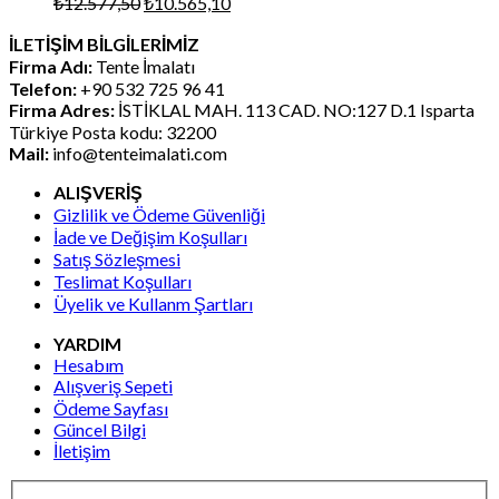
Orijinal
Şu
₺
12.577,50
₺
10.565,10
fiyat:
andaki
İLETİŞİM BİLGİLERİMİZ
₺12.577,50.
fiyat:
Firma Adı:
Tente İmalatı
₺10.565,10.
Telefon:
+90 532 725 96 41
Firma Adres:
İSTİKLAL MAH. 113 CAD. NO:127 D.1 Isparta
Türkiye Posta kodu: 32200
Mail:
info@tenteimalati.com
ALIŞVERİŞ
Gizlilik ve Ödeme Güvenliği
İade ve Değişim Koşulları
Satış Sözleşmesi
Teslimat Koşulları
Üyelik ve Kullanm Şartları
YARDIM
Hesabım
Alışveriş Sepeti
Ödeme Sayfası
Güncel Bilgi
İletişim