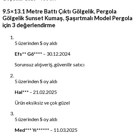
9.5×13.1 Metre Battı Çıktı Gölgelik, Pergola
Gölgelik Sunset Kumaş, Şaşırtmalı Model Pergola
için 3 değerlendirme
5 üzerinden
5
oy aldı
Efs** Gö****
–
30.12.2024
Sorunsuz alışveriş, güvenilir satıcı
5 üzerinden
5
oy aldı
Hal***
–
21.02.2025
Ürün eksiksiz ve çok güzel
5 üzerinden
5
oy aldı
Med*** Yı******
–
11.03.2025