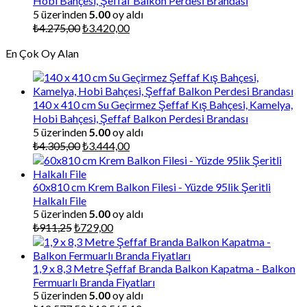
Hobi Bahçesi, Şeffaf Balkon Perdesi Brandası
5 üzerinden
5.00
oy aldı
Orijinal
Şu
₺
4.275,00
₺
3.420,00
fiyat:
andaki
En Çok Oy Alan
₺4.275,00.
fiyat:
₺3.420,00.
140 x 410 cm Su Geçirmez Şeffaf Kış Bahçesi, Kamelya,
Hobi Bahçesi, Şeffaf Balkon Perdesi Brandası
5 üzerinden
5.00
oy aldı
Orijinal
Şu
₺
4.305,00
₺
3.444,00
fiyat:
andaki
₺4.305,00.
fiyat:
₺3.444,00.
60x810 cm Krem Balkon Filesi - Yüzde 95lik Şeritli
Halkalı File
5 üzerinden
5.00
oy aldı
Orijinal
Şu
₺
911,25
₺
729,00
fiyat:
andaki
₺911,25.
fiyat:
₺729,00.
1,9 x 8,3 Metre Şeffaf Branda Balkon Kapatma - Balkon
Fermuarlı Branda Fiyatları
5 üzerinden
5.00
oy aldı