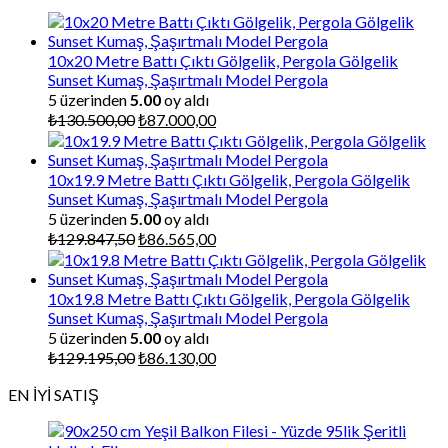
10x20 Metre Battı Çıktı Gölgelik, Pergola Gölgelik
Sunset Kumaş, Şaşırtmalı Model Pergola
5 üzerinden
5.00
oy aldı
Orijinal
Şu
₺
130.500,00
₺
87.000,00
fiyat:
andaki
₺130.500,00.
fiyat:
₺87.000,00.
10x19.9 Metre Battı Çıktı Gölgelik, Pergola Gölgelik
Sunset Kumaş, Şaşırtmalı Model Pergola
5 üzerinden
5.00
oy aldı
Orijinal
Şu
₺
129.847,50
₺
86.565,00
fiyat:
andaki
₺129.847,50.
fiyat:
₺86.565,00.
10x19.8 Metre Battı Çıktı Gölgelik, Pergola Gölgelik
Sunset Kumaş, Şaşırtmalı Model Pergola
5 üzerinden
5.00
oy aldı
Orijinal
Şu
₺
129.195,00
₺
86.130,00
fiyat:
andaki
EN İYİ SATIŞ
₺129.195,00.
fiyat:
₺86.130,00.