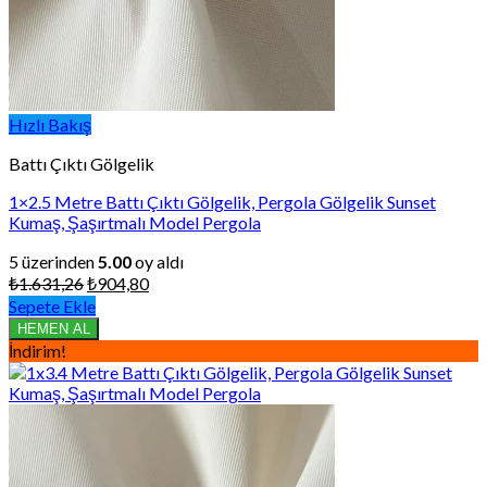
Hızlı Bakış
Battı Çıktı Gölgelik
1×2.5 Metre Battı Çıktı Gölgelik, Pergola Gölgelik Sunset
Kumaş, Şaşırtmalı Model Pergola
5 üzerinden
5.00
oy aldı
Orijinal
Şu
₺
1.631,26
₺
904,80
fiyat:
andaki
Sepete Ekle
₺1.631,26.
fiyat:
HEMEN AL
₺904,80.
İndirim!