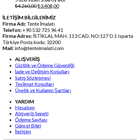
Orijinal
Şu
₺
4.260,00
₺
3.408,00
fiyat:
andaki
İLETİŞİM BİLGİLERİMİZ
₺4.260,00.
fiyat:
Firma Adı:
Tente İmalatı
₺3.408,00.
Telefon:
+90 532 725 96 41
Firma Adres:
İSTİKLAL MAH. 113 CAD. NO:127 D.1 Isparta
Türkiye Posta kodu: 32200
Mail:
info@tenteimalati.com
ALIŞVERİŞ
Gizlilik ve Ödeme Güvenliği
İade ve Değişim Koşulları
Satış Sözleşmesi
Teslimat Koşulları
Üyelik ve Kullanm Şartları
YARDIM
Hesabım
Alışveriş Sepeti
Ödeme Sayfası
Güncel Bilgi
İletişim