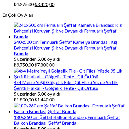
Orijinal
Şu
₺
4.275,00
₺
3.420,00
fiyat:
andaki
En Çok Oy Alan
₺4.275,00.
fiyat:
₺3.420,00.
240x500 cm Fermuarlı Şeffaf Kamelya Brandası: Kış
Bahçenizi Koruyan Şık ve Dayanıklı Fermuarlı Şeffaf
Branda
5 üzerinden
5.00
oy aldı
Orijinal
Şu
₺
9.750,00
₺
7.800,00
fiyat:
andaki
₺9.750,00.
fiyat:
₺7.800,00.
4x4 Metre Yeşil Gölgelik File - Çit Filesi Yüzde 95 Lik
Şeritli Halkalı - Gölgelik Tente - Çit Örtüsü
5 üzerinden
5.00
oy aldı
Orijinal
Şu
₺
1.800,00
₺
1.440,00
fiyat:
andaki
₺1.800,00.
fiyat:
₺1.440,00.
180x260 cm Şeffaf Balkon Brandası, Fermuarlı Şeffaf
Balkon Brandası, Şeffaf Branda
5 üzerinden
5.00
oy aldı