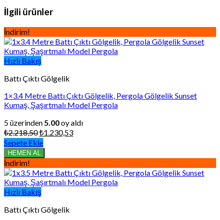
İlgili ürünler
İndirim!
Hızlı Bakış
Battı Çıktı Gölgelik
1×3.4 Metre Battı Çıktı Gölgelik, Pergola Gölgelik Sunset
Kumaş, Şaşırtmalı Model Pergola
5 üzerinden
5.00
oy aldı
Orijinal
Şu
₺
2.218,50
₺
1.230,53
fiyat:
andaki
Sepete Ekle
₺2.218,50.
fiyat:
HEMEN AL
₺1.230,53.
İndirim!
Hızlı Bakış
Battı Çıktı Gölgelik