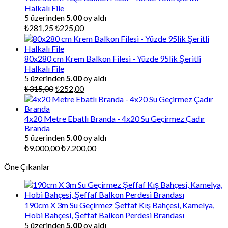
Halkalı File
5 üzerinden
5.00
oy aldı
Orijinal
Şu
₺
281,25
₺
225,00
fiyat:
andaki
₺281,25.
fiyat:
₺225,00.
80x280 cm Krem Balkon Filesi - Yüzde 95lik Şeritli
Halkalı File
5 üzerinden
5.00
oy aldı
Orijinal
Şu
₺
315,00
₺
252,00
fiyat:
andaki
₺315,00.
fiyat:
₺252,00.
4x20 Metre Ebatlı Branda - 4x20 Su Geçirmez Çadır
Branda
5 üzerinden
5.00
oy aldı
Orijinal
Şu
₺
9.000,00
₺
7.200,00
fiyat:
andaki
Öne Çıkanlar
₺9.000,00.
fiyat:
₺7.200,00.
190cm X 3m Su Geçirmez Şeffaf Kış Bahçesi, Kamelya,
Hobi Bahçesi, Şeffaf Balkon Perdesi Brandası
5 üzerinden
5.00
oy aldı