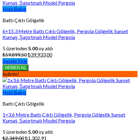
Hızlı Bakış
Battı Çıktı Gölgelik
6×15.3 Metre Battı Çıktı Gölgelik, Pergola Gölgelik Sunset
Kumaş, Şaşırtmalı Model Pergola
5 üzerinden
5.00
oy aldı
Orijinal
Şu
₺
59.899,50
₺
39.933,00
fiyat:
andaki
Sepete Ekle
₺59.899,50.
fiyat:
HEMEN AL
₺39.933,00.
İndirim!
Hızlı Bakış
Battı Çıktı Gölgelik
1×3.6 Metre Battı Çıktı Gölgelik, Pergola Gölgelik Sunset
Kumaş, Şaşırtmalı Model Pergola
5 üzerinden
5.00
oy aldı
Orijinal
Şu
₺
2.349,00
₺
1.302,91