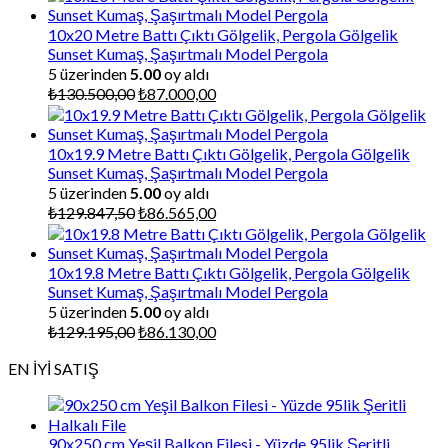
10x20 Metre Battı Çıktı Gölgelik, Pergola Gölgelik
Sunset Kumaş, Şaşırtmalı Model Pergola
5 üzerinden
5.00
oy aldı
Orijinal
Şu
₺
130.500,00
₺
87.000,00
fiyat:
andaki
₺130.500,00.
fiyat:
₺87.000,00.
10x19.9 Metre Battı Çıktı Gölgelik, Pergola Gölgelik
Sunset Kumaş, Şaşırtmalı Model Pergola
5 üzerinden
5.00
oy aldı
Orijinal
Şu
₺
129.847,50
₺
86.565,00
fiyat:
andaki
₺129.847,50.
fiyat:
₺86.565,00.
10x19.8 Metre Battı Çıktı Gölgelik, Pergola Gölgelik
Sunset Kumaş, Şaşırtmalı Model Pergola
5 üzerinden
5.00
oy aldı
Orijinal
Şu
₺
129.195,00
₺
86.130,00
fiyat:
andaki
EN İYİ SATIŞ
₺129.195,00.
fiyat:
₺86.130,00.
90x250 cm Yeşil Balkon Filesi - Yüzde 95lik Şeritli