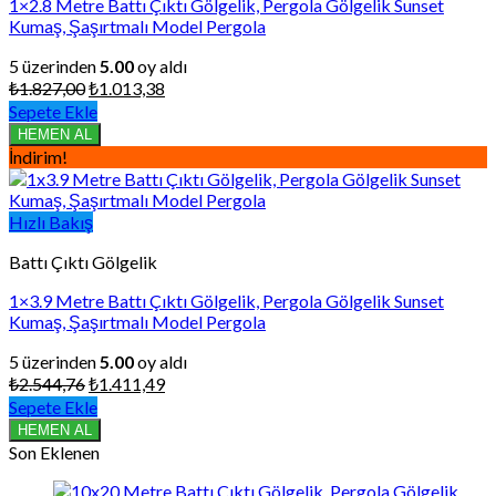
1×2.8 Metre Battı Çıktı Gölgelik, Pergola Gölgelik Sunset
Kumaş, Şaşırtmalı Model Pergola
5 üzerinden
5.00
oy aldı
Orijinal
Şu
₺
1.827,00
₺
1.013,38
fiyat:
andaki
Sepete Ekle
₺1.827,00.
fiyat:
HEMEN AL
₺1.013,38.
İndirim!
Hızlı Bakış
Battı Çıktı Gölgelik
1×3.9 Metre Battı Çıktı Gölgelik, Pergola Gölgelik Sunset
Kumaş, Şaşırtmalı Model Pergola
5 üzerinden
5.00
oy aldı
Orijinal
Şu
₺
2.544,76
₺
1.411,49
fiyat:
andaki
Sepete Ekle
₺2.544,76.
fiyat:
HEMEN AL
₺1.411,49.
Son Eklenen