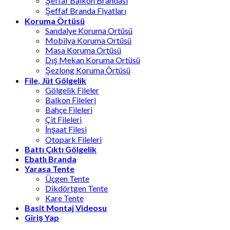
Şeffaf Balkon Brandası
Şeffaf Branda Fiyatları
Koruma Örtüsü
Sandalye Koruma Ortüsü
Mobilya Koruma Ortüsü
Masa Koruma Ortüsü
Dış Mekan Koruma Ortüsü
Şezlong Koruma Örtüsü
File, Jüt Gölgelik
Gölgelik Fileler
Balkon Fileleri
Bahçe Fileleri
Çit Fileleri
İnşaat Filesi
Otopark Fileleri
Battı Çıktı Gölgelik
Ebatlı Branda
Yarasa Tente
Üçgen Tente
Dikdörtgen Tente
Kare Tente
Basit Montaj Videosu
Giriş Yap