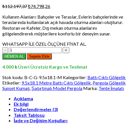
Orijinal
Şu
₺
112.197,37
₺
74.798,26
fiyat:
andaki
Kullanım Alanları: Bahçeler ve Teraslar, Evlerin bahçelerinde ve
₺112.197,37.
fiyat:
teraslarında kullanılarak açık havada oturma alanları oluşturur.
₺74.798,26.
Restoran ve Kafeler, Dış mekan oturma alanlarını
gölgelendirerek müşterilere konforlu bir deneyim sunar.
WHATSAPP İLE ÖZEL ÖLÇÜNE FİYAT AL.
9.5x18.1
Metre
HEMEN AL
Sepete Ekle
Battı
Çıktı
4.000 ₺ Üzeri Ücretsiz Kargo ve Teslimat
Gölgelik,
Pergola
Stok kodu:
B-C-G-9.5x18.1-M
Kategoriler:
Battı Çıktı Gölgelik
Gölgelik
Etiketler:
9.5x18.1 Metre Battı Çıktı Gölgelik
,
Pergola Gölgelik
Sunset
Sunset Kumaş
,
Şaşırtmalı Model Pergola
Marka:
Tente İmalatı
Kumaş,
Şaşırtmalı
Açıklama
Ek bilgi
Model
Değerlendirmeler (3)
Pergola
adet
Taksit Tablosu
İade ve Değişim Koşulları