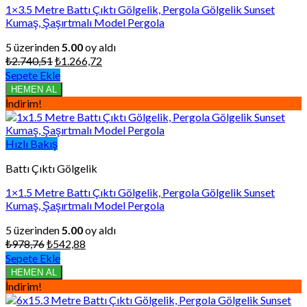
1×3.5 Metre Battı Çıktı Gölgelik, Pergola Gölgelik Sunset
Kumaş, Şaşırtmalı Model Pergola
5 üzerinden
5.00
oy aldı
Orijinal
Şu
₺
2.740,51
₺
1.266,72
fiyat:
andaki
Sepete Ekle
₺2.740,51.
fiyat:
HEMEN AL
₺1.266,72.
İndirim!
Hızlı Bakış
Battı Çıktı Gölgelik
1×1.5 Metre Battı Çıktı Gölgelik, Pergola Gölgelik Sunset
Kumaş, Şaşırtmalı Model Pergola
5 üzerinden
5.00
oy aldı
Orijinal
Şu
₺
978,76
₺
542,88
fiyat:
andaki
Sepete Ekle
₺978,76.
fiyat:
HEMEN AL
₺542,88.
İndirim!