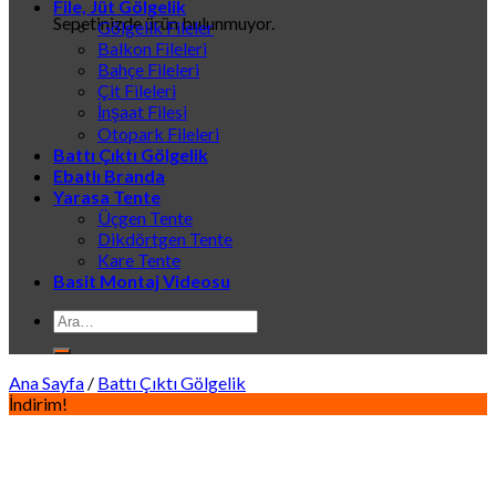
File, Jüt Gölgelik
Sepetinizde ürün bulunmuyor.
Gölgelik Fileler
Balkon Fileleri
Bahçe Fileleri
Çit Fileleri
İnşaat Filesi
Otopark Fileleri
Battı Çıktı Gölgelik
Ebatlı Branda
Yarasa Tente
Üçgen Tente
Dikdörtgen Tente
Kare Tente
Basit Montaj Videosu
Ara:
Ana Sayfa
/
Battı Çıktı Gölgelik
İndirim!