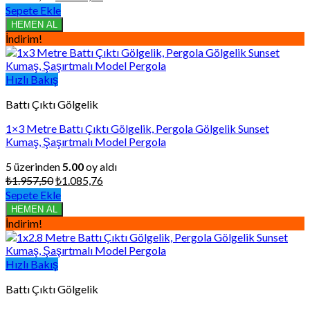
fiyat:
andaki
Sepete Ekle
₺2.349,00.
fiyat:
HEMEN AL
₺1.302,91.
İndirim!
Hızlı Bakış
Battı Çıktı Gölgelik
1×3 Metre Battı Çıktı Gölgelik, Pergola Gölgelik Sunset
Kumaş, Şaşırtmalı Model Pergola
5 üzerinden
5.00
oy aldı
Orijinal
Şu
₺
1.957,50
₺
1.085,76
fiyat:
andaki
Sepete Ekle
₺1.957,50.
fiyat:
HEMEN AL
₺1.085,76.
İndirim!
Hızlı Bakış
Battı Çıktı Gölgelik