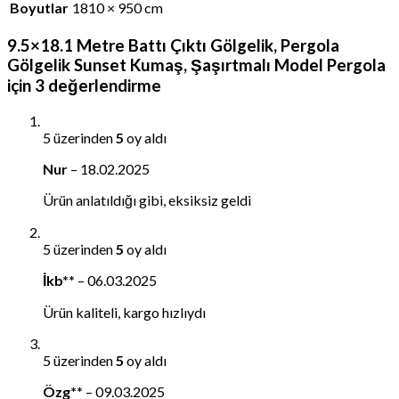
Boyutlar
1810 × 950 cm
9.5×18.1 Metre Battı Çıktı Gölgelik, Pergola
Gölgelik Sunset Kumaş, Şaşırtmalı Model Pergola
için 3 değerlendirme
5 üzerinden
5
oy aldı
Nur
–
18.02.2025
Ürün anlatıldığı gibi, eksiksiz geldi
5 üzerinden
5
oy aldı
İkb**
–
06.03.2025
Ürün kaliteli, kargo hızlıydı
5 üzerinden
5
oy aldı
Özg**
–
09.03.2025