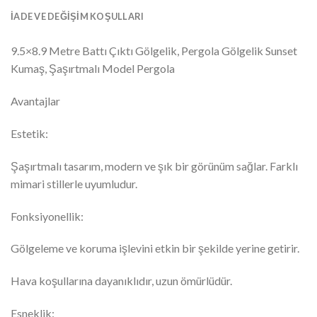
İADE VE DEĞIŞIM KOŞULLARI
9.5×8.9 Metre Battı Çıktı Gölgelik, Pergola Gölgelik Sunset
Kumaş, Şaşırtmalı Model Pergola
Avantajlar
Estetik:
Şaşırtmalı tasarım, modern ve şık bir görünüm sağlar. Farklı
mimari stillerle uyumludur.
Fonksiyonellik:
Gölgeleme ve koruma işlevini etkin bir şekilde yerine getirir.
Hava koşullarına dayanıklıdır, uzun ömürlüdür.
Esneklik: