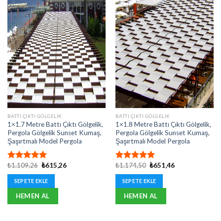
BATTI ÇIKTI GÖLGELIK
BATTI ÇIKTI GÖLGELIK
1×1.7 Metre Battı Çıktı Gölgelik,
1×1.8 Metre Battı Çıktı Gölgelik,
Pergola Gölgelik Sunset Kumaş,
Pergola Gölgelik Sunset Kumaş,
Şaşırtmalı Model Pergola
Şaşırtmalı Model Pergola
Orijinal
Şu
Orijinal
Şu
₺
1.109,26
₺
615,26
₺
1.174,50
₺
651,46
5 üzerinden
5 üzerinden
fiyat:
andaki
fiyat:
andaki
5.00
oy
5.00
oy
₺1.109,26.
fiyat:
₺1.174,50.
fiyat:
SEPETE EKLE
SEPETE EKLE
aldı
aldı
₺615,26.
₺651,46.
HEMEN AL
HEMEN AL