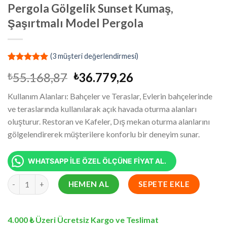
Pergola Gölgelik Sunset Kumaş,
Şaşırtmalı Model Pergola
(
3
müşteri değerlendirmesi)
2
müşteri
Orijinal
Şu
55.168,87
36.779,26
₺
₺
puanına
dayanarak
fiyat:
andaki
5 üzerinden
Kullanım Alanları: Bahçeler ve Teraslar, Evlerin bahçelerinde
₺55.168,87.
fiyat:
5.00
puan
ve teraslarında kullanılarak açık havada oturma alanları
aldı
₺36.779,26.
oluşturur. Restoran ve Kafeler, Dış mekan oturma alanlarını
gölgelendirerek müşterilere konforlu bir deneyim sunar.
WHATSAPP İLE ÖZEL ÖLÇÜNE FİYAT AL.
9.5x8.9 Metre Battı Çıktı Gölgelik, Pergola Gölgelik Sunset Kum
HEMEN AL
SEPETE EKLE
4.000 ₺ Üzeri Ücretsiz Kargo ve Teslimat