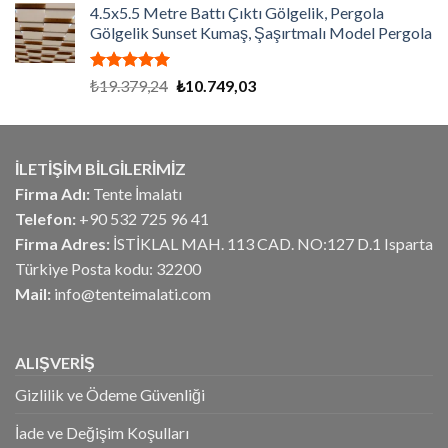
aldı
4.5x5.5 Metre Battı Çıktı Gölgelik, Pergola
₺1.518,75.
fiyat:
Gölgelik Sunset Kumaş, Şaşırtmalı Model Pergola
₺1.215,00.
5 üzerinden
Orijinal
Şu
₺
19.379,24
₺
10.749,03
5.00
oy
fiyat:
andaki
aldı
₺19.379,24.
fiyat:
₺10.749,03.
İLETİŞİM BİLGİLERİMİZ
Firma Adı:
Tente İmalatı
Telefon:
+90 532 725 96 41
Firma Adres:
İSTİKLAL MAH. 113 CAD. NO:127 D.1 Isparta
Türkiye Posta kodu: 32200
Mail:
info@tenteimalati.com
ALIŞVERİŞ
Gizlilik ve Ödeme Güvenliği
İade ve Değişim Koşulları