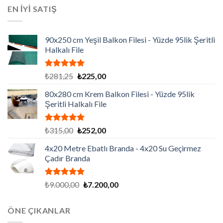
₺129.195,00.
fiyat:
EN İYİ SATIŞ
₺86.130,00.
90x250 cm Yeşil Balkon Filesi - Yüzde 95lik Şeritli
Halkalı File
5 üzerinden
Orijinal
Şu
₺
281,25
₺
225,00
5.00
oy
fiyat:
andaki
aldı
80x280 cm Krem Balkon Filesi - Yüzde 95lik
₺281,25.
fiyat:
Şeritli Halkalı File
₺225,00.
5 üzerinden
Orijinal
Şu
₺
315,00
₺
252,00
5.00
oy
fiyat:
andaki
aldı
4x20 Metre Ebatlı Branda - 4x20 Su Geçirmez
₺315,00.
fiyat:
Çadır Branda
₺252,00.
5 üzerinden
Orijinal
Şu
₺
9.000,00
₺
7.200,00
5.00
oy
fiyat:
andaki
aldı
₺9.000,00.
fiyat:
ÖNE ÇIKANLAR
₺7.200,00.