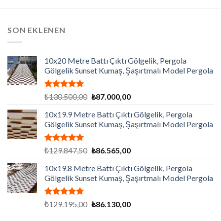
SON EKLENEN
10x20 Metre Battı Çıktı Gölgelik, Pergola
Gölgelik Sunset Kumaş, Şaşırtmalı Model Pergola
5 üzerinden
Orijinal
Şu
₺
130.500,00
₺
87.000,00
5.00
oy
fiyat:
andaki
aldı
10x19.9 Metre Battı Çıktı Gölgelik, Pergola
₺130.500,00.
fiyat:
Gölgelik Sunset Kumaş, Şaşırtmalı Model Pergola
₺87.000,00.
5 üzerinden
Orijinal
Şu
₺
129.847,50
₺
86.565,00
5.00
oy
fiyat:
andaki
aldı
10x19.8 Metre Battı Çıktı Gölgelik, Pergola
₺129.847,50.
fiyat:
Gölgelik Sunset Kumaş, Şaşırtmalı Model Pergola
₺86.565,00.
5 üzerinden
Orijinal
Şu
₺
129.195,00
₺
86.130,00
5.00
oy
fiyat:
andaki
aldı