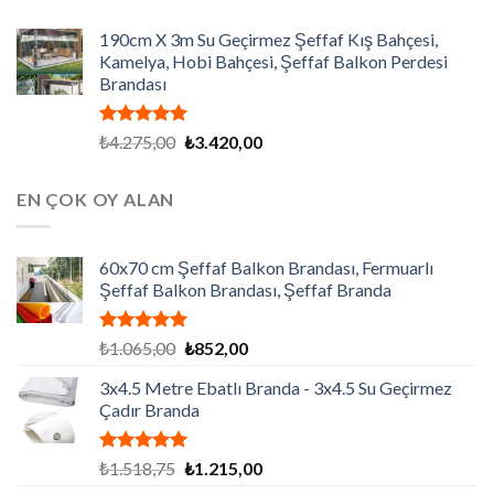
190cm X 3m Su Geçirmez Şeffaf Kış Bahçesi,
Kamelya, Hobi Bahçesi, Şeffaf Balkon Perdesi
Brandası
5 üzerinden
Orijinal
Şu
₺
4.275,00
₺
3.420,00
5.00
oy
fiyat:
andaki
aldı
₺4.275,00.
fiyat:
EN ÇOK OY ALAN
₺3.420,00.
60x70 cm Şeffaf Balkon Brandası, Fermuarlı
Şeffaf Balkon Brandası, Şeffaf Branda
5 üzerinden
Orijinal
Şu
₺
1.065,00
₺
852,00
5.00
oy
fiyat:
andaki
aldı
3x4.5 Metre Ebatlı Branda - 3x4.5 Su Geçirmez
₺1.065,00.
fiyat:
Çadır Branda
₺852,00.
5 üzerinden
Orijinal
Şu
₺
1.518,75
₺
1.215,00
5.00
oy
fiyat:
andaki