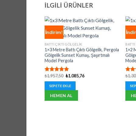
İLGILI ÜRÜNLER
İndirim!
İndi
BATTI ÇIKTI GÖLGELIK
BATTI
1×3 Metre Battı Çıktı Gölgelik, Pergola
1×2 M
Gölgelik Sunset Kumaş, Şaşırtmalı
Gölge
Model Pergola
Mode
Orijinal
Şu
₺
1.957,50
₺
1.085,76
₺
1.3
5 üzerinden
5 üz
fiyat:
andaki
5.00
oy
5.00
₺1.957,50.
fiyat:
aldı
aldı
SEPETE EKLE
SEP
₺1.085,76.
HEMEN AL
H