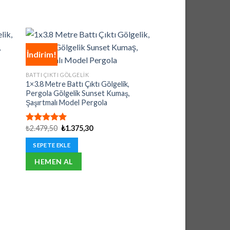
İndirim!
İndirim!
BATTI ÇIKTI GÖLGELIK
1×3.8 Metre Battı Çıktı Gölgelik,
Pergola Gölgelik Sunset Kumaş,
Şaşırtmalı Model Pergola
Orijinal
Şu
₺
2.479,50
₺
1.375,30
5 üzerinden
fiyat:
andaki
5.00
oy
₺2.479,50.
fiyat:
aldı
SEPETE EKLE
₺1.375,30.
HEMEN AL
BATTI ÇIKTI GÖLGELIK