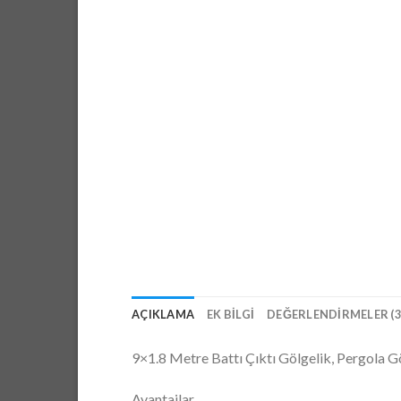
AÇIKLAMA
EK BILGI
DEĞERLENDIRMELER (3
9×1.8 Metre Battı Çıktı Gölgelik, Pergola 
Avantajlar