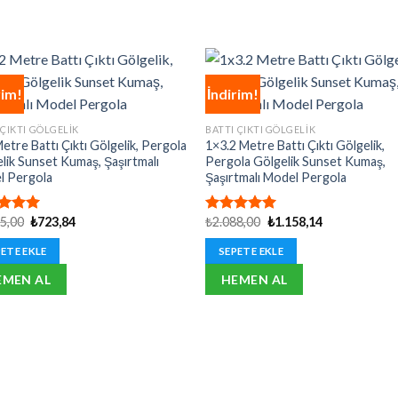
rim!
İndirim!
 ÇIKTI GÖLGELIK
BATTI ÇIKTI GÖLGELIK
etre Battı Çıktı Gölgelik, Pergola
1×3.2 Metre Battı Çıktı Gölgelik,
lik Sunset Kumaş, Şaşırtmalı
Pergola Gölgelik Sunset Kumaş,
l Pergola
Şaşırtmalı Model Pergola
Orijinal
Şu
Orijinal
Şu
05,00
₺
723,84
₺
2.088,00
₺
1.158,14
erinden
5 üzerinden
fiyat:
andaki
fiyat:
andaki
oy
5.00
oy
₺1.305,00.
fiyat:
₺2.088,00.
fiyat:
aldı
ETE EKLE
SEPETE EKLE
₺723,84.
₺1.158,14.
EMEN AL
HEMEN AL