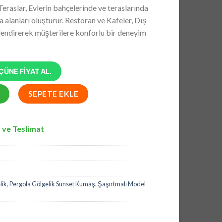
andaki
Teraslar, Evlerin bahçelerinde ve teraslarında
0,50.
fiyat:
 alanları oluşturur. Restoran ve Kafeler, Dış
₺7.047,00.
lendirerek müşterilere konforlu bir deneyim
ÜNE FİYAT AL.
ik, Pergola Gölgelik Sunset Kumaş, Şaşırtmalı Model Pergola adet
SEPETE EKLE
 ve Teslimat
lik
,
Pergola Gölgelik Sunset Kumaş
,
Şaşırtmalı Model