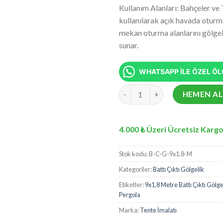
fiyat:
5 üzerinden
Kullanım Alanları: Bahçeler ve 
₺10.57
5.00
puan
kullanılarak açık havada oturma
aldı
mekan oturma alanlarını gölge
sunar.
WHATSAPP İLE ÖZEL ÖLÇ
9x1.8 Metre Battı Çıktı Gölgel
HEMEN AL
4.000 ₺ Üzeri Ücretsiz Kargo
Stok kodu:
B-C-G-9x1.8-M
Kategoriler:
Battı Çıktı Gölgelik
Etiketler:
9x1.8 Metre Battı Çıktı Gölge
Pergola
Marka:
Tente İmalatı