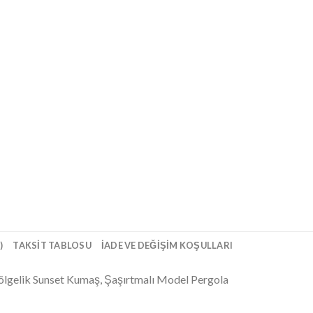
)
TAKSIT TABLOSU
İADE VE DEĞIŞIM KOŞULLARI
Gölgelik Sunset Kumaş, Şaşırtmalı Model Pergola