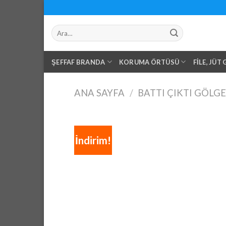
Skip
to
Ara:
content
ŞEFFAF BRANDA
KORUMA ÖRTÜSÜ
FILE, JÜT
ANA SAYFA
/
BATTI ÇIKTI GÖLGE
İndirim!