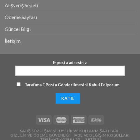
Alışveriş Sepeti
Ödeme Sayfası
Güncel Bilgi
İletişim
E-posta adresiniz
Tarafıma E Posta Gönderilmesini Kabul Ediyorum
SATIŞ SÖZLEŞMESI
ÜYELIK VE KULLANM ŞARTLARI
GIZLILIK VE ÖDEME GÜVENLIĞI
İADE VE DEĞIŞIM KOŞULLARI
TESLIMAT KOŞULLARI
İLETIŞIM