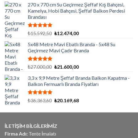
270 x 770 cm Su Geçirmez Şeffaf Kış Bahçesi,
Kamelya, Hobi Bahçesi, Şeffaf Balkon Perdesi
Brandası
5 üzerinden
Orijinal
Şu
₺
15.592,50
₺
12.474,00
5.00
oy
fiyat:
andaki
aldı
5x48 Metre Mavi Ebatlı Branda - 5x48 Su
₺15.592,50.
fiyat:
Geçirmez Mavi Çadır Branda
₺12.474,00.
5 üzerinden
Orijinal
Şu
₺
27.000,00
₺
21.600,00
5.00
oy
fiyat:
andaki
aldı
3,3 x 9,9 Metre Şeffaf Branda Balkon Kapatma -
₺27.000,00.
fiyat:
Balkon Fermuarlı Branda Fiyatları
₺21.600,00.
5 üzerinden
Orijinal
Şu
₺
36.363,60
₺
20.169,68
5.00
oy
fiyat:
andaki
aldı
₺36.363,60.
fiyat:
₺20.169,68.
İLETİŞİM BİLGİLERİMİZ
Firma Adı:
Tente İmalatı