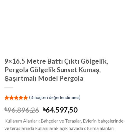
9×16.5 Metre Battı Çıktı Gölgelik,
Pergola Gölgelik Sunset Kumaş,
Şaşırtmalı Model Pergola
(
3
müşteri değerlendirmesi)
2
müşteri
Orijinal
Şu
96.896,26
64.597,50
₺
₺
puanına
dayanarak
fiyat:
andaki
5 üzerinden
Kullanım Alanları: Bahçeler ve Teraslar, Evlerin bahçelerinde
₺96.896,26.
fiyat:
5.00
puan
ve teraslarında kullanılarak açık havada oturma alanları
aldı
₺64.597,50.