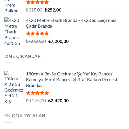
5 üzerinden
Orijinal
Şu
₺
315,00
₺
252,00
5.00
oy
fiyat:
andaki
aldı
4x20 Metre Ebatlı Branda - 4x20 Su Geçirmez
₺315,00.
fiyat:
Çadır Branda
₺252,00.
5 üzerinden
Orijinal
Şu
₺
9.000,00
₺
7.200,00
5.00
oy
fiyat:
andaki
aldı
₺9.000,00.
fiyat:
ÖNE ÇIKANLAR
₺7.200,00.
190cm X 3m Su Geçirmez Şeffaf Kış Bahçesi,
Kamelya, Hobi Bahçesi, Şeffaf Balkon Perdesi
Brandası
5 üzerinden
Orijinal
Şu
₺
4.275,00
₺
3.420,00
5.00
oy
fiyat:
andaki
aldı
₺4.275,00.
fiyat:
EN ÇOK OY ALAN
₺3.420,00.