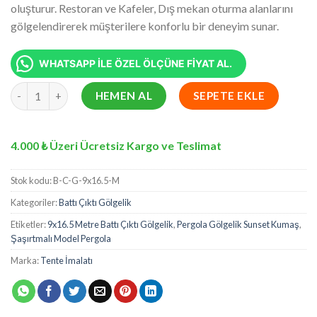
oluşturur. Restoran ve Kafeler, Dış mekan oturma alanlarını
gölgelendirerek müşterilere konforlu bir deneyim sunar.
WHATSAPP İLE ÖZEL ÖLÇÜNE FİYAT AL.
9x16.5 Metre Battı Çıktı Gölgelik, Pergola Gölgelik Sunset Kuma
HEMEN AL
SEPETE EKLE
4.000 ₺ Üzeri Ücretsiz Kargo ve Teslimat
Stok kodu:
B-C-G-9x16.5-M
Kategoriler:
Battı Çıktı Gölgelik
Etiketler:
9x16.5 Metre Battı Çıktı Gölgelik
,
Pergola Gölgelik Sunset Kumaş
,
Şaşırtmalı Model Pergola
Marka:
Tente İmalatı