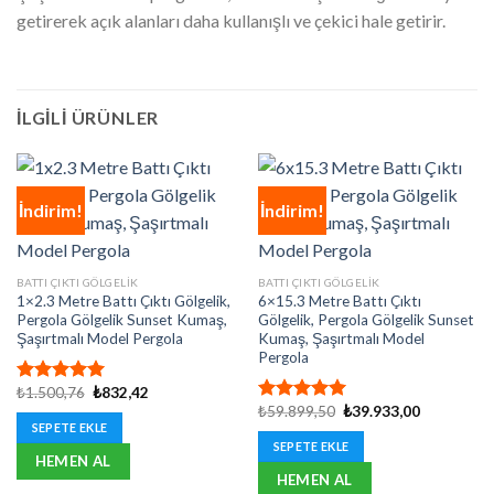
getirerek açık alanları daha kullanışlı ve çekici hale getirir.
İLGILI ÜRÜNLER
İndirim!
İndirim!
BATTI ÇIKTI GÖLGELIK
BATTI ÇIKTI GÖLGELIK
1×2.3 Metre Battı Çıktı Gölgelik,
6×15.3 Metre Battı Çıktı
Pergola Gölgelik Sunset Kumaş,
Gölgelik, Pergola Gölgelik Sunset
Şaşırtmalı Model Pergola
Kumaş, Şaşırtmalı Model
Pergola
Orijinal
Şu
₺
1.500,76
₺
832,42
5 üzerinden
fiyat:
andaki
Orijinal
Şu
₺
59.899,50
₺
39.933,00
5.00
oy
5 üzerinden
₺1.500,76.
fiyat:
fiyat:
andaki
SEPETE EKLE
aldı
5.00
oy
₺832,42.
₺59.899,50.
fiyat:
SEPETE EKLE
aldı
₺39.933,00
HEMEN AL
HEMEN AL