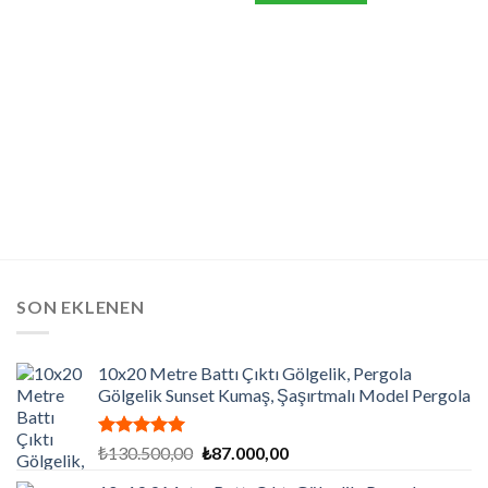
SON EKLENEN
10x20 Metre Battı Çıktı Gölgelik, Pergola
Gölgelik Sunset Kumaş, Şaşırtmalı Model Pergola
5 üzerinden
Orijinal
Şu
₺
130.500,00
₺
87.000,00
5.00
oy
fiyat:
andaki
aldı