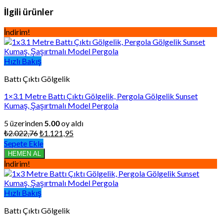
İlgili ürünler
İndirim!
Hızlı Bakış
Battı Çıktı Gölgelik
1×3.1 Metre Battı Çıktı Gölgelik, Pergola Gölgelik Sunset
Kumaş, Şaşırtmalı Model Pergola
5 üzerinden
5.00
oy aldı
Orijinal
Şu
₺
2.022,76
₺
1.121,95
fiyat:
andaki
Sepete Ekle
₺2.022,76.
fiyat:
HEMEN AL
₺1.121,95.
İndirim!
Hızlı Bakış
Battı Çıktı Gölgelik