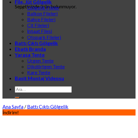
File, Jüt Gölgelik
Sepetinizde ürün bulunmuyor.
Gölgelik Fileler
Balkon Fileleri
Bahçe Fileleri
Çit Fileleri
İnşaat Filesi
Otopark Fileleri
Battı Çıktı Gölgelik
Ebatlı Branda
Yarasa Tente
Üçgen Tente
Dikdörtgen Tente
Kare Tente
Basit Montaj Videosu
Ara:
Ana Sayfa
/
Battı Çıktı Gölgelik
İndirim!