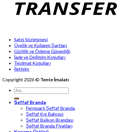
Satış Sözleşmesi
Üyelik ve Kullanm Şartları
Gizlilik ve Ödeme Güvenliği
İade ve Değişim Koşulları
Teslimat Koşulları
İletişim
Copyright 2026 ©
Tente İmalatı
Ara:
Şeffaf Branda
Fermuarlı Şeffaf Branda
Şeffaf Kış Bahçesi
Şeffaf Balkon Brandası
Şeffaf Branda Fiyatları
Koruma Örtüsü