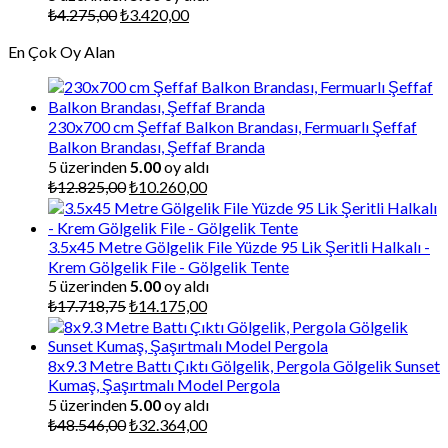
Orijinal
Şu
₺
4.275,00
₺
3.420,00
fiyat:
andaki
En Çok Oy Alan
₺4.275,00.
fiyat:
₺3.420,00.
230x700 cm Şeffaf Balkon Brandası, Fermuarlı Şeffaf
Balkon Brandası, Şeffaf Branda
5 üzerinden
5.00
oy aldı
Orijinal
Şu
₺
12.825,00
₺
10.260,00
fiyat:
andaki
₺12.825,00.
fiyat:
₺10.260,00.
3.5x45 Metre Gölgelik File Yüzde 95 Lik Şeritli Halkalı -
Krem Gölgelik File - Gölgelik Tente
5 üzerinden
5.00
oy aldı
Orijinal
Şu
₺
17.718,75
₺
14.175,00
fiyat:
andaki
₺17.718,75.
fiyat:
₺14.175,00.
8x9.3 Metre Battı Çıktı Gölgelik, Pergola Gölgelik Sunset
Kumaş, Şaşırtmalı Model Pergola
5 üzerinden
5.00
oy aldı
Orijinal
Şu
₺
48.546,00
₺
32.364,00
fiyat:
andaki