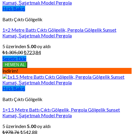
Hızlı Bakış
Battı Çıktı Gölgelik
1×2 Metre Battı Çıktı Gölgelik, Pergola Gölgelik Sunset
Kumaş, Şaşırtmalı Model Pergola
5 üzerinden
5.00
oy aldı
Orijinal
Şu
₺
1.305,00
₺
723,84
fiyat:
andaki
Sepete Ekle
₺1.305,00.
fiyat:
HEMEN AL
₺723,84.
İndirim!
Hızlı Bakış
Battı Çıktı Gölgelik
1×1.5 Metre Battı Çıktı Gölgelik, Pergola Gölgelik Sunset
Kumaş, Şaşırtmalı Model Pergola
5 üzerinden
5.00
oy aldı
Orijinal
Şu
₺
978,76
₺
542,88