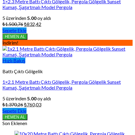
1×2.3 Metre Battı Çıktı Gölgelik, Pergola Gölgelik Sunset
Kumaş, Şaşırtmalı Model Pergola
5 üzerinden
5.00
oy aldı
Orijinal
Şu
₺
1.500,76
₺
832,42
fiyat:
andaki
Sepete Ekle
₺1.500,76.
fiyat:
HEMEN AL
₺832,42.
İndirim!
Hızlı Bakış
Battı Çıktı Gölgelik
1×2.1 Metre Battı Çıktı Gölgelik, Pergola Gölgelik Sunset
Kumaş, Şaşırtmalı Model Pergola
5 üzerinden
5.00
oy aldı
Orijinal
Şu
₺
1.370,26
₺
760,03
fiyat:
andaki
Sepete Ekle
₺1.370,26.
fiyat:
HEMEN AL
₺760,03.
Son Eklenen