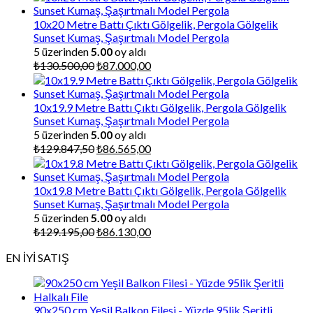
10x20 Metre Battı Çıktı Gölgelik, Pergola Gölgelik
Sunset Kumaş, Şaşırtmalı Model Pergola
5 üzerinden
5.00
oy aldı
Orijinal
Şu
₺
130.500,00
₺
87.000,00
fiyat:
andaki
₺130.500,00.
fiyat:
₺87.000,00.
10x19.9 Metre Battı Çıktı Gölgelik, Pergola Gölgelik
Sunset Kumaş, Şaşırtmalı Model Pergola
5 üzerinden
5.00
oy aldı
Orijinal
Şu
₺
129.847,50
₺
86.565,00
fiyat:
andaki
₺129.847,50.
fiyat:
₺86.565,00.
10x19.8 Metre Battı Çıktı Gölgelik, Pergola Gölgelik
Sunset Kumaş, Şaşırtmalı Model Pergola
5 üzerinden
5.00
oy aldı
Orijinal
Şu
₺
129.195,00
₺
86.130,00
fiyat:
andaki
EN İYİ SATIŞ
₺129.195,00.
fiyat:
₺86.130,00.
90x250 cm Yeşil Balkon Filesi - Yüzde 95lik Şeritli