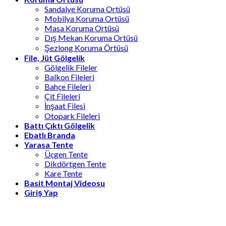
Sandalye Koruma Ortüsü
Mobilya Koruma Ortüsü
Masa Koruma Ortüsü
Dış Mekan Koruma Ortüsü
Şezlong Koruma Örtüsü
File, Jüt Gölgelik
Gölgelik Fileler
Balkon Fileleri
Bahçe Fileleri
Çit Fileleri
İnşaat Filesi
Otopark Fileleri
Battı Çıktı Gölgelik
Ebatlı Branda
Yarasa Tente
Üçgen Tente
Dikdörtgen Tente
Kare Tente
Basit Montaj Videosu
Giriş Yap