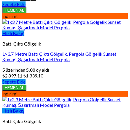
fiyat:
andaki
Sepete Ekle
₺978,76.
fiyat:
HEMEN AL
₺542,88.
İndirim!
Hızlı Bakış
Battı Çıktı Gölgelik
1×3.7 Metre Battı Çıktı Gölgelik, Pergola Gölgelik Sunset
Kumaş, Şaşırtmalı Model Pergola
5 üzerinden
5.00
oy aldı
Orijinal
Şu
₺
2.897,11
₺
1.339,10
fiyat:
andaki
Sepete Ekle
₺2.897,11.
fiyat:
HEMEN AL
₺1.339,10.
İndirim!
Hızlı Bakış
Battı Çıktı Gölgelik