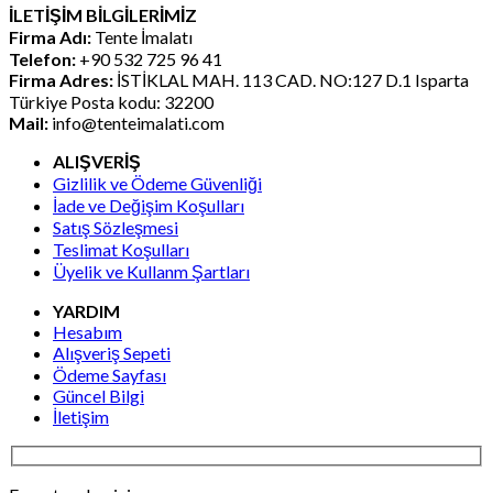
İLETİŞİM BİLGİLERİMİZ
₺48.546,00.
fiyat:
Firma Adı:
Tente İmalatı
₺32.364,00.
Telefon:
+90 532 725 96 41
Firma Adres:
İSTİKLAL MAH. 113 CAD. NO:127 D.1 Isparta
Türkiye Posta kodu: 32200
Mail:
info@tenteimalati.com
ALIŞVERİŞ
Gizlilik ve Ödeme Güvenliği
İade ve Değişim Koşulları
Satış Sözleşmesi
Teslimat Koşulları
Üyelik ve Kullanm Şartları
YARDIM
Hesabım
Alışveriş Sepeti
Ödeme Sayfası
Güncel Bilgi
İletişim