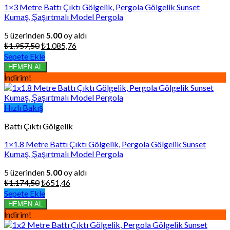
1×3 Metre Battı Çıktı Gölgelik, Pergola Gölgelik Sunset
Kumaş, Şaşırtmalı Model Pergola
5 üzerinden
5.00
oy aldı
Orijinal
Şu
₺
1.957,50
₺
1.085,76
fiyat:
andaki
Sepete Ekle
₺1.957,50.
fiyat:
HEMEN AL
₺1.085,76.
İndirim!
Hızlı Bakış
Battı Çıktı Gölgelik
1×1.8 Metre Battı Çıktı Gölgelik, Pergola Gölgelik Sunset
Kumaş, Şaşırtmalı Model Pergola
5 üzerinden
5.00
oy aldı
Orijinal
Şu
₺
1.174,50
₺
651,46
fiyat:
andaki
Sepete Ekle
₺1.174,50.
fiyat:
HEMEN AL
₺651,46.
İndirim!