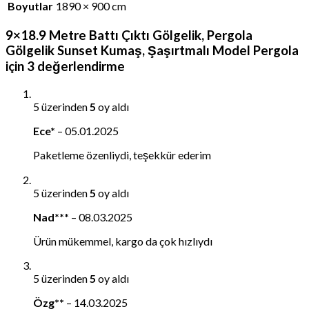
Boyutlar
1890 × 900 cm
9×18.9 Metre Battı Çıktı Gölgelik, Pergola
Gölgelik Sunset Kumaş, Şaşırtmalı Model Pergola
için 3 değerlendirme
5 üzerinden
5
oy aldı
Ece*
–
05.01.2025
Paketleme özenliydi, teşekkür ederim
5 üzerinden
5
oy aldı
Nad***
–
08.03.2025
Ürün mükemmel, kargo da çok hızlıydı
5 üzerinden
5
oy aldı
Özg**
–
14.03.2025