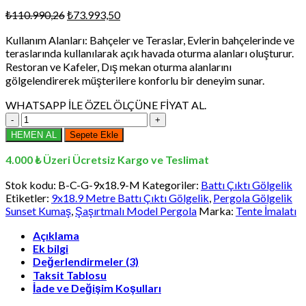
Orijinal
Şu
₺
110.990,26
₺
73.993,50
fiyat:
andaki
Kullanım Alanları: Bahçeler ve Teraslar, Evlerin bahçelerinde ve
₺110.990,26.
fiyat:
teraslarında kullanılarak açık havada oturma alanları oluşturur.
₺73.993,50.
Restoran ve Kafeler, Dış mekan oturma alanlarını
gölgelendirerek müşterilere konforlu bir deneyim sunar.
WHATSAPP İLE ÖZEL ÖLÇÜNE FİYAT AL.
9x18.9
Metre
HEMEN AL
Sepete Ekle
Battı
Çıktı
4.000 ₺ Üzeri Ücretsiz Kargo ve Teslimat
Gölgelik,
Pergola
Stok kodu:
B-C-G-9x18.9-M
Kategoriler:
Battı Çıktı Gölgelik
Gölgelik
Etiketler:
9x18.9 Metre Battı Çıktı Gölgelik
,
Pergola Gölgelik
Sunset
Sunset Kumaş
,
Şaşırtmalı Model Pergola
Marka:
Tente İmalatı
Kumaş,
Şaşırtmalı
Açıklama
Ek bilgi
Model
Değerlendirmeler (3)
Pergola
adet
Taksit Tablosu
İade ve Değişim Koşulları