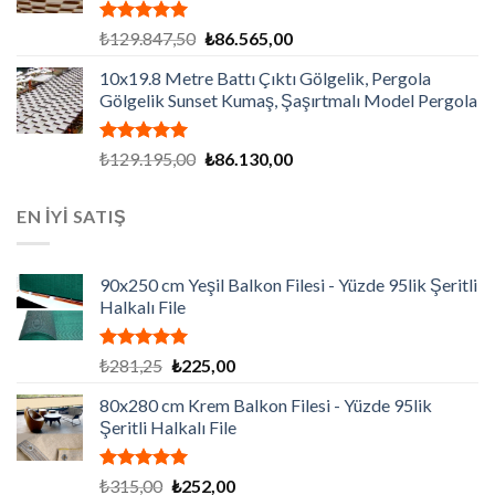
5 üzerinden
Orijinal
Şu
₺
129.847,50
₺
86.565,00
5.00
oy
fiyat:
andaki
aldı
10x19.8 Metre Battı Çıktı Gölgelik, Pergola
₺129.847,50.
fiyat:
Gölgelik Sunset Kumaş, Şaşırtmalı Model Pergola
₺86.565,00.
5 üzerinden
Orijinal
Şu
₺
129.195,00
₺
86.130,00
5.00
oy
fiyat:
andaki
aldı
₺129.195,00.
fiyat:
EN İYİ SATIŞ
₺86.130,00.
90x250 cm Yeşil Balkon Filesi - Yüzde 95lik Şeritli
Halkalı File
5 üzerinden
Orijinal
Şu
₺
281,25
₺
225,00
5.00
oy
fiyat:
andaki
aldı
80x280 cm Krem Balkon Filesi - Yüzde 95lik
₺281,25.
fiyat:
Şeritli Halkalı File
₺225,00.
5 üzerinden
Orijinal
Şu
₺
315,00
₺
252,00