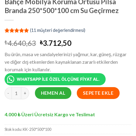
Bahçe Mobilya Koruma Örtüsü Pilsa
Branda 250*500*100 cm Su Geçirmez
(
11
müşteri değerlendirmesi)
10
müşteri
Orijinal
Şu
4.640,63
3.712,50
₺
₺
puanına
dayanarak
fiyat:
andaki
5 üzerinden
Bu ürün, masa ve sandalyelerinizi yağmur, kar, güneş, rüzgar
₺4.640,63.
fiyat:
5.00
puan
ve diğer dış etkenlerden kaynaklanan zararlı etkilerden
aldı
₺3.712,50.
korumak için kullanılır.
WHATSAPP İLE ÖZEL ÖLÇÜNE FİYAT AL.
Bahçe Mobilya Koruma Örtüsü Pilsa Branda 250*500*100 cm Su 
HEMEN AL
SEPETE EKLE
4.000 ₺ Üzeri Ücretsiz Kargo ve Teslimat
Stok kodu:
KK-250*500*100