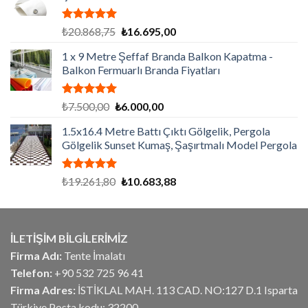
5 üzerinden
Orijinal
Şu
₺
20.868,75
₺
16.695,00
5.00
oy
fiyat:
andaki
aldı
1 x 9 Metre Şeffaf Branda Balkon Kapatma -
₺20.868,75.
fiyat:
Balkon Fermuarlı Branda Fiyatları
₺16.695,00.
5 üzerinden
Orijinal
Şu
₺
7.500,00
₺
6.000,00
5.00
oy
fiyat:
andaki
aldı
1.5x16.4 Metre Battı Çıktı Gölgelik, Pergola
₺7.500,00.
fiyat:
Gölgelik Sunset Kumaş, Şaşırtmalı Model Pergola
₺6.000,00.
5 üzerinden
Orijinal
Şu
₺
19.261,80
₺
10.683,88
5.00
oy
fiyat:
andaki
aldı
₺19.261,80.
fiyat:
₺10.683,88.
İLETİŞİM BİLGİLERİMİZ
Firma Adı:
Tente İmalatı
Telefon:
+90 532 725 96 41
Firma Adres:
İSTİKLAL MAH. 113 CAD. NO:127 D.1 Isparta
Türkiye Posta kodu: 32200