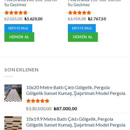
Su Geçirmez
Su Geçirmez
Orijinal
Şu
Orijinal
Şu
₺
2.025,00
₺
1.620,00
₺
3.459,38
₺
2.767,50
5 üzerinden
5 üzerinden
fiyat:
andaki
fiyat:
andaki
5.00
oy
5.00
oy
₺2.025,00.
fiyat:
₺3.459,38.
fiyat:
SEPETE EKLE
SEPETE EKLE
aldı
aldı
₺1.620,00.
₺2.767,50.
HEMEN AL
HEMEN AL
SON EKLENEN
10x20 Metre Battı Çıktı Gölgelik, Pergola
Gölgelik Sunset Kumaş, Şaşırtmalı Model Pergola
5 üzerinden
Orijinal
Şu
₺
130.500,00
₺
87.000,00
5.00
oy
fiyat:
andaki
aldı
10x19.9 Metre Battı Çıktı Gölgelik, Pergola
₺130.500,00.
fiyat:
Gölgelik Sunset Kumaş, Şaşırtmalı Model Pergola
₺87.000,00.