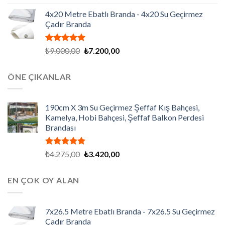
5.00
oy
fiyat:
andaki
aldı
4x20 Metre Ebatlı Branda - 4x20 Su Geçirmez
₺315,00.
fiyat:
Çadır Branda
₺252,00.
5 üzerinden
Orijinal
Şu
₺
9.000,00
₺
7.200,00
5.00
oy
fiyat:
andaki
aldı
₺9.000,00.
fiyat:
ÖNE ÇIKANLAR
₺7.200,00.
190cm X 3m Su Geçirmez Şeffaf Kış Bahçesi,
Kamelya, Hobi Bahçesi, Şeffaf Balkon Perdesi
Brandası
5 üzerinden
Orijinal
Şu
₺
4.275,00
₺
3.420,00
5.00
oy
fiyat:
andaki
aldı
₺4.275,00.
fiyat:
EN ÇOK OY ALAN
₺3.420,00.
7x26.5 Metre Ebatlı Branda - 7x26.5 Su Geçirmez
Çadır Branda