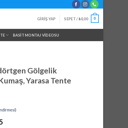
0
GIRIŞ YAP
SEPET /
₺
0,00
NTE
BASIT MONTAJ VIDEOSU
dörtgen Gölgelik
 Kumaş, Yarasa Tente
ndirmesi)
Şu
5