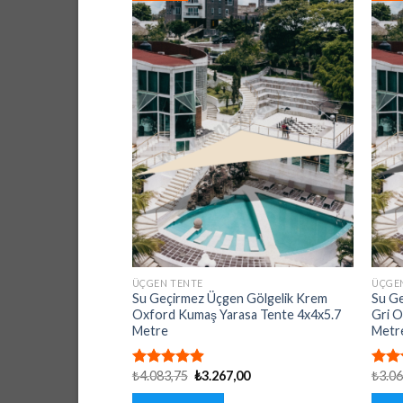
ÜÇGEN TENTE
ÜÇGE
Su Geçirmez Üçgen Gölgelik Krem
Su Ge
Oxford Kumaş Yarasa Tente 4x4x5.7
Gri O
Metre
Metr
Orijinal
Şu
₺
4.083,75
₺
3.267,00
₺
3.0
5 üzerinden
5 üz
fiyat:
andaki
4.92
oy
4.92
₺4.083,75.
fiyat: