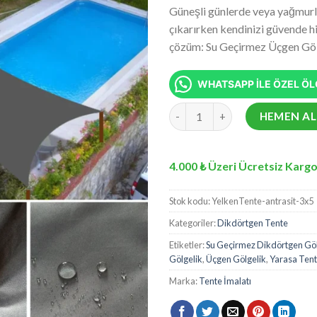
fiyat:
5 üzerinden
Güneşli günlerde veya yağmurlu 
₺8.085,8
4.92
puan
çıkarırken kendinizi güvende h
aldı
çözüm: Su Geçirmez Üçgen Göl
WHATSAPP İLE ÖZEL ÖLÇ
Su Geçirmez Dikdörtgen Gölge
HEMEN AL
4.000 ₺ Üzeri Ücretsiz Kargo
Stok kodu:
YelkenTente-antrasit-3x5
Kategoriler:
Dikdörtgen Tente
Etiketler:
Su Geçirmez Dikdörtgen Göl
Gölgelik
,
Üçgen Gölgelik
,
Yarasa Ten
Marka:
Tente İmalatı