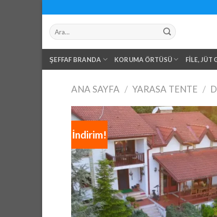
Skip
to
Ara:
content
ŞEFFAF BRANDA
KORUMA ÖRTÜSÜ
FILE, JÜT
ANA SAYFA
/
YARASA TENTE
/
D
İndirim!