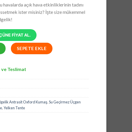
andaki
havalarda açık hava etkinliklerinin tadını
5.
fiyat:
issetmek ister misiniz? İşte size mükemmel
₺6.468,65.
gelik!
ÜNE FİYAT AL.
lik Antrasit Oxford Kumaş, Yarasa Tente 3x5 Metre adet
SEPETE EKLE
 ve Teslimat
gelik Antrasit Oxford Kumaş
,
Su Geçirmez Üçgen
te
,
Yelken Tente