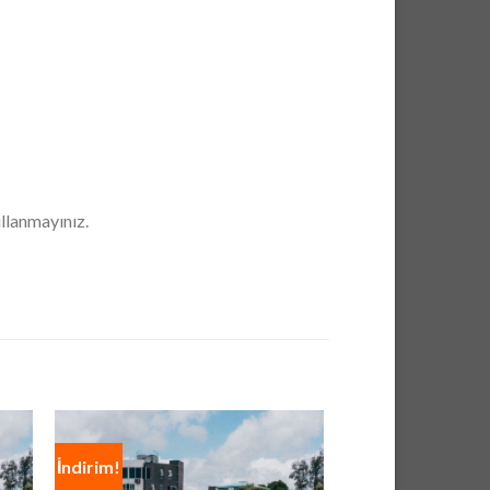
ullanmayınız.
İndirim!
İndirim!