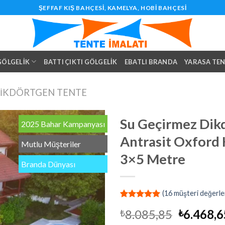
ŞEFFAF KIŞ BAHÇESI, KAMELYA, HOBI BAHÇESI
 GÖLGELIK
BATTI ÇIKTI GÖLGELIK
EBATLI BRANDA
YARASA TE
IKDÖRTGEN TENTE
Su Geçirmez Dik
2025 Bahar Kampanyası
Antrasit Oxford
Mutlu Müşteriler
3×5 Metre
Branda Dünyası
(
16
müşteri değerle
13
müşteri
Orijinal
8.085,85
6.468,6
₺
₺
puanına
dayanarak