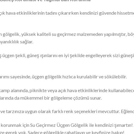
k hava etkinliklerinin tadını çıkarırken kendinizi güvende hisset
gölgelik, yüksek kaliteli su geçirmez malzemeden yapılmıştır, böy
ayanıklılık sağlar.
üçgen şekli, güneş ışınlarını en iyi şekilde engelleyerek sizi güneşi
rımı sayesinde, üçgen gölgelik hızlıca kurulabilir ve sökülebilir.
amp alanında, piknikte veya açık hava etkinliklerinde kullanabileceğ
arlarında da mükemmel bir gölgeleme çözümü sunar.
 ve tarzınıza uygun olarak farklı renk seçenekleri mevcuttur. Eğlen
runmak için Su Geçirmez Üçgen Gölgelik ile kendinizi şımartın! Ar
e gerek yok. Sadece gölgelikle rahatlayın ve keyfinize bakın!