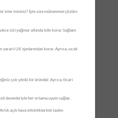
mek ister misiniz? İşte size mükemmel çözüm:
lece sizi yağmur altında bile korur. Sağlam
n zararlı UV ışınlarından korur. Ayrıca, sıcak
iniz çok yönlü bir üründür. Ayrıca, ticari
celi desenleriyle her ortama uyum sağlar.
tık açık hava etkinliklerinin tadını