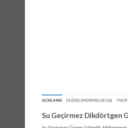
AÇIKLAMA
DEĞERLENDIRMELER (16)
TAKSI
Su Geçirmez Dikdörtgen G
Su Geçirmez Üçgen Gölgelik: Mükemme