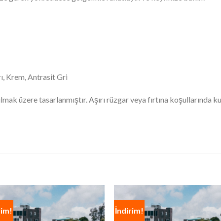
ı, Krem, Antrasit Gri
mak üzere tasarlanmıştır. Aşırı rüzgar veya fırtına koşullarında k
rim!
İndirim!