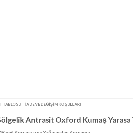
T TABLOSU
İADE VE DEĞIŞIM KOŞULLARI
ölgelik Antrasit Oxford Kumaş Yarasa
l Güneş Koruması ve Yağmurdan Korunma