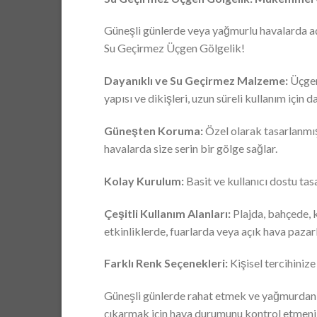
Güneşli günlerde veya yağmurlu havalarda açı
Su Geçirmez Üçgen Gölgelik!
Dayanıklı ve Su Geçirmez Malzeme:
Üçgen 
yapısı ve dikişleri, uzun süreli kullanım için d
Güneşten Koruma:
Özel olarak tasarlanmış 
havalarda size serin bir gölge sağlar.
Kolay Kurulum:
Basit ve kullanıcı dostu tasa
Çeşitli Kullanım Alanları:
Plajda, bahçede, k
etkinliklerde, fuarlarda veya açık hava paz
Farklı Renk Seçenekleri:
Kişisel tercihinize
Güneşli günlerde rahat etmek ve yağmurdan ko
çıkarmak için hava durumunu kontrol etmeniz