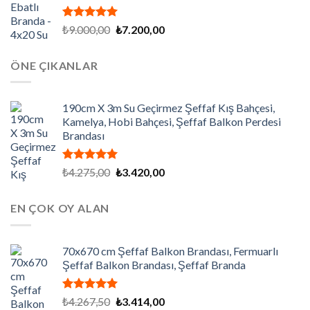
5 üzerinden
Orijinal
Şu
₺
9.000,00
₺
7.200,00
5.00
oy
fiyat:
andaki
aldı
₺9.000,00.
fiyat:
ÖNE ÇIKANLAR
₺7.200,00.
190cm X 3m Su Geçirmez Şeffaf Kış Bahçesi,
Kamelya, Hobi Bahçesi, Şeffaf Balkon Perdesi
Brandası
5 üzerinden
Orijinal
Şu
₺
4.275,00
₺
3.420,00
5.00
oy
fiyat:
andaki
aldı
₺4.275,00.
fiyat:
EN ÇOK OY ALAN
₺3.420,00.
70x670 cm Şeffaf Balkon Brandası, Fermuarlı
Şeffaf Balkon Brandası, Şeffaf Branda
5 üzerinden
Orijinal
Şu
₺
4.267,50
₺
3.414,00