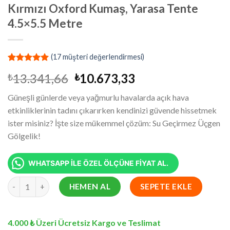
Kırmızı Oxford Kumaş, Yarasa Tente
4.5×5.5 Metre
(
17
müşteri değerlendirmesi)
13
müşteri
Orijinal
Şu
13.341,66
10.673,33
₺
₺
puanına
dayanarak
fiyat:
andaki
5 üzerinden
Güneşli günlerde veya yağmurlu havalarda açık hava
₺13.341,66.
fiyat:
4.92
puan
etkinliklerinin tadını çıkarırken kendinizi güvende hissetmek
aldı
₺10.673,33.
ister misiniz? İşte size mükemmel çözüm: Su Geçirmez Üçgen
Gölgelik!
WHATSAPP İLE ÖZEL ÖLÇÜNE FİYAT AL.
Su Geçirmez Dikdörtgen Gölgelik Kırmızı Oxford Kumaş, Yarasa
HEMEN AL
SEPETE EKLE
4.000 ₺ Üzeri Ücretsiz Kargo ve Teslimat