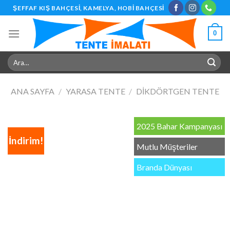
Skip
ŞEFFAF KIŞ BAHÇESI, KAMELYA, HOBI BAHÇESI
to
content
0
Ara:
ANA SAYFA
/
YARASA TENTE
/
DIKDÖRTGEN TENTE
2025 Bahar Kampanyası
İndirim!
Mutlu Müşteriler
Branda Dünyası