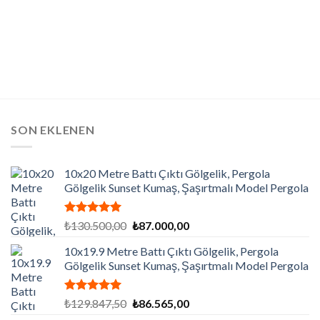
SON EKLENEN
10x20 Metre Battı Çıktı Gölgelik, Pergola
Gölgelik Sunset Kumaş, Şaşırtmalı Model Pergola
5 üzerinden
Orijinal
Şu
₺
130.500,00
₺
87.000,00
5.00
oy
fiyat:
andaki
aldı
10x19.9 Metre Battı Çıktı Gölgelik, Pergola
₺130.500,00.
fiyat:
Gölgelik Sunset Kumaş, Şaşırtmalı Model Pergola
₺87.000,00.
5 üzerinden
Orijinal
Şu
₺
129.847,50
₺
86.565,00
5.00
oy
fiyat:
andaki