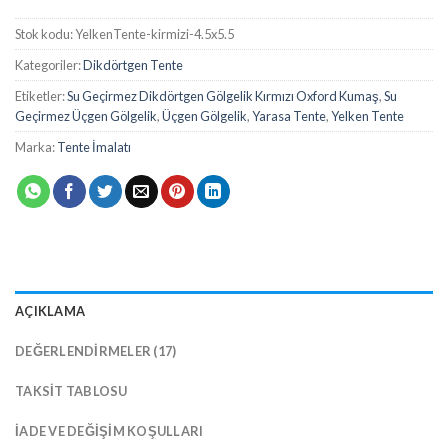
Stok kodu:
YelkenTente-kirmizi-4.5x5.5
Kategoriler:
Dikdörtgen Tente
Etiketler:
Su Geçirmez Dikdörtgen Gölgelik Kırmızı Oxford Kumaş
,
Su
Geçirmez Üçgen Gölgelik
,
Üçgen Gölgelik
,
Yarasa Tente
,
Yelken Tente
Marka:
Tente İmalatı
AÇIKLAMA
DEĞERLENDIRMELER (17)
TAKSIT TABLOSU
İADE VE DEĞIŞIM KOŞULLARI