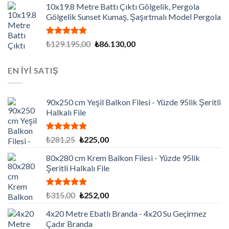
aldı
10x19.8 Metre Battı Çıktı Gölgelik, Pergola
₺129.847,50.
fiyat:
Gölgelik Sunset Kumaş, Şaşırtmalı Model Pergola
₺86.565,00.
5 üzerinden
Orijinal
Şu
₺
129.195,00
₺
86.130,00
5.00
oy
fiyat:
andaki
aldı
₺129.195,00.
fiyat:
EN İYİ SATIŞ
₺86.130,00.
90x250 cm Yeşil Balkon Filesi - Yüzde 95lik Şeritli
Halkalı File
5 üzerinden
Orijinal
Şu
₺
281,25
₺
225,00
5.00
oy
fiyat:
andaki
aldı
80x280 cm Krem Balkon Filesi - Yüzde 95lik
₺281,25.
fiyat:
Şeritli Halkalı File
₺225,00.
5 üzerinden
Orijinal
Şu
₺
315,00
₺
252,00
5.00
oy
fiyat:
andaki
aldı
4x20 Metre Ebatlı Branda - 4x20 Su Geçirmez
₺315,00.
fiyat:
Çadır Branda
₺252,00.