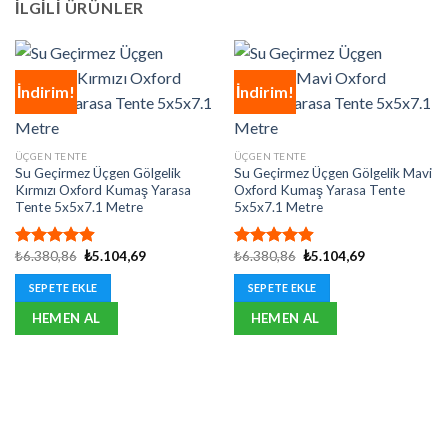
İLGILI ÜRÜNLER
İndirim!
İndirim!
ÜÇGEN TENTE
ÜÇGEN TENTE
Su Geçirmez Üçgen Gölgelik
Su Geçirmez Üçgen Gölgelik Mavi
Kırmızı Oxford Kumaş Yarasa
Oxford Kumaş Yarasa Tente
Tente 5x5x7.1 Metre
5x5x7.1 Metre
Orijinal
Şu
Orijinal
Şu
₺
6.380,86
₺
5.104,69
₺
6.380,86
₺
5.104,69
5 üzerinden
5 üzerinden
fiyat:
andaki
fiyat:
andaki
4.92
oy
4.92
oy
₺6.380,86.
fiyat:
₺6.380,86.
fiyat:
SEPETE EKLE
SEPETE EKLE
aldı
aldı
₺5.104,69.
₺5.104,69.
HEMEN AL
HEMEN AL