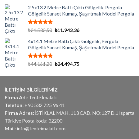
5.00
oy
fiyat:
andaki
aldı
2.5x13.2 Metre Battı Çıktı Gölgelik, Pergola
₺4.267,50.
fiyat:
Gölgelik Sunset Kumaş, Şaşırtmalı Model Pergola
₺3.414,00.
5 üzerinden
Orijinal
Şu
₺
21.532,50
₺
11.943,36
5.00
oy
fiyat:
andaki
aldı
4x14.1 Metre Battı Çıktı Gölgelik, Pergola
₺21.532,50.
fiyat:
Gölgelik Sunset Kumaş, Şaşırtmalı Model Pergola
₺11.943,36.
5 üzerinden
Orijinal
Şu
₺
44.161,20
₺
24.494,75
5.00
oy
fiyat:
andaki
aldı
₺44.161,20.
fiyat:
₺24.494,75.
İLETİŞİM BİLGİLERİMİZ
Firma Adı:
Tente İmalatı
Telefon:
+90 532 725 96 41
Firma Adres:
İSTİKLAL MAH. 113 CAD. NO:127 D.1 Isparta
Türkiye Posta kodu: 32200
Mail:
info@tenteimalati.com