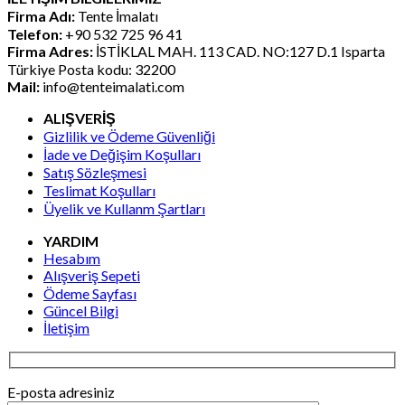
Firma Adı:
Tente İmalatı
₺7.152,00.
Telefon:
+90 532 725 96 41
Firma Adres:
İSTİKLAL MAH. 113 CAD. NO:127 D.1 Isparta
Türkiye Posta kodu: 32200
Mail:
info@tenteimalati.com
ALIŞVERİŞ
Gizlilik ve Ödeme Güvenliği
İade ve Değişim Koşulları
Satış Sözleşmesi
Teslimat Koşulları
Üyelik ve Kullanm Şartları
YARDIM
Hesabım
Alışveriş Sepeti
Ödeme Sayfası
Güncel Bilgi
İletişim
E-posta adresiniz