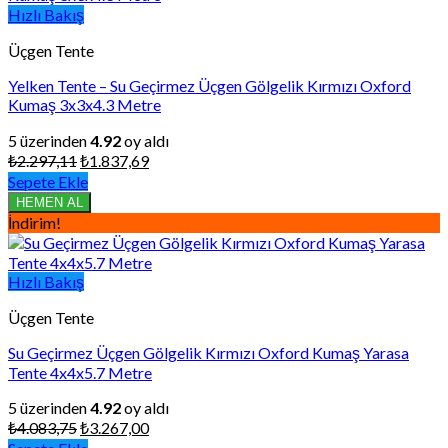
Hızlı Bakış
Üçgen Tente
Yelken Tente – Su Geçirmez Üçgen Gölgelik Kırmızı Oxford
Kumaş 3x3x4.3 Metre
5 üzerinden
4.92
oy aldı
Orijinal
Şu
₺
2.297,11
₺
1.837,69
fiyat:
andaki
Sepete Ekle
₺2.297,11.
fiyat:
HEMEN AL
₺1.837,69.
İndirim!
Hızlı Bakış
Üçgen Tente
Su Geçirmez Üçgen Gölgelik Kırmızı Oxford Kumaş Yarasa
Tente 4x4x5.7 Metre
5 üzerinden
4.92
oy aldı
Orijinal
Şu
₺
4.083,75
₺
3.267,00
fiyat:
andaki