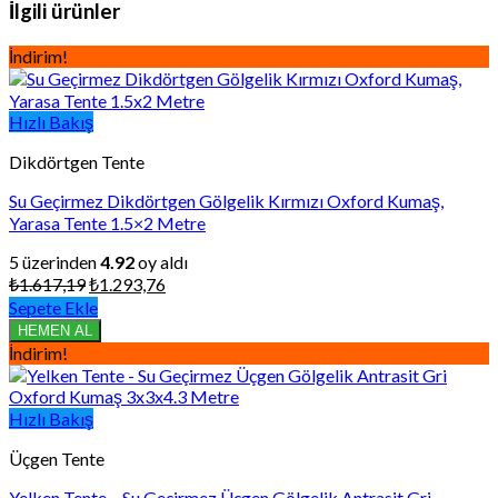
İlgili ürünler
İndirim!
Hızlı Bakış
Dikdörtgen Tente
Su Geçirmez Dikdörtgen Gölgelik Kırmızı Oxford Kumaş,
Yarasa Tente 1.5×2 Metre
5 üzerinden
4.92
oy aldı
Orijinal
Şu
₺
1.617,19
₺
1.293,76
fiyat:
andaki
Sepete Ekle
₺1.617,19.
fiyat:
HEMEN AL
₺1.293,76.
İndirim!
Hızlı Bakış
Üçgen Tente
Yelken Tente – Su Geçirmez Üçgen Gölgelik Antrasit Gri