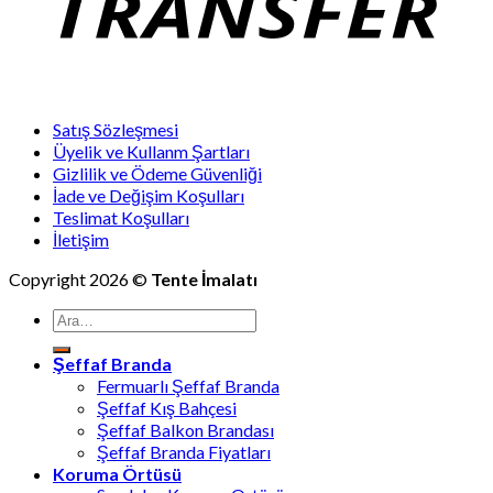
Satış Sözleşmesi
Üyelik ve Kullanm Şartları
Gizlilik ve Ödeme Güvenliği
İade ve Değişim Koşulları
Teslimat Koşulları
İletişim
Copyright 2026 ©
Tente İmalatı
Ara:
Şeffaf Branda
Fermuarlı Şeffaf Branda
Şeffaf Kış Bahçesi
Şeffaf Balkon Brandası
Şeffaf Branda Fiyatları
Koruma Örtüsü