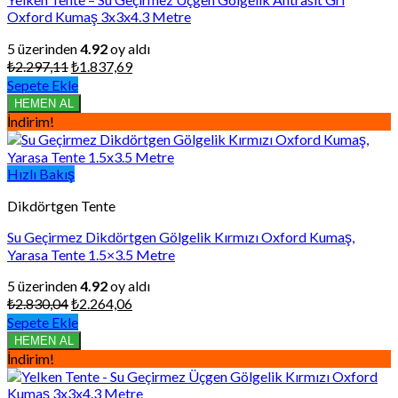
Oxford Kumaş 3x3x4.3 Metre
5 üzerinden
4.92
oy aldı
Orijinal
Şu
₺
2.297,11
₺
1.837,69
fiyat:
andaki
Sepete Ekle
₺2.297,11.
fiyat:
HEMEN AL
₺1.837,69.
İndirim!
Hızlı Bakış
Dikdörtgen Tente
Su Geçirmez Dikdörtgen Gölgelik Kırmızı Oxford Kumaş,
Yarasa Tente 1.5×3.5 Metre
5 üzerinden
4.92
oy aldı
Orijinal
Şu
₺
2.830,04
₺
2.264,06
fiyat:
andaki
Sepete Ekle
₺2.830,04.
fiyat:
HEMEN AL
₺2.264,06.
İndirim!