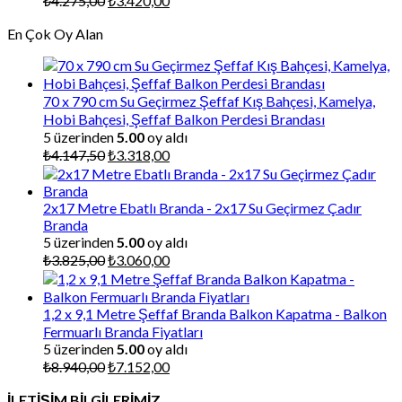
₺
4.275,00
₺
3.420,00
fiyat:
andaki
En Çok Oy Alan
₺4.275,00.
fiyat:
₺3.420,00.
70 x 790 cm Su Geçirmez Şeffaf Kış Bahçesi, Kamelya,
Hobi Bahçesi, Şeffaf Balkon Perdesi Brandası
5 üzerinden
5.00
oy aldı
Orijinal
Şu
₺
4.147,50
₺
3.318,00
fiyat:
andaki
₺4.147,50.
fiyat:
₺3.318,00.
2x17 Metre Ebatlı Branda - 2x17 Su Geçirmez Çadır
Branda
5 üzerinden
5.00
oy aldı
Orijinal
Şu
₺
3.825,00
₺
3.060,00
fiyat:
andaki
₺3.825,00.
fiyat:
₺3.060,00.
1,2 x 9,1 Metre Şeffaf Branda Balkon Kapatma - Balkon
Fermuarlı Branda Fiyatları
5 üzerinden
5.00
oy aldı
Orijinal
Şu
₺
8.940,00
₺
7.152,00
fiyat:
andaki
İLETİŞİM BİLGİLERİMİZ
₺8.940,00.
fiyat: