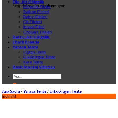
File, Jüt Gölgelik
Sepetinizde ürün bulunmuyor.
Gölgelik Fileler
Balkon Fileleri
Bahçe Fileleri
Çit Fileleri
İnşaat Filesi
Otopark Fileleri
Battı Çıktı Gölgelik
Ebatlı Branda
Yarasa Tente
Üçgen Tente
Dikdörtgen Tente
Kare Tente
Basit Montaj Videosu
Ara:
Ana Sayfa
/
Yarasa Tente
/
Dikdörtgen Tente
İndirim!