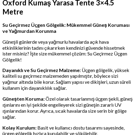
Oxford Kumaş Yarasa Tente 3×4.5
Metre
Su Geçirmez Üçgen Gölgelik: Mükemmel Güneş Koruması
ve Yağmurdan Korunma
Güneşli günlerde veya yağmurlu havalarda açık hava
etkinliklerinin tadını çıkarırken kendinizi güvende hissetmek
ister misiniz? İşte size mükemmel çözüm: Su Geçirmez Üçgen
Gölgelik!
Dayanıklı ve Su Geçirmez Malzeme:
Üçgen gölgelik, yüksek
kaliteli su geçirmez malzemeden yapılmıştır, böylece sizi
yağmur altında bile korur. Sağlam yapısı ve dikişleri, uzun süreli
kullanım için dayanıklılık sağlar.
Güneşten Koruma:
Özel olarak tasarlanmış üçgen şekli, güneş
ışınlarını en iyi şekilde engelleyerek sizi güneşin zararlı UV
ışınlarından korur. Ayrıca, sıcak havalarda size serin bir gölge
sağlar.
Kolay Kurulum:
Basit ve kullanıcı dostu tasarımı sayesinde,
üçgen gölgelik hızlıca kurulabilir ve sökülebilir.