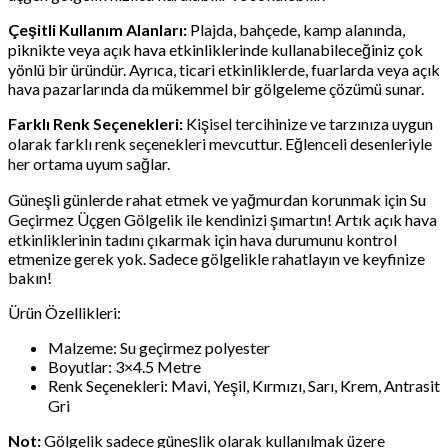
Çeşitli Kullanım Alanları:
Plajda, bahçede, kamp alanında,
piknikte veya açık hava etkinliklerinde kullanabileceğiniz çok
yönlü bir üründür. Ayrıca, ticari etkinliklerde, fuarlarda veya açık
hava pazarlarında da mükemmel bir gölgeleme çözümü sunar.
Farklı Renk Seçenekleri:
Kişisel tercihinize ve tarzınıza uygun
olarak farklı renk seçenekleri mevcuttur. Eğlenceli desenleriyle
her ortama uyum sağlar.
Güneşli günlerde rahat etmek ve yağmurdan korunmak için Su
Geçirmez Üçgen Gölgelik ile kendinizi şımartın! Artık açık hava
etkinliklerinin tadını çıkarmak için hava durumunu kontrol
etmenize gerek yok. Sadece gölgelikle rahatlayın ve keyfinize
bakın!
Ürün Özellikleri:
Malzeme: Su geçirmez polyester
Boyutlar: 3×4.5 Metre
Renk Seçenekleri: Mavi, Yeşil, Kırmızı, Sarı, Krem, Antrasit
Gri
Not:
Gölgelik sadece güneşlik olarak kullanılmak üzere