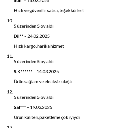
Sun*
–
15.02.2025
Hızlı ve güvenilir satıcı, teşekkürler!
5 üzerinden
5
oy aldı
Dil**
–
24.02.2025
Hızlı kargo, harika hizmet
5 üzerinden
5
oy aldı
S.K******
–
14.03.2025
Ürün sağlam ve eksiksiz ulaştı
5 üzerinden
5
oy aldı
Sal***
–
19.03.2025
Ürün kaliteli, paketleme çok iyiydi