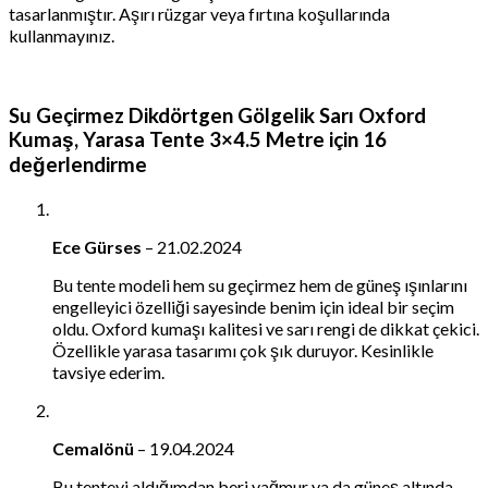
tasarlanmıştır. Aşırı rüzgar veya fırtına koşullarında
kullanmayınız.
Su Geçirmez Dikdörtgen Gölgelik Sarı Oxford
Kumaş, Yarasa Tente 3×4.5 Metre
için 16
değerlendirme
Ece Gürses
–
21.02.2024
Bu tente modeli hem su geçirmez hem de güneş ışınlarını
engelleyici özelliği sayesinde benim için ideal bir seçim
oldu. Oxford kumaşı kalitesi ve sarı rengi de dikkat çekici.
Özellikle yarasa tasarımı çok şık duruyor. Kesinlikle
tavsiye ederim.
Cemalönü
–
19.04.2024
Bu tenteyi aldığımdan beri yağmur ya da güneş altında