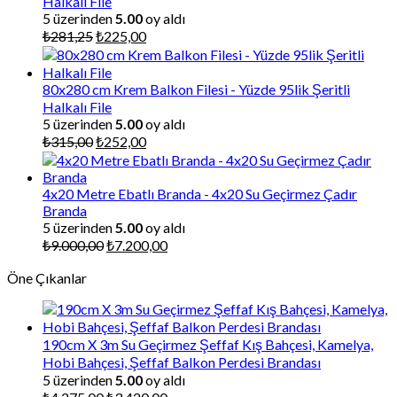
Halkalı File
5 üzerinden
5.00
oy aldı
Orijinal
Şu
₺
281,25
₺
225,00
fiyat:
andaki
₺281,25.
fiyat:
₺225,00.
80x280 cm Krem Balkon Filesi - Yüzde 95lik Şeritli
Halkalı File
5 üzerinden
5.00
oy aldı
Orijinal
Şu
₺
315,00
₺
252,00
fiyat:
andaki
₺315,00.
fiyat:
₺252,00.
4x20 Metre Ebatlı Branda - 4x20 Su Geçirmez Çadır
Branda
5 üzerinden
5.00
oy aldı
Orijinal
Şu
₺
9.000,00
₺
7.200,00
fiyat:
andaki
Öne Çıkanlar
₺9.000,00.
fiyat:
₺7.200,00.
190cm X 3m Su Geçirmez Şeffaf Kış Bahçesi, Kamelya,
Hobi Bahçesi, Şeffaf Balkon Perdesi Brandası
5 üzerinden
5.00
oy aldı
Orijinal
Şu