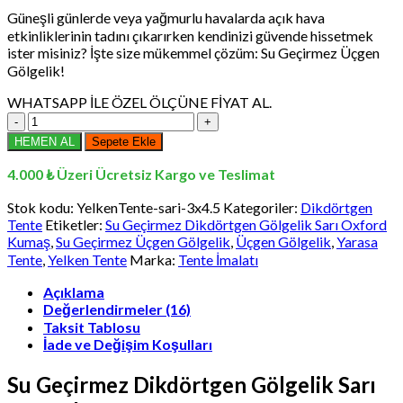
andaki
Güneşli günlerde veya yağmurlu havalarda açık hava
₺7.277,25.
fiyat:
etkinliklerinin tadını çıkarırken kendinizi güvende hissetmek
₺5.821,76.
ister misiniz? İşte size mükemmel çözüm: Su Geçirmez Üçgen
Gölgelik!
WHATSAPP İLE ÖZEL ÖLÇÜNE FİYAT AL.
Su
Geçirmez
HEMEN AL
Sepete Ekle
Dikdörtgen
Gölgelik
4.000 ₺ Üzeri Ücretsiz Kargo ve Teslimat
Sarı
Oxford
Stok kodu:
YelkenTente-sari-3x4.5
Kategoriler:
Dikdörtgen
Kumaş,
Tente
Etiketler:
Su Geçirmez Dikdörtgen Gölgelik Sarı Oxford
Yarasa
Kumaş
,
Su Geçirmez Üçgen Gölgelik
,
Üçgen Gölgelik
,
Yarasa
Tente
Tente
,
Yelken Tente
Marka:
Tente İmalatı
3x4.5
Metre
Açıklama
adet
Değerlendirmeler (16)
Taksit Tablosu
İade ve Değişim Koşulları
Su Geçirmez Dikdörtgen Gölgelik Sarı