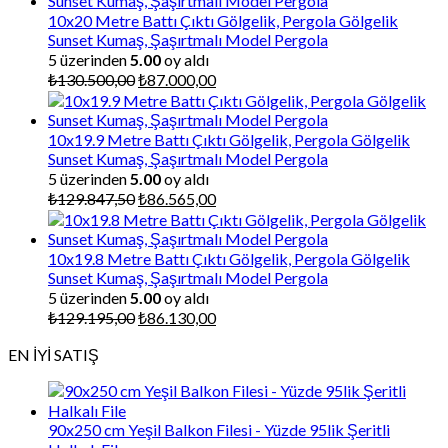
10x20 Metre Battı Çıktı Gölgelik, Pergola Gölgelik
Sunset Kumaş, Şaşırtmalı Model Pergola
5 üzerinden
5.00
oy aldı
Orijinal
Şu
₺
130.500,00
₺
87.000,00
fiyat:
andaki
₺130.500,00.
fiyat:
₺87.000,00.
10x19.9 Metre Battı Çıktı Gölgelik, Pergola Gölgelik
Sunset Kumaş, Şaşırtmalı Model Pergola
5 üzerinden
5.00
oy aldı
Orijinal
Şu
₺
129.847,50
₺
86.565,00
fiyat:
andaki
₺129.847,50.
fiyat:
₺86.565,00.
10x19.8 Metre Battı Çıktı Gölgelik, Pergola Gölgelik
Sunset Kumaş, Şaşırtmalı Model Pergola
5 üzerinden
5.00
oy aldı
Orijinal
Şu
₺
129.195,00
₺
86.130,00
fiyat:
andaki
EN İYİ SATIŞ
₺129.195,00.
fiyat:
₺86.130,00.
90x250 cm Yeşil Balkon Filesi - Yüzde 95lik Şeritli