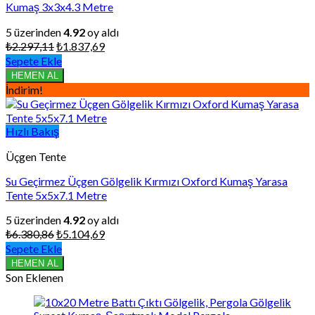
Kumaş 3x3x4.3 Metre
5 üzerinden
4.92
oy aldı
Orijinal
Şu
₺
2.297,11
₺
1.837,69
fiyat:
andaki
Sepete Ekle
₺2.297,11.
fiyat:
HEMEN AL
₺1.837,69.
İndirim!
Hızlı Bakış
Üçgen Tente
Su Geçirmez Üçgen Gölgelik Kırmızı Oxford Kumaş Yarasa
Tente 5x5x7.1 Metre
5 üzerinden
4.92
oy aldı
Orijinal
Şu
₺
6.380,86
₺
5.104,69
fiyat:
andaki
Sepete Ekle
₺6.380,86.
fiyat:
HEMEN AL
₺5.104,69.
Son Eklenen