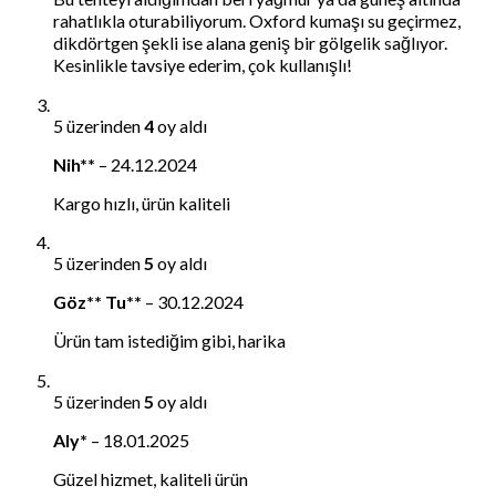
rahatlıkla oturabiliyorum. Oxford kumaşı su geçirmez,
dikdörtgen şekli ise alana geniş bir gölgelik sağlıyor.
Kesinlikle tavsiye ederim, çok kullanışlı!
5 üzerinden
4
oy aldı
Nih**
–
24.12.2024
Kargo hızlı, ürün kaliteli
5 üzerinden
5
oy aldı
Göz** Tu**
–
30.12.2024
Ürün tam istediğim gibi, harika
5 üzerinden
5
oy aldı
Aly*
–
18.01.2025
Güzel hizmet, kaliteli ürün