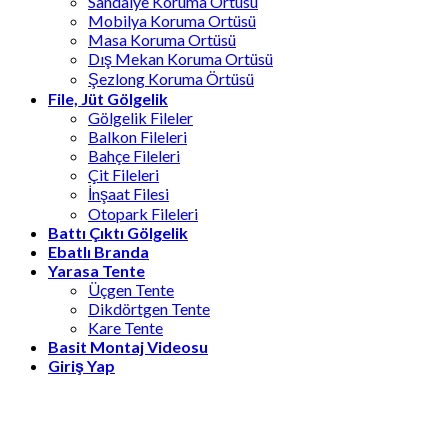
Sandalye Koruma Ortüsü
Mobilya Koruma Ortüsü
Masa Koruma Ortüsü
Dış Mekan Koruma Ortüsü
Şezlong Koruma Örtüsü
File, Jüt Gölgelik
Gölgelik Fileler
Balkon Fileleri
Bahçe Fileleri
Çit Fileleri
İnşaat Filesi
Otopark Fileleri
Battı Çıktı Gölgelik
Ebatlı Branda
Yarasa Tente
Üçgen Tente
Dikdörtgen Tente
Kare Tente
Basit Montaj Videosu
Giriş Yap