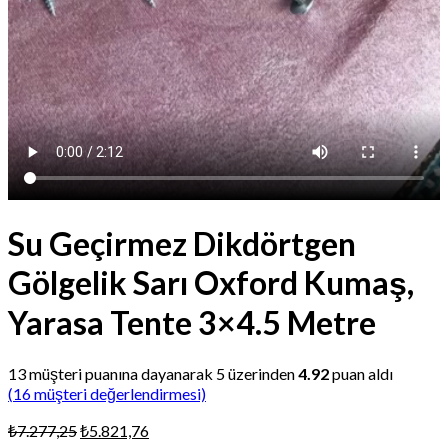
Su Geçirmez Dikdörtgen
Gölgelik Sarı Oxford Kumaş,
Yarasa Tente 3×4.5 Metre
13
müşteri puanına dayanarak 5 üzerinden
4.92
puan aldı
(
16
müşteri değerlendirmesi)
Orijinal
Şu
₺
7.277,25
₺
5.821,76
fiyat: