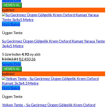
Sepete Ekle
₺4.083,75.
fiyat:
HEMEN AL
₺3.267,00.
İndirim!
Hızlı Bakış
Üçgen Tente
Su Geçirmez Üçgen Gölgelik Krem Oxford Kumaş Yarasa Tente
3x4x5 Metre
5 üzerinden
4.92
oy aldı
Orijinal
Şu
₺
3.062,81
₺
2.450,26
fiyat:
andaki
Sepete Ekle
₺3.062,81.
fiyat:
HEMEN AL
₺2.450,26.
İndirim!
Hızlı Bakış
Üçgen Tente
Yelken Tente – Su Geçirmez Üçgen Gölgelik Krem Oxford