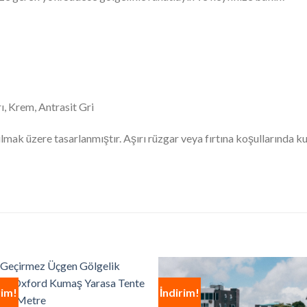
ı, Krem, Antrasit Gri
mak üzere tasarlanmıştır. Aşırı rüzgar veya fırtına koşullarında k
rim!
İndirim!