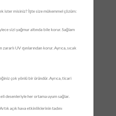
mek ister misiniz? İşte size mükemmel çözüm:
lece sizi yağmur altında bile korur. Sağlam
n zararlı UV ışınlarından korur. Ayrıca, sıcak
iniz çok yönlü bir üründür. Ayrıca, ticari
celi desenleriyle her ortama uyum sağlar.
tık açık hava etkinliklerinin tadını