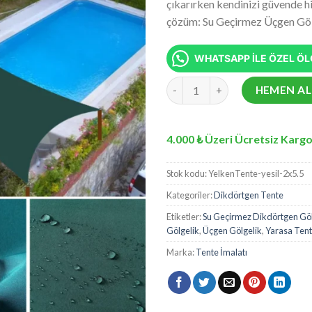
çıkarırken kendinizi güvende h
aldı
çözüm: Su Geçirmez Üçgen Göl
WHATSAPP İLE ÖZEL ÖLÇ
Su Geçirmez Dikdörtgen Gölgel
HEMEN AL
4.000 ₺ Üzeri Ücretsiz Kargo
Stok kodu:
YelkenTente-yesil-2x5.5
Kategoriler:
Dikdörtgen Tente
Etiketler:
Su Geçirmez Dikdörtgen Göl
Gölgelik
,
Üçgen Gölgelik
,
Yarasa Ten
Marka:
Tente İmalatı