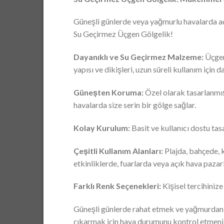
Güneşli günlerde veya yağmurlu havalarda açı
Su Geçirmez Üçgen Gölgelik!
Dayanıklı ve Su Geçirmez Malzeme:
Üçgen 
yapısı ve dikişleri, uzun süreli kullanım için d
Güneşten Koruma:
Özel olarak tasarlanmış 
havalarda size serin bir gölge sağlar.
Kolay Kurulum:
Basit ve kullanıcı dostu tasa
Çeşitli Kullanım Alanları:
Plajda, bahçede, k
etkinliklerde, fuarlarda veya açık hava paz
Farklı Renk Seçenekleri:
Kişisel tercihinize
Güneşli günlerde rahat etmek ve yağmurdan ko
çıkarmak için hava durumunu kontrol etmeniz