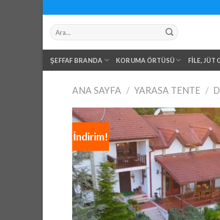
Skip
to
Ara:
content
ŞEFFAF BRANDA
KORUMA ÖRTÜSÜ
FILE, JÜT
ANA SAYFA
/
YARASA TENTE
/
D
İndirim!