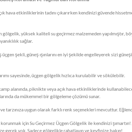
k hava etkinliklerinin tadını çıkarırken kendinizi güvende hisset
gölgelik, yüksek kaliteli su geçirmez malzemeden yapılmıştır, böy
ayanıklılık sağlar.
üçgen şekli, güneş ışınlarını en iyi şekilde engelleyerek sizi güneşi
rımı sayesinde, üçgen gölgelik hızlıca kurulabilir ve sökülebilir.
amp alanında, piknikte veya açık hava etkinliklerinde kullanabileceğ
arlarında da mükemmel bir gölgeleme çözümü sunar.
 ve tarzınıza uygun olarak farklı renk seçenekleri mevcuttur. Eğlen
runmak için Su Geçirmez Üçgen Gölgelik ile kendinizi şımartın! Ar
e gerek yok. Sadece gölgelikle rahatlayın ve keyfinize bakın!