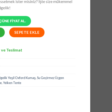
issetmek ister misiniz? İşte size mükemmel
₺4.743,67.
gelik!
ÜNE FİYAT AL.
ik Yeşil Oxford Kumaş, Yarasa Tente 2x5.5 Metre adet
SEPETE EKLE
 ve Teslimat
gelik Yeşil Oxford Kumaş
,
Su Geçirmez Üçgen
te
,
Yelken Tente