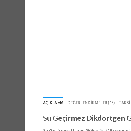
AÇIKLAMA
DEĞERLENDIRMELER (15)
TAKSI
Su Geçirmez Dikdörtgen G
Su Geçirmez Üçgen Gölgelik: Mükemme