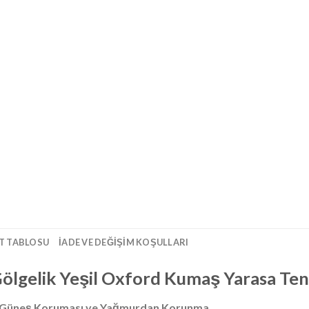
T TABLOSU
İADE VE DEĞIŞIM KOŞULLARI
ölgelik Yeşil Oxford Kumaş Yarasa Te
l Güneş Koruması ve Yağmurdan Korunma