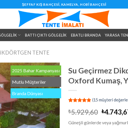
ŞEFFAF KIŞ BAHÇESI, KAMELYA, HOBI BAHÇESI
 GÖLGELIK
BATTI ÇIKTI GÖLGELIK
EBATLI BRANDA
YARASA TE
IKDÖRTGEN TENTE
Su Geçirmez Dikd
2025 Bahar Kampanyası
Oxford Kumaş, Y
Mutlu Müşteriler
Branda Dünyası
(
15
müşteri değerle
13
müşteri
Orijinal
5.929,60
4.743,6
₺
₺
puanına
dayanarak
fiyat:
5 üzerinden
Güneşli günlerde veya yağmurlu 
₺5.929,6
4.92
puan