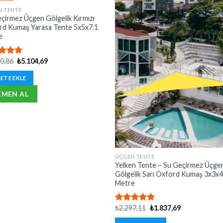
N TENTE
çirmez Üçgen Gölgelik Kırmızı
rd Kumaş Yarasa Tente 5x5x7.1
e
Orijinal
Şu
80,86
₺
5.104,69
erinden
fiyat:
andaki
oy
₺6.380,86.
fiyat:
ETE EKLE
₺5.104,69.
EMEN AL
ÜÇGEN TENTE
Yelken Tente – Su Geçirmez Üçge
Gölgelik Sarı Oxford Kumaş 3x3x4
Metre
Orijinal
Şu
₺
2.297,11
₺
1.837,69
5 üzerinden
fiyat:
andaki
4.92
oy
₺2.297,11.
fiyat: