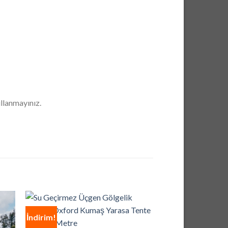
ullanmayınız.
İndirim!
İndirim!