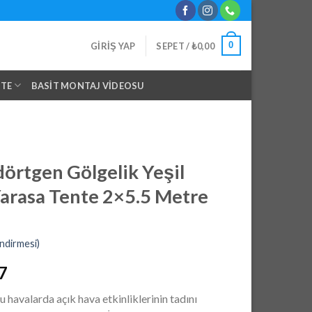
0
GIRIŞ YAP
SEPET /
₺
0,00
NTE
BASIT MONTAJ VIDEOSU
örtgen Gölgelik Yeşil
arasa Tente 2×5.5 Metre
ndirmesi)
Şu
7
andaki
havalarda açık hava etkinliklerinin tadını
0.
fiyat: