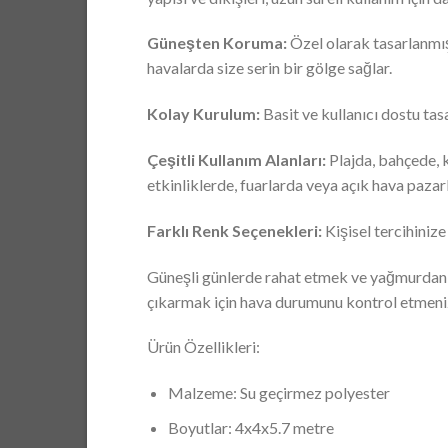
Güneşten Koruma:
Özel olarak tasarlanmış 
havalarda size serin bir gölge sağlar.
Kolay Kurulum:
Basit ve kullanıcı dostu tasa
Çeşitli Kullanım Alanları:
Plajda, bahçede, k
etkinliklerde, fuarlarda veya açık hava paz
Farklı Renk Seçenekleri:
Kişisel tercihinize
Güneşli günlerde rahat etmek ve yağmurdan ko
çıkarmak için hava durumunu kontrol etmeniz
Ürün Özellikleri:
Malzeme: Su geçirmez polyester
Boyutlar: 4x4x5.7 metre