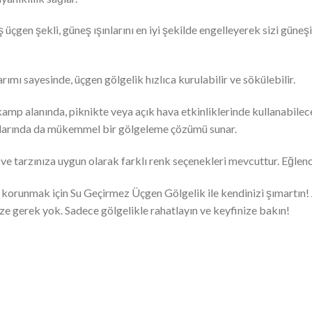
üçgen şekli, güneş ışınlarını en iyi şekilde engelleyerek sizi güneşi
rımı sayesinde, üçgen gölgelik hızlıca kurulabilir ve sökülebilir.
amp alanında, piknikte veya açık hava etkinliklerinde kullanabileceğ
arlarında da mükemmel bir gölgeleme çözümü sunar.
 ve tarzınıza uygun olarak farklı renk seçenekleri mevcuttur. Eğlen
runmak için Su Geçirmez Üçgen Gölgelik ile kendinizi şımartın! Ar
e gerek yok. Sadece gölgelikle rahatlayın ve keyfinize bakın!