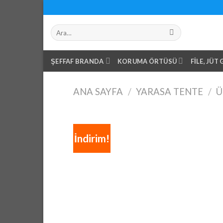
Skip
to
Ara:
content
ŞEFFAF BRANDA
KORUMA ÖRTÜSÜ
FILE, JÜT
ANA SAYFA
/
YARASA TENTE
/
Ü
İndirim!