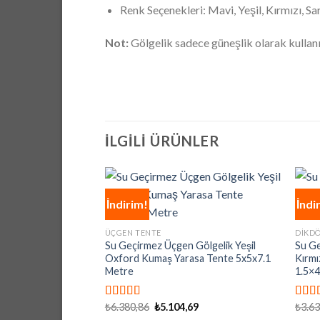
Renk Seçenekleri: Mavi, Yeşil, Kırmızı, Sar
Not:
Gölgelik sadece güneşlik olarak kullanıl
İLGILI ÜRÜNLER
İndirim!
İndi
ÜÇGEN TENTE
DIKD
Su Geçirmez Üçgen Gölgelik Yeşil
Su Ge
Oxford Kumaş Yarasa Tente 5x5x7.1
Kırmı
Metre
1.5×4
Orijinal
Şu
₺
6.380,86
₺
5.104,69
₺
3.6
5 üzerinden
5 üze
fiyat:
andaki
4.92
oy aldı
4.92
o