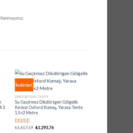
ullanmayınız.
İndirim!
İndirim!
DIKDÖRTGEN TENTE
n
Su Geçirmez Dikdörtgen Gölgelik
4.3
Kırmızı Oxford Kumaş, Yarasa Tente
1.5×2 Metre
Orijinal
Şu
₺
1.617,19
₺
1.293,76
5 üzerinden
fiyat:
andaki
4.92
oy aldı