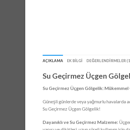
AÇIKLAMA
EK BILGI
DEĞERLENDIRMELER (1
Su Geçirmez Üçgen Gölge
Su Geçirmez Üçgen Gölgelik: Mükemme
Güneşli günlerde veya yağmurlu havalarda açı
Su Geçirmez Üçgen Gölgelik!
Dayanıklı ve Su Geçirmez Malzeme:
Üçgen 
yapısı ve dikişleri, uzun süreli kullanım için d