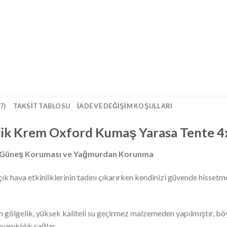
7)
TAKSIT TABLOSU
İADE VE DEĞIŞIM KOŞULLARI
lik Krem Oxford Kumaş Yarasa Tente 4
l Güneş Koruması ve Yağmurdan Korunma
k hava etkinliklerinin tadını çıkarırken kendinizi güvende hisset
gölgelik, yüksek kaliteli su geçirmez malzemeden yapılmıştır, böy
ayanıklılık sağlar.