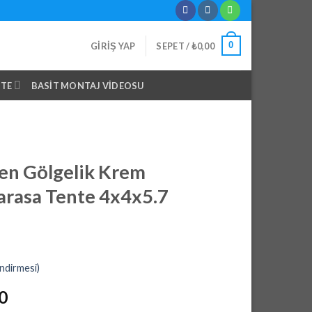
0
GIRIŞ YAP
SEPET /
₺
0,00
NTE
BASIT MONTAJ VIDEOSU
en Gölgelik Krem
rasa Tente 4x4x5.7
ndirmesi)
Şu
0