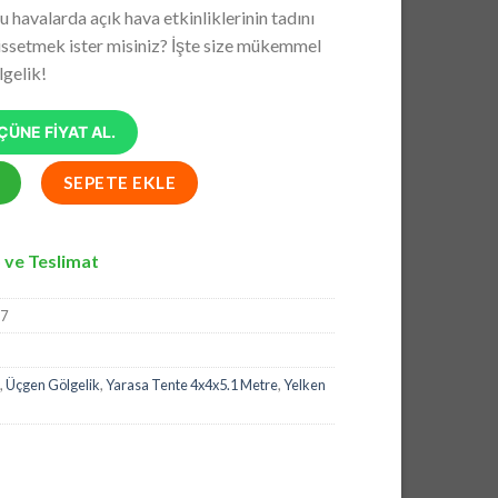
andaki
havalarda açık hava etkinliklerinin tadını
5.
fiyat:
issetmek ister misiniz? İşte size mükemmel
₺3.267,00.
gelik!
ÜNE FİYAT AL.
rem Oxford Kumaş Yarasa Tente 4x4x5.7 Metre adet
SEPETE EKLE
 ve Teslimat
-7
,
Üçgen Gölgelik
,
Yarasa Tente 4x4x5.1 Metre
,
Yelken