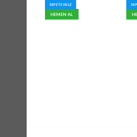
₺6.380,86.
fiyat:
SEPETE EKLE
SEP
₺5.104,69.
HEMEN AL
H