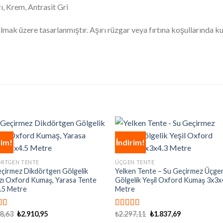
ı, Krem, Antrasit Gri
mak üzere tasarlanmıştır. Aşırı rüzgar veya fırtına koşullarında k
rim!
İndirim!
ÖRTGEN TENTE
ÜÇGEN TENTE
çirmez Dikdörtgen Gölgelik
Yelken Tente – Su Geçirmez Üçge
zı Oxford Kumaş, Yarasa Tente
Gölgelik Yeşil Oxford Kumaş 3x3x
.5 Metre
Metre
Orijinal
Şu
Orijinal
Şu
38,63
₺
2.910,95
₺
2.297,11
₺
1.837,69
rinden
5 üzerinden
fiyat:
andaki
fiyat:
andaki
y aldı
4.92
oy aldı