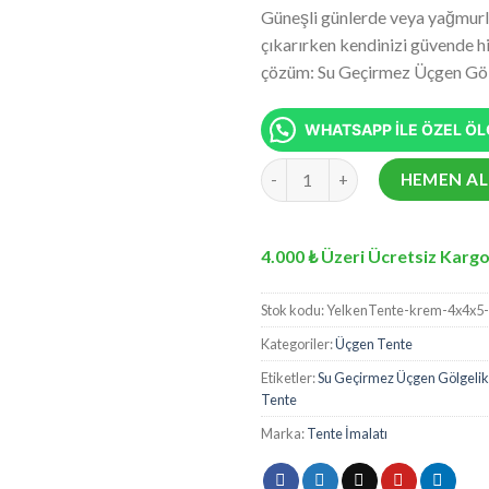
fiyat:
üzerinden
Güneşli günlerde veya yağmurlu 
₺4.083,7
4.92
puan
çıkarırken kendinizi güvende h
aldı
çözüm: Su Geçirmez Üçgen Göl
WHATSAPP İLE ÖZEL ÖLÇ
Su Geçirmez Üçgen Gölgelik K
HEMEN AL
4.000 ₺ Üzeri Ücretsiz Kargo
Stok kodu:
YelkenTente-krem-4x4x5
Kategoriler:
Üçgen Tente
Etiketler:
Su Geçirmez Üçgen Gölgelik
Tente
Marka:
Tente İmalatı