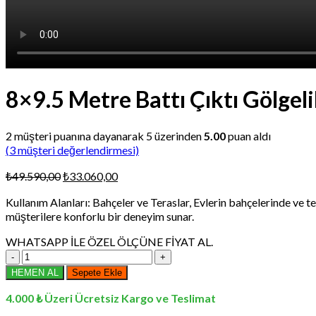
8×9.5 Metre Battı Çıktı Gölgel
2
müşteri puanına dayanarak 5 üzerinden
5.00
puan aldı
(
3
müşteri değerlendirmesi)
Orijinal
Şu
₺
49.590,00
₺
33.060,00
fiyat:
andaki
Kullanım Alanları: Bahçeler ve Teraslar, Evlerin bahçelerinde ve 
₺49.590,00.
fiyat:
müşterilere konforlu bir deneyim sunar.
₺33.060,00.
WHATSAPP İLE ÖZEL ÖLÇÜNE FİYAT AL.
8x9.5
Metre
HEMEN AL
Sepete Ekle
Battı
Çıktı
4.000 ₺ Üzeri Ücretsiz Kargo ve Teslimat
Gölgelik,