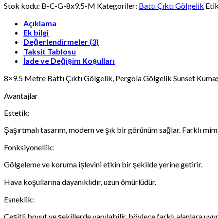
Pergola
Stok kodu:
B-C-G-8x9.5-M
Kategoriler:
Battı Çıktı Gölgelik
Eti
Gölgelik
Sunset
Açıklama
Kumaş,
Ek bilgi
Şaşırtmalı
Değerlendirmeler (3)
Model
Taksit Tablosu
Pergola
İade ve Değişim Koşulları
adet
8×9.5 Metre Battı Çıktı Gölgelik, Pergola Gölgelik Sunset Kuma
Avantajlar
Estetik:
Şaşırtmalı tasarım, modern ve şık bir görünüm sağlar. Farklı mima
Fonksiyonellik:
Gölgeleme ve koruma işlevini etkin bir şekilde yerine getirir.
Hava koşullarına dayanıklıdır, uzun ömürlüdür.
Esneklik:
Çeşitli boyut ve şekillerde yapılabilir, böylece farklı alanlara uyu