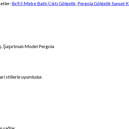
ketler:
8x9.5 Metre Battı Çıktı Gölgelik
,
Pergola Gölgelik Sunset 
ş, Şaşırtmalı Model Pergola
ri stillerle uyumludur.
m sağlar.