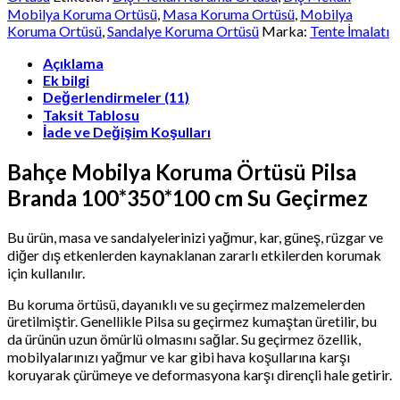
cm
Mobilya Koruma Ortüsü
,
Masa Koruma Ortüsü
,
Mobilya
Su
Koruma Ortüsü
,
Sandalye Koruma Ortüsü
Marka:
Tente İmalatı
Geçirmez
adet
Açıklama
Ek bilgi
Değerlendirmeler (11)
Taksit Tablosu
İade ve Değişim Koşulları
Bahçe Mobilya Koruma Örtüsü Pilsa
Branda 100*350*100 cm Su Geçirmez
Bu ürün, masa ve sandalyelerinizi yağmur, kar, güneş, rüzgar ve
diğer dış etkenlerden kaynaklanan zararlı etkilerden korumak
için kullanılır.
Bu koruma örtüsü, dayanıklı ve su geçirmez malzemelerden
üretilmiştir. Genellikle Pilsa su geçirmez kumaştan üretilir, bu
da ürünün uzun ömürlü olmasını sağlar. Su geçirmez özellik,
mobilyalarınızı yağmur ve kar gibi hava koşullarına karşı
koruyarak çürümeye ve deformasyona karşı dirençli hale getirir.