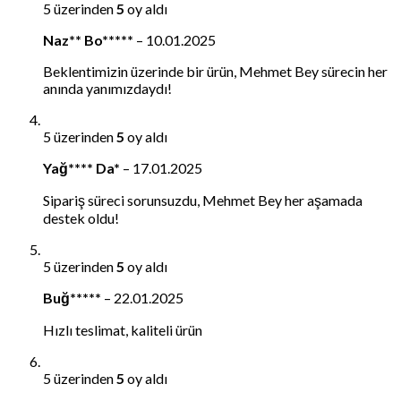
5 üzerinden
5
oy aldı
Naz** Bo*****
–
10.01.2025
Beklentimizin üzerinde bir ürün, Mehmet Bey sürecin her
anında yanımızdaydı!
5 üzerinden
5
oy aldı
Yağ**** Da*
–
17.01.2025
Sipariş süreci sorunsuzdu, Mehmet Bey her aşamada
destek oldu!
5 üzerinden
5
oy aldı
Buğ*****
–
22.01.2025
Hızlı teslimat, kaliteli ürün
5 üzerinden
5
oy aldı