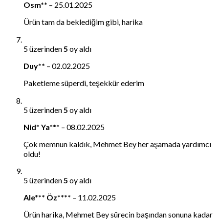
Osm**
–
25.01.2025
Ürün tam da beklediğim gibi, harika
5 üzerinden
5
oy aldı
Duy**
–
02.02.2025
Paketleme süperdi, teşekkür ederim
5 üzerinden
5
oy aldı
Nid* Ya***
–
08.02.2025
Çok memnun kaldık, Mehmet Bey her aşamada yardımcı
oldu!
5 üzerinden
5
oy aldı
Ale*** Öz****
–
11.02.2025
Ürün harika, Mehmet Bey sürecin başından sonuna kadar