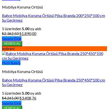
Mobilya Koruma Ortüsü
Bahçe Mobilya Koruma Örtüsü Pilsa Branda 200*250*100 cm
Su Geçirmez
5 üzerinden
5.00
oy aldı
Orijinal
Şu
₺
2.362,50
₺
1.890,00
fiyat:
andaki
Sepete Ekle
₺2.362,50.
fiyat:
HEMEN AL
₺1.890,00.
İndirim!
Hızlı Bakış
Mobilya Koruma Ortüsü
Bahçe Mobilya Koruma Örtüsü Pilsa Branda 250*450*100 cm
Su Geçirmez
5 üzerinden
5.00
oy aldı
Orijinal
Şu
₺
4.261,00
₺
3.408,76
fiyat:
andaki
Sepete Ekle
₺4.261,00.
fiyat:
HEMEN AL