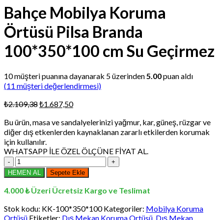
Bahçe Mobilya Koruma
Örtüsü Pilsa Branda
100*350*100 cm Su Geçirmez
10
müşteri puanına dayanarak 5 üzerinden
5.00
puan aldı
(
11
müşteri değerlendirmesi)
Orijinal
Şu
₺
2.109,38
₺
1.687,50
fiyat:
andaki
Bu ürün, masa ve sandalyelerinizi yağmur, kar, güneş, rüzgar ve
₺2.109,38.
fiyat:
diğer dış etkenlerden kaynaklanan zararlı etkilerden korumak
₺1.687,50.
için kullanılır.
WHATSAPP İLE ÖZEL ÖLÇÜNE FİYAT AL.
Bahçe
Mobilya
HEMEN AL
Sepete Ekle
Koruma
Örtüsü
4.000 ₺ Üzeri Ücretsiz Kargo ve Teslimat
Pilsa
Branda
Stok kodu:
KK-100*350*100
Kategoriler:
Mobilya Koruma
100*350*100
Ortüsü
Etiketler:
Dış Mekan Koruma Ortüsü
,
Dış Mekan