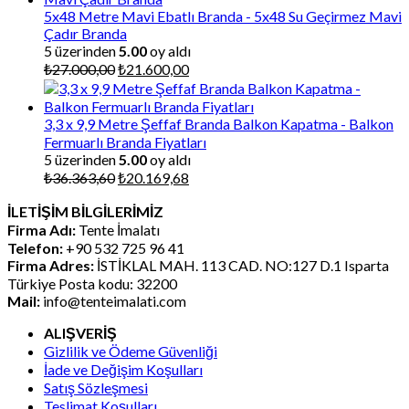
₺12.474,00.
5x48 Metre Mavi Ebatlı Branda - 5x48 Su Geçirmez Mavi
Çadır Branda
5 üzerinden
5.00
oy aldı
Orijinal
Şu
₺
27.000,00
₺
21.600,00
fiyat:
andaki
₺27.000,00.
fiyat:
₺21.600,00.
3,3 x 9,9 Metre Şeffaf Branda Balkon Kapatma - Balkon
Fermuarlı Branda Fiyatları
5 üzerinden
5.00
oy aldı
Orijinal
Şu
₺
36.363,60
₺
20.169,68
fiyat:
andaki
İLETİŞİM BİLGİLERİMİZ
₺36.363,60.
fiyat:
Firma Adı:
Tente İmalatı
₺20.169,68.
Telefon:
+90 532 725 96 41
Firma Adres:
İSTİKLAL MAH. 113 CAD. NO:127 D.1 Isparta
Türkiye Posta kodu: 32200
Mail:
info@tenteimalati.com
ALIŞVERİŞ
Gizlilik ve Ödeme Güvenliği
İade ve Değişim Koşulları
Satış Sözleşmesi
Teslimat Koşulları