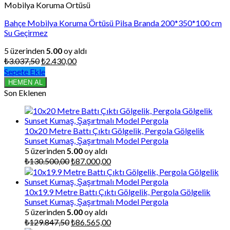
Mobilya Koruma Ortüsü
Bahçe Mobilya Koruma Örtüsü Pilsa Branda 200*350*100 cm
Su Geçirmez
5 üzerinden
5.00
oy aldı
Orijinal
Şu
₺
3.037,50
₺
2.430,00
fiyat:
andaki
Sepete Ekle
₺3.037,50.
fiyat:
HEMEN AL
₺2.430,00.
Son Eklenen
10x20 Metre Battı Çıktı Gölgelik, Pergola Gölgelik
Sunset Kumaş, Şaşırtmalı Model Pergola
5 üzerinden
5.00
oy aldı
Orijinal
Şu
₺
130.500,00
₺
87.000,00
fiyat:
andaki
₺130.500,00.
fiyat:
₺87.000,00.
10x19.9 Metre Battı Çıktı Gölgelik, Pergola Gölgelik
Sunset Kumaş, Şaşırtmalı Model Pergola
5 üzerinden
5.00
oy aldı
Orijinal
Şu
₺
129.847,50
₺
86.565,00