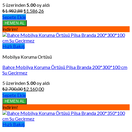
5 üzerinden
5.00
oy aldı
Orijinal
Şu
₺
1.982,88
₺
1.586,26
fiyat:
andaki
Sepete Ekle
₺1.982,88.
fiyat:
HEMEN AL
₺1.586,26.
İndirim!
Hızlı Bakış
Mobilya Koruma Ortüsü
Bahçe Mobilya Koruma Örtüsü Pilsa Branda 200*300*100 cm
Su Geçirmez
5 üzerinden
5.00
oy aldı
Orijinal
Şu
₺
2.700,00
₺
2.160,00
fiyat:
andaki
Sepete Ekle
₺2.700,00.
fiyat:
HEMEN AL
₺2.160,00.
İndirim!
Hızlı Bakış