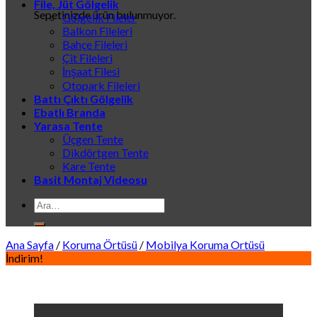
File, Jüt Gölgelik
Sepetinizde ürün bulunmuyor.
Gölgelik Fileler
Balkon Fileleri
Bahçe Fileleri
Çit Fileleri
İnşaat Filesi
Otopark Fileleri
Battı Çıktı Gölgelik
Ebatlı Branda
Yarasa Tente
Üçgen Tente
Dikdörtgen Tente
Kare Tente
Basit Montaj Videosu
Ara:
Ana Sayfa
/
Koruma Örtüsü
/
Mobilya Koruma Ortüsü
İndirim!