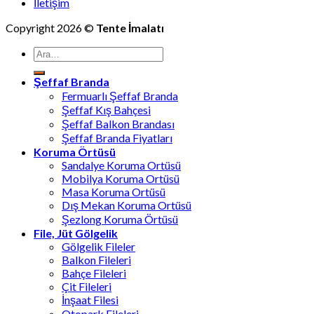
İletişim
Copyright 2026 ©
Tente İmalatı
Ara:
Şeffaf Branda
Fermuarlı Şeffaf Branda
Şeffaf Kış Bahçesi
Şeffaf Balkon Brandası
Şeffaf Branda Fiyatları
Koruma Örtüsü
Sandalye Koruma Ortüsü
Mobilya Koruma Ortüsü
Masa Koruma Ortüsü
Dış Mekan Koruma Ortüsü
Şezlong Koruma Örtüsü
File, Jüt Gölgelik
Gölgelik Fileler
Balkon Fileleri
Bahçe Fileleri
Çit Fileleri
İnşaat Filesi
Otopark Fileleri