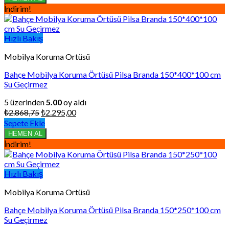
₺3.408,76.
İndirim!
Hızlı Bakış
Mobilya Koruma Ortüsü
Bahçe Mobilya Koruma Örtüsü Pilsa Branda 150*400*100 cm
Su Geçirmez
5 üzerinden
5.00
oy aldı
Orijinal
Şu
₺
2.868,75
₺
2.295,00
fiyat:
andaki
Sepete Ekle
₺2.868,75.
fiyat:
HEMEN AL
₺2.295,00.
İndirim!
Hızlı Bakış
Mobilya Koruma Ortüsü
Bahçe Mobilya Koruma Örtüsü Pilsa Branda 150*250*100 cm
Su Geçirmez