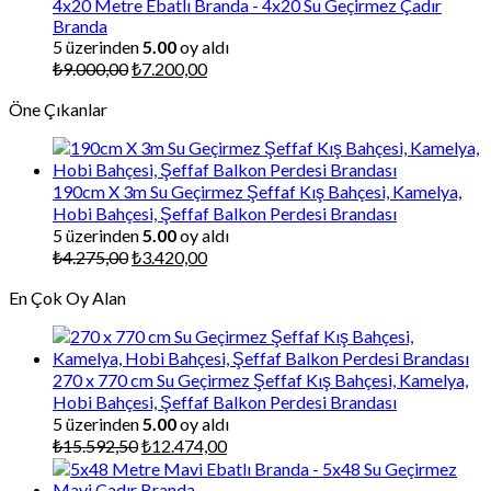
₺252,00.
4x20 Metre Ebatlı Branda - 4x20 Su Geçirmez Çadır
Branda
5 üzerinden
5.00
oy aldı
Orijinal
Şu
₺
9.000,00
₺
7.200,00
fiyat:
andaki
Öne Çıkanlar
₺9.000,00.
fiyat:
₺7.200,00.
190cm X 3m Su Geçirmez Şeffaf Kış Bahçesi, Kamelya,
Hobi Bahçesi, Şeffaf Balkon Perdesi Brandası
5 üzerinden
5.00
oy aldı
Orijinal
Şu
₺
4.275,00
₺
3.420,00
fiyat:
andaki
En Çok Oy Alan
₺4.275,00.
fiyat:
₺3.420,00.
270 x 770 cm Su Geçirmez Şeffaf Kış Bahçesi, Kamelya,
Hobi Bahçesi, Şeffaf Balkon Perdesi Brandası
5 üzerinden
5.00
oy aldı
Orijinal
Şu
₺
15.592,50
₺
12.474,00
fiyat:
andaki
₺15.592,50.
fiyat: