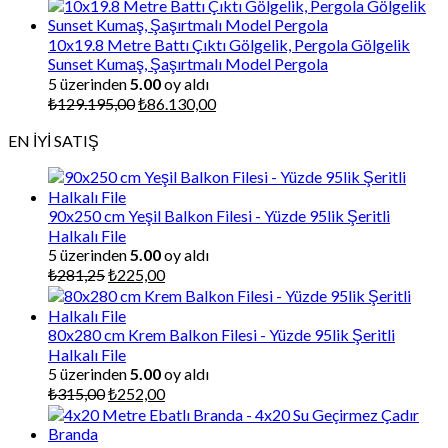
fiyat:
andaki
₺129.847,50.
fiyat:
₺86.565,00.
10x19.8 Metre Battı Çıktı Gölgelik, Pergola Gölgelik
Sunset Kumaş, Şaşırtmalı Model Pergola
5 üzerinden
5.00
oy aldı
Orijinal
Şu
₺
129.195,00
₺
86.130,00
fiyat:
andaki
EN İYİ SATIŞ
₺129.195,00.
fiyat:
₺86.130,00.
90x250 cm Yeşil Balkon Filesi - Yüzde 95lik Şeritli
Halkalı File
5 üzerinden
5.00
oy aldı
Orijinal
Şu
₺
281,25
₺
225,00
fiyat:
andaki
₺281,25.
fiyat:
₺225,00.
80x280 cm Krem Balkon Filesi - Yüzde 95lik Şeritli
Halkalı File
5 üzerinden
5.00
oy aldı
Orijinal
Şu
₺
315,00
₺
252,00
fiyat:
andaki
₺315,00.
fiyat: