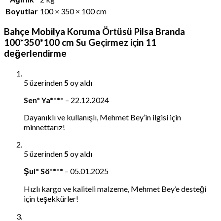
Boyutlar
100 × 350 × 100 cm
Bahçe Mobilya Koruma Örtüsü Pilsa Branda
100*350*100 cm Su Geçirmez
için 11
değerlendirme
5 üzerinden
5
oy aldı
Sen* Ya****
–
22.12.2024
Dayanıklı ve kullanışlı, Mehmet Bey’in ilgisi için
minnettarız!
5 üzerinden
5
oy aldı
Şul* Sö****
–
05.01.2025
Hızlı kargo ve kaliteli malzeme, Mehmet Bey’e desteği
için teşekkürler!