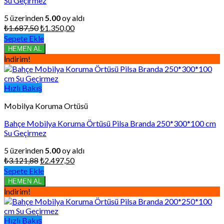
Su Geçirmez
5 üzerinden
5.00
oy aldı
Orijinal
Şu
₺
1.687,50
₺
1.350,00
fiyat:
andaki
Sepete Ekle
₺1.687,50.
fiyat:
HEMEN AL
₺1.350,00.
İndirim!
Hızlı Bakış
Mobilya Koruma Ortüsü
Bahçe Mobilya Koruma Örtüsü Pilsa Branda 250*300*100 cm
Su Geçirmez
5 üzerinden
5.00
oy aldı
Orijinal
Şu
₺
3.121,88
₺
2.497,50
fiyat:
andaki
Sepete Ekle
₺3.121,88.
fiyat:
HEMEN AL
₺2.497,50.
İndirim!
Hızlı Bakış