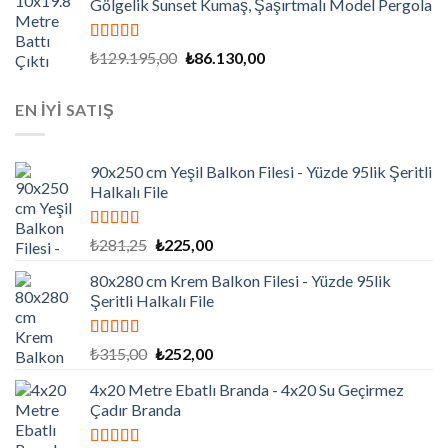
Gölgelik Sunset Kumaş, Şaşırtmalı Model Pergola
₺86.565,00.
5 üzerinden
Orijinal
Şu
₺
129.195,00
₺
86.130,00
5.00
oy aldı
fiyat:
andaki
₺129.195,00.
fiyat:
EN İYİ SATIŞ
₺86.130,00.
90x250 cm Yeşil Balkon Filesi - Yüzde 95lik Şeritli
Halkalı File
5 üzerinden
Orijinal
Şu
₺
281,25
₺
225,00
5.00
oy aldı
fiyat:
andaki
80x280 cm Krem Balkon Filesi - Yüzde 95lik
₺281,25.
fiyat:
Şeritli Halkalı File
₺225,00.
5 üzerinden
Orijinal
Şu
₺
315,00
₺
252,00
5.00
oy aldı
fiyat:
andaki
4x20 Metre Ebatlı Branda - 4x20 Su Geçirmez
₺315,00.
fiyat:
Çadır Branda
₺252,00.