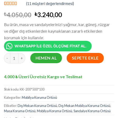
(
11
müşteri değerlendirmesi)
10
müşteri
Orijinal
Şu
4.050,00
3.240,00
₺
₺
puanına
dayanarak 5
fiyat:
andaki
üzerinden
Bu ürün, masa ve sandalyelerinizi yağmur, kar, güneş, rüzgar
₺4.050,00.
fiyat:
5.00
puan
ve diğer dış etkenlerden kaynaklanan zararlı etkilerden
aldı
₺3.240,00.
korumak için kullanılır.
WHATSAPP İLE ÖZEL ÖLÇÜNE FİYAT AL.
Bahçe Mobilya Koruma Örtüsü Pilsa Branda 200*500*100 cm Su 
HEMEN AL
SEPETE EKLE
4.000 ₺ Üzeri Ücretsiz Kargo ve Teslimat
Stok kodu:
KK-200*500*100
Kategoriler:
Mobilya Koruma Ortüsü
Etiketler:
Dış Mekan Koruma Ortüsü
,
Dış Mekan Mobilya Koruma Ortüsü
,
Masa Koruma Ortüsü
,
Mobilya Koruma Ortüsü
,
Sandalye Koruma Ortüsü