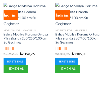
İndirim!
İndirim!
MOBILYA KORUMA ORTÜSÜ
MOBILYA KORUMA ORTÜSÜ
Bahçe Mobilya Koruma Örtüsü
Bahçe Mobilya Koruma Örtüsü
Pilsa Branda 250*250*100 cm
Pilsa Branda 250*400*100 cm
Su Geçirmez
Su Geçirmez
Orijinal
Şu
Orijinal
Şu
₺
2.742,25
₺
2.193,76
₺
3.881,25
₺
3.105,00
5 üzerinden
5 üzerinden
fiyat:
andaki
fiyat:
andaki
5.00
oy aldı
5.00
oy aldı
₺2.742,25.
fiyat:
₺3.881,25.
fiyat:
SEPETE EKLE
SEPETE EKLE
₺2.193,76.
₺3.105,00.
HEMEN AL
HEMEN AL