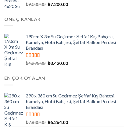
5 üzerinden
Orijinal
Şu
₺
9.000,00
₺
7.200,00
5.00
oy aldı
fiyat:
andaki
₺9.000,00.
fiyat:
ÖNE ÇIKANLAR
₺7.200,00.
190cm X 3m Su Geçirmez Şeffaf Kış Bahçesi,
Kamelya, Hobi Bahçesi, Şeffaf Balkon Perdesi
Brandası
5 üzerinden
Orijinal
Şu
₺
4.275,00
₺
3.420,00
5.00
oy aldı
fiyat:
andaki
₺4.275,00.
fiyat:
EN ÇOK OY ALAN
₺3.420,00.
290 x 360 cm Su Geçirmez Şeffaf Kış Bahçesi,
Kamelya, Hobi Bahçesi, Şeffaf Balkon Perdesi
Brandası
5 üzerinden
Orijinal
Şu
₺
7.830,00
₺
6.264,00
5.00
oy aldı
fiyat:
andaki