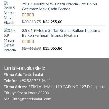
7x38.5 Metre Mavi Ebatlı Branda - 7x38.5 Su
₺7.830,00.
fiyat:
Geçirmez Mavi Çadır Branda
₺6.264,00.
5 üzerinden
Orijinal
Şu
₺
30.318,75
₺
24.255,00
5.00
oy aldı
fiyat:
andaki
3,5 x 6,9 Metre Şeffaf Branda Balkon Kapatma -
₺30.318,75.
fiyat:
Balkon Fermuarlı Branda Fiyatları
₺24.255,00.
5 üzerinden
Orijinal
Şu
₺
27.162,00
₺
15.065,86
5.00
oy aldı
fiyat:
andaki
₺27.162,00.
fiyat:
₺15.065,86.
İLETİŞİM BİLGİLERİMİZ
Firma Adı:
Tente İmalatı
Telefon:
+90 532 725 96 41
Firma Adres:
İSTİKLAL MAH. 113 CAD. NO:127 D.1 Isparta
Türkiye Posta kodu: 32200
Mail:
info@tenteimalati.com