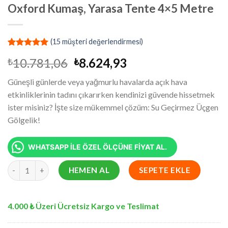
Oxford Kumaş, Yarasa Tente 4×5 Metre
(
15
müşteri değerlendirmesi)
13
müşteri
Orijinal
Şu
10.781,06
8.624,93
₺
₺
puanına
dayanarak
fiyat:
andaki
5 üzerinden
Güneşli günlerde veya yağmurlu havalarda açık hava
₺10.781,06.
fiyat:
4.92
puan
etkinliklerinin tadını çıkarırken kendinizi güvende hissetmek
aldı
₺8.624,93.
ister misiniz? İşte size mükemmel çözüm: Su Geçirmez Üçgen
Gölgelik!
WHATSAPP İLE ÖZEL ÖLÇÜNE FİYAT AL.
Su Geçirmez Dikdörtgen Gölgelik Krem Oxford Kumaş, Yarasa T
HEMEN AL
SEPETE EKLE
4.000 ₺ Üzeri Ücretsiz Kargo ve Teslimat