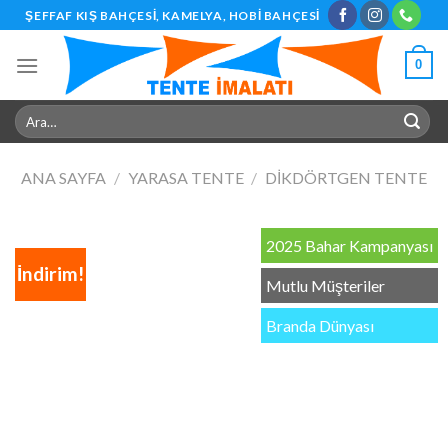
Skip
ŞEFFAF KIŞ BAHÇESI, KAMELYA, HOBI BAHÇESI
to
content
0
Ara:
ANA SAYFA
/
YARASA TENTE
/
DIKDÖRTGEN TENTE
2025 Bahar Kampanyası
İndirim!
Mutlu Müşteriler
Branda Dünyası