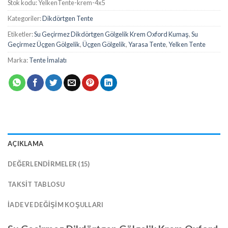
Stok kodu:
YelkenTente-krem-4x5
Kategoriler:
Dikdörtgen Tente
Etiketler:
Su Geçirmez Dikdörtgen Gölgelik Krem Oxford Kumaş
,
Su
Geçirmez Üçgen Gölgelik
,
Üçgen Gölgelik
,
Yarasa Tente
,
Yelken Tente
Marka:
Tente İmalatı
AÇIKLAMA
DEĞERLENDIRMELER (15)
TAKSIT TABLOSU
İADE VE DEĞIŞIM KOŞULLARI