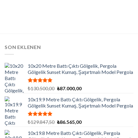
SON EKLENEN
10x20 Metre Battı Çıktı Gölgelik, Pergola
Gölgelik Sunset Kumaş, Şaşırtmalı Model Pergola
5 üzerinden
Orijinal
Şu
₺
130.500,00
₺
87.000,00
5.00
oy
fiyat:
andaki
aldı
10x19.9 Metre Battı Çıktı Gölgelik, Pergola
₺130.500,00.
fiyat:
Gölgelik Sunset Kumaş, Şaşırtmalı Model Pergola
₺87.000,00.
5 üzerinden
Orijinal
Şu
₺
129.847,50
₺
86.565,00
5.00
oy
fiyat:
andaki
aldı
10x19.8 Metre Battı Çıktı Gölgelik, Pergola
₺129.847,50.
fiyat: