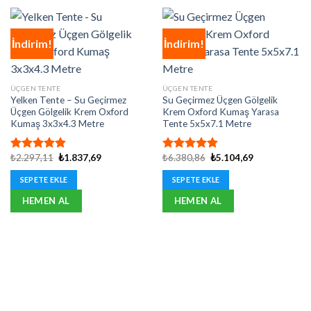
İndirim!
İndirim!
ÜÇGEN TENTE
ÜÇGEN TENTE
Yelken Tente – Su Geçirmez
Su Geçirmez Üçgen Gölgelik
Üçgen Gölgelik Krem Oxford
Krem Oxford Kumaş Yarasa
Kumaş 3x3x4.3 Metre
Tente 5x5x7.1 Metre
Orijinal
Şu
Orijinal
Şu
₺
2.297,11
₺
1.837,69
₺
6.380,86
₺
5.104,69
5 üzerinden
5 üzerinden
fiyat:
andaki
fiyat:
andaki
4.92
oy
4.92
oy
₺2.297,11.
fiyat:
₺6.380,86.
fiyat:
SEPETE EKLE
SEPETE EKLE
aldı
aldı
₺1.837,69.
₺5.104,69.
HEMEN AL
HEMEN AL