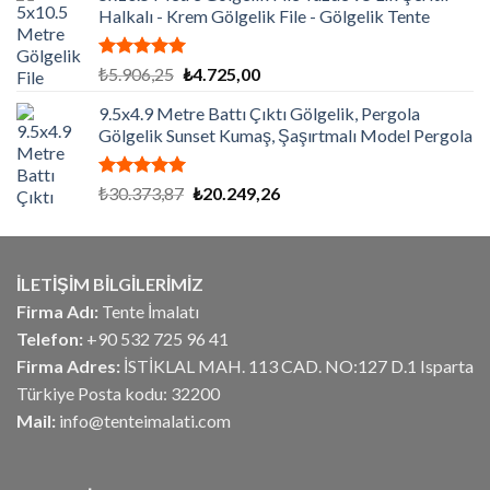
Halkalı - Krem Gölgelik File - Gölgelik Tente
₺12.480,00.
5 üzerinden
Orijinal
Şu
₺
5.906,25
₺
4.725,00
5.00
oy
fiyat:
andaki
aldı
9.5x4.9 Metre Battı Çıktı Gölgelik, Pergola
₺5.906,25.
fiyat:
Gölgelik Sunset Kumaş, Şaşırtmalı Model Pergola
₺4.725,00.
5 üzerinden
Orijinal
Şu
₺
30.373,87
₺
20.249,26
5.00
oy
fiyat:
andaki
aldı
₺30.373,87.
fiyat:
₺20.249,26.
İLETİŞİM BİLGİLERİMİZ
Firma Adı:
Tente İmalatı
Telefon:
+90 532 725 96 41
Firma Adres:
İSTİKLAL MAH. 113 CAD. NO:127 D.1 Isparta
Türkiye Posta kodu: 32200
Mail:
info@tenteimalati.com