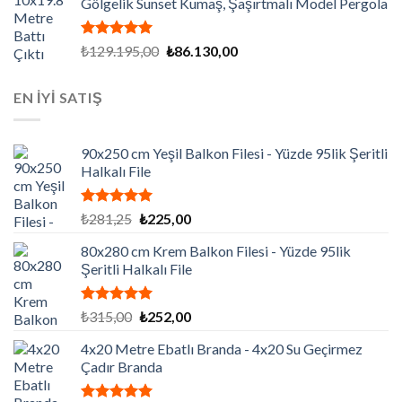
Gölgelik Sunset Kumaş, Şaşırtmalı Model Pergola
₺86.565,00.
5 üzerinden
Orijinal
Şu
₺
129.195,00
₺
86.130,00
5.00
oy
fiyat:
andaki
aldı
₺129.195,00.
fiyat:
EN İYİ SATIŞ
₺86.130,00.
90x250 cm Yeşil Balkon Filesi - Yüzde 95lik Şeritli
Halkalı File
5 üzerinden
Orijinal
Şu
₺
281,25
₺
225,00
5.00
oy
fiyat:
andaki
aldı
80x280 cm Krem Balkon Filesi - Yüzde 95lik
₺281,25.
fiyat:
Şeritli Halkalı File
₺225,00.
5 üzerinden
Orijinal
Şu
₺
315,00
₺
252,00
5.00
oy
fiyat:
andaki
aldı
4x20 Metre Ebatlı Branda - 4x20 Su Geçirmez
₺315,00.
fiyat:
Çadır Branda
₺252,00.