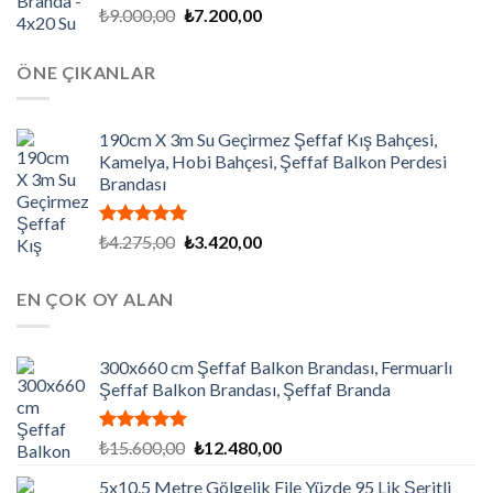
5 üzerinden
Orijinal
Şu
₺
9.000,00
₺
7.200,00
5.00
oy
fiyat:
andaki
aldı
₺9.000,00.
fiyat:
ÖNE ÇIKANLAR
₺7.200,00.
190cm X 3m Su Geçirmez Şeffaf Kış Bahçesi,
Kamelya, Hobi Bahçesi, Şeffaf Balkon Perdesi
Brandası
5 üzerinden
Orijinal
Şu
₺
4.275,00
₺
3.420,00
5.00
oy
fiyat:
andaki
aldı
₺4.275,00.
fiyat:
EN ÇOK OY ALAN
₺3.420,00.
300x660 cm Şeffaf Balkon Brandası, Fermuarlı
Şeffaf Balkon Brandası, Şeffaf Branda
5 üzerinden
Orijinal
Şu
₺
15.600,00
₺
12.480,00
5.00
oy
fiyat:
andaki
aldı
5x10.5 Metre Gölgelik File Yüzde 95 Lik Şeritli
₺15.600,00.
fiyat: