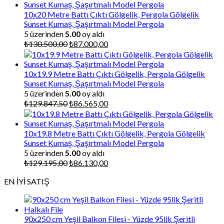
10x20 Metre Battı Çıktı Gölgelik, Pergola Gölgelik
Sunset Kumaş, Şaşırtmalı Model Pergola
5 üzerinden
5.00
oy aldı
Orijinal
Şu
₺
130.500,00
₺
87.000,00
fiyat:
andaki
₺130.500,00.
fiyat:
₺87.000,00.
10x19.9 Metre Battı Çıktı Gölgelik, Pergola Gölgelik
Sunset Kumaş, Şaşırtmalı Model Pergola
5 üzerinden
5.00
oy aldı
Orijinal
Şu
₺
129.847,50
₺
86.565,00
fiyat:
andaki
₺129.847,50.
fiyat:
₺86.565,00.
10x19.8 Metre Battı Çıktı Gölgelik, Pergola Gölgelik
Sunset Kumaş, Şaşırtmalı Model Pergola
5 üzerinden
5.00
oy aldı
Orijinal
Şu
₺
129.195,00
₺
86.130,00
fiyat:
andaki
EN İYİ SATIŞ
₺129.195,00.
fiyat:
₺86.130,00.
90x250 cm Yeşil Balkon Filesi - Yüzde 95lik Şeritli