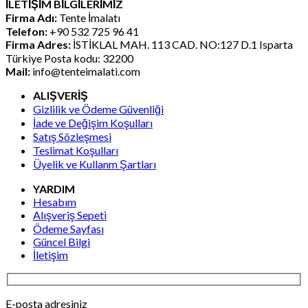
İLETİŞİM BİLGİLERİMİZ
₺12.375,00.
fiyat:
Firma Adı:
Tente İmalatı
₺10.395,00.
Telefon:
+90 532 725 96 41
Firma Adres:
İSTİKLAL MAH. 113 CAD. NO:127 D.1 Isparta
Türkiye Posta kodu: 32200
Mail:
info@tenteimalati.com
ALIŞVERİŞ
Gizlilik ve Ödeme Güvenliği
İade ve Değişim Koşulları
Satış Sözleşmesi
Teslimat Koşulları
Üyelik ve Kullanm Şartları
YARDIM
Hesabım
Alışveriş Sepeti
Ödeme Sayfası
Güncel Bilgi
İletişim
E-posta adresiniz