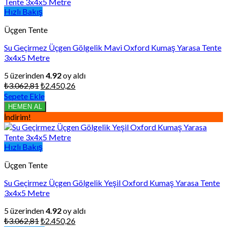
Hızlı Bakış
Üçgen Tente
Su Geçirmez Üçgen Gölgelik Mavi Oxford Kumaş Yarasa Tente
3x4x5 Metre
5 üzerinden
4.92
oy aldı
Orijinal
Şu
₺
3.062,81
₺
2.450,26
fiyat:
andaki
Sepete Ekle
₺3.062,81.
fiyat:
HEMEN AL
₺2.450,26.
İndirim!
Hızlı Bakış
Üçgen Tente
Su Geçirmez Üçgen Gölgelik Yeşil Oxford Kumaş Yarasa Tente
3x4x5 Metre
5 üzerinden
4.92
oy aldı
Orijinal
Şu
₺
3.062,81
₺
2.450,26