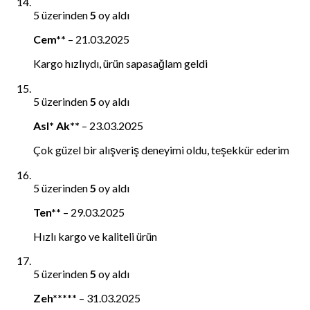
5 üzerinden
5
oy aldı
Cem**
–
21.03.2025
Kargo hızlıydı, ürün sapasağlam geldi
5 üzerinden
5
oy aldı
Asl* Ak**
–
23.03.2025
Çok güzel bir alışveriş deneyimi oldu, teşekkür ederim
5 üzerinden
5
oy aldı
Ten**
–
29.03.2025
Hızlı kargo ve kaliteli ürün
5 üzerinden
5
oy aldı
Zeh*****
–
31.03.2025