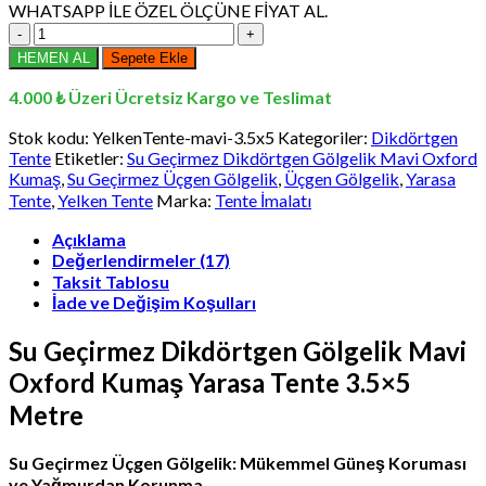
WHATSAPP İLE ÖZEL ÖLÇÜNE FİYAT AL.
Su
Geçirmez
HEMEN AL
Sepete Ekle
Dikdörtgen
Gölgelik
4.000 ₺ Üzeri Ücretsiz Kargo ve Teslimat
Mavi
Oxford
Stok kodu:
YelkenTente-mavi-3.5x5
Kategoriler:
Dikdörtgen
Kumaş,
Tente
Etiketler:
Su Geçirmez Dikdörtgen Gölgelik Mavi Oxford
Yarasa
Kumaş
,
Su Geçirmez Üçgen Gölgelik
,
Üçgen Gölgelik
,
Yarasa
Tente
Tente
,
Yelken Tente
Marka:
Tente İmalatı
3.5x5
Metre
Açıklama
adet
Değerlendirmeler (17)
Taksit Tablosu
İade ve Değişim Koşulları
Su Geçirmez Dikdörtgen Gölgelik Mavi
Oxford Kumaş Yarasa Tente 3.5×5
Metre
Su Geçirmez Üçgen Gölgelik: Mükemmel Güneş Koruması
ve Yağmurdan Korunma