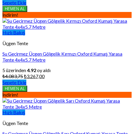
fiyat:
andaki
Sepete Ekle
₺3.062,81.
fiyat:
HEMEN AL
₺2.450,26.
İndirim!
Hızlı Bakış
Üçgen Tente
Su Geçirmez Üçgen Gölgelik Kırmızı Oxford Kumaş Yarasa
Tente 4x4x5.7 Metre
5 üzerinden
4.92
oy aldı
Orijinal
Şu
₺
4.083,75
₺
3.267,00
fiyat:
andaki
Sepete Ekle
₺4.083,75.
fiyat:
HEMEN AL
₺3.267,00.
İndirim!
Hızlı Bakış
Üçgen Tente
Su Geçirmez Üçgen Gölgelik Sarı Oxford Kumaş Yarasa Tente