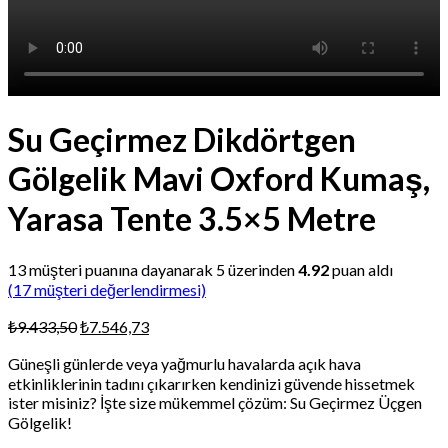
Su Geçirmez Dikdörtgen
Gölgelik Mavi Oxford Kumaş,
Yarasa Tente 3.5×5 Metre
13
müşteri puanına dayanarak 5 üzerinden
4.92
puan aldı
(
17
müşteri değerlendirmesi)
Orijinal
Şu
₺
9.433,50
₺
7.546,73
fiyat:
andaki
Güneşli günlerde veya yağmurlu havalarda açık hava
₺9.433,50.
fiyat:
etkinliklerinin tadını çıkarırken kendinizi güvende hissetmek
₺7.546,73.
ister misiniz? İşte size mükemmel çözüm: Su Geçirmez Üçgen
Gölgelik!