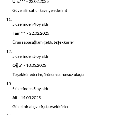
Ünz***
–
22.02.2025
Güvenilir satıcı, tavsiye ederim!
5 üzerinden
4
oy aldı
Tam***
–
22.02.2025
Ürün sapasağlam geldi, teşekkürler
5 üzerinden
5
oy aldı
Oğu*
–
10.03.2025
Teşekkür ederim, ürünüm sorunsuz ulaştı
5 üzerinden
5
oy aldı
Ali
–
14.03.2025
Güzel bir alışverişti, teşekkürler