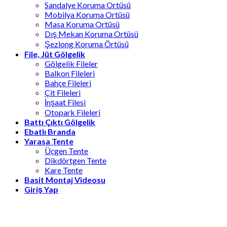
Sandalye Koruma Ortüsü
Mobilya Koruma Ortüsü
Masa Koruma Ortüsü
Dış Mekan Koruma Ortüsü
Şezlong Koruma Örtüsü
File, Jüt Gölgelik
Gölgelik Fileler
Balkon Fileleri
Bahçe Fileleri
Çit Fileleri
İnşaat Filesi
Otopark Fileleri
Battı Çıktı Gölgelik
Ebatlı Branda
Yarasa Tente
Üçgen Tente
Dikdörtgen Tente
Kare Tente
Basit Montaj Videosu
Giriş Yap