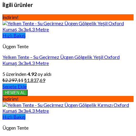
İlgili ürünler
İndirim!
Hızlı Bakış
Üçgen Tente
Yelken Tente – Su Geçirmez Üçgen Gölgelik Yeşil Oxford
Kumaş 3x3x4.3 Metre
5 üzerinden
4.92
oy aldı
Orijinal
Şu
₺
2.297,11
₺
1.837,69
fiyat:
andaki
Sepete Ekle
₺2.297,11.
fiyat:
HEMEN AL
₺1.837,69.
İndirim!
Hızlı Bakış
Üçgen Tente