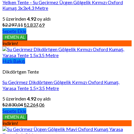
Yelken Tente – Su Geçirmez Üçgen Gölgelik Kırmızı Oxford
Kumaş 3x3x4.3 Metre
5 üzerinden
4.92
oy aldı
Orijinal
Şu
₺
2.297,11
₺
1.837,69
fiyat:
andaki
Sepete Ekle
₺2.297,11.
fiyat:
HEMEN AL
₺1.837,69.
İndirim!
Hızlı Bakış
Dikdörtgen Tente
Su Geçirmez Dikdörtgen Gölgelik Kırmızı Oxford Kumaş,
Yarasa Tente 1.5×3.5 Metre
5 üzerinden
4.92
oy aldı
Orijinal
Şu
₺
2.830,04
₺
2.264,06
fiyat:
andaki
Sepete Ekle
₺2.830,04.
fiyat:
HEMEN AL
₺2.264,06.
İndirim!