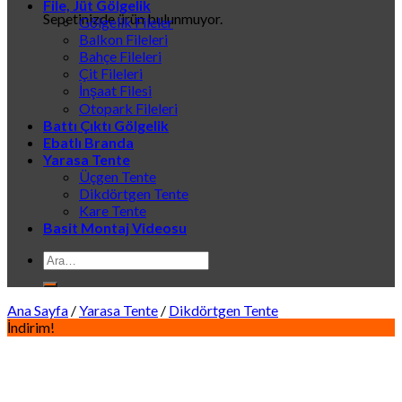
File, Jüt Gölgelik
Sepetinizde ürün bulunmuyor.
Gölgelik Fileler
Balkon Fileleri
Bahçe Fileleri
Çit Fileleri
İnşaat Filesi
Otopark Fileleri
Battı Çıktı Gölgelik
Ebatlı Branda
Yarasa Tente
Üçgen Tente
Dikdörtgen Tente
Kare Tente
Basit Montaj Videosu
Ara:
Ana Sayfa
/
Yarasa Tente
/
Dikdörtgen Tente
İndirim!