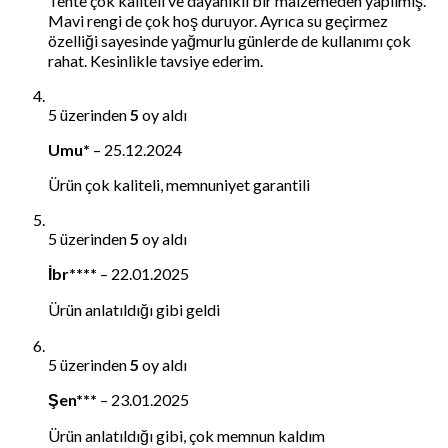
Tente çok kaliteli ve dayanıklı bir malzemeden yapılmış.
Mavi rengi de çok hoş duruyor. Ayrıca su geçirmez
özelliği sayesinde yağmurlu günlerde de kullanımı çok
rahat. Kesinlikle tavsiye ederim.
5 üzerinden
5
oy aldı
Umu*
–
25.12.2024
Ürün çok kaliteli, memnuniyet garantili
5 üzerinden
5
oy aldı
İbr****
–
22.01.2025
Ürün anlatıldığı gibi geldi
5 üzerinden
5
oy aldı
Şen***
–
23.01.2025
Ürün anlatıldığı gibi, çok memnun kaldım