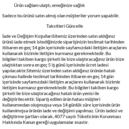
Ürün sağlam ulaştı, emeğinize sağlık
Sadece bu ürünü satın almış olan müşteriler yorum yapabilir.
Taksitleri Güncelle
İade ve Değişim KoşullarıSitemiz üzerinden satın aldığınız
ürünü iade etmek istediğinizde siparişinizin teslimat tarihinden
itibaren en geç 14 gün içerisinde sayfamızdaki iletişim araçlarını
kullanarak bizimle iletişim kurmanız gerekmektedir. Bu
bilgileri takiben kargo şirketi ile bize ulaştıracağınız ürün bize
ulaştıktan sonra en geç 5 iş günü içerisinde ücret iadesi
yapılacaktır.Sitemiz üzerinden satın aldığınız ürünün hatalı
çıkması halinde teslimat tarihinden itibaren en geç 14 gün
içerisinde sayfamızdaki iletişim araçlarını kullanarak bizimle
iletişim kurmanız gerekmektedir. Bu bilgileri takiben kargo
şirketi ile bize ulaştıracağınız hatalı ürün yenisi ile
değiştirilecektir. Sipariş edilen ürün hatası müşteri
kullanımından oluşmuşsa veya 14 günlük süre içerisinde ürün
kullanılmışsa ürünün iade ve değişimi yapılmaz. Ürün iadesi ve
değiştirme şartları olarak, 4077 sayılı Tüketicinin Korunması
Hakkında Kanun gereği uygulamalar esastır.