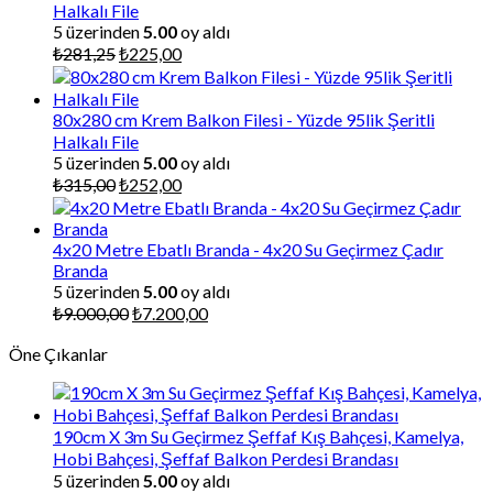
Halkalı File
5 üzerinden
5.00
oy aldı
Orijinal
Şu
₺
281,25
₺
225,00
fiyat:
andaki
₺281,25.
fiyat:
₺225,00.
80x280 cm Krem Balkon Filesi - Yüzde 95lik Şeritli
Halkalı File
5 üzerinden
5.00
oy aldı
Orijinal
Şu
₺
315,00
₺
252,00
fiyat:
andaki
₺315,00.
fiyat:
₺252,00.
4x20 Metre Ebatlı Branda - 4x20 Su Geçirmez Çadır
Branda
5 üzerinden
5.00
oy aldı
Orijinal
Şu
₺
9.000,00
₺
7.200,00
fiyat:
andaki
Öne Çıkanlar
₺9.000,00.
fiyat:
₺7.200,00.
190cm X 3m Su Geçirmez Şeffaf Kış Bahçesi, Kamelya,
Hobi Bahçesi, Şeffaf Balkon Perdesi Brandası
5 üzerinden
5.00
oy aldı