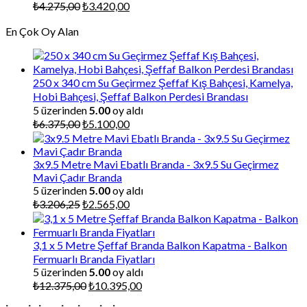
Orijinal
Şu
₺
4.275,00
₺
3.420,00
fiyat:
andaki
En Çok Oy Alan
₺4.275,00.
fiyat:
₺3.420,00.
250 x 340 cm Su Geçirmez Şeffaf Kış Bahçesi, Kamelya,
Hobi Bahçesi, Şeffaf Balkon Perdesi Brandası
5 üzerinden
5.00
oy aldı
Orijinal
Şu
₺
6.375,00
₺
5.100,00
fiyat:
andaki
₺6.375,00.
fiyat:
₺5.100,00.
3x9.5 Metre Mavi Ebatlı Branda - 3x9.5 Su Geçirmez
Mavi Çadır Branda
5 üzerinden
5.00
oy aldı
Orijinal
Şu
₺
3.206,25
₺
2.565,00
fiyat:
andaki
₺3.206,25.
fiyat:
₺2.565,00.
3,1 x 5 Metre Şeffaf Branda Balkon Kapatma - Balkon
Fermuarlı Branda Fiyatları
5 üzerinden
5.00
oy aldı
Orijinal
Şu
₺
12.375,00
₺
10.395,00
fiyat:
andaki