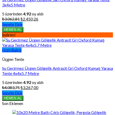
3x4x5 Metre
5 üzerinden
4.92
oy aldı
Orijinal
Şu
₺
3.062,81
₺
2.450,26
fiyat:
andaki
Sepete Ekle
₺3.062,81.
fiyat:
HEMEN AL
₺2.450,26.
İndirim!
Hızlı Bakış
Üçgen Tente
Su Geçirmez Üçgen Gölgelik Antrasit Gri Oxford Kumaş Yarasa
Tente 4x4x5.7 Metre
5 üzerinden
4.92
oy aldı
Orijinal
Şu
₺
4.083,75
₺
3.267,00
fiyat:
andaki
Sepete Ekle
₺4.083,75.
fiyat:
HEMEN AL
₺3.267,00.
Son Eklenen