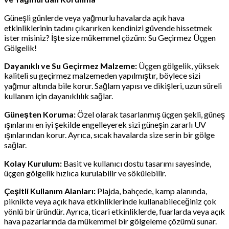
Güneşli günlerde veya yağmurlu havalarda açık hava
etkinliklerinin tadını çıkarırken kendinizi güvende hissetmek
ister misiniz? İşte size mükemmel çözüm: Su Geçirmez Üçgen
Gölgelik!
Dayanıklı ve Su Geçirmez Malzeme:
Üçgen gölgelik, yüksek
kaliteli su geçirmez malzemeden yapılmıştır, böylece sizi
yağmur altında bile korur. Sağlam yapısı ve dikişleri, uzun süreli
kullanım için dayanıklılık sağlar.
Güneşten Koruma:
Özel olarak tasarlanmış üçgen şekli, güneş
ışınlarını en iyi şekilde engelleyerek sizi güneşin zararlı UV
ışınlarından korur. Ayrıca, sıcak havalarda size serin bir gölge
sağlar.
Kolay Kurulum:
Basit ve kullanıcı dostu tasarımı sayesinde,
üçgen gölgelik hızlıca kurulabilir ve sökülebilir.
Çeşitli Kullanım Alanları:
Plajda, bahçede, kamp alanında,
piknikte veya açık hava etkinliklerinde kullanabileceğiniz çok
yönlü bir üründür. Ayrıca, ticari etkinliklerde, fuarlarda veya açık
hava pazarlarında da mükemmel bir gölgeleme çözümü sunar.